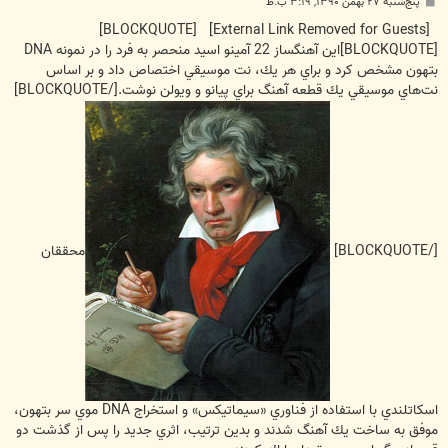
پ
پنج‌شنبه ۲۷ بهمن ۱۳۹۰, ۳:۱۹ ب.ظ
س
ت
[BLOCKQUOTE]
[External Link Removed for Guests]
[BLOCKQUOTE]اين آهنگساز 22 آمينو اسيد منحصر به فرد را در نمونه DNA
بتهون مشخص كرد و براي هر يك، نت موسيقي اختصاص داد و بر اساس
نت‌هاي موسيقي يك قطعه آهنگ براي پيانو و ويولن نوشت.[/BLOCKQUOTE]
[/BLOCKQUOTE]
محققان
اسكاتلندي با استفاده از فناوري «سيماتيكس» و استخراج DNA موي سر بتهون،
موفق به ساخت يك آهنگ شدند و بدين ترتيب، اثري جديد را پس از گذشت دو