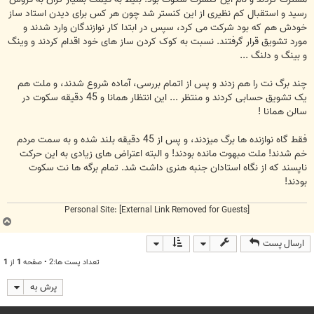
رسید و استقبال کم نظیری از این کنستر شد چون هر کس برای دیدن استاد ساز
خودش هم که بود شرکت می کرد، سپس در ابتدا کار نوازندگان وارد شدند و
مورد تشویق قرار گرفتند. نسبت به کوک کردن ساز های خود اقدام کردند و وینگ
و بینگ و دلنگ ...
چند برگ نت را هم زدند و پس از اتمام بررسی، آماده شروع شدند، و ملت هم
یک تشویق حسابی کردند و منتظر ... این انتظار همانا و 45 دقیقه سکوت در
سالن همانا !
فقط گاه نوازنده ها برگ میزدند، و پس از 45 دقیقه بلند شده و به سمت مردم
خم شدند! ملت مبهوت مانده بودند! و البته اعتراض های زیادی به این حرکت
ناپسند که از نگاه استادان جنبه هنری داشت شد. تمام برگه ها نت سکوت
بودند!
Personal Site:
[External Link Removed for Guests]
ب
ا
ارسال پست
ل
ا
تعداد پست ها:2 • صفحه
1
از
1
پرش به