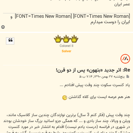
عصر ایران
[FONT=Times New Roman] [FONT=Times New Roman] و
ایران را دوست میدارم
ب
ا
ل
ا
Colonel II
Solver
Re: اثر جديد «بتهون» پس از دو قرن!
پ
پنج‌شنبه ۲۷ بهمن ۱۳۹۰, ۷:۱۴ ب.ظ
س
ت
یاد کنسرت سکوت چند وقت پیش افتادم ...
هنر هم عرصه ایست برای کلاه گذاشتن
چند وقت پیش (فکر کنم 3 سال) برترین نوازندگان چندین ساز کلاسیک مانند،
ویلن و ویالا، چند ساز بادی و ... که همگی جزو اساتید بزرگ ساز خودشان بودند
در شهری در فرانسه (درست یادم نیست) اقدام به انتشار خبر در مورد کنسرت
مشترک کردند و نام این کنسرت سکوت بود. بلیط به قیمت بسیار گران به فروش