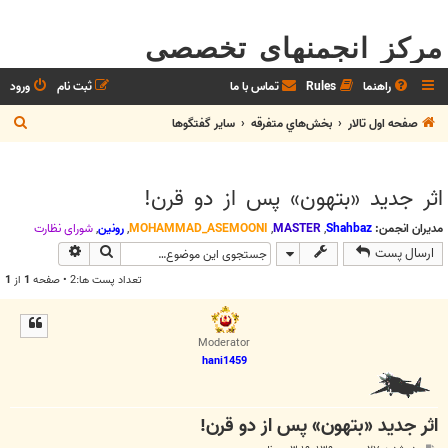
مرکز انجمنهای تخصصی
راهنما
Rules
تماس با ما
ثبت نام
ورود
ج
صفحه اول تالار
بخش‌‌هاي متفرقه
ساير گفتگوها
س
ت
اثر جديد «بتهون» پس از دو قرن!
ج
و
مدیران انجمن:
Shahbaz
,
MASTER
,
MOHAMMAD_ASEMOONI
,
رونین
,
شوراي نظارت
جستجو
جستجوی پیش
ارسال پست
تعداد پست ها:2 • صفحه
1
از
1
Moderator
hani1459
اثر جديد «بتهون» پس از دو قرن!