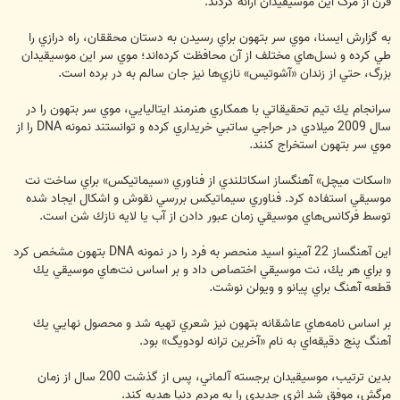
قرن از مرگ اين موسيقيدان ارائه كردند.
به گزارش ايسنا، موي سر بتهون براي رسيدن به دستان محققان، راه درازي را
طي كرده و نسل‌هاي مختلف از آن محافظت كرده‌اند؛ موي سر اين موسيقيدان
بزرگ، حتي از زندان «آشوتيس» نازي‌ها نيز جان سالم به در برده است.
سرانجام يك تيم تحقيقاتي با همكاري هنرمند ايتاليايي، موي سر بتهون را در
سال 2009 ميلادي در حراجي ساتبي خريداري كرده و توانستند نمونه DNA را از
موي سر بتهون استخراج كنند.
«اسكات ميچل» آهنگساز اسكاتلندي از فناوري «سيماتيكس» براي ساخت نت
موسيقي استفاده كرد. فناوري سيماتيكس بررسي نقوش و اشكال ايجاد شده
توسط فركانس‌هاي موسيقي زمان عبور دادن از آب يا لايه نازك شن است.
اين آهنگساز 22 آمينو اسيد منحصر به فرد را در نمونه DNA بتهون مشخص كرد
و براي هر يك، نت موسيقي اختصاص داد و بر اساس نت‌هاي موسيقي يك
قطعه آهنگ براي پيانو و ويولن نوشت.
بر اساس نامه‌هاي عاشقانه بتهون نيز شعري تهيه شد و محصول نهايي يك
آهنگ پنج دقيقه‌اي به نام «آخرين ترانه لودويگ» بود.
بدين ترتيب، موسيقيدان برجسته آلماني، پس از گذشت 200 سال از زمان
مرگش، موفق شد اثري جديدي را به مردم دنيا هديه كند.