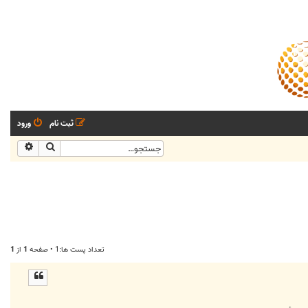
ثبت نام
ورود
جستجو
جستجو
تعداد پست ها:1 • صفحه
1
از
1