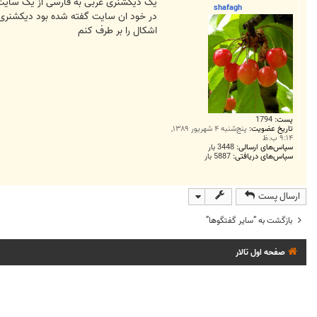
ت
یک دیکشنری عربی به فارسی از یک سایت 
shafagh
در خود ان سایت گفته شده بود دیکشنری نی
اشکال را بر طرف کنم
پست:
1794
تاریخ عضویت:
پنج‌شنبه ۴ شهریور ۱۳۸۹,
۹:۱۴ ب.ظ
سپاس‌های ارسالی:
3448 بار
سپاس‌های دریافتی:
5887 بار
ارسال پست
بازگشت به “ساير گفتگوها”
صفحه اول تالار