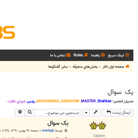
لینک سریع
راهنما
Rules
تماس با ما
صفحه اول تالار
بخش‌‌هاي متفرقه
ساير گفتگوها
یک سوال
مدیران انجمن:
Shahbaz
,
MASTER
,
MOHAMMAD_ASEMOONI
,
رونین
,
شوراي نظارت
جستجو
جستجوی پی
ارسال پست
یک سوال
پ
توسط
shafagh
»
جمعه ۲۸ بهمن ۱۳۹۰, ۸:۳۵ ب.ظ
س
Captain