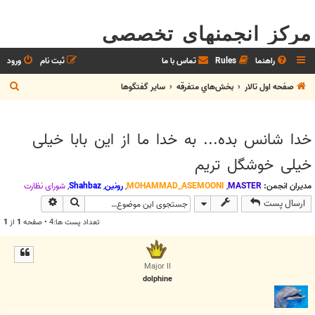
مرکز انجمنهای تخصصی
راهنما
Rules
تماس با ما
ثبت نام
ورود
ج
صفحه اول تالار
بخش‌‌هاي متفرقه
ساير گفتگوها
س
ت
خدا شانس بده... به خدا ما از این بابا خیلی
ج
خیلی خوشگل تریم
و
مدیران انجمن:
MASTER
,
MOHAMMAD_ASEMOONI
,
رونین
,
Shahbaz
,
شوراي نظارت
جستجو
جستجوی پیش
ارسال پست
تعداد پست ها:4 • صفحه
1
از
1
Major II
dolphine