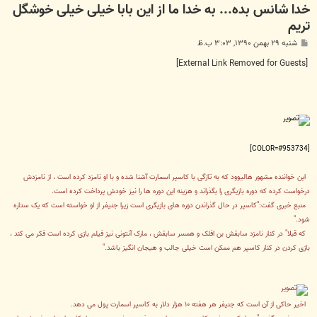
خدا شانس بده... به خدا ما از این بابا خیلی خیلی خوشگل
تریم
پ
شنبه ۲۹ بهمن ۱۳۹۰, ۳:۰۳ ب.ظ
س
ت
[External Link Removed for Guests]
[COLOR=#953734]
این خواننده مشهور هالیوود که به تازگی با کاسپر اسمارت آشنا شده و با او نامزد کرده است ، از نامزدش
درخواست کرده که دوره بازیگری را بگذراند و هزینه این دوره ها را نیز خودش پرداخت کرده است.
منبع خبری گفت:"کاسپر در حال گذراندن دوره های بازیگری است زیرا جنیفر از او خواسته است که یک ستاره
شود."
که قبلا" در کنار نامزد سابقش بن افلک و همسر سابقش ، مارک آنتونی نیز فیلم بازی کرده است فکر می کند ،
بازی کردن در کنار کاسپر هم ممکن است خیلی جالب و هیجان انگیز باشد."
اخیر حاکی از آن است که جنیفر هر هفته ۱۰ هزار دلار به کاسپر اسمارت پول می دهد.