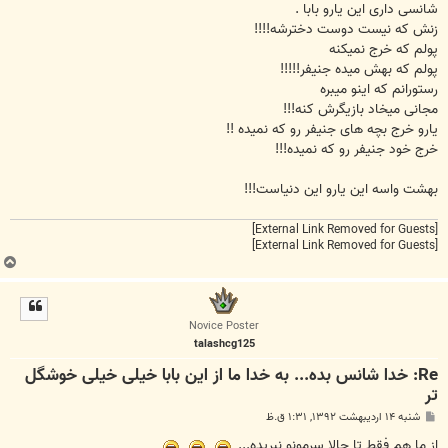
ت
شانسی داری این یارو بابا .
زنش که نیست دوست دخترشه!!!!
پولم که خرج نمیکنه
پولم که بهش میده جنیفر!!!!!
رستورانم که اینو میبره
مجانی میخاد بازیگرش کنه!!!
یارو خرج بچه های جنیفر رو که نمیده !!
خرج خود جنیفر رو که نمیده!!!
بهشت واسه این یارو این دنیاست!!!
[External Link Removed for Guests]
[External Link Removed for Guests]
ب
ا
ل
ا
Novice Poster
talashcg125
Re: خدا شانس بده... به خدا ما از این بابا خیلی خیلی خوشگل
تر
پ
شنبه ۱۴ اردیبهشت ۱۳۹۲, ۱:۳۱ ق.ظ
س
ت
از ما هم فقط تا حالا سرمونو نبریده...