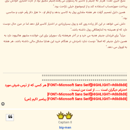
منبع خبری گفت:"هربار که جنیفر و کاسپر به رستوران می رفتندجنیفر مجبور بود از کارت اعتباری خودش برای
پرداخت صورتحساب استفاده کند و از اینموضوع خیلی ناراحت بود."
همین دلیل تصمیم گرفت هر هفته مقداری پول به کاسپر بدهد و ازنظر او ، ۱۰ هزار دلار رقم خوب و مناسبی
بود."
دلش نمی خواهد در این کار زیاده روی کند و پول بسیارزیادی در اختیار کاسپر قرار دهد اما در عین حال دوست
دارد که او همیشه به اندازهکافی پول داشته باشد."
مرتبا" برای فرزندان جنیفر هدیه می خرد و در آخر هرهفته یک سوپرایز برای این خواننده مشهور هالیوود دارد به
همین دلیل جنیفر که اصلا" دوست ندارد نامزدش در هنگام خرید این هدایا مشکل مالی داشته باشد، هر هفته
به اوپول می دهد."
==========================================
==========================================
[HIGHLIGHT=#d8d8d8][FONT=Microsoft Sans Serif] هر کسی که از ترس شرش مورد
احترام دیگران است .... از امت من نیست .
[HIGHLIGHT=#d8d8d8][FONT=Microsoft Sans Serif]
[HIGHLIGHT=#d8d8d8][FONT=Microsoft Sans Serif] پیامبر اکرم (ص)
ب
ا
ل
ا
Captain II
big-man