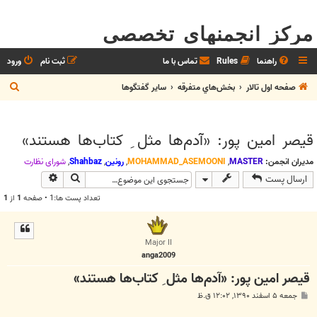
مرکز انجمنهای تخصصی
راهنما
Rules
تماس با ما
ثبت نام
ورود
ج
صفحه اول تالار
بخش‌‌هاي متفرقه
ساير گفتگوها
س
ت
قیصر امین پور: «آدم‌ها مثل ِ کتاب‌ها هستند»
ج
و
مدیران انجمن:
MASTER
,
MOHAMMAD_ASEMOONI
,
رونین
,
Shahbaz
,
شوراي نظارت
جستجو
جستجوی پیش
ارسال پست
تعداد پست ها:1 • صفحه
1
از
1
Major II
anga2009
قیصر امین پور: «آدم‌ها مثل ِ کتاب‌ها هستند»
پ
جمعه ۵ اسفند ۱۳۹۰, ۱۲:۰۲ ق.ظ
س
ت