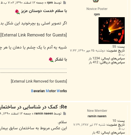
پ
توسط
rpm
»
جمعه ۱۲ اسفند ۱۳۹۰, ۷:۰۲ ب.ظ
س
Novice Poster
ت
با سلام خدمت دوستان عزیز
rpm
اگر تصویر اصلی رو بچرخونید این شکل بد
[External Link Removed for Guests]
پست:
55
شبیه یه آدم با یک چشم یا دهان یا هر 
تاریخ عضویت:
دوشنبه ۲۵ مهر ۱۳۹۰, ۷:۴۲
ب.ظ
سپاس‌های ارسالی:
1234 بار
با تشکر
سپاس‌های دریافتی:
412 بار
........................................................
[External Link Removed for Guests]
B
avarian
M
otor
W
orks
Re: کمک در شناسایی در ساختمان ناشناخته در تهران
New Member
پ
توسط
ramin naeen
»
جمعه ۱۲ اسفند ۱۳۹۰, ۷:۳۸ ب.ظ
ramin naeen
س
پست:
10
ت
سلام.
تاریخ عضویت:
شنبه ۲۲ تیر ۱۳۸۷, ۷:۲۹
این عکس مربوط به ساختمان سابق بیمار
ب.ظ
سپاس‌های ارسالی:
42 بار