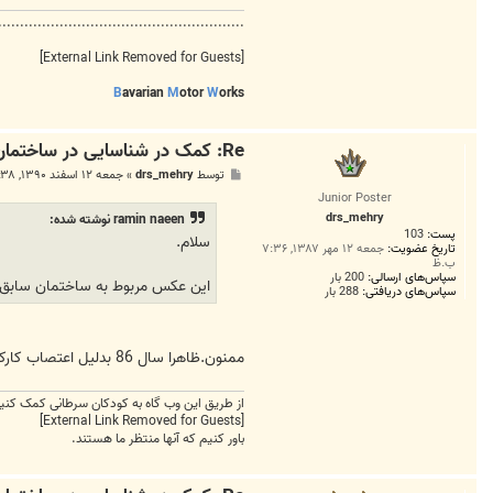
........................................................
[External Link Removed for Guests]
B
avarian
M
otor
W
orks
Re: کمک در شناسایی در ساختمان ناشناخته در تهران
پ
توسط
drs_mehry
»
جمعه ۱۲ اسفند ۱۳۹۰, ۱۱:۳۸ ب.ظ
س
Junior Poster
ت
drs_mehry
ramin naeen نوشته شده:
پست:
103
سلام.
تاریخ عضویت:
جمعه ۱۲ مهر ۱۳۸۷, ۷:۳۶
ب.ظ
سپاس‌های ارسالی:
200 بار
این عکس مربوط به ساختمان سابق 
سپاس‌های دریافتی:
288 بار
ممنون.ظاهرا سال 86 بدلیل اعتصاب کارکنان تعطیل شده!
از طریق این وب گاه به کودکان سرطانی کمک کنید
[External Link Removed for Guests]
باور کنیم که آنها منتظر ما هستند.