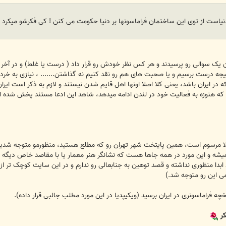
 دنیاست از توی این ساختمان فراماسونها بر دنیا حکومت می کنن ! کی فکرشو میکرد
 یک سوالی رو پرسیدند و هر کس نظر خودش رو قرار داد ( درست یا غلط) و در آخ
یجه درست برسیم و یا صحبت های هم رو نقد کنیم نه گذاشتن....... ، نیازی به خرد
وزه به فعالیت خود در لندن ادامه میدهد، شاهد این ادعا مستند پخش شده از شبکه BBC فارسی در چ
 مرسوم است، همین پایتخت شهر تهران رو که مطلع هستید، منظورمو متوجه شدید (ش
ست میشه و این مورد در همه جاها هست که نشانگر هنر معمار یا با مقاصد خاص دیگه
د ابدا منظوری نداشته و قصد توهین به جنابعالی رو ندارم و در این سایت کوچک تر ا
می این رو متوجه شد.)
ه فراماسونری در ایران برسید (ویکیپدیا در این مورد مطلب جالبی قرار داده).
کر