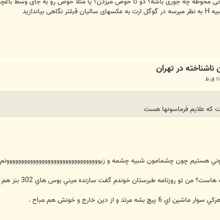
 محوطه چه جوری باشه؟ دو تا حوض میزدن؟ یا مثلا حوض رو به جای وسط باغچ
ه علایم فرماسونها هست
سوني هستيم چون چشمامون شبيه چشمه و زبوووووووووووووووووووووووووووووووونم لال
مرتد و از دين خارج و خونش هم مباح .