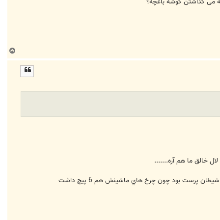
ه می گذاشتن گوشه باغچه؟
ب
ا
ل
ا
 خالق ما هم آره.......