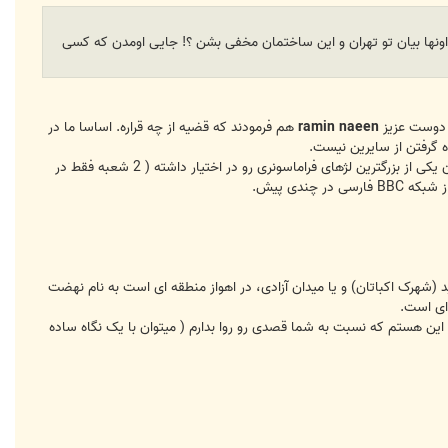
 اونها بیان تو تهران و این ساختمان مخفی بشن ؟! جایی اومدن که کسی
ر دوست عزیز
ramin naeen
هم فرمودند که قضیه از چه قراره. اساسا ما در
ه گرفتن از سایرین نیست.
و این که فراماسونری چیزه تازه ای نیست که در ایران باشد، یعنی کلا اصلا اونها اهل قایم شدن نیستند و لازم به ذکر است ایران یکی از بزرگترین لژهای فراماسونری رو در اختیار داشته ( 2 شعبه فقط در
ندی پیش.
هرک اکباتان) و یا میدان آزادی، در اهواز منطقه ای است به نام نهضت
 ای است.
ز این هستم که نسبت به شما قصدی رو روا بدارم ( میتوان با یک نگاه ساده