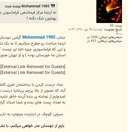
1
9
Mohammad 1985 نوشته شده:
8
نه اینجا مرکز فرماندهی فراماسونی
5
بهشون شک نکنه !
پست:
55
تاریخ عضویت:
دوشنبه ۲۵ مهر ۱۳۹۰, ۷:۴۲
ب.ظ
جناب
Mohammad 1985
گرامی دوستان
سپاس‌های ارسالی:
1234 بار
سپاس‌های دریافتی:
412 بار
اینجا مباحث رو مطرح میکنیم تا به یک نت
استان ما خوزستان بوده ) و لژ تهران هنوز که هن
[External Link Removed for Guests]
[External Link Removed for Guests]
نماد درست کردن با ساختمان امری کاملا
آباد که تصویر از بالا پرچم بریتانیا در
امیدوارم از نوشته ی بنده آزرده خاطر نشی
به تعداد پست های بنده و شما استاد گرا
سرچی کوچک در اینترنت میتونید به تاریخچ
بازم از دوستان عذر خواهی میکنم، با تش