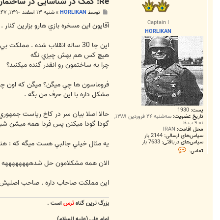
Re: کمک در شناسایی در ساختمان ناشناخته در تهران
پ
توسط
HORLIKAN
»
شنبه ۱۳ اسفند ۱۳۹۰, ۱۲:۴۷ ق.ظ
س
Captain I
ت
آقايون اين مسخره بازي هارو بزارين كنار .
HORLIKAN
اين جا 30 ساله انقلاب شده . مملكت بي سرو صاحاب نيست كه هركي دوست داشت هر كاري بكنه
هيچ كس هم بهش چيزي نگه
چرا يه ساختمون رو انقدر گنده ميكنيد؟
فروماسون ها چي ميگن؟ ميگن كه اون چش
مشكل داره با اين حرف من بگه .
پست:
1930
حالا اصلا بيان سر در كاخ رياست جمهور
تاریخ عضویت:
سه‌شنبه ۲۴ فروردین ۱۳۸۹,
۹:۰۱ ب.ظ
گودا گودا ميكنن پس فردا همه ميشن ش
محل اقامت:
IRAN
سپاس‌های ارسالی:
2144 بار
سپاس‌های دریافتی:
7633 بار
يه مثال خيلي جالبي هست ميگه كه : هنبون
ت
تماس:
م
ا
الان همه مشكلامون حل شدههههههههه فقط
س
H
O
اين مملكت صاحاب داره . صاحب اصليش هم
R
L
I
بزرگ ترين گناه
ترس
است .
K
A
N
امام علي (عليه السلام)