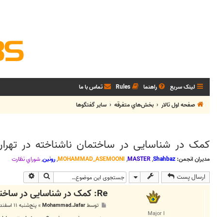
لینک سریع
راهنما
Rules
تماس با ما
صفحه اول تالار
بخش‌‌هاي متفرقه
ساير گفتگوها
کمک در شناسایی در ساختمان ناشناخته در تهران
مدیران انجمن:
Shahbaz
,
MASTER
,
MOHAMMAD_ASEMOONI
,
رونین
,
شوراي نظارت
جستجو
جستجوی پی
ارسال پست
Re: کمک در شناسایی در ساختمان ناشناخته در تهران
پ
توسط
Mohammad.Jafar
»
پنج‌شنبه ۱۱ اسفند ۱۳۹۰, ۱۰:۵۳ ب.ظ
س
Major I