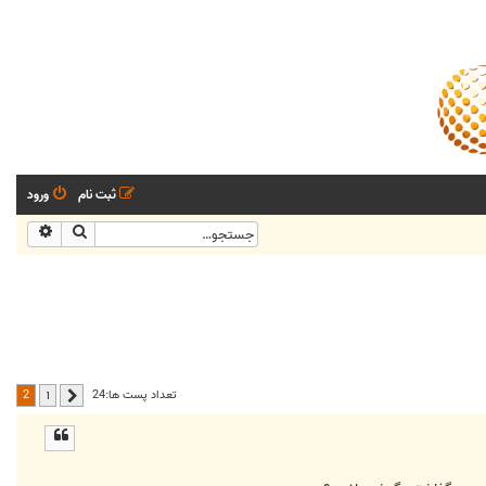
ثبت نام
ورود
جستجو
جستجو
2
تعداد پست ها:24
1
قبلی