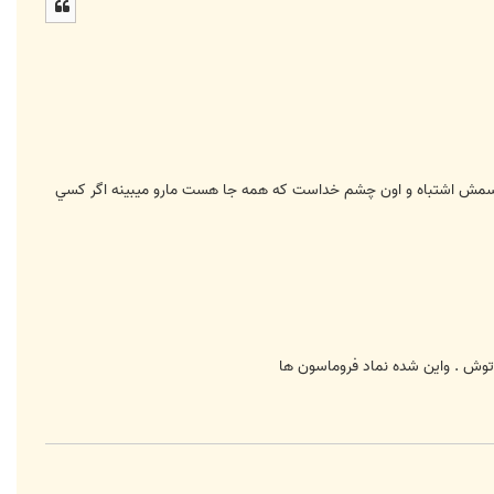
ل
ا
 اسمش اشتباه و اون چشم خداست كه همه جا هست مارو ميبينه اگر كسي
توش . واين شده نماد فروماسون ها