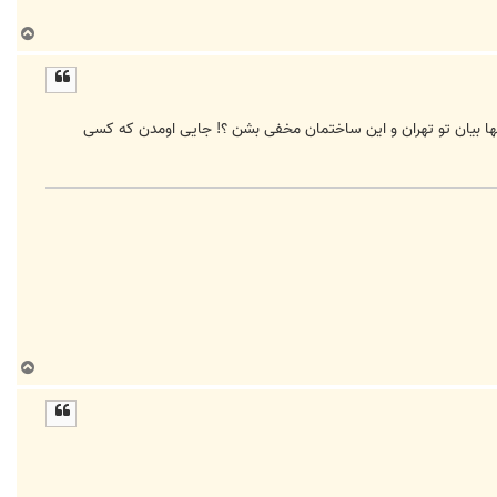
ب
ا
ل
ا
ونها بیان تو تهران و این ساختمان مخفی بشن ؟! جایی اومدن که کسی
ب
ا
ل
ا