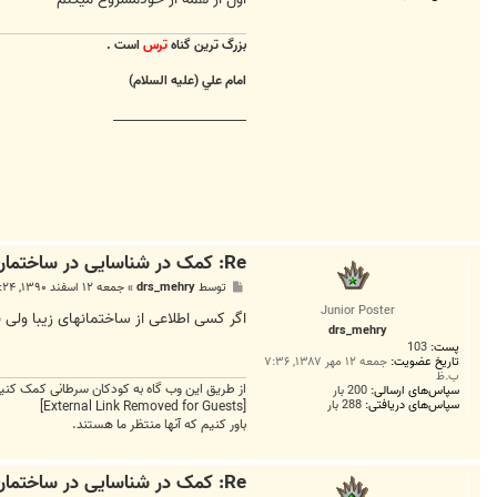
م
ا
س
بزرگ ترين گناه
ترس
است .
H
O
R
امام علي (عليه السلام)
L
I
________________________
K
A
N
Re: کمک در شناسایی در ساختمان ناشناخته در تهران
پ
توسط
drs_mehry
»
جمعه ۱۲ اسفند ۱۳۹۰, ۱۱:۲۴ ق.ظ
س
Junior Poster
ت
اگر کسی اطلاعی از ساختمانهای زیبا ولی ن
drs_mehry
پست:
103
تاریخ عضویت:
جمعه ۱۲ مهر ۱۳۸۷, ۷:۳۶
ب.ظ
از طریق این وب گاه به کودکان سرطانی کمک کنید
سپاس‌های ارسالی:
200 بار
سپاس‌های دریافتی:
288 بار
[External Link Removed for Guests]
باور کنیم که آنها منتظر ما هستند.
Re: کمک در شناسایی در ساختمان ناشناخته در تهران