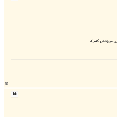
ا
ری مربوطش کنم ).
ب
ا
ل
ا