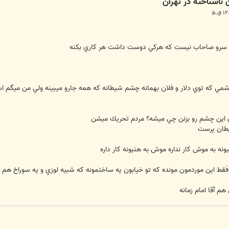
مي كه توي دلار و فلان بهمانه چشم شيطانه كه همه جارو ميبينه ولي من ميگم
ي اين چشم رو بزنن چي ميشه؟ مردم تحريك ميشن
يطان پرست
ه به موش كار نداره موش به هنبونه كار داره
 اين موردمون مونده كه تو خيابون يه ساختمونه كه شبيه لوزي و يه سوراخ هم 
 آقا امام زمانه