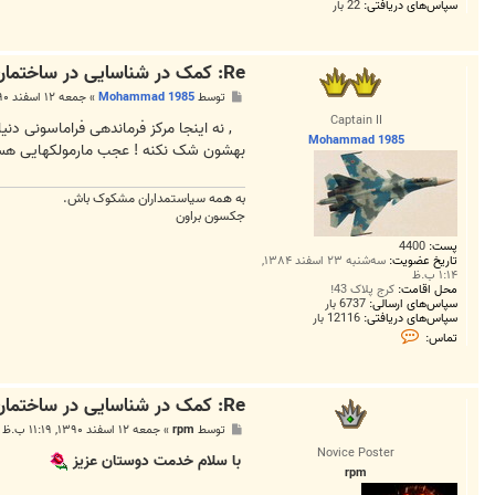
سپاس‌های دریافتی:
22 بار
Re: کمک در شناسایی در ساختمان ناشناخته در تهران
پ
توسط
Mohammad 1985
»
جمعه ۱۲ اسفند ۱۳۹۰, ۹:۳۷ ب.ظ
س
Captain II
ت
, نه اینجا مرکز فرماندهی فراماسونی د
Mohammad 1985
بهشون شک نکنه ! عجب مارمولکهایی ه
به همه سياستمداران مشکوک باش.
جکسون براون
پست:
4400
تاریخ عضویت:
سه‌شنبه ۲۳ اسفند ۱۳۸۴,
۱:۱۴ ب.ظ
محل اقامت:
کرج پلاک 43!
سپاس‌های ارسالی:
6737 بار
سپاس‌های دریافتی:
12116 بار
ت
تماس:
م
ا
س
M
Re: کمک در شناسایی در ساختمان ناشناخته در تهران
o
h
پ
توسط
rpm
»
جمعه ۱۲ اسفند ۱۳۹۰, ۱۱:۱۹ ب.ظ
a
س
m
Novice Poster
ت
با سلام خدمت دوستان عزیز
m
rpm
a
d