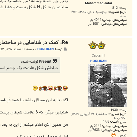
ت
یعنی چی شبیه چشمه؟ می خواستید طراحی
Mohammad.Jafar
ساختمان به کل H شکل نیست و فقط شبیه H به نظر میرسه در گوگل ارت به عکسهای سالیان قبلتر نگاهی بیاندازید
پست:
812
تاریخ عضویت:
پنج‌شنبه ۷ دی ۱۳۸۵, ۲:۱۴
ب.ظ
سپاس‌های ارسالی:
4044 بار
سپاس‌های دریافتی:
1081 بار
Re: کمک در شناسایی در ساختمان ناشناخته در تهران
پ
توسط
HORLIKAN
»
جمعه ۱۲ اسفند ۱۳۹۰, ۱۱:۱۲ ق.ظ
س
Captain I
ت
HORLIKAN
Present نوشته شده:
حیاطش شکل علامت یک چشم است ک
اگه بنا به اين مسائل باشه ما همه فرما
پست:
1930
شنيدين ميگن كه 6 علامت شيطان پرست هاست؟ من تو روزنامه طبرستان خوندم گفت سازنده ميني بوس هاي 302 بنز هم شيطان پرست بود چون چرخ هاي ماشينش هم 6 پيچ داشت
تاریخ عضویت:
سه‌شنبه ۲۴ فروردین ۱۳۸۹,
۹:۰۱ ب.ظ
محل اقامت:
IRAN
من همين الان اعلام ميكنم از اين به بعد هركي سوار ماشين اي 6 پيچ بشه 
سپاس‌های ارسالی:
2144 بار
سپاس‌های دریافتی:
7633 بار
ت
تماس:
اول از همه از خودمشروع ميكنم