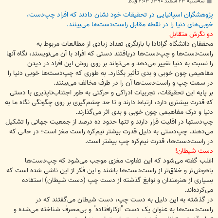
پ
سه‌شنبه ۲۳ اسفند ۱۳۹۰, ۲:۰۳ ق.ظ
س
ت
پژوهشگران اسپانیایی در تحقیقات خود نشان دادند که افراد چپ‌دست،
خوبی‌های دنیا را در نقطه مقابل راست‌دست‌ها می‌بینند.
دو نگرش متقابل
محققان دانشگاه گرانادا با بازنگری تعداد زیادی از مطالعات مربوط به
راست‌دست‌ها و چپ‌دست‌ها دریافتند دستی که افراد با آن می‌نویسند، نگاه آنها
را نسبت به دنیا تغییر می‌دهد و می‌تواند بر روی روش این افراد در دیدن
مفاهیمی چون خوبی و بدی تأثیر بگذارد. به طوری که چپ‌دست‌ها خوبی دنیا را
در سمت چپ و راست‌دست‌ها آن را در طرف مخالف می‌بینند.
بر پایه این تحقیقات، تجربیات ادراکی و حرکتی به طور اجتناب‌ناپذیری با دستی
که قدرت بیشتری دارد، ارتباط دارند و تا حد چشم‌گیری بر روی چگونگی نگاه ما به
دنیا و درک مفاهیمی چون خوبی و بدی اثر می‌گذارند.
چپ‌دستها در اقلیت قرار دارند و تنها حدود ده درصد از جمعیت جهانی را تشکیل
می‌دهند. چپ‌دستی به دلیل قدرت بیشتر نیم‌کره راست مغز است؛ در حالی که
در راست‌دست‌ها، قدرت نیم‌کره چپ بیشتر است.
دست شیطان!
اغلب گفته می‌شود که این تفاوت مغزی موجب می‌شود که چپ‌دست‌ها
باهوش‌تر و خلاق‌تر از راست‌دست‌ها باشند و این فکر از این ناشی شده است که
بسیاری از هنرمندان و نوابغ گذشته از دست چپ (دست شیطان) استفاده
می‌کرده‌اند.
در گذشته به این دلیل به دست چپ، دست شیطان می‌گفتند که در
راست‌دست‌ها به عنوان یک دست "از‌کار‌افتاده" و بی‌مصرف شناخته می‌شده و