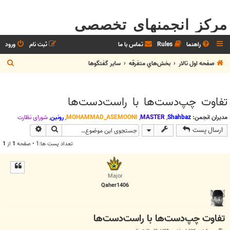
مرکز انجمنهای تخصصی
راهنما
Rules
تماس با ما
ثبت نام
ورود
ج
صفحه اول تالار
بخش‌‌هاي متفرقه
ساير گفتگوها
س
ت
تفاوت چپ‌دست‌ها با راست‌دست‌ها
ج
و
مدیران انجمن:
Shahbaz
,
MASTER
,
MOHAMMAD_ASEMOONI
,
رونین
,
شوراي نظارت
جستجو
جستجوی پیش
ارسال پست
تعداد پست ها:1 • صفحه
1
از
1
Major
Qaher1406
تفاوت چپ‌دست‌ها با راست‌دست‌ها