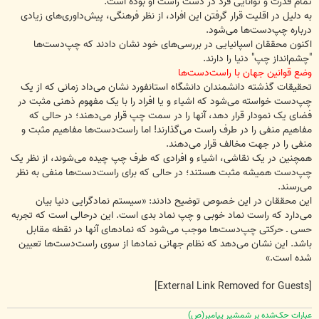
تمام قدرت و توانایی فرد در دست راست او بوده است.
به دلیل در اقلیت قرار گرفتن این افراد، از نظر فرهنگی، پیش‌داوری‌های زیادی
درباره چپ‌دست‌ها می‌شود.
اکنون محققان اسپانیایی در بررسی‌های خود نشان دادند که چپ‌دست‌ها
"چشم‌انداز چپ" دنیا را دارند.
وضع قوانین جهان با راست‌دست‌ها
تحقیقات گذشته دانشمندان دانشگاه استانفورد نشان می‌داد زمانی که از یک
چپ‌دست خواسته می‌شود که اشیاء و یا افراد را با یک مفهوم ذهنی مثبت در
فضای یک نمودار قرار دهد، آنها را در سمت چپ قرار می‌دهند؛ در حالی که
مفاهیم منفی را در طرف راست می‌گذارند! اما راست‌دست‌ها مفاهیم مثبت و
منفی را در جهت مخالف قرار می‌دهند.
همچنین در یک نقاشی، اشیاء و افرادی که طرف چپ چیده می‌شوند، از نظر یک
چپ‌دست همیشه مثبت هستند؛ در حالی که برای راست‌دست‌ها منفی به نظر
می‌رسند.
این محققان در این خصوص توضیح دادند: «سیستم نمادگرایی دنیا بیان
می‌دارد که راست نماد خوبی و چپ نماد بدی است. این درحالی است که تجربه
حسی ـ حرکتی چپ‌دست‌ها موجب می‌شود که نمادهای آنها در نقطه مقابل
باشد. این نشان می‌دهد که نظام جهانی نمادها از سوی راست‌دست‌ها تعیین
شده است.»
[External Link Removed for Guests]
عبارات حک‌شده بر شمشیر پیامبر(ص)