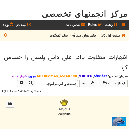
مرکز انجمنهای تخصصی
راهنما
Rules
تماس با ما
ثبت نام
ورود
ج
صفحه اول تالار
بخش‌‌هاي متفرقه
ساير گفتگوها
س
ت
اظهارات متفاوت برادر علی دایی پلیس را حساس
ج
کرد ...
و
مدیران انجمن:
Shahbaz
,
MASTER
,
MOHAMMAD_ASEMOONI
,
رونین
,
شوراي نظارت
جستجو
جستجوی پیش
ارسال پست
تعداد پست ها:3 • صفحه
1
از
1
Major II
dolphine