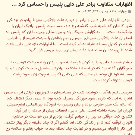
اظهارات متفاوت برادر علی دایی پلیس را حساس کرد ...
پ
چهارشنبه ۲ فروردین ۱۳۹۱, ۹:۴۳ ب.ظ
س
ت
بودن اظهارات علی دایی و برادر او درباره علت واژگونی تویوتا پرادو در نزدیکی
شهر کاشان که شنبه شب گذشته رخ داد، حساسیت پلیس ترافیک ایران را
برانگیخته است.
به گزارش خبرنگار رادیو بین‌المللی چین، با آن که پلیس راه
اصفهان علت واژگونی تویوتای سرمربی تیم راه‌آهن را سرعت غیرمجاز و ناتوانی
راننده در کنترل وسیله نقیله اعلام کرده است، اما اظهارات تازه علی دایی باعث
شده تا پرونده این سانحه با دقت بیش‌تری مورد بررسی قرار گیرد.
پیشتر «محمد دایی» با رد کردن فرضیه به خواب رفتن راننده پشت فرمان، به
خبرنگاران گفته بود که در لحظه تصادف با برادرش مشغول صحبت کردن درباره
مسابقه فوتبال بوده، در حالی که علی دایی اکنون به چرت زدن خود پشت
فرمان اعتراف کرده است.
سرمربی تیم راه‌آهن، دوشنبه شب در مصاحبه‌ای با تلویزیون دولتی ایران، ضمن
اشاره به این که داروی سرماخوردگی مصرف کرده بود، از سوی دیگر اعتراف کرد
که عازم یک سفر خارجی بوده و برای رسیدن به فرودگاه بین‌المللی امام‌خمینی
تهران نیز عجله داشته است. علی دایی، لحظات پیش از حادثه را این‌گونه
تشریح کرد: «وقتی در بین راه خوابم گرفت، برادرم از من خواست در حاشیه
اتوبان توقف کنم تا او رانندگی کند، اما گفتم اگر تا چند دقیقه دیگر بهتر نشدم،
این کار را انجام می‌دهیم و در نهایت چند لحظه بعد به خواب رفتم و سانحه رخ
داد.»