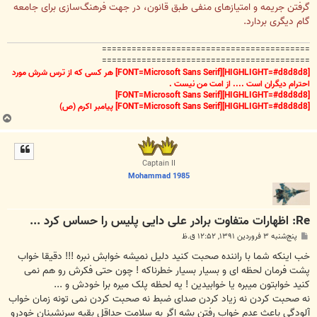
گرفتن جریمه و امتیازهای منفی طبق قانون، در جهت فرهنگ‌سازی برای جامعه
گام دیگری بردارد.
==========================================
==========================================
[HIGHLIGHT=#d8d8d8][FONT=Microsoft Sans Serif] هر کسی که از ترس شرش مورد
احترام دیگران است .... از امت من نیست .
[HIGHLIGHT=#d8d8d8][FONT=Microsoft Sans Serif]
[HIGHLIGHT=#d8d8d8][FONT=Microsoft Sans Serif] پیامبر اکرم (ص)
ب
ا
ل
ا
Captain II
Mohammad 1985
Re: اظهارات متفاوت برادر علی دایی پلیس را حساس کرد ...
پ
پنج‌شنبه ۳ فروردین ۱۳۹۱, ۱۲:۵۲ ق.ظ
س
ت
خب اینکه شما با راننده صحبت کنید دلیل نمیشه خوابش نبره !!! دقیقا خواب
پشت فرمان لحظه ای و بسیار بسیار خطرناکه ! چون حتی فکرش رو هم نمی
کنید خوابتون میبره یا خوابیدین ! یه لحظه پلک میره برا خودش و ...
نه صحبت کردن نه زیاد کردن صدای ضبط نه صحبت کردن نمی تونه زمان خواب
آلودگی باعث عدم خواب رفتن بشه اگر به سلامت حداقل بقیه سرنشینان خودرو