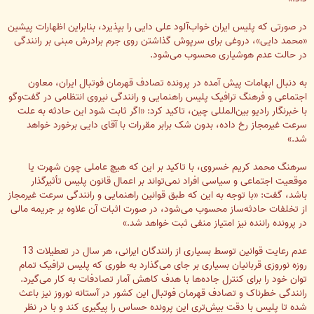
در صورتی که پلیس ایران خواب‌آلود علی دایی را بپذیرد، بنابراین اظهارات پیشین
«محمد دایی»، دروغی برای سرپوش گذاشتن روی جرم برادرش مبنی بر رانندگی
در حالت عدم هوشیاری محسوب می‌شود.
به دنبال ابهامات پیش آمده در پرونده تصادف قهرمان فوتبال ایران، معاون
اجتماعی و فرهنگ ترافیک پلیس راهنمایی و رانندگی نیروی انتظامی در گفت‌وگو
با خبرنگار رادیو بین‌المللی چین، تاکید کرد: «اگر ثابت شود این حادثه به علت
سرعت غیرمجاز رخ داده، بدون شک برابر مقررات با آقای دایی برخورد خواهد
شد.»
سرهنگ محمد کریم خسروی، با تاکید بر این که هیچ عاملی چون شهرت یا
موقعیت اجتماعی و سیاسی افراد نمی‌تواند بر اعمال قانون پلیس تأثیرگذار
باشد، گفت: «با توجه به این که طبق قوانین راهنمایی و رانندگی سرعت غیرمجاز
از تخلفات حادثه‌ساز محسوب می‌شود، در صورت اثبات آن علاوه بر جریمه مالی
در پرونده راننده نیز امتیاز منفی ثبت خواهد شد.»
عدم رعایت قوانین توسط بسیاری از رانندگان ایرانی، هر سال در تعطیلات 13
روزه نوروزی قربانیان بسیاری بر جای می‌گذارد به طوری که پلیس ترافیک تمام
توان خود را برای کنترل جاده‌ها با هدف کاهش آمار تصادفات به کار می‌گیرد.
رانندگی خطرناک و تصادف قهرمان فوتبال این کشور در آستانه نوروز نیز باعث
شده تا پلیس با دقت بیش‌تری این پرونده حساس را پیگیری کند و با در نظر