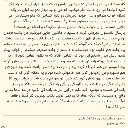
که ممکنه دوستان یا خانواده خودتون باشن تحت هیچ شرایطی نباید رانندگی
کنید ! واقعا در این حالت فکر میکنید که می تونید بیدار بمونید !ولی در یک
لحظه خواب همانو و ... ! خودم تجربش رو دارم کسایی که منو میشناسن می
دونن چقدر در برابر خواب مقاوم هستم ! و همیشه شبها تا دیر وقت بیدار و
آنلاین هستم ! ولی خواب پشت فرمون بسیار خطرناک و لحظه ای هست !
پارسال تابستون تجربش کردم داشتیم با ماشین جایی میرفتیم من پشت فرمون
بودم حدود سه بعد از ظهر و نزدیک مقصد بود شب قبلش دو سه ساعت بیشتر
نخوابیده بودم ! دیگه کم آوردم گفت عیب نداره چیزی نمیده ولی یه لحظه خوابم
برد جاده هم خلوت بود خوشبختانه داشتم از جاده منحرف میشدم از خواب بیدار
شدم دلیل بیدار شدنم این بود که اتفاقی افتاد که به نظرم اتفاقی نبود !!!! در
اون لحظه از پروانه رادیاتور شکسته بود و خورده بود به رادیاتور و سوراخش کرده
بود ! موتور فن هم گیرپاچ کرده بود و سوخته بود منتها باعث شده بود فیوز فنها
هم بسوزه و فن رادیاتور کولر هم خاموش شده بود و یه لحظه کولر که داشت
باد خنک میداد یهو بادش گرم شد خورد تو صورتم باعث شد از خواب بپرم !!!
یکی رانندگی در حالت خواب آلودگی و یکی رانندگی در مه خطرناکترین نوع
رانندگی هست و توصیه اکید دارم در این شرایط رانندگی نکنید در مه شما زمانی
مانع رو میبینید که دیگه عملا کاری نمی تونید بکنید بهترین کار فقط و فقط
توقف در جای امن هست ( نه کنار جاده ! ) تجربه اینم دارم که خوشبختانه به
خیر گذشته !
به همه سياستمداران مشکوک باش.
جکسون براون
ب