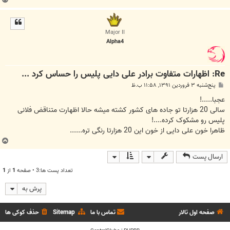
ا
ل
ا
Major II
Alpha4
Re: اظهارات متفاوت برادر علی دایی پلیس را حساس کرد ...
پ
پنج‌شنبه ۳ فروردین ۱۳۹۱, ۱۱:۵۸ ب.ظ
س
ت
عجبا.....!
سالی 20 هزارتا تو جاده های کشور کشته میشه حالا اظهارت متناقض فلانی
پلیس رو مشکوک کرده....!
ظاهرا خون علی دایی از خون این 20 هزارتا رنگی تره......
ب
ا
ارسال پست
ل
ا
تعداد پست ها:3 • صفحه
1
از
1
پرش به
صفحه اول تالار
تماس با ما
Sitemap
حذف کوکی ها