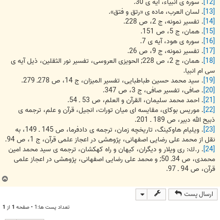
[12]
. سوره ی انبیاء، آیه ی 30.
[13]
. لسان العرب، ماده ی «رتق و فتق».
[14]
. تفسیر نمونه، ج 2، ص 228.
[15]
. همان، ج 5، ص 151.
[16]
. سوره ی هود، آیه ی 7.
[17]
. تفسیر نمونه، ج 9، ص 26.
[18]
. همان، ج 2، ص 228; الحویزی العروسی، تفسیر نور الثقلین، ذیل آیه ی
سی ام انبیا.
[19]
. سید محمد حسین طباطبایی، تفسیر المیزان، ج 14، ص 278ـ 279.
[20]
. صافی، تفسیر صافی، ج 3، ص 347.
[21]
. احمد محمد سلیمان، القرآن و العلم، ص 53 ـ 54.
[22]
. موریس بوكای، مقایسه ای میان تورات، انجیل، قرآن و علم، ترجمه ی
ذبیح الله دبیر، ص 189 ـ 201.
[23]
. ویلیام هاوكینگ، تاریخچه زمان، ترجمه ی دادفرما، ص 145 ـ 149، به
نقل از محمد علی رضایی اصفهانی، پژوهشی در اعجاز علمی قرآن، ج 1، ص 94.
[24]
. ر.ك: ری ویلار و دیگران، كیهان و راه كهكشان، ترجمه ی سید محمد امین
محمدی، ص 34ـ 50; و محمد علی رضایی اصفهانی، پژوهشی در اعجاز علمی
قرآن، ص 94 ـ 97.
ب
ا
ارسال پست
ل
ا
تعداد پست ها:1 • صفحه
1
از
1