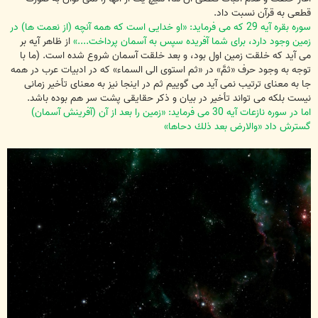
قطعی به قرآن نسبت داد.
سوره بقره آیه 29 كه می فرماید: «او خدایی است كه همه آنچه (از نعمت ها) در
زمین وجود دارد، برای شما آفریده سپس به آسمان پرداخت....»
از ظاهر آیه بر
می آید كه خلقت زمین اول بود، و بعد خلقت آسمان شروع شده است. (ما با
توجه به وجود حرف «ثمَّ» در «ثم استوی الی السماء» كه در ادبیات عرب در همه
جا به معنای ترتیب نمی آید می گوییم ثم در اینجا نیز به معنای تأخیر زمانی
نیست بلكه می تواند تأخیر در بیان و ذكر حقایقی پشت سر هم بوده باشد.
اما در سوره نازعات آیه 30 می فرماید: «زمین را بعد از آن (آفرینش آسمان)
گسترش داد «والارض بعد ذلك دحاها»