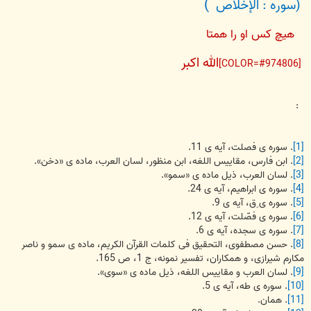
)
(سوره : الإخلاص
هيچ كس او را همتا
الله اکبر
[COLOR=#974806]
:
[1]
. سوره ی فصلت، آیه ی 11.
[2]
. ابن فارس، مقاییس اللغه، ابن منظور، لسان العرب، ماده ی «دخن».
[3]
. لسان العرب، ذیل ماده ی «سمو».
[4]
. سوره ی ابراهیم، آیه ی 24.
[5]
. سوره ی ِق، آیه ی 9.
[6]
. سوره ی فصّلت، آیه ی 12.
[7]
. سوره ی سجده، آیه ی 6.
[8]
. حسن مصطفوی، التحقیق فی كلمات القرآن الكریم، ماده ی سمو و ناصر
مكارم شیرازی، و همكاران، تفسیر نمونه، ج 1، ص 165.
[9]
. لسان العرب و مقاییس اللغه، ذیل ماده ی «سوی».
[10]
. سوره ی طه، آیه ی 5.
[11]
. همان.