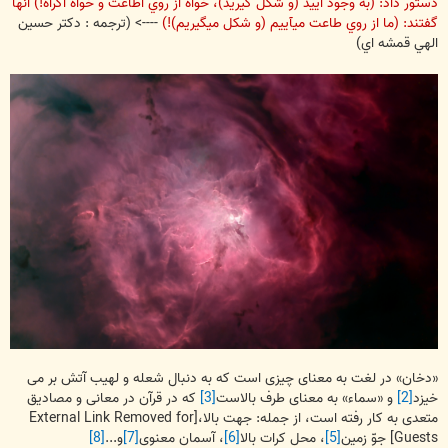
دستور داد: (به وجود آييد (و شکل گيريد)، خواه از روي اطاعت و خواه اکراه!) آنها
گفتند: (ما از روي طاعت ميآييم (و شکل ميگيريم)!)
----> (ترجمه : دکتر حسين
الهي قمشه اي)
«دخان» در لغت به معنای چیزی است كه به دنبال شعله و لهیب آتش بر می
خیزد
[2]
و «سماء» به معنای طرف بالاست
[3]
كه در قرآن در معانی و مصادیق
متعدی به كار رفته است، از جمله: جهت بالا،
[External Link Removed for
Guests]
جوّ زمین
[5]
، محل كرات بالا
[6]
، آسمان معنوی
[7]
و...
[8]