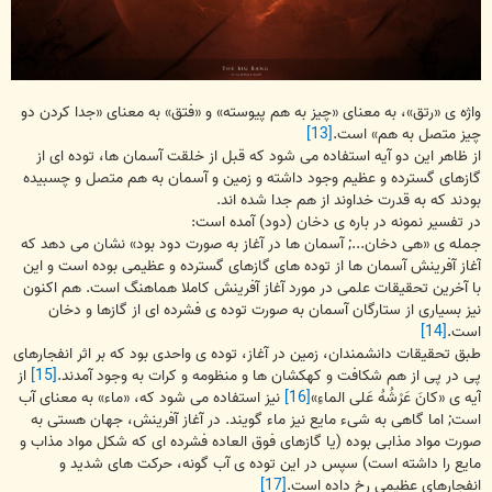
واژه ی «رتق»، به معنای «چیز به هم پیوسته» و «فتق» به معنای «جدا كردن دو
چیز متصل به هم» است.
[13]
از ظاهر این دو آیه استفاده می شود كه قبل از خلقت آسمان ها، توده ای از
گازهای گسترده و عظیم وجود داشته و زمین و آسمان به هم متصل و چسبیده
بودند كه به قدرت خداوند از هم جدا شده اند.
در تفسیر نمونه در باره ی دخان (دود) آمده است:
جمله ی «هی دخان...; آسمان ها در آغاز به صورت دود بود» نشان می دهد كه
آغاز آفرینش آسمان ها از توده های گازهای گسترده و عظیمی بوده است و این
با آخرین تحقیقات علمی در مورد آغاز آفرینش كاملا هماهنگ است. هم اكنون
نیز بسیاری از ستارگان آسمان به صورت توده ی فشرده ای از گازها و دخان
است.
[14]
طبق تحقیقات دانشمندان، زمین در آغاز، توده ی واحدی بود كه بر اثر انفجارهای
پی در پی از هم شكافت و كهكشان ها و منظومه و كرات به وجود آمدند.
[15]
از
آیه ی «كانَ عَرْشُهُ عَلی الماءِ»
[16]
نیز استفاده می شود كه، «ماء» به معنای آب
است; اما گاهی به شیء مایع نیز ماء گویند. در آغاز آفرینش، جهان هستی به
صورت مواد مذابی بوده (یا گازهای فوق العاده فشرده ای كه شكل مواد مذاب و
مایع را داشته است) سپس در این توده ی آب گونه، حركت های شدید و
انفجارهای عظیمی رخ داده است.
[17]