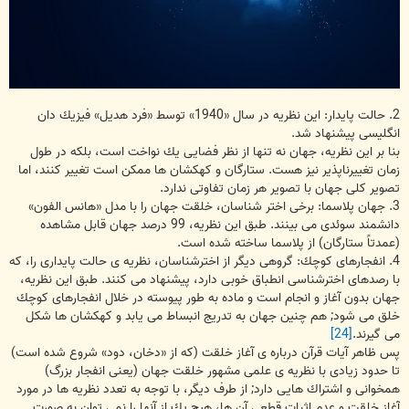
2. حالت پایدار: این نظریه در سال «1940» توسط «فرد هدیل» فیزیك دان
انگلیسی پیشنهاد شد.
بنا بر این نظریه، جهان نه تنها از نظر فضایی یك نواخت است، بلكه در طول
زمان تغییرناپذیر نیز هست. ستارگان و كهكشان ها ممكن است تغییر كنند، اما
تصویر كلی جهان با تصویر هر زمان تفاوتی ندارد.
3. جهان پلاسما: برخی اختر شناسان، خلقت جهان را با مدل «هانس الفون»
دانشمند سوئدی می بینند. طبق این نظریه، 99 درصد جهان قابل مشاهده
(عمدتاً ستارگان) از پلاسما ساخته شده است.
4. انفجارهای كوچك: گروهی دیگر از اخترشناسان، نظریه ی حالت پایداری را، كه
با رصدهای اخترشناسی انطباق خوبی دارد، پیشنهاد می كنند. طبق این نظریه،
جهان بدون آغاز و انجام است و ماده به طور پیوسته در خلال انفجارهای كوچك
خلق می شود; هم چنین جهان به تدریج انبساط می یابد و كهكشان ها شكل
می گیرند.
[24]
پس ظاهر آیات قرآن درباره ی آغاز خلقت (كه از «دخان، دود» شروع شده است)
تا حدود زیادی با نظریه ی علمی مشهور خلقت جهان (یعنی انفجار بزرگ)
همخوانی و اشتراك هایی دارد; از طرف دیگر، با توجه به تعدد نظریه ها در مورد
آغاز خلقت و عدم اثبات قطعی آن ها، هیچ یك از آنها را نمی توان به صورت