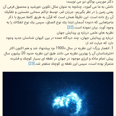
دكتر موریس بوكای نیز می نویسد:
دانش به ما می آموزد، چنانچه به عنوان مثال تكوین خورشید و محصول فرعی آن
یعنی زمین را در نظر بگیریم، جریان امر، توسط تراكم سحابی نخستین و تفكیك
آن رخ داده است. این دقیقاً همان است كه قرآن به طریق كاملا صریح با ذكر
ماجراهایی كه «دود» آسمان ابتدا یك نوع الصاق، سپس یك نوع انفكاك را به
وجود آورد، بیان نموده است.
[22]
نظریه های علمی درباره ی پیدایش جهان
درباره ی پیدایش جهان، چند دیدگاه عمده در بین كیهان شناسان جدید وجود
دارد كه عبارت اند از:
1. انفجار بزرگ: این نظریه در سال «1900 م» پیشنهاد شد و هم اكنون اكثر
اخترشناسان آن را بهترین نظریه می دانند طبق این نظریه حدود 20 بیلیون سال
پیش تمام مادّه و انرژی موجود در جهان در نقطه ای بسیار كوچك و فشرده
متمركز بوده است، سپس این نقطه ی كوچك منفجر شد.
[23]