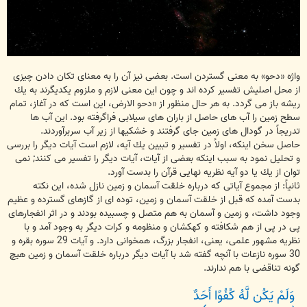
واژه «دحو» به معنی گستردن است. بعضی نیز آن را به معنای تكان دادن چیزی
از محل اصلیش تفسیر كرده اند و چون این معنی لازم و ملزوم یكدیگرند به یك
ریشه باز می گردد. به هر حال منظور از «دحو الارض، این است كه در آغاز، تمام
سطح زمین را آب های حاصل از باران های سیلابی فراگرفته بود. این آب ها
تدریجاً در گودال های زمین جای گرفتند و خشكیها از زیر آب سربرآوردند.
حاصل سخن اینكه، اولاً در تفسیر و تبیین یك آیه، لازم است آیات دیگر را بررسی
و تحلیل نمود به سبب اینكه بعضی از آیات، آیات دیگر را تفسیر می كنند; نمی
توان از یك یا دو آیه نظریه نهایی قرآن را بدست آورد.
ثانیاً: از مجموع آیاتی كه درباره خلقت آسمان و زمین نازل شده، این نكته
بدست آمده كه قبل از خلقت آسمان و زمین، توده ای از گازهای گسترده و عظیم
وجود داشت، و زمین و آسمان به هم متصل و چسبیده بودند و در اثر انفجارهای
پی در پی از هم شكافته و كهكشان و منظومه و كرات دیگر به وجود آمد و با
نظریه مشهور علمی، یعنی، انفجار بزرگ، همخوانی دارد. و آیات 29 سوره بقره و
30 سوره نازعات با آنچه گفته شد با آیات دیگر درباره خلقت آسمان و زمین هیچ
گونه تناقضی با هم ندارند.
وَلَمْ يَكُن لَّهُ كُفُوًا أَحَدٌ