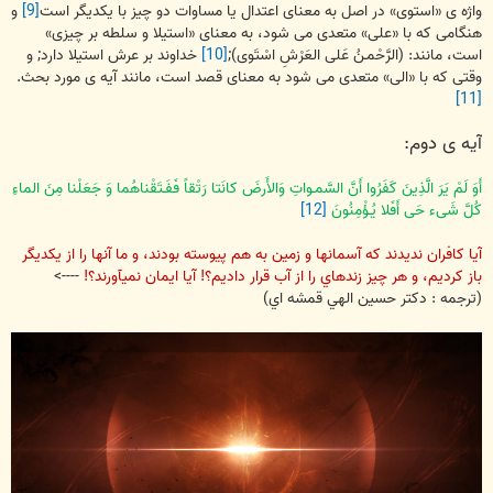
واژه ی «استوی» در اصل به معنای اعتدال یا مساوات دو چیز با یكدیگر است
[9]
و
هنگامی كه با «علی» متعدی می شود، به معنای «استیلا و سلطه بر چیزی»
است، مانند: (الرَّحْمـنُ عَلی العَرْشِ اسْتَوی);
[10]
خداوند بر عرش استیلا دارد; و
وقتی كه با «الی» متعدی می شود به معنای قصد است، مانند آیه ی مورد بحث.
[11]
آیه ی دوم:
أَوَ لَمْ یَرَ الَّذِینَ كَفَرُوا أَنَّ السَّمـواتِ وَالأَرضَ كانَتا رَتْقاً فَفَـتَقْناهُما وَ جَعَلْنا مِنَ الماءِ
كُلَّ شَیء حَی أَفَلا یُـؤْمِنُونَ
[12]
آيا کافران نديدند که آسمانها و زمين به هم پيوسته بودند، و ما آنها را از يکديگر
باز کرديم، و هر چيز زندهاي را از آب قرار داديم؟! آيا ايمان نميآورند؟!
---->
(ترجمه : دکتر حسين الهي قمشه اي)