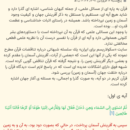
پ
پنج‌شنبه ۱۰ فروردین ۱۳۹۱, ۳:۳۶ ب.ظ
س
ت
قرآن به پاره ای از مسائل علمی، از جمله كیهان شناسی، اشاره ای گذرا دارد و
شاید هیچ آیه ای، مستقیم یا مستقل به ذكر آفرینش جهان و كیفیت وجود
آسمان و زمین نپرداخته باشد. همیشه در راستای اثبات خداشناسی و عظمت
قدرت او... بوده است.
با وجود این مسائلی علمی كه قرآن به آن نپرداخته است با دستاوردهای بشر
كنونی همخوانی دارد و آیه ای از قرآن با تفسیر درست آن با نظریه علمی قطعی
مخالفتی ندارد.
سایت «سكولاریسم برای ایران» یك سلسله شبهاتی درباره تناقضات قرآن مطرح
نموده كه یكی از آنها این است كه «بعضی از آیات، آفرینش آسمان را مقدم كرده
و بعضی دیگر آفرینش زمین را. و نتیجه گرفته كه قرآن تناقض گویی كرده است.
شبهه فوق دارای اشكالات عدیده ای است كه در پاسخ لازم است دیدگاه قرآن را
درباره خلقت جهان (آسمان و زمین) بررسی شود.
قرآن كریم در دو آیه، به صورت گذرا و اجمالی، به مسئله ی آغاز جهان اشاره
كرده است.
آیه ی اول:
ثُمَّ اسْتَوَى إِلَى السَّمَاء وَهِيَ دُخَانٌ فَقَالَ لَهَا وَلِلْأَرْضِ اِئْتِيَا طَوْعًا أَوْ كَرْهًا قَالَتَا أَتَيْنَا
طَائِعِينَ
[1]
سپس به آفرينش آسمان پرداخت، در حالي که بصورت دود بود، به آن و به زمين