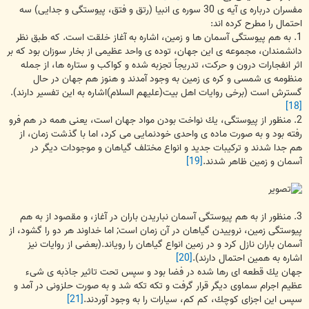
مفسران درباره ی آیه ی 30 سوره ی انبیا (رتق و فتق، پیوستگی و جدایی) سه
احتمال را مطرح كرده اند:
1. به هم پیوستگی آسمان ها و زمین، اشاره به آغاز خلقت است. كه طبق نظر
دانشمندان، مجموعه ی این جهان، توده ی واحد عظیمی از بخار سوزان بود كه بر
اثر انفجارات درون و حركت، تدریجاً تجزبه شده و كواكب و ستاره ها، از جمله
منظومه ی شمسی و كره ی زمین به وجود آمدند و هنوز هم جهان در حال
گسترش است (برخی روایات اهل بیت(علیهم السلام)اشاره به این تفسیر دارند).
[18]
2. منظور از پیوستگی، یك نواخت بودن مواد جهان است، یعنی همه در هم فرو
رفته بود و به صورت ماده ی واحدی خودنمایی می كرد، اما با گذشت زمان، از
هم جدا شدند و تركیبات جدید و انواع مختلف گیاهان و موجودات دیگر در
آسمان و زمین ظاهر شدند.
[19]
3. منظور از به هم پیوستگی آسمان نباریدن باران در آغاز، و مقصود از به هم
پیوستگی زمین، نروییدن گیاهان در آن زمان است; اما خداوند هر دو را گشود، از
آسمان باران نازل كرد و در زمین انواع گیاهان را رویاند.(بعضی از روایات نیز
اشاره به همین احتمال دارند).
[20]
جهان یك قطعه ای رها شده در فضا بود و سپس تحت تاثیر جاذبه ی شیء
عظیم اجرام سماوی دیگر قرار گرفت و تكه تكه شد و به صورت حلزونی در آمد و
سپس این اجزای كوچك، كم كم، سیارات را به وجود آوردند.
[21]