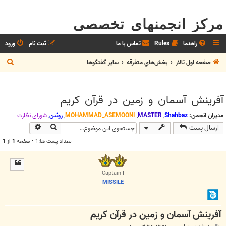
مرکز انجمنهای تخصصی
راهنما
Rules
تماس با ما
ثبت نام
ورود
ج
صفحه اول تالار
بخش‌‌هاي متفرقه
ساير گفتگوها
س
ت
آفرینش آسمان و زمین در قرآن کریم
ج
و
مدیران انجمن:
Shahbaz
,
MASTER
,
MOHAMMAD_ASEMOONI
,
رونین
,
شوراي نظارت
جستجو
جستجوی پیش
ارسال پست
تعداد پست ها:1 • صفحه
1
از
1
Captain I
MISSILE
آفرینش آسمان و زمین در قرآن کریم