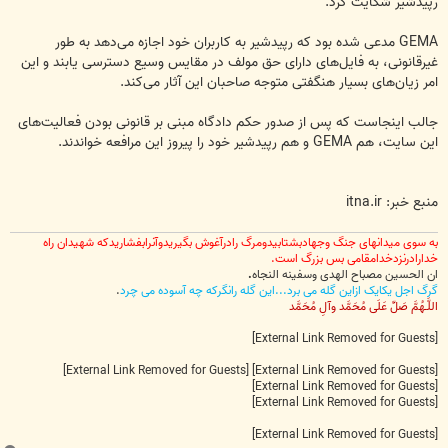
رپیدشیر شکایت کرد.
GEMA مدعی شده بود که رپیدشیر به کاربران خود اجازه می‌دهد به طور
غیرقانونی، به فایل‌های دارای حق مولف در مقایس وسیع دسترسی یابند و این
امر زیان‌های بسیار هنگفتی متوجه صاحبان این آثار می‌کند.
جالب اینجاست که پس از صدور حکم دادگاه مبنی بر قانونی بودن فعالیت‌های
این سایت، هم GEMA و هم رپیدشیر خود را پیروز این مرافعه خواندند.
منبع خبر: itna.ir
به سوی میدانهای جنگ وجهادبشتابیدومرگ رادرآغوش بگیریدوآنرابفشاریدکه شهیدان راه
خدارادرنزدخدامقامی بس بزرگ است.
ان الحسین مصباح الهدی وسفینه النجاه
.
گرگ اجل یکایک ازاین گله می برد...این گله رانگرکه چه آسوده می چرد
.
اللَّـهُمَّ صَلِّ عَلَى مُحَمَّد وآلِ مُحَمَّد
[External Link Removed for Guests]
[External Link Removed for Guests]
[External Link Removed for Guests]
[External Link Removed for Guests]
[External Link Removed for Guests]
[External Link Removed for Guests]