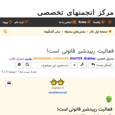
مرکز انجمنهای تخصصی
راهنما
Rules
تماس با ما
ثبت نام
ورود
ج
صفحه اول تالار
بخش‌‌هاي متفرقه
ساير گفتگوها
س
ت
فعالیت رپیدشیر قانونی است!
ج
و
مدیران انجمن:
Shahbaz
,
MASTER
,
MOHAMMAD_ASEMOONI
,
رونین
,
شوراي نظارت
جستجو
جستجوی پیش
ارسال پست
تعداد پست ها:1 • صفحه
1
از
1
Captain II
serat&mersad
فعالیت رپیدشیر قانونی است!