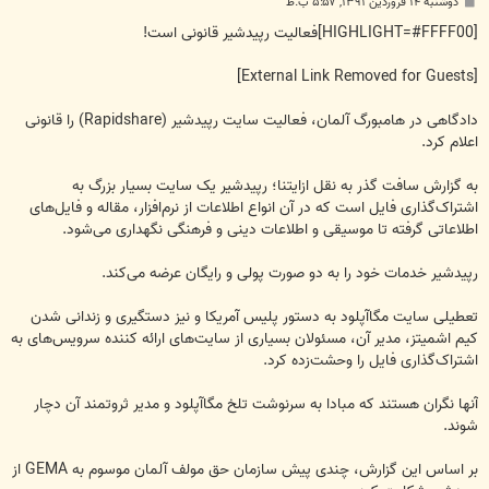
پ
دوشنبه ۱۴ فروردین ۱۳۹۱, ۵:۵۷ ب.ظ
س
ت
[HIGHLIGHT=#FFFF00]فعالیت رپیدشیر قانونی است!
[External Link Removed for Guests]
دادگاهی در هامبورگ آلمان، فعالیت سایت رپیدشیر (Rapidshare) را قانونی
اعلام کرد.
به گزارش سافت گذر به نقل ازایتنا؛ رپیدشیر یک سایت بسیار بزرگ به
اشتراک‌گذاری فایل است که در آن انواع اطلاعات از نرم‌افزار، مقاله و فایل‌های
اطلاعاتی گرفته تا موسیقی و اطلاعات دینی و فرهنگی نگهداری می‌شود.
رپیدشیر خدمات خود را به دو صورت پولی و رایگان عرضه می‌کند.
تعطیلی سایت مگاآپلود به دستور پلیس آمریکا و نیز دستگیری و زندانی شدن
کیم اشمیتز، مدیر آن، مسئولان بسیاری از سایت‌های ارائه کننده سرویس‌های به
اشتراک‌گذاری فایل را وحشت‌زده کرد.
آنها نگران هستند که مبادا به سرنوشت تلخ مگاآپلود و مدیر ثروتمند آن دچار
شوند.
بر اساس این گزارش، چندی پیش سازمان حق مولف آلمان موسوم به GEMA از