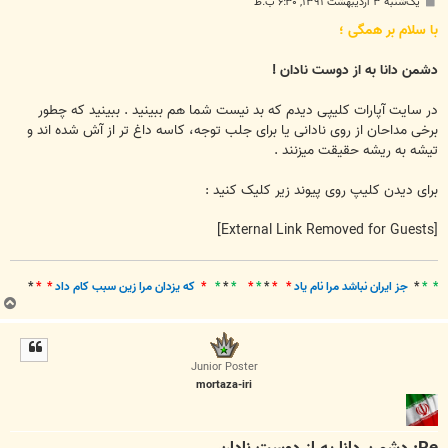
پ
یک‌شنبه ۳ اردیبهشت ۱۳۹۱, ۶:۳۰ ب.ظ
س
ت
با سلام بر همگی ؛
دشمن دانا به از دوست نادان !
در سایت آپارات کلیپی دیدم که بد نیست شما هم ببینید . ببینید که چطور
برخی مداحان از روی نادانی یا برای جلب توجه، کاسه داغ تر از آش شده اند و
تیشه به ریشه حقیقت میزنند .
برای دیدن کلیپ روی پیوند زیر کلیک کنید :
[External Link Removed for Guests]
* *
*
جز ايران نباشد مرا نام ياد
* *
*
*
*
*
*
*
*
که يزدان مرا زين سبب کام داد
* *
*
ب
ا
ل
ا
Junior Poster
mortaza-iri