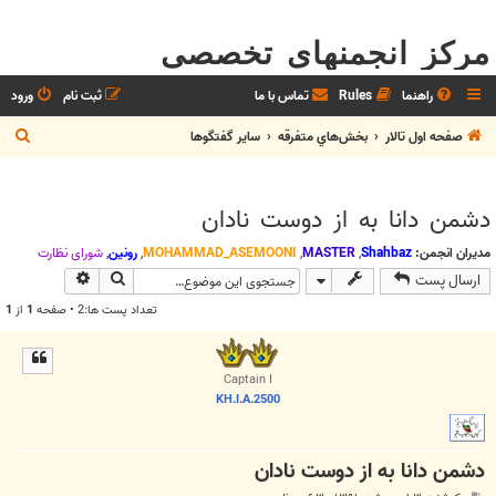
مرکز انجمنهای تخصصی
راهنما
Rules
تماس با ما
ثبت نام
ورود
ج
صفحه اول تالار
بخش‌‌هاي متفرقه
ساير گفتگوها
س
ت
دشمن دانا به از دوست نادان
ج
و
مدیران انجمن:
Shahbaz
,
MASTER
,
MOHAMMAD_ASEMOONI
,
رونین
,
شوراي نظارت
جستجو
جستجوی پیش
ارسال پست
تعداد پست ها:2 • صفحه
1
از
1
Captain I
KH.I.A.2500
دشمن دانا به از دوست نادان