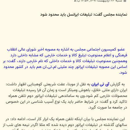
پ
شنبه ۲۳ اردیبهشت ۱۳۹۱, ۱۲:۵۹ ب.ظ
س
ت
نماینده مجلس گفت: تبلیغات ایرانسل باید محدود شود
عضو کمیسیون اجتماعی مجلس به اشاره به مصوبه اخیر شورای عالی انقلاب
فرهنگی و اعلام ممنوعیت تبلیغ کالا و خدمات خارجی که مشابه داخلی دارد
وهمچنین ممنوعیت تبلیغات کالا و خدمات داخلی که نام خارجی دارند، گفت: بر
اساس این مصوبه تبلیغات اپراتور چند ملیتی ام.تی.ان هم باید در کشور محدود
شود.
به گزارش
آی تی ایران
به نقل از موبنا، عفت شریعتی کوهبنایی اظهار داشت:
ایران دارای ملتی خلاق، باهوش ومبتکر است و زمان آن فرا رسیده تبلیغات
محصولات خارجی کم شود.وی به ساماندهی تبلیغات اپراتور دوم تلفن همراه
تاکید کرد و گفت: در شرایط حاضر باید یک نوع آسیب شناسی در این خصوص
در جامعه ما صورت گیرد.
این نماینده مجلس با بیان اینکه تلفن همراه یک ابزار کار است، ادامه داد: در
سالهای گذشته در تبلیغات اپراتور دوم دیده شده که مثلا اگردر نیمه های شب از