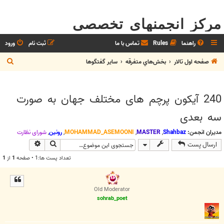
مرکز انجمنهای تخصصی
راهنما
Rules
تماس با ما
ثبت نام
ورود
ج
صفحه اول تالار
بخش‌‌هاي متفرقه
ساير گفتگوها
س
ت
240 آیکون پرچم های مختلف جهان به صورت
ج
سه بعدی
و
مدیران انجمن:
Shahbaz
,
MASTER
,
MOHAMMAD_ASEMOONI
,
رونین
,
شوراي نظارت
جستجو
جستجوی پیش
ارسال پست
تعداد پست ها:1 • صفحه
1
از
1
Old Moderator
sohrab_poet