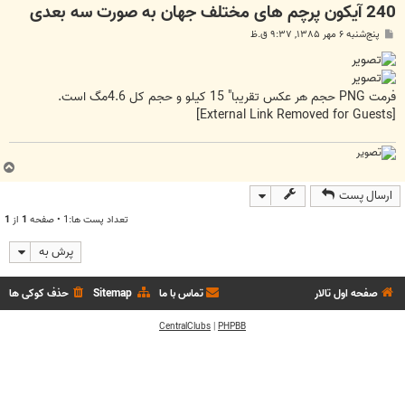
240 آیکون پرچم های مختلف جهان به صورت سه بعدی
پ
پنج‌شنبه ۶ مهر ۱۳۸۵, ۹:۳۷ ق.ظ
س
ت
فرمت PNG حجم هر عکس تقریبا" 15 کیلو و حجم کل 4.6مگ است.
[External Link Removed for Guests]
ب
ا
ارسال پست
ل
ا
تعداد پست ها:1 • صفحه
1
از
1
پرش به
صفحه اول تالار
تماس با ما
Sitemap
حذف کوکی ها
CentralClubs
|
PHPBB