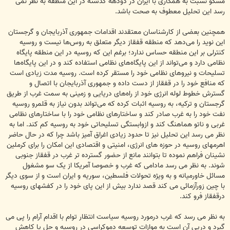
مسکو نسبت به همکاری با ایران در دودهه گذشته در این منطقه به نظر نمی
رسد این تحلیل معطوف به صحت باشد.
همچنین بعضی از کارشناسان معتقدند اقدامات جمهوری آذربایجان و گرجستان
این نوید را می‌دهد که منطقه قفقاز دیگر متعلق به روس‌ها نیست و روسیه
کنترلی بر این منطقه حساس ندارد؛ برغم این که روسیه در این منطقه پایگاه
نظامی ‌دارد و می‌تواند از این پایگاه‌های نظامی استفاده کند و در این پایگاه‌ها
تسلیحات و نیروهای نظامی خود را مستقر کرده است. روسیه مدت زیادی است
که منافع خود را در قفقاز از دست داده و جمهوری آذربایجان با اتصال و
گسترش خطوط لوله انرژی خود از راه‌های دریایی و زمینی به سمت غرب از طریق
گرجستان و ترکیه، به روسیه اثبات کرده که می‌تواند بدون نیاز به قلمرو روسیه
نفت خود را به غرب صادر کند و ساختارهای نظامی خود را با ساختارهای نظامی
غربی و ناتو هماهنگ کند و ازوابستگی تسلیحاتی خود به روسیه کم کند. اما به
نظر می رسد این تحلیل نیز تا حدود زیادی اغراق آمیز باشد چرا که در حال حاضر
اهرمهای روسیه در حوزه های انرژی، امنیتی و اقتصادی این امکان را برای کرملین
نشینان فراهم نموده تا بتوانند مانع از حضور گسترده تر غرب در قفقاز جنوبی
شوند. به نظر می رسد مادامی که غرب و خصوصا آمریکا از یک سو مشغول
مسائل خاورمیانه و به ویژه تحولات فلسطین، سوریه و ایران است و از سوی دیگر
با چین زورآزمائی می کند قصد ندارد بیش از این پای خود را در کفشهای روسیه
درقفقاز فرو کند.
به نظر می رسد که غرب درمورد روسیه سیاست انتظار توام با اقدام آرام را پی می
گیرد و درپی آن است به موازات توسعه دموکراسی در روسیه و حل یا کاهش