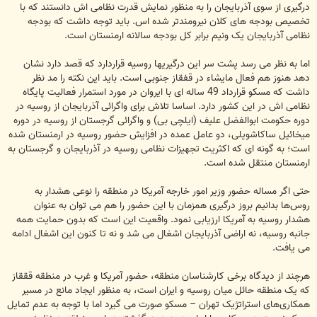
درگیری از سوی آذربایجان را به منظور نمایش قدرت نظامی اش دانستند که با
تخصیص بودجه های کلان نیرومندتر شده اس. باید توجه داشت که بودجه
نظامی آذربایجان یک ونیم برابر کل بودجه سالانه ارمنستان است.
اما به نظر می رسد پشت سر این درگیریها روسیه قراردارد که قصد دارد نشان
دهد هنوز هم فعال مایشاء در قفقاز جنوبی است. باید این نکته را مد نظر
داشت که مسکو قرارداد 49 ساله ای با ایروان در مورد استمرار فعالیت پایگاه
نظامی اش در این کشور دارد. اساسا تلاش برای واگرائی آذربایجان از روسیه در
دوره حکومت ابوالفضل علیف (ایلچی بی) و واگرائی گرجستان از روسیه در دوره
میخائیل ساکاشویلی، دو عامل عمده در افزایش حضور روسیه در ارمنستان شده
است؛ به گونه ای که اکثریت تجهیزات نظامی روسیه در آذربایجان و گرجستان به
ارمنستان منتقل شده است.
حتی اگر مساله حضور وزیر امور خارجه آمریکا در منطقه را نوعی هشدار به
روس‌ها بدانیم بروز درگیری همزمان با این حضور را هم می توان به عنوان
هشدار روسیه به آمریکا ارزیابی نمود. واقعیت این است که بدون حمایت همه
جانبه روسیه، نه اراضی آذربایجان اشغال می شد و نه تا کنون این اشغال ادامه
می یافت.
هرچند از دیدگاه برخی کارشناسان منطقه، حضور آمریکا و غرب در منطقه قققاز
که یک منطقه حائل میان روسیه و ایران است، به منظور ایجاد مانع در مسیر
همکاری‌های استراتژیک تهران – مسکو صورت می گیرد اما با توجه به عدم تمایل