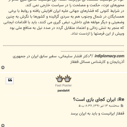
محورهای عزت، حکمت و مصلحت را در سیاست خارجی نمی کند.
در شرایط کنونی که فشارهای جهانی علیه ایران افزایش یافته و روابط با برخی
همسایگان در شمال وجنوب هم به سردی گرائیده و کشورها با نگرش به چنین
وضعیتی و دیگر مولفه های داخلی، نبض گیری می کنند، باید با اقدامات ایجابی
که منجر به تنش زدائی و اعتماد متقابل گردد در صدد نیل به منافع ملی بود
وبیش از این فرصتها را ازدست نداد.
...........................................................................................................
........................................................
irdiplomacy.com
/*دکتر افشار سلیمانی، سفیر سابق ایران در جمهوری
آذربایجان و کارشناس مسائل قفقاز
ب
ا
ل
ا
Fast Poster
panda64
Re: ایران کجای بازی است؟
پ
سه‌شنبه ۱۳ تیر ۱۳۹۱, ۸:۳۶ ب.ظ
س
ت
قفقاز ایرانیست و باید به ایران برسد
ب