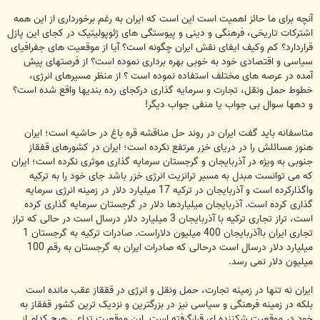
آنچه برای ما حائز اهمیت است این است که ایران به رغم برخورداری از این همه
اشترکات تاریخی، فرهنگی و دینی و پیوستگی های ژئوپولیتیک در کجای این پازل
قراردارد؟ کم وکیف ایفای نقش ایران چگونه است؟ آیا از موقعیت های جفرافیای
سیاسی و اقتصادی خود به خوبی بهره برداری نموده است؟ از فرصتهای پیش
آمده در عرصه های مختلف استفاده نموده است ؟ از منظر مسیرهای انرژی،
خطوط حمل ونقل، تجارت و سرمایه گذاری درکجای رده بندیها واقع شده است؟
و دهها سوال بی جواب یا منفی جواب دیگر!
متاسفانه باید گفت ایران در روند حل مناقشه قره باغ در حاشیه است؛ ایران
هنوز مسائلش را در دریای خزر مرتفع نکرده است؛ ایران در کشورهای قفقاز
جنوبی به ویژه در آذربایجان و گرجستان سرمایه گذاری موثری نکرده است؛ ایران
که می توانست مبدل به مسیر ترانزیت انرژی خزر باشد جای خود را به ترکیه
واگذارکرده است و آذربایجان در ترکیه 17 میلیارد دلار در زمینه انرژی سرمایه
گذاری کرده است. آذربایجان میلیاردها دلار در گرجستان سرمایه گذاری کرده
است، تراز تجاری ترکیه با آذربایجان 3 میلیارد دلار درسال است در حالی که تراز
تجاری ایران باآذربایجان 400 میلیون دلاراست. صادرات ترکیه به گرجستان 1
میلیارد دلار درسال است درحالی که صادرات ایران به گرجستان به رقم 100
میلیون دلار نمی رسد.
ایران نه تنها در زمینه تجارت، حمل ونقل و انرژی در قققاز عقب مانده است
بلکه در زمینه فرهنگی و سیاسی نیز در بزرگترین و نزدیک ترین کشور قفقاز به
خود در موقعیت شکننده ای قرارگرفته است. این موقعیت تداعی هیچ کدام از