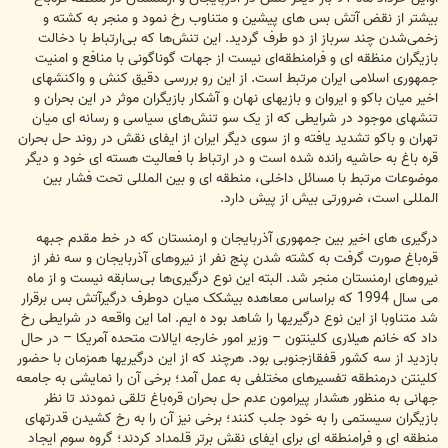
بیشتر از نقض آتش بس های پیشین و متناوب رخ نمود و منجر به کشته و
زخمی‌شدن چند سرباز از دو طرف گردید. این تنش‌ها که بی‌ارتباط با دخالت
بازیگران منظقه ای و فرامنطقه‌ای نیست از جهات گوناگونی با منافع و امنیت
جمهوری اسلامی ایران مرتبط است. از این رو بررسی دقیق کنش و واکنشهای
اخیر میان باکو و ایروان و بازیهای نهان و آشکار بازیگران موثر در این بحران و
تنشهای موجود در شرایطی که از یک سو تنش‌های سیاسی و رسانه ای میان
تهران و باکو تشدید یافته و از سوی دیگر ایران از ایفای نقش در روند حل بحران
قره باغ به حاشیه رانده شده است و در ارتباط با فعالیت هسته ای خود و دیگر
موضوعات مرتبط با مسائل داخلی، منطقه ای و بین المللی تحت فشار بین
المللی است، ضرورتی بیش از پیش دارد.
درگیری های اخیر بین جمهوری آذربایجان و ارمنستان که در خط مقدم جبهه
قره‌باغ صورت گرفت به کشته شدن پنج نفر از نیروهای آذربایجان و سه نفر از
نیروهای ارمنستان منجر شد. البته این نوع درگیری‌ها بی‌سابقه نیست و از ماه
می سال 1994 که براساس معاهده بیشکک میان دوطرف درگیرآتش بس برقرار
شد متناوبا از این نوع درگیریها را شاهد بود ه ایم. اما این واقعه در شرایطی رخ
داد که خانم هیلاری کلینتون – وزیر امور خارجه ایالات متحده آمریکا – در حال
بازدید از سه کشور قفقازجنوبی بود. هرچند که از این درگیریها همزمان با حضور
کلینتن درمنطقه تفسیرهای مختلفی به عمل آمد؛ برخی آن را نمایشی به جامعه
جهانی به منظور هشدار پیرامون عدم حل بحران قره‌باغ تلقی نمودند تا نظر
بازیگران سیستمی را به خود جلب کنند؛ برخی نیز آن را به رخ کشیدن قدرتهای
منطقه ای و فرامنطقه ای برای ایفای نقش برتر قلمداد کردند؛ گروه سوم ایجاد