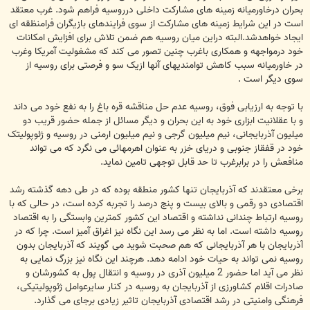
بحران درخاورمیانه زمینه های مشارکت داخلی درروسیه فراهم شود. غرب معتقد
است در این شرایط زمینه های مشارکت از سوی فرایندهای بازیگران فرامنظقه ای
ایجاد خواهدشد.البته دراین میان روسیه هم ضمن تلاش برای افزایش امکانات
خود درمواجهه و همکاری باغرب چنین تصور می کند که مشغولیت آمریکا وغرب
در خاورمیانه سبب کاهش توامندیهای آنها ازیک سو و فرصتی برای روسیه از
سوی دیگر است .
با توجه به ارزیابی فوق، روسیه عدم حل مناقشه قره باغ را به نفع خود می داند
و با عقلانیت ابزاری خود به این بحران و دیگر مسائل از جمله حضور قریب دو
میلیون آذربایجانی، نیم میلیون گرجی و نیم میلیون ارمنی در روسیه و ژئوپولیتک
خود در قفقاز جنوبی و دریای خزر به عنوان اهرمهائی می نگرد که می تواند
منافعش را در برابرغرب تا حد قابل توجهی تامین نماید.
برخی معتقدند که آذربایجان تنها کشور منطقه بوده که در طی دهه گذشته رشد
اقتصادی دو رقمی و بالای بیست و پنج درصد را تجربه کرده است، در حالی که با
روسیه ارتباط چندانی نداشته و اقتصاد این کشور کمترین وابستگی را به اقتصاد
روسیه داشته است. اما به نظر می رسد این نگاه نیز اغراق آمیز است. چرا که در
آذربایجان با هر آذربایجانی که هم صحبت شوید می گویند که آذربایجان بدون
روسیه نمی تواند به حیات خود ادامه دهد. هرچند این نگاه نیز بزرگ نمایی به
نظر می آید اما حضور 2 میلیون آذری در روسیه و انتقال پول به کشورشان و
صادرات اقلام کشاورزی از آذربایجان به روسیه در کنار سایرعوامل ژئوپولیتیکی،
فرهنگی وامنیتی در رشد اقتصادی آذربایجان تاثیر زیادی برجای می گذارد.