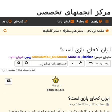
مرکز انجمنهای تخصصی
راهنما
Rules
تماس با ما
ثبت نام
ورود
ج
صفحه اول تالار
بخش‌‌هاي متفرقه
ساير گفتگوها
س
ت
ایران کجای بازی است؟
ج
و
مدیران انجمن:
Shahbaz
,
MASTER
,
MOHAMMAD_ASEMOONI
,
رونین
,
شوراي نظارت
جستجو
جستجوی پیش
ارسال پست
تعداد پست ها:2 • صفحه
1
از
1
Major I
FARSHAD.ADL
ایران کجای بازی است؟
پ
سه‌شنبه ۱۳ تیر ۱۳۹۱, ۳:۱۵ ب.ظ
س
ت
اوایل خرداد ماه 91 بار دیگر تنش در آذربایجان و ارمنستان در منطقه قره‌باغ