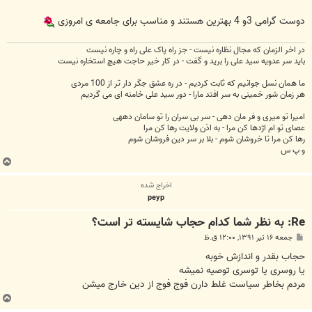
دوست گرامی 3و 4 بهترین هستند و مناسب برای جامعه ی امروزی
در اخر الزمان که مجال نظاره نیست - جز راه پاک علی راه و چاره نیست
باید سر عدویه سید علی را برید و گفت - در کار خیر حاجت هیچ استخاره نیست
ما همان نسل جوانیم که ثابت کردیم - در ره عشق جگر دار تر از 100 مردی
هر زمان شور خمینی به سر افتد مارا - دور سید علی خامنه ای می گردیم
امیرا تو میری و فر مان دهی - سر بی سران را تو سامان دههی
عصای تو ام اژدها کن مرا - به اذن ولایت رها کن مرا
رها کن مرا تا خروشان شوم - بلا بر سر دین فروشان شوم
و پ س
ب
ا
اخراج شده
ل
peyp
ا
Re: به نظر شما کدام حجاب شایسته تر است؟
پ
جمعه ۱۶ تیر ۱۳۹۱, ۱۲:۰۰ ق.ظ
س
ت
حجاب بقدر و اندازش خوبه
یا روسری یا توسری توصیه نمیشه
مردم بخاطر سیاست غلط دارن فوج فوج از دین خارج میشن
ب
ا