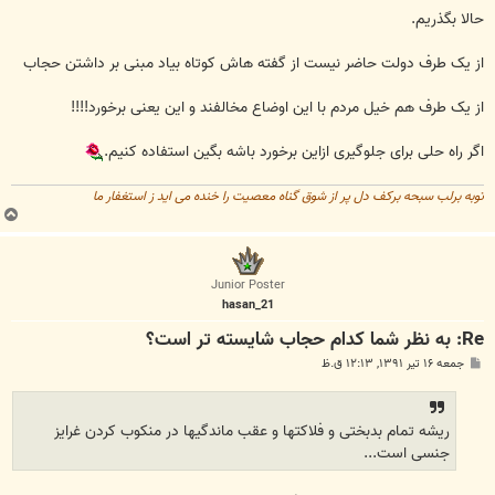
حالا بگذریم.
از یک طرف دولت حاضر نیست از گفته هاش کوتاه بیاد مبنی بر داشتن حجاب
از یک طرف هم خیل مردم با این اوضاع مخالفند و این یعنی برخورد!!!!
اگر راه حلی برای جلوگیری ازاین برخورد باشه بگین استفاده کنیم.
توبه برلب سبحه برکف دل پر از شوق گناه معصیت را خنده می اید ز استغفار ما
ب
ا
ل
ا
Junior Poster
hasan_21
Re: به نظر شما کدام حجاب شایسته تر است؟
پ
جمعه ۱۶ تیر ۱۳۹۱, ۱۲:۱۳ ق.ظ
س
ت
ریشه تمام بدبختی و فلاکتها و عقب ماندگیها در منکوب کردن غرایز
جنسی است...