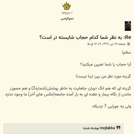
ل
ا
Major I
دموکراسی
Re: به نظر شما کدام حجاب شایسته تر است؟
پ
جمعه ۱۶ تیر ۱۳۹۱, ۱۲:۰۹ ق.ظ
س
ت
سلام!
آیا حجاب را شما تعیین میکنید؟
گزینه مورد نظر من بین اینا نیست!
گزینه ای که هم انگ دوران جاهلیت به خاطر پوشش(شماره2) و هم مصون
ماندن از نگاه بیمار و عقده ای به بار آمده جامعه(عکس های آخر) ما وجود نداره.
ولی یه جورایی 7 نزدیکه.
mojtabba نوشته شده: