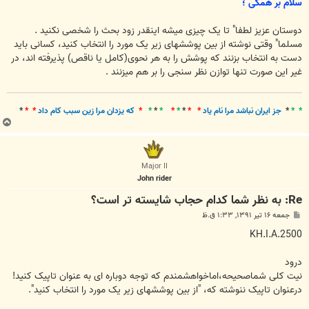
ت
سلام بر همگی ؛
دوستان عزیز لطفا" تا یک چیزی میشه اینقدر زود بحث را شخصی نکنید .
مسلما" وقتی نوشته از بین پوششهای زیر یک مورد را انتخاب کنید، کسانی باید
دست به انتخاب بزنند که پوشش را به هر نحوی(کامل یا ناقص) پذیرفته اند، در
غیر این صورت تنها توازن نظر سنجی را بر هم میزنند .
* *
*
جز ايران نباشد مرا نام ياد
* *
*
*
*
*
*
*
*
که يزدان مرا زين سبب کام داد
* *
*
ب
ا
ل
ا
Major II
John rider
Re: به نظر شما کدام حجاب شایسته تر است؟
پ
جمعه ۱۶ تیر ۱۳۹۱, ۱:۳۳ ق.ظ
س
ت
KH.I.A.2500
درود
نیت کلی شماصحیحه،اماخواهشمندم که توجه دوباره ای به عنوان تاپیک کنید!
درعنوان تاپیک ننوشته که، "از بین پوششهای زیر یک مورد را انتخاب کنید".