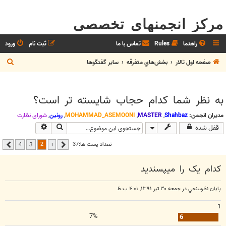
مرکز انجمنهای تخصصی
راهنما
Rules
تماس با ما
ثبت نام
ورود
ج
صفحه اول تالار
بخش‌‌هاي متفرقه
ساير گفتگوها
س
ت
به نظر شما کدام حجاب شایسته تر است؟
ج
و
مدیران انجمن:
Shahbaz
,
MASTER
,
MOHAMMAD_ASEMOONI
,
رونین
,
شوراي نظارت
جستجو
جستجوی پیشرفت
قفل شده
2
تعداد پست ها:37
4
3
1
قبلی
بعدی
کدام یک را میپسندید
پايان نظرسنجي در جمعه ۳۰ تیر ۱۳۹۱, ۴:۰۱ ب.ظ
1
7%
6