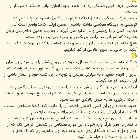
مجتبی حرف خیلی قشنگی رو زد ، همه اینها بانوان ایرانی هستند و سرشار از
نجابت.
بنده و هرکس دیگری نباید (با تاکید عرض می کنم) به خود اجازه دهیم که
توهینی به دیدگاه هرکسی داشته باشیم ، ضمن اینکه کاملا واضح است که
نجابت کسی را با پوشش و ... اندازه نمی گیرند ، چه بسا همین ظاهربینی برخی
ها بوده که ضرباتی به مراتب مهلک رو بر وجود دین و ... زده است.
هیچ کدام از ما نه توانایی آن را داریم و نه اجازه اش را که در مورد افراد قضاوت
کنیم در حالی که هیچ اطلاعی از آنها نداریم.
در کتاب آسمانی ما ، خداوند متعال حدود دینی و پوشش را برای مرد و زن بیان
کرده و طریقت حق رو به ما نشان داده ، اما هیچ گاه به زور و جبر نخواسته که
کاری را انجام دهیم ، به عبارتی هرکس با توجه به برداشت خود و اعمال ناشی از
آن ، نتیجه خواهد گرفت.
اینکه بخواهیم با زور کار را پیش ببریم یا با بحث های بدون منطق بگوییم نه
صحبت من درست است و شما نمی فهمید ، نه تنها موضوع درست نخواهد شد
، بلکه درگیری ها به میزان بالاتری خواهد رسید.
حدود حجاب برای آن کسی که می خواهد آن را رعایت کند کاملا مشخص است ،
اگر بنا به اجرای آن باشد نه از اینطرف بام بیافتیم و نه آنطرف بام.
مسائل اعتقادی ، چیزی نیست که به مانند آمپول به بدن شخص تزریق شود یا
با فشار به مغز طرف وارد شود ، این موارد هنگامی در شخص اثر می کند که از
جان و دل باشد نه صرفا از روی اجبار و به تبع اون ظاهرسازی که تا اتفاق یا
بهانه ای به دست آمد فراموش شود!