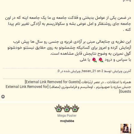
در ضمن یکی از عوامل بدبختی و فلاکت جامعه ی ما یک جامعه اینه که در اون
جامعه جای روشنفکر و امل عوض بشه و سکولاریسم به آزادگی تغییر نام پیدا
کنه .
این نطریه ی جنابعالی مبنی بر آزادی غریزه ی جنسی رو سال ها پیش غرب
آزمایش کرده و امروز برای کسانیکه چشمشونو به روی حقایق نبستنو خودشونو
گول نمیزنن به وضوح نتایجش قابل مشاهده است.
با سپاس و درود
یا علی
آخرین ويرايش توسط 2 on
hasan_21
, ويرايش شده در 0.
همراه با اعتقادات ، در عصر ارتباطات
[External Link Removed for Guests]
جنبش مبارزه با صهیونیزم ، اومانیسم و فراماسونری (مصاف)
[External Link Removed for
Guests]
ب
ا
ل
ا
Mega Poster
mojtabba