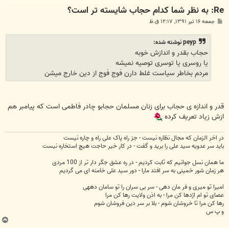
Re: به نظر شما کدام حجاب شایسته تر است؟
پ
جمعه ۱۶ تیر ۱۳۹۱, ۱۲:۱۷ ق.ظ
س
ت
peyp نوشته شده:
حجاب بقدر و اندازش خوبه
یا روسری یا توسری توصیه نمیشه
مردم بخاطر سیاست غلط دارن فوج فوج از دین خارج میشن
قدر و اندازه ی حجاب برای زنان مسلمان حجابو چادر فاطمی است که پیامبر هم
ازش زیاد تعریف کرده
در اخر الزمان که مجال نظاره نیست - جز راه پاک علی راه و چاره نیست
باید سر عدویه سید علی را برید و گفت - در کار خیر حاجت هیچ استخاره نیست
ما همان نسل جوانیم که ثابت کردیم - در ره عشق جگر دار تر از 100 مردی
هر زمان شور خمینی به سر افتد مارا - دور سید علی خامنه ای می گردیم
امیرا تو میری و فر مان دهی - سر بی سران را تو سامان دههی
عصای تو ام اژدها کن مرا - به اذن ولایت رها کن مرا
رها کن مرا تا خروشان شوم - بلا بر سر دین فروشان شوم
و پ س
ب