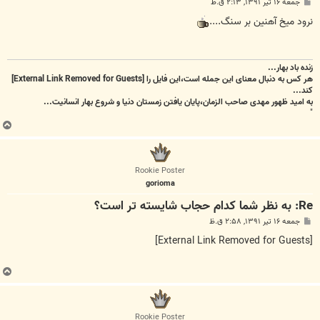
پ
جمعه ۱۶ تیر ۱۳۹۱, ۲:۱۳ ق.ظ
س
ت
نرود میخ آهنین بر سنگ....
زنده باد بهار...
هر کس به دنبال معنای این جمله است،این فایل را
[External Link Removed for Guests]
کند...
به امید ظهور مهدی صاحب الزمان،پایان یافتن زمستان دنیا و شروع بهار انسانیت...
"
ب
ا
ل
ا
Rookie Poster
gorioma
Re: به نظر شما کدام حجاب شایسته تر است؟
پ
جمعه ۱۶ تیر ۱۳۹۱, ۲:۵۸ ق.ظ
س
ت
[External Link Removed for Guests]
ب
ا
ل
ا
Rookie Poster