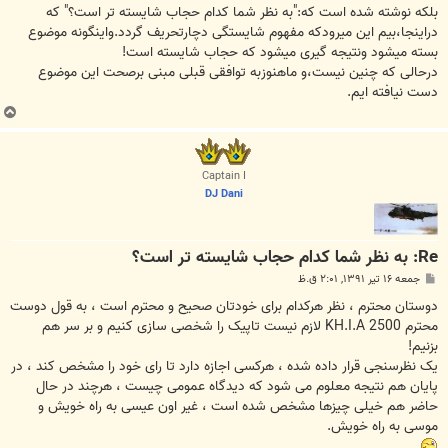
بلکه نوشته شده است که:"به نظر شما کدام حجاب شایسته تر است؟" که
دراینجا،بیم این میرودکه مفهوم شایستگی دچارتحریف گردد.واینگونه موضوع
بسته میشود ونتیجه گیری میشود که حجاب شایسته است!
درحالی که چنین نیست،و ماهنوزبه توافقی قبلی مبنی برصحت این موضوع
دست نیافته ایم.
ب
ا
ل
ا
Captain I
DJ Dani
Re: به نظر شما کدام حجاب شایسته تر است؟
پ
جمعه ۱۶ تیر ۱۳۹۱, ۲:۰۱ ق.ظ
س
ت
دوستان محترم ، نظر هرکدام برای خودتان صحیح و محترم است ، به قول دوست
محترم KH.I.A 2500 لازم نیست تاپیک را شخصی سازی کنیم و بر سر هم
بزنیم!
یک نظرسنجی قرار داده شده ، هرکسی اجازه دارد تا رای خود را مشخص کند ، در
پایان هم نتیجه معلوم می شود که دیدگاه عمومی چیست ، هرچند در حال
حاضر هم خیلی چیزها مشخص شده است ، غیر اون عیسی به راه خویش و
موسی به راه خویش.