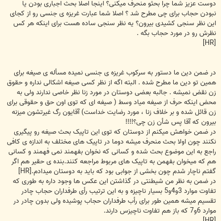
دوست عزیز شما چرا بحثو منحرف میکنی؟ اینجا اصلا بحث اجباری بودن یا
نبودن حجاب برای چی مطرح شد ؟ اصلا شما عبارت غریزه ی جنسی رو از کجای
این نظر سنجی کشیدی بیرون؟ یه نظر سنجی ساده هست برای اینکه هر کس
نظرش رو در مورد حجاب بگه .
[HR]
در ضمن دین ما دستور به سرکوب غریزه ی جنسی نمیده مسأله ی صیغه برای
همین تو دین ما مطرح شده . البته اگه از نظر کسی صیغه اشکالی نداره و حقوق
زن نقض نمیشه . جالبه بعضی دوستان در مورد زنا نظر خاصی ندارند ولی به
محض اینکه حرف از صیغه میاد وسط ( صیغه ای که توی اون حق و حقوقی برای
زن قائل شده و بر خلاف زنا ، مورد رضایت خداست) آقایون رگ غیرتشون میزنه
بیرون که آقا پس شأن زن چی؟!!!!
در ضمن خواهش میکنم از دوستان که توی این تاپیک بحث صیغه رو پیگیری
نکنند چون اولا بحث منحرف میشه دوما در تاپیک های مختلف به اندازه ی کافی
راجع به این موضوع بحث شده و کسانی که نخوان بفهمند نمی فهمند و کسانی
هم که میخوان بفهمن به تاپیک های مربوط مراجعه کنند.بنده ی حقیر هم اگر
گفتم ناچار شدم چون بخشی از جوابی بود که باید به دوستان میدادم.[HR]
در ضمن به نظر من شیطنتی در گذاشتن این عکس ها وجود داره به طوری که
تفاوت موارد 3و4و5 بسیار ناچیزه و به این ترتیب رأی طرفداران حجاب چادر
تقسیم میشه همین طور برای رأب طرفداران حجاب پوشیده ولی بدون چادر در
موارد 6و7 که باز هم تفاوت ناچیزس دارند.
[HR]