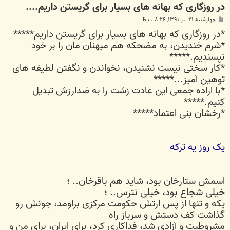
در روزگاری که بهانه های بسیار برای گریستن داریم....
پ
چهارشنبه ۲۱ تیر ۱۳۹۱, ۸:۲۶ ب.ظ
س
*در روزگاری که بهانه های بسیار برای گریستن داریم*****
ت
*شرم خندیدن، به مضحکه هم میهنان مان را بر خود
نپسندیم.*****
*کار سختی نیست نشنیدن، نخواندن و نگفتن لطیفه های
توهین آمیز...*****
*با اراده جمعی این عادت زشت را به ضدارزش تبدیل
کنیم.*****
*رخشان بنی اعتماد*****
یک روز یه ترکه
اسمش ستارخان بود، شاید هم باقرخان.. ؛
خیلی شجاع بود، خیلی نترس.. ؛
یکه و تنها از پس ارتش حکومت مرکزی براومد، جونش رو
گذاشت کف دستش و سرباز راه
مشروطیت و آزادی شد، فداکاری کرد، برای ایران، برای من و