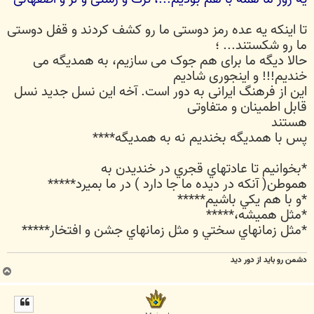
تا اینکه یه عده رمز دوستی ما رو کشف کردند و قفل دوستی
ما رو شکستند... ؛
حالا دیگه ما برای هم جوک می سازیم، به همدیگه می
خندیم!!! و اینجوری شادیم
این از فرهنگ ایرانی به دور است. آخه این نسل جدید نسل
قابل اطمینان و متفاوتی
هستند
پس با همدیگه بخندیم نه به همدیگه****
*بخوانيم تا عادتهاي قجري در خنديدن به
هموطن( آنكه در ديده ما جا دارد ) در ما بميرد*****
*و با هم يكي باشيم*****
*مثل هميشه،*****
*مثل زمانهاي سختي و مثل زمانهاي جشن و افتخار*****
دشمن رو باید از دور دید
ب
ا
ل
ا