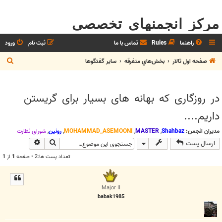
مرکز انجمنهای تخصصی
راهنما
Rules
تماس با ما
ثبت نام
ورود
ج
صفحه اول تالار
بخش‌‌هاي متفرقه
ساير گفتگوها
س
ت
در روزگاری که بهانه های بسیار برای گریستن
ج
داریم....
و
مدیران انجمن:
Shahbaz
,
MASTER
,
MOHAMMAD_ASEMOONI
,
رونین
,
شوراي نظارت
جستجو
جستجوی پیش
ارسال پست
تعداد پست ها:2 • صفحه
1
از
1
Major II
babak1985