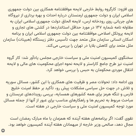
وی افزود: کارگروه روابط خارجی لایحه موافقتنامه همکاری بین دولت جمهوری
اسلامی ایران و دولت جمهوری ارمنستان درباره احداث و بهره برداری از نیروگاه
های جریانی روی رودخانه ارس، لایحه الحاق دولت جمهوری اسلامی ایران به
مقاوله نامه شماره ۱۴۷ در مورد حداقل استانداردها در کشتی های تجاری و
لایحه پروتکل اصلاحی موافقتنامه بین دولت جمهوری اسلامی ایران و برنامه
اسکان انسانی سازمان ملل متحد جهت تأسیس دفتر زیستگاه (هبپنات) سازمان
ملل متحد برای کاهش بلایا در تهران را بررسی می‌کند.
سخنگوی کمیسیون امنیت ملی و سیاست خارجی مجلس یادآور شد: کار گروه
امنیت نیز طرح جامع کاراستر و لایحه نحوه اجرای محکومیت های مالی و لایحه
انتقال موردی محکومان به حبس را بررسی خواهد کرد.
وی ادامه داد: تحولات مصر و ظرفیت های همکاری با این کشور، مسائل سوریه
و تلاش در جهت حل سیاسی مشکلات پیش رو، تأکید بر حفظ امینت خلیج
فارس و تنگه هرمز برای همه کشورهای همسایه، بررسی رویدادهای عربستان و
مباحث مربوط به تحریم ها و راهکارهای مناسب برای عبور از آنها از جمله مسائل
مورد توجه کمیسیون امنیت ملی و سیاست خارجی در هفته است.
نقوی گفت: اگر برنامه‌های هفته آینده که همزمان با ماه مبارک رمضان است
مجال دهد، صالحی وزیر خارجه از میهمانان هفته آینده کمیسیون خواهد بود.
ب