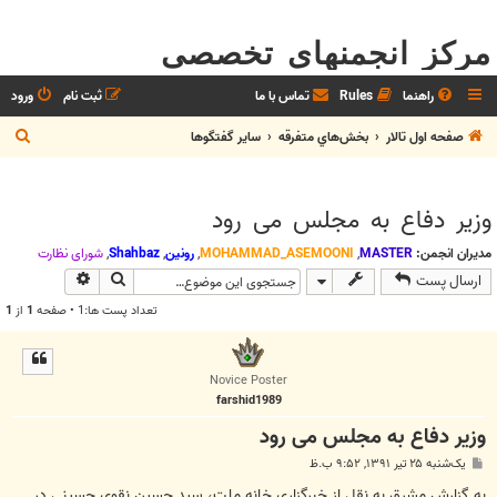
مرکز انجمنهای تخصصی
راهنما
Rules
تماس با ما
ثبت نام
ورود
ج
صفحه اول تالار
بخش‌‌هاي متفرقه
ساير گفتگوها
س
ت
وزیر دفاع به مجلس می رود
ج
و
مدیران انجمن:
MASTER
,
MOHAMMAD_ASEMOONI
,
رونین
,
Shahbaz
,
شوراي نظارت
جستجو
جستجوی پیش
ارسال پست
تعداد پست ها:1 • صفحه
1
از
1
Novice Poster
farshid1989
وزیر دفاع به مجلس می رود
پ
یک‌شنبه ۲۵ تیر ۱۳۹۱, ۹:۵۲ ب.ظ
س
ت
به گزارش مشرق به نقل از خبرگزاری خانه ملت، سید حسین نقوی حسینی در