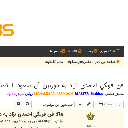
لینک سریع
راهنما
Rules
تماس با ما
صفحه اول تالار
بخش‌‌هاي متفرقه
ساير گفتگوها
فن فرنگي احمدي نژاد به دوربين آل سعود + تصاو
مدیران انجمن:
Shahbaz
,
MASTER
,
MOHAMMAD_ASEMOONI
,
رونین
,
شوراي نظارت
جستجو
جستجوی پی
ارسال پست
Re: فن فرنگي احمدي نژاد به دوربين آل سعود + تصاوير عربستان
پ
توسط
saeedjiji
»
چهارشنبه ۱ شهریور ۱۳۹۱, ۱:۵۴ ق.ظ
س
Major I