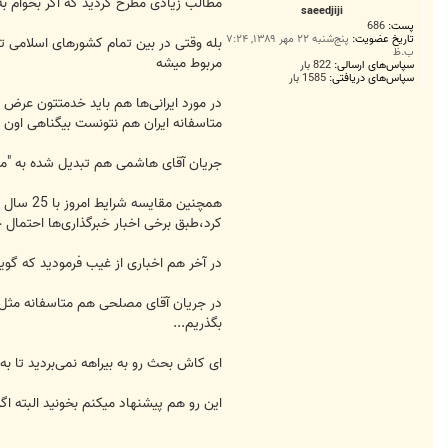
ت
مطالب زیادی مطرح کردید که اگر بخوام به تک تک اونه
saeedjiji
پست:
686
تاریخ عضویت:
پنج‌شنبه ۲۲ مهر ۱۳۸۹, ۷:۲۴
بله وقتی در بین تمام کشور‌های اسلامی ت
ب.ظ
مربوط میشه
سپاس‌های ارسالی:
822 بار
سپاس‌های دریافتی:
1585 بار
در مورد ایرانی‌ها هم باید خدمتتون عرض 
متاسفانه ایران هم نتونست بیگناهی اون ع
جریان آقای هاشمی هم تبدیل شده به "مث
همچنین 
کرد،طبق برخی اخبار خبرگذاری‌ها احتمال
در آخر هم اخباری از غیب فرمودید که گوی
در جریان آقای مصلحی هم متاسفانه مثل ه
بگذریم...
ای کاش بحث رو به بیراهه نمی‌بردید تا به 
این رو هم پیشنهاد میکنم بخونید البته اگ