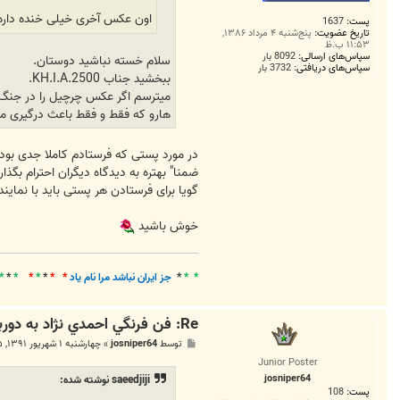
اون عکس آخری خیلی خنده داره،
پست:
1637
تاریخ عضویت:
پنج‌شنبه ۴ مرداد ۱۳۸۶,
۱۱:۵۳ ب.ظ
سپاس‌های ارسالی:
8092 بار
سلام خسته نباشید دوستان.
سپاس‌های دریافتی:
3732 بار
ببخشید جناب KH.I.A.2500.
میترسم اگر عکس چرچیل را در جنگ ج
هارو که فقط و فقط باعث درگیری میشه
در مورد پستی که فرستادم کاملا جدی بودم
ضمنا" بهتره به دیدگاه دیگران احترام بگذا
گویا برای فرستادن هر پستی باید با نمایندگان تام ال
خوش باشید
* *
*
جز ايران نباشد مرا نام ياد
* *
*
*
*
*
*
*
Re: فن فرنگي احمدي نژاد به دوربين آل سعود + تصاوير عربستان
پ
توسط
josniper64
»
چهارشنبه ۱ شهریور ۱۳۹۱, ۱۱:۵۵ ق.ظ
س
Junior Poster
ت
josniper64
saeedjiji نوشته شده:
پست:
108