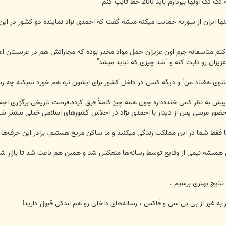
ا بپردازم باید 200 خط تایپ کنم
نها ایران از سوریه حمایت میکنه میشه گفت که احمدی نژاد نماینده دو کشور در ای
کنم متاسفانه جرم اون عزیزان حمل مواد مخدر بوده که مجازاتش هم در عربستان اعدا
زیزان رو ثابت کنه و "شد چیزی که نباید میشد"
نوی هفتاد من" و دیگه کسی در داخل کشور برای ایشون تره هم خورد نمیکنه چه رس
مقایسه شرایط امروز با 25 سال پیش به نظر کمی خنده‌داره چون همه چیز کاملاً فرق کرده.فرصت تاری
 حضور مرسی پس از دیدار با احمدی نژاد در اجلاس کشور‌های اسلامی خیلی بیشتر شد
ا فقط شما در این مملکت زندگی میکنید و ما ساکن مریخ هستیم، برادر این حرف‌ها 
میشه نیمی از وقایع توسط رسانه‌ها منعکس شد و همین هم باعث شد تا بازار شای
نتایج بهتری برسیم ،
ر به غیر از بی بی سی و فاکس ، رسانه‌های داخلی رو هم اندکی قبول دارید!