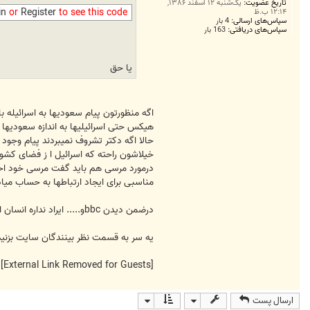
تاریخ عضویت:
یک‌شنبه ۱۲ اسفند ۱۳۸۶,
in
or
Register
to see this code
۱۲:۱۴ ب.ظ
سپاس‌های ارسالی:
4 بار
سپاس‌های دریافتی:
163 بار
یا حق
اگه منظورتون پیام سعودیها به اسرائیله 
هیکس حتی اسرائیلیها به اندازه سعودیها 
حالا اگه دکتر تشروف نمیبردند پیام وجو
خیلاشون راحته که اسرائیل ا ز فضای کشو
درمورد مرسی هم باید گفت مرسی خود احتیا
مناسبی برای ایجاد ارتباطها به حساب م
درضمن دیدن bbcو..... ایراد نداره انسان اگه خودش عاقل باشه خبر واقعی ودروغ را خوب می فهمه چون تلوزیونمون اخبار را به نفع خود میگه و به اندازه کافی راستگونیست
یه سر به قسمت نظر بینندگان سایت بزنی
[External Link Removed for Guests]
ارسال پست