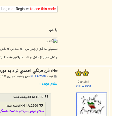
e
Login
or
Register
to see this code
یا حق
نمیدونی که قبل از رفتن من , چه مردایی که رفتن
چشای خیلیا از عشق تر شد , دلهاشون به خدا نزد
Re: فن فرنگي احمدي نژاد به دوربين آل صعود + تصاوير عربستان
پ
توسط
KH.I.A.2500
»
چهارشنبه ۱ شهریور ۱۳۹۱, ۴:۳۱ ق.ظ
س
Captain I
ت
سلام مجدد ؛
KH.I.A.2500
SEAFARER نوشته شده:
KH.I.A.2500 نوشته شده:
سلام عرض میکنم خدمت همگی 