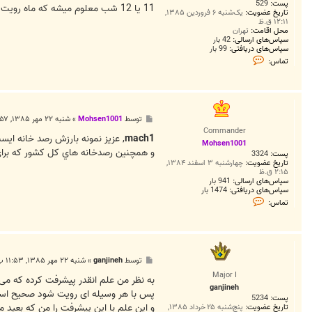
پست:
529
11 یا 12 شب معلوم میشه که ماه رویت شده
تاریخ عضویت:
یک‌شنبه ۶ فروردین ۱۳۸۵,
۱۲:۱۱ ق.ظ
محل اقامت:
تهران
سپاس‌های ارسالی:
42 بار
سپاس‌های دریافتی:
99 بار
ت
تماس:
م
ا
س
m
a
c
پ
توسط
Mohsen1001
»
شنبه ۲۲ مهر ۱۳۸۵, ۱۰:۵۷ ب.ظ
h
س
1
Commander
ت
mach1
, عزيز نمونه بارزش رصد خانه ايس
Mohsen1001
و همچنين رصدخانه هاي کل کشور که براي
پست:
3324
تاریخ عضویت:
چهارشنبه ۳ اسفند ۱۳۸۴,
۲:۱۵ ق.ظ
سپاس‌های ارسالی:
941 بار
سپاس‌های دریافتی:
1474 بار
ت
تماس:
م
ا
س
M
o
h
پ
توسط
ganjineh
»
شنبه ۲۲ مهر ۱۳۸۵, ۱۱:۵۳ ب.ظ
s
س
e
Major I
ت
به نظر من علم انقدر پیشرفت کرده که می ت
n
ganjineh
1
پس با هر وسیله ای رویت شود صحیح است چ
پست:
5234
0
و این علم با این پیشرفت را من که بعید م
0
تاریخ عضویت:
پنج‌شنبه ۲۵ خرداد ۱۳۸۵,