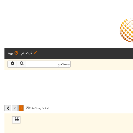
ثبت نام
ورود
جستجو
جستجو
1
تعداد پست ها:20
2
بعدی