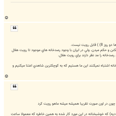
ب
ا
ل
ا
ويت نيست.
يکنن و حکم ميدن. ولي در ايران با وجود رصدخانه هاي موجود تا رويت هلال
صدخانه را مد نظر دارند براي رويت هلال.
خانه اشتباه نميکنند اين ما هستيم که به کوچکترين شاهدي اعتنا ميکنيم و
ب
ا
ل
ا
پ چون در اون صورت تقریبا همیشه میشه ماهو رویت کرد
ادیه) که خوشبختانه در این مورد کار شده به همین خاطره که معمولا ساعت