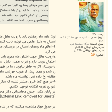
snipercab نوشته شده:
2
2
من هم حرفای رضا رو تایید میکنم. ح
4
حلالا رو دید . شاید بهتر باشه مشک
رسمی در تمام کشور عید اعلام شد. و
رمضانمون هم با شما مستقله . دلیل 
پست:
627
اولا اعلام ماه رمضان باید با رویت هلال ما
تاریخ عضویت:
شنبه ۸ مهر ۱۳۸۵, ۱۰:۵۸
ق.ظ
امسال به دلیل علمی می تونیم ثابت کنبم 
محل اقامت:
ناوگان منطقه دوم
سپاس‌های ارسالی:
398 بار
سپاس‌های دریافتی:
226 بار
می کرد.
ت
تماس:
2-رویت هلال جهت ابتدای ماه قمری بای
م
ا
احتمال رویت دارد و نیز به همین دلیل ا
س
Y
a
رد شده و قطعا پیش از غروب خورشید ماه 
s
مقارنه رخ داده نمی توانسته ماه باشد.
s
e
4-در هیچ کجا خبری منتشر نشده که مرکز 
r
شوایع تفرقه افکنانه توجهی نکنیم.
در پایان عکس جدول محاسباتی دکتر محمد 
[External Link Removed for Guests]
در جدول فوق مشاهده میکنیم که در شامگا