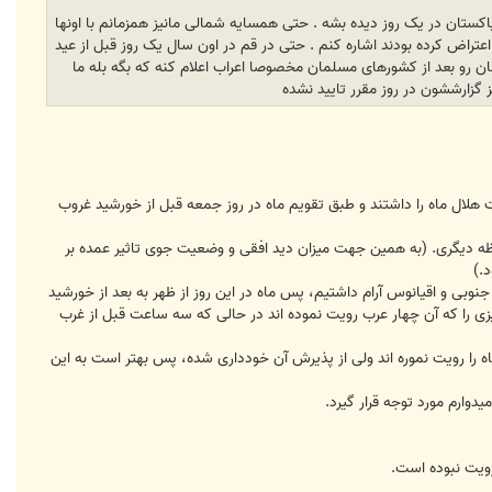
اکستان در یک روز دیده بشه . حتی همسایه شمالی مانیز همزمانم با اونها
عتراض کرده بودند اشاره کنم . حتی در قم در اون سال یک روز قبل از عید
ان رو بعد از کشورهای مسلمان مخصوصا اعراب اعلام کنه که بگه بله ما
 گزارششون در روز مقرر تایید نشده
ر تقویم علمی و ملی این کشور نبود و بر مبنی شهادت 4 نفر بود که ادعای رویت هلال ماه را داشتند و طبق تقویم ماه در روز جمعه قبل از خورشید غروب
ظه دیگری. (به همین جهت میزان دید افقی و وضعیت جوی تاثیر عمده بر
.)
دقیقه وقوع کسوف جزئی حلقوی را در آمریکای جنوبی و اقیانوس آرام داشتیم، پس ماه در این روز از ظهر به بعد از خورشید
زی را که آن چهار عرب رویت نموده اند در حالی که سه ساعت قبل از غرب
اه را رویت نموره اند ولی از پذیرش آن خودداری شده، پس بهتر است به این
وارم مورد توجه قرار گیرد.
رویت نبوده است.