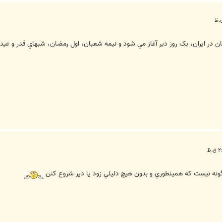
در ايران، يک روز دير آغاز مي شود و نيمه شعبان، اول رمضان، شبهاي قدر و عيد فط
ينگونه نيست که همينطوري و بدون هيچ دليلي زود يا دير شروع کنن