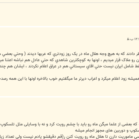
که به هيچ وجه هلال ماه در يک روز زودتري که عربها ديدند ( وحتي بعضي ها دو روز 8) ) قابل ر
نن رو ملاک قرار ميديم ، اونها به کوچکترين شاهدي که حتي عادل هم نباشه اعتنا م
فقط شامل ايران نيست حتي اقاي سيستاني هم در عراق اعلام نکردند ، ايشان هم چند ر
شه زود اعلام ميکرد و اعراب ديرتر ما ميگفتيم خوب بالاخره اونها با اين همه رصد
 که بعضی از علما میگن ماه رو باید با چشم رویت کرد و نه با وسایلی مثل تلسکو
کوپ و دوربین های مجهز انجام میشه
صی ماموریت دارن تا هلال ماه رو رویت کنن ر(قم دقیقشو یادم نیست ولی تعداد زی