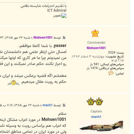
با تقدیم احترامات شایسته نظامی
ICT Admiral
پ
توسط
Mohsen1001
»
شنبه ۲۲ مهر ۱۳۸۵, ۱۲:۴۳ ب.ظ
س
Commander
ت
yasser
, با شما کاملا موافقم.
Mohsen1001
امسال حتي ازنظر علمي هم دانشمندان نظر دادند 
پست:
3324
تاریخ عضویت:
چهارشنبه ۳ اسفند ۱۳۸۴,
من نميدونم چرا ما هر کاري که اونها ميک
۲:۱۵ ق.ظ
رو احراز نکنند حکم صادر نميکنند و اين 
سپاس‌های ارسالی:
941 بار
سپاس‌های دریافتی:
1474 بار
ت
تماس:
مطمئنم اگه قضيه برعکس ميشد و ايران همي
م
ا
حکم به رويت هلال ميدهيم.
س
M
o
h
s
e
پ
توسط
mach1
»
شنبه ۲۲ مهر ۱۳۸۵, ۷:۱۶ ب.ظ
n
س
1
Captain
ت
سلام
0
mach1
0
Mohsen1001
در مورد اعراب مشکل اینه
1
که اعراب هم براساس رویت به وسیله تلس
ولی در مورد ایران در تمامی مناطق اشخا