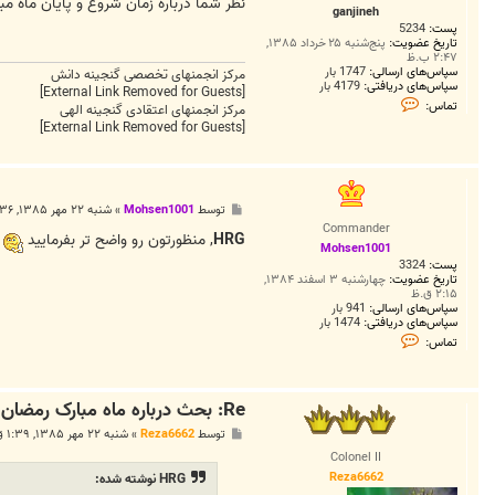
ت
نظر شما درباره زمان شروع و پایان ماه م
ganjineh
پست:
5234
تاریخ عضویت:
پنج‌شنبه ۲۵ خرداد ۱۳۸۵,
۲:۴۷ ب.ظ
سپاس‌های ارسالی:
1747 بار
مرکز انجمنهای تخصصی گنجینه دانش
سپاس‌های دریافتی:
4179 بار
[External Link Removed for Guests]
ت
تماس:
مرکز انجمنهای اعتقادی گنجینه الهی
م
[External Link Removed for Guests]
ا
س
g
a
n
j
پ
توسط
Mohsen1001
»
شنبه ۲۲ مهر ۱۳۸۵, ۱:۳۶ ق.ظ
i
س
Commander
n
ت
HRG
, منظورتون رو واضح تر بفرماييد
e
Mohsen1001
h
پست:
3324
تاریخ عضویت:
چهارشنبه ۳ اسفند ۱۳۸۴,
۲:۱۵ ق.ظ
سپاس‌های ارسالی:
941 بار
سپاس‌های دریافتی:
1474 بار
ت
تماس:
م
ا
س
M
Re: بحث درباره ماه مبارک رمضان
o
h
پ
توسط
Reza6662
»
شنبه ۲۲ مهر ۱۳۸۵, ۱:۳۹ ق.ظ
s
س
e
Colonel II
ت
n
Reza6662
HRG نوشته شده:
1
0