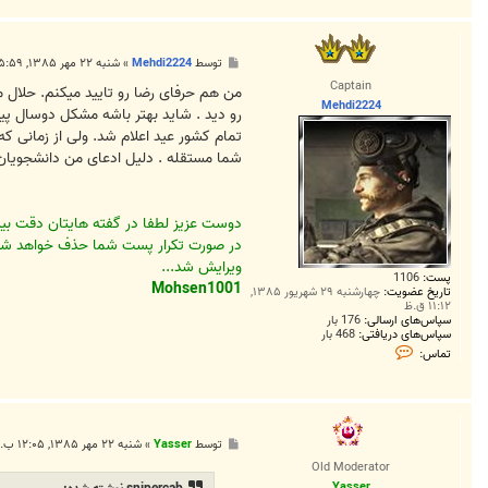
س
M
o
h
پ
توسط
Mehdi2224
»
شنبه ۲۲ مهر ۱۳۸۵, ۵:۵۹ ق.ظ
s
س
e
Captain
ت
من هم حرفای رضا رو تایید میکنم. حلال م
n
Mehdi2224
1
رو دید . شاید بهتر باشه مشکل دوسال پیش
0
تمام کشور عید اعلام شد. ولی از زمانی ک
0
1
شما مستقله . دلیل ادعای من دانشجویان م
دوست عزيز لطفا در گفته هايتان دقت بيشت
در صورت تکرار پست شما حذف خواهد ش
ويرايش شد...
پست:
1106
Mohsen1001
تاریخ عضویت:
چهارشنبه ۲۹ شهریور ۱۳۸۵,
۱۱:۱۲ ق.ظ
سپاس‌های ارسالی:
176 بار
سپاس‌های دریافتی:
468 بار
ت
تماس:
م
ا
س
M
e
h
پ
توسط
Yasser
»
شنبه ۲۲ مهر ۱۳۸۵, ۱۲:۰۵ ب.ظ
d
س
i
Old Moderator
ت
2
Yasser