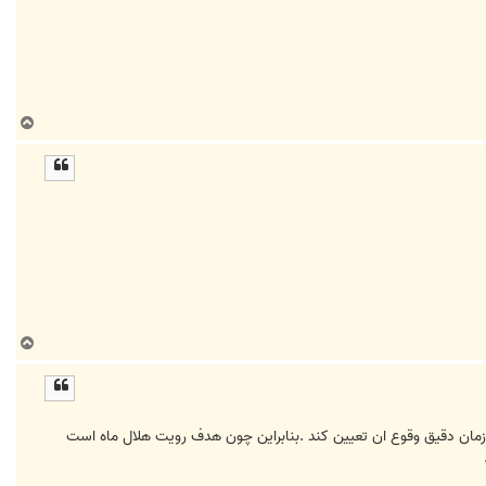
ب
ا
ل
ا
ب
ا
ل
ا
ین زمان دقیق وقوع ان تعیین کند .بنابراین چون هدف رویت هلال ماه است