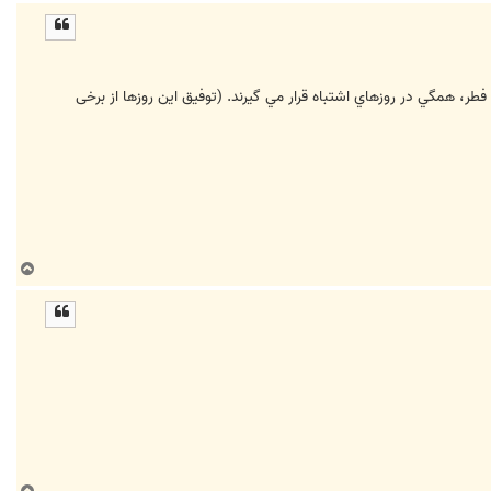
ا
ل
ا
ر، همگي در روزهاي اشتباه قرار مي گيرند. (توفیق این روزها از برخی
ب
ا
ل
ا