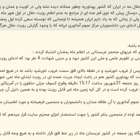
لال مه در ایران که کشور پهناوریه چطور ممکنه دیده نشه ولی در کویت و عمان و پ
ل دوسال پیش که توی قم عده ای از مراجع به عدم اعلام رویت حلال در اول ههر ماه ا
لی از زمانی که به یاد دارم ایران همیشه تا اونجایی که تونسته سعی کرده اول رمض
ادعای من دانشجویان مرکز نجوم آماتوری ایرانه که با وجود گزارش رویت حلال هرگز
ه باشه.
که عربهای متحجر عربستانی در اعلام ماه رمضان اشتباه کردند :
1- اعلام ماه رمضان امسال در عربستان مبنی ب
د پس از غروب خورشید و در نقطه بالای افق سمت غروب خورشید باشد نه در هیچ لح
ست که پهناوری کشور هم در باعث ایجاد مزیت عمده ای در رویت ابتدای ماه نمی شود
3-دوستان اگر به خاطر بیاورند ، ما در ظهر روز جمعه 31شهریور ساعت 15:17 
غروب کرده است و در کل کره زمین ماه غیر قابل رویت بوده و به همین دلیل آن چی
نجوم آماتوری با آن علاقه مندان و دانشجویان و منجمین فرهیخته و مورد اطمینان م
اوده از منجمین بنام کشور را جهت استحضار اعزای محترم سایت قرار میدهم که امید
ه روز جمعه در کشور عربستان ماه در زیر خط افق قرار داشته و به هیچ وجه قابل 