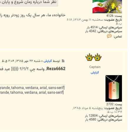
نظر شما درباره زمان شروع و پایان 
0
1
خانوادهء ما، هر سال یک روز زودتر روزه ر
پست:
4126
تاریخ عضویت:
سه‌شنبه ۱۱ بهمن ۱۳۸۴, ۶:۱۶
ب.ظ
سپاس‌های ارسالی:
4514 بار
سپاس‌های دریافتی:
4342 بار
ت
تماس:
م
ا
س
R
e
z
پ
توسط
كيارش
»
شنبه ۲۲ مهر ۱۳۸۵, ۲:۰۴ ق.ظ
a
س
6
Captain
ت
Reza6662
, واسه چي ؟/؟/؟ {{{{{ عید ف
6
كيارش
6
2
[FONT=lucida grande, tahoma, verdana, arial, sans-serif] این خسته به شمشیر تو تقدیر نبود,
[FONT=lucida grande, tahoma, verdana, arial, sans-serif]ور نه هیچ از دل بی‌رحم تو تقصیر
پست:
2732
تاریخ عضویت:
پنج‌شنبه ۵ مرداد ۱۳۸۵,
۱۰:۳۴ ب.ظ
سپاس‌های ارسالی:
12804 بار
سپاس‌های دریافتی:
4580 بار