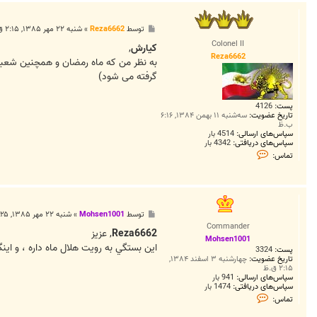
پ
توسط
Reza6662
»
شنبه ۲۲ مهر ۱۳۸۵, ۲:۱۵ ق.ظ
س
Colonel II
ت
كيارش
,
Reza6662
به نظر من که ماه رمضان و همچنين شعبان 
گرفته می شود)
پست:
4126
تاریخ عضویت:
سه‌شنبه ۱۱ بهمن ۱۳۸۴, ۶:۱۶
ب.ظ
سپاس‌های ارسالی:
4514 بار
سپاس‌های دریافتی:
4342 بار
ت
تماس:
م
ا
س
R
e
z
پ
توسط
Mohsen1001
»
شنبه ۲۲ مهر ۱۳۸۵, ۲:۲۵ ق.ظ
a
س
6
Commander
ت
Reza6662
, عزيز
6
Mohsen1001
6
اين بستگي به رويت هلال ماه داره ، و ا
پست:
3324
2
تاریخ عضویت:
چهارشنبه ۳ اسفند ۱۳۸۴,
۲:۱۵ ق.ظ
سپاس‌های ارسالی:
941 بار
سپاس‌های دریافتی:
1474 بار
ت
تماس:
م
ا