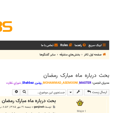
لینک سریع
راهنما
Rules
تماس با ما
صفحه اول تالار
بخش‌‌هاي متفرقه
ساير گفتگوها
بحث درباره ماه مبارک رمضان
مدیران انجمن:
MASTER
,
MOHAMMAD_ASEMOONI
,
رونین
,
Shahbaz
,
شوراي نظارت
جستجو
جستجوی پی
ارسال پست
بحث درباره ماه مبارک رمضان
پ
توسط
ganjineh
»
جمعه ۲۱ مهر ۱۳۸۵, ۸:۵۲ ب.ظ
س
Major I