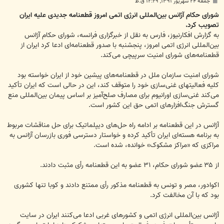
پ
جمعه ۲۴ شهریور ۱۳۹۱, ۱۲:۲۹ ق.ظ
س
ت
شورای حکام آژانس بین‌المللی انرژی اتمی امروز قطعنامه جدیدی علیه ایران
تصویب کرد.
به گزارش افکارنیوز، فارس به نقل از خبرگزاری فرانسه، شورای حکام آژانس
بین‌المللی انرژی اتمی امروز، پنجشنبه با صدور قطعنامه‌ای ادعا کرد ایران از
قطعنامه‌های شورای امنیت سرپیچی می‌کند.
شورای امنیت سازمان ملل در قطعنامه‌های پیشین خود از ایران خواسته بود
کلیه فعالیتهای غنی‌سازی خود را متوقف کند، این در حالی است که ایران تأکید
می‌کند غنی‌سازی اورانیوم برای مصارف صلح‌‌آمیز بر اساس پیمان بین‌المللی منع
گسترش جنگ‌افزارهای اتمی حق این کشور است.
آژانس در این قطعنامه بر ادامه راه حل‌های دیپلماتیک برای حل مناقشات مربوط
به برنامه هسته‌ای ایران تأکید کرده و خواستار دسترسی فوری بازرسان آژانس به
مراکزی که «مراکز مشکوک» خوانده، شده است.
از ۳۵ عضو شورای حکام، ۳۱ عضو به این قطعنامه رأی مثبت دادند.
اکوادور، مصر و تونس به قطعنامه مذکور رأی ممتنع دادند و کوبا تنها کشوری
بود که با آن مخالفت کرد.
آژانس بین‌المللی انرژی اتمی و کشورهای غربی ادعا می‌کنند ایران در سایت