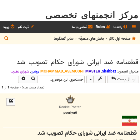
مرکز انجمنهای تخصصی
راهنما
Rules
تماس با ما
ثبت نام
ورود
ج
صفحه اول تالار
بخش‌‌هاي متفرقه
ساير گفتگوها
س
ت
قطعنامه ضد ایرانی شورای حکام تصویب شد
ج
و
مدیران انجمن:
Shahbaz
,
MASTER
,
MOHAMMAD_ASEMOONI
,
رونین
,
شوراي نظارت
جستجو
جستجوی پیش
ارسال پست
تعداد پست ها:5 • صفحه
1
از
1
Rookie Poster
pooriya6
قطعنامه ضد ایرانی شورای حکام تصویب شد