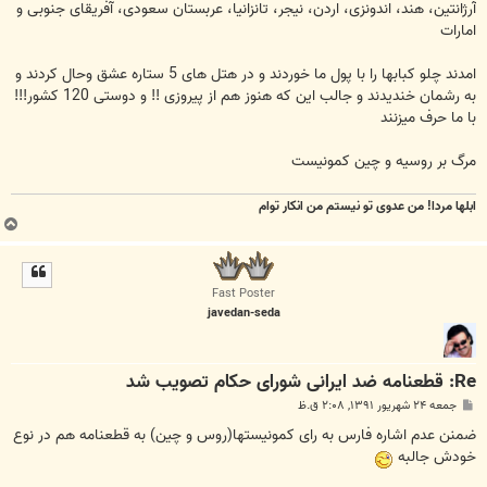
آرژانتین، هند، اندونزی، اردن، نیجر، تانزانیا، عربستان سعودی، آفریقای جنوبی و
امارات
امدند چلو کبابها را با پول ما خوردند و در هتل های 5 ستاره عشق وحال کردند و
به رشمان خندیدند و جالب این که هنوز هم از پیروزی !! و دوستی 120 کشور!!!
با ما حرف میزنند
مرگ بر روسیه و چین کمونیست
ابلها مردا! من عدوی تو نیستم من انکار توام
ب
ا
ل
ا
Fast Poster
javedan-seda
Re: قطعنامه ضد ایرانی شورای حکام تصویب شد
پ
جمعه ۲۴ شهریور ۱۳۹۱, ۲:۰۸ ق.ظ
س
ت
ضمنن عدم اشاره فارس به رای کمونیستها(روس و چین) به قطعنامه هم در نوع
خودش جالبه