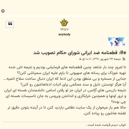
ب
ا
ل
ا
Major
anybody
Re: قطعنامه ضد ایرانی شورای حکام تصویب شد
پ
جمعه ۲۴ شهریور ۱۳۹۱, ۱۰:۱۱ ق.ظ
س
ت
تا امروز چند بار شاهد چنین قطعنامه های فرمایشی بودیم و نتیجه اش شده
تهیه خوراک برای رسانه های صهیونی تا بازم علیه ایران سمپاشی کنن!؟
جدایی از مسخره و بی منطق بودن این ادعا که ایران دنبال ساخت سلاح اتمیه...
آیا هرگز تونستن دلیل و سند محکمی برای اثبات ادعاهاشون رو کنن؟
نتیجه بازرسی های آژانس در ایران جز لو رفتن اسامی دانشمندان هسته ای ایران
و ترور اونها و همچنین خرابکاری و انداختن ویروس به جان تاسیسات هسته ای
چی بوده؟
حالا هم باز میخوان از یک سایت نظامی بازدید کنن تا در آینده بتونن دقیق تر
نقشه هاشون رو پیاده کنن.
خواب دیدم قیامت شده است .