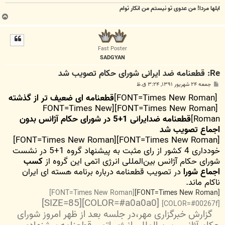
ابلها مردا! من عدوی تو نیستم من انکار توام
ب
ا
ل
ا
Fast Poster
SADGYAN
Re: قطعنامه ضد ایرانی شورای حکام تصویب شد
پ
جمعه ۲۴ شهریور ۱۳۹۱, ۳:۲۴ ق.ظ
س
[FONT=Times New Roman]
قطعنامه ای ضعیف تر از گذشته
ت
[FONT=Times New Roman][FONT=Times New
Roman]
قطعنامه ضدایرانی 1+5 در شورای حکام آژانس بدون
اجماع تصویب شد
[FONT=Times New Roman][FONT=Times New Roman]
خودداری 4 کشور از رای مثبت به پیشنهاد گروه 1+5 در نشست
شورای حکام آژانس بین‌المللی انرژی اتمی این گروه از
کسب
اجماع شورا
در تصویب قطعنامه درباره برنامه هسته ای ایران
ناکام ماند.
[FONT=Times New Roman]
[FONT=Times New Roman]
[COLOR=#a0a0a0][SIZE=85]
[COLOR=#00267f]
گزارش خبرگزاری مهر،در جلسه بعد از ظهر امروز شورای