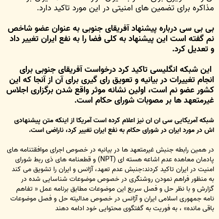
مذاکره برای تضمین های امنیتی در این مورد تاکید دارد.
بی بی سی درباره پیشنهاد آفریقای جنوبی به عنوان عضو شاخص
نم گفته است این پیشنهاد به کلی فضا را به نفع ایران تغییر داد
و تعدیل کرد.
این شبکه انگلیسی تاکید کرد درخواست آفریقای جنوبی برای
انجام تغییرات در بیانیه و تعویق رای گیری برای آن از آنجا که این
کشور عضو نم است، اولین نشانه موثر واقع شدن برگزاری اجلاس
غیرمتعهد ها بر مصوبات شورای حکام است.
شبکه آمریکایی سی ان ان نیز اعلام کرده است آمریکا از اینکه متن پیشنهادی
اش در مورد ایران در شورای حکام به نفع ایران تغییر کرد، ناراضی است.
در همین رابطه جنبش غیرمتعهد ها در بیانیه در خصوص اجرای موافقتنامه های
پادمان معاهده عدم اشاعه هسته ای (NPT) و قطعنامه های ذی ربط شورای
امنیت در ایران تاکید کردند:جنبش عدم تعهد، آژانس و ایران را تشویق می کند
به منظور فراهم نمودن روشنگری در خصوص موضوعات شناسایی شده در
گزارش و با نظر حل و فصل سریع این موضوعات مطابق برنامه عمل « تفاهم
نامه جمهوری اسلامی ایران و آژانس در خصوص مدالیته حل و فصل موضوعات
باقی مانده» ، به فوریت به گفتگوی محتوایی خود ادامه دهند