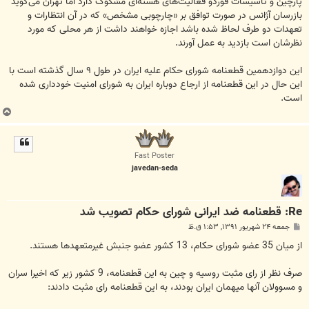
پارچین و تأسیسات فوردو فعالیت‌های هسته‌ای مشکوک دارد اما تهران می‌گوید
بازرسان آژانس در صورت توافق بر «چارچوبی مشخص» که در آن انتظارات و
تعهدات دو طرف لحاظ شده باشد اجازه خواهند داشت از هر محلی که مورد
نظرشان است بازدید به عمل آورند.
این دوازدهمین قطعنامه شورای حکام علیه ایران در طول ۹ سال گذشته است با
این حال در این قطعنامه از ارجاع دوباره ایران به شورای امنیت خودداری شده
است.
ب
ا
ل
ا
Fast Poster
javedan-seda
Re: قطعنامه ضد ایرانی شورای حکام تصویب شد
پ
جمعه ۲۴ شهریور ۱۳۹۱, ۱:۵۳ ق.ظ
س
ت
از میان 35 عضو شورای حکام، 13 کشور عضو جنبش غیرمتعهدها هستند.
صرف نظر از رای مثبت روسیه و چین به این قطعنامه، 9 کشور زیر که اخیرا سران
و مسوولان آنها میهمان ایران بودند، به این قطعنامه رای مثبت دادند: