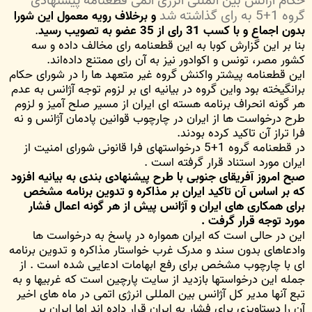
حکام آژانس بین المللی انرژی اتمی قطعنامه پیشنهادی
گروه 1+5 به رای گذاشته شد
و برخلاف رویه معمول این شورا
بدون اجماع و با کسب 31 رای از 35 عضو به تصویب رسید
.
بنا بر این گزارش کوبا به این قطعنامه رای مخالف داده و سه
کشور مصر، تونس و اکوادور نیز به آن رای ممتنع داده‌اند.
این قطعنامه پیشتر واکنش گروه غیر متعهد ها را در شورای حکام
برانگیخته بود واین گروه در بیانیه ای بر لزوم توجه آژانس به عدم
هر گونه انحراف برنامه هسته ای ایران از مسیر صلح آمیز و لزوم
طرح درخواست ها از ایران در چارچوب قوانین پادمان آژانس و نه
فرا تراز آن تاکید کرده بودند.
در قطعنامه گروه 1+5 درخواستهای فرا قانونی شورای امنیت از
ایران مورد استناد قرار گرفته است .
صبح امروز آفریقای جنوبی با طرح پیشنهادی بندی به بیانیه افزود
که بر اساس آن تاکید ایران بر مذاکره و تدوین برنامه مشخص
برای همکاری های ایران و آژانس پیش از هر گونه اعمال فشار
مورد توجه قرار گرفت .
این در حالی است که ایران همواره در پاسخ به درخواست ها
وادعاهای بدون سند و مدرک غرب خواستار مذاکره و تدوین برنامه
ای با چارچوب مشخص برای رفع ابهامات ادعایی شده است . از
جمله این درخواستها بازدید از سایت پارچین است که غربیها و به
تبع آنها مدیر کل آژانس بین المللی انرژی اتمی در ماه های اخیر
آن را دستاویزی برای فشار به ایران قرار داده اند اما ایران بر