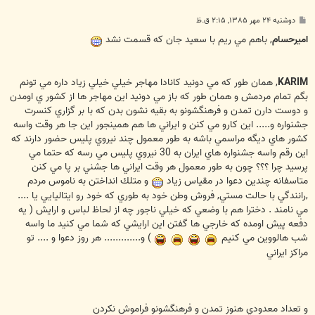
پ
دوشنبه ۲۴ مهر ۱۳۸۵, ۲:۱۵ ق.ظ
س
ت
اميرحسام
, باهم مي ريم با سعيد جان كه قسمت نشد
KARIM
, همان طور كه مي دونيد كانادا مهاجر خيلي خيلي زياد داره مي تونم
بگم تمام مردمش و همان طور كه باز مي دونيد اين مهاجر ها از كشور ي اومدن
و دوست دارن تمدن و فرهنگشونو به بقيه نشون بدن كه با بر گزاري كنسرت
جشنواره و..... اين كارو مي كنن و ايراني ها هم همينجور اين جا هر وقت واسه
كشور هاي ديگه مراسمي باشه به طور معمول چند نيروي پليس حضور دارند كه
اين رقم واسه جشنواره هاي ايران به 30 نيروي پليس مي رسه كه حتما مي
پرسيد چرا ؟؟؟ چون به طور معمول هر وقت ايراني ها جشني بر پا مي كنن
متاسفانه چندين دعوا در مقياس زياد
و متلك انداختن به ناموس مردم
,رانندگي با حالت مستي, فروش وطن خود به طوري كه خود رو ايتاليايي يا ....
مي نامند . دخترا هم با وضعي كه خيلي ناجور چه از لحاظ لباس و ارايش ( يه
دفعه پيش اومده كه خارجي ها گفتن اين ارايشي كه شما مي كنيد ما واسه
شب هالووين مي كنيم
)‌ و............. هر روز دعوا و .... تو
مراكز ايراني
و تعداد معدودي هنوز تمدن و فرهنگشونو فراموش نكردن