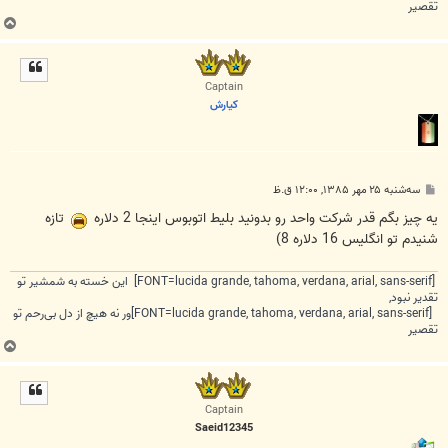
تقصیر
ب
ا
ل
ا
Captain
كيارش
پ
سه‌شنبه ۲۵ مهر ۱۳۸۵, ۱۲:۰۰ ق.ظ
س
ت
يه چيز بگم قدر شركت واحد رو بدونيد بليط اتوبوس اينجا 2 دلاره
تازه
شنيدم تو انگليس 16 دلاره 8)
[FONT=lucida grande, tahoma, verdana, arial, sans-serif] این خسته به شمشیر تو
تقدیر نبود,
[FONT=lucida grande, tahoma, verdana, arial, sans-serif]ور نه هیچ از دل بی‌رحم تو
تقصیر
ب
ا
ل
ا
Captain
Saeid12345