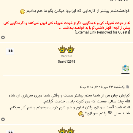
خواهشمندم بیشتر از کارهایی که ایرانیها میکنن بگو ما هم بدانیم
نه از خودت تعریف کن و نه بدگویی. اگر از خودت تعریف کنی قبول نمی‌کنند و اگر بدگویی کنی
بیش از آنچه اظهار داشتی تو را بد خواهند پنداشت...
[External Link Removed for Guests]
ب
ا
ل
ا
Captain
Saeid12345
پ
یک‌شنبه ۲۳ مهر ۱۳۸۵, ۱۱:۱۵ ب.ظ
س
ت
کيارش جان من از شما سنم بيشتر هست و وقتي شما ميري سربازي ان شاء
الله چند سالي هست که من کارت پايان خدمت گرفتم.
البته فعلا قصد سربازي رفتن ندارم و هم دارم درس ميخونم و هم کار ميکنم.
شايد سال 88 رفتم سربازي؟
ب
ا
ل