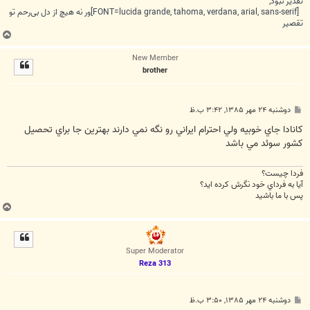
تقدیر نبود,
[FONT=lucida grande, tahoma, verdana, arial, sans-serif]ور نه هیچ از دل بی‌رحم تو
تقصیر
ب
ا
New Member
ل
brother
ا
پ
دوشنبه ۲۴ مهر ۱۳۸۵, ۳:۴۲ ب.ظ
س
ت
کانادا جاي خوبيه ولي احترام ايراني رو نگه نمي دارند بهترين جا براي تحصيل
کشور سوئد مي باشد
فردا چيست؟
آيا به فرداي خود نگرش کرده ايد؟
پس با ما باشيد
ب
ا
ل
ا
Super Moderator
Reza 313
پ
دوشنبه ۲۴ مهر ۱۳۸۵, ۳:۵۰ ب.ظ
س