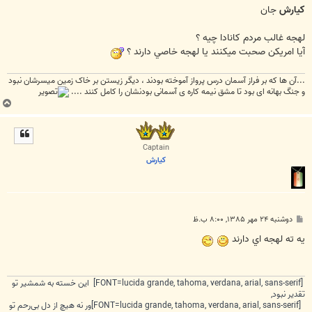
ت
كيارش
جان
لهجه غالب مردم كانادا چيه ؟
آيا امريكن صحبت ميكنند يا لهجه خاصي دارند ؟
...آن ها که بر فراز آسمان درس پرواز آموخته بودند ، دیگر زیستن بر خاک زمین میسرشان نبود
و جنگ بهانه ای بود تا مشق نیمه کاره ی آسمانی بودنشان را کامل کنند ....
ب
ا
ل
ا
Captain
كيارش
پ
دوشنبه ۲۴ مهر ۱۳۸۵, ۸:۰۰ ب.ظ
س
ت
يه ته لهجه اي دارند
[FONT=lucida grande, tahoma, verdana, arial, sans-serif] این خسته به شمشیر تو
تقدیر نبود,
[FONT=lucida grande, tahoma, verdana, arial, sans-serif]ور نه هیچ از دل بی‌رحم تو