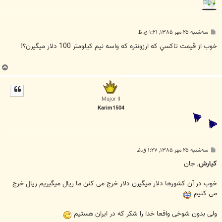
پ
سه‌شنبه ۲۵ مهر ۱۳۸۵, ۱:۲۱ ق.ظ
س
ت
خوب از قيمت تاکسي که ارزونتره که واسه نيم کيلومتر 100 دلار ميگيرن؟!
ب
ا
ل
ا
Major II
Karim1504
پ
سه‌شنبه ۲۵ مهر ۱۳۸۵, ۱:۲۷ ق.ظ
س
ت
كيارش
, جان
خوب در آن کشورها دلار میگیرن دلار خرج می کنن ما ریال میگیریم ریال خرج
می کنیم
ولی بدون شوخی واقعا خدا را شکر که در ایران هستیم