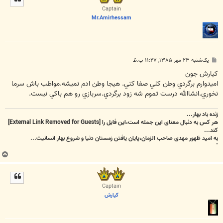
ا
Captain
Mr.Amirhessam
پ
یک‌شنبه ۲۳ مهر ۱۳۸۵, ۱۱:۲۷ ب.ظ
س
ت
كيارش جون
اميدوارم برگردي وطن كلي صفا كني. هيجا وطن ادم نميشه.مواظب باش سرما
نخوري.انشاالله درست تموم شه زود برگردي.سربازي رو هم باكي نيست.
زنده باد بهار...
هر کس به دنبال معنای این جمله است،این فایل را
[External Link Removed for Guests]
کند...
به امید ظهور مهدی صاحب الزمان،پایان یافتن زمستان دنیا و شروع بهار انسانیت...
"
ب
ا
ل
ا
Captain
كيارش