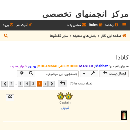
مرکز انجمنهای تخصصی
راهنما
Rules
تماس با ما
ثبت نام
ورود
ج
صفحه اول تالار
بخش‌‌هاي متفرقه
ساير گفتگوها
س
ت
كانادا
ج
و
مدیران انجمن:
Shahbaz
,
MASTER
,
MOHAMMAD_ASEMOONI
,
رونین
,
شوراي نظارت
جستجو
جستجوی پیشر
ارسال پست
صفحه
2
از
7
2
تعداد پست ها:75
…
7
5
4
3
1
قبلی
بعدی
Captain
كيارش