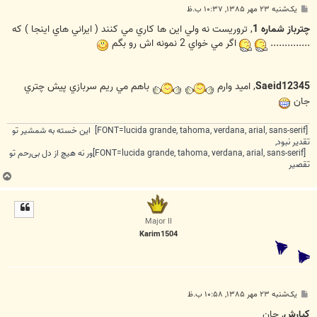
پ
یک‌شنبه ۲۳ مهر ۱۳۸۵, ۱۰:۳۷ ب.ظ
س
ت
چترباز شماره 1
, تروريست نه ولي اين ها كاري مي كنند ( ايراني هاي اينجا ) كه
..............
اگر مي خواي 2 نمونه اش رو بگم
Saeid12345
, اميد وارم
باهم مي ريم سربازي پيش چتري
جان
[FONT=lucida grande, tahoma, verdana, arial, sans-serif] این خسته به شمشیر تو
تقدیر نبود,
[FONT=lucida grande, tahoma, verdana, arial, sans-serif]ور نه هیچ از دل بی‌رحم تو
تقصیر
ب
ا
ل
ا
Major II
Karim1504
پ
یک‌شنبه ۲۳ مهر ۱۳۸۵, ۱۰:۵۸ ب.ظ
س
ت
كيارش
, جان