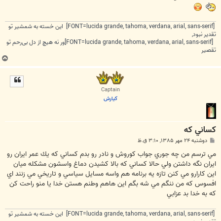
[FONT=lucida grande, tahoma, verdana, arial, sans-serif] این خسته به شمشیر تو
تقدیر نبود,
[FONT=lucida grande, tahoma, verdana, arial, sans-serif]ور نه هیچ از دل بی‌رحم تو
تقصیر
ب
ا
ل
ا
Captain
كيارش
كساني كه
پ
دوشنبه ۲۴ مهر ۱۳۸۵, ۳:۱۰ ق.ظ
س
ت
مي ترسم من چه جوري جواب كوروش و نادر رو بدم كساني كه يك عمر ايران رو
ايران نگه داشتن ولي حالا كساني كه بالا كشيدن دماغ واسشون مشكله ميان
اين كارارو مي كنن تازه يه برنامه هم واسه مسايل سياسي و تاريخي مي زنند اي
افسوس كه من ننگم مي شه بگم اين هاهم وطنم هستن خدا يا منو راحت كن
كه به خدا بد عزابي
[FONT=lucida grande, tahoma, verdana, arial, sans-serif] این خسته به شمشیر تو