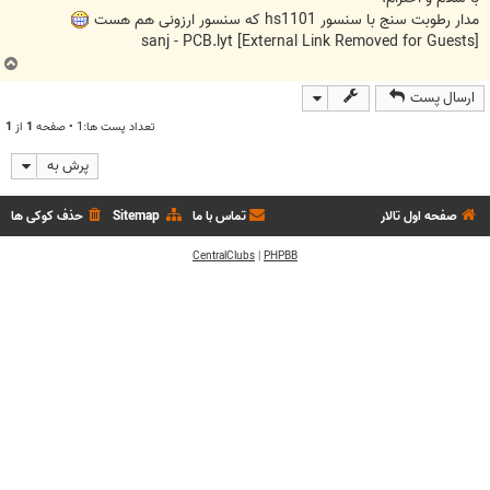
مدار رطوبت سنج با سنسور hs1101 که سنسور ارزونی هم هست
sanj - PCB.lyt
[External Link Removed for Guests]
ب
ا
ارسال پست
ل
ا
تعداد پست ها:1 • صفحه
1
از
1
پرش به
صفحه اول تالار
تماس با ما
Sitemap
حذف کوکی ها
CentralClubs
|
PHPBB