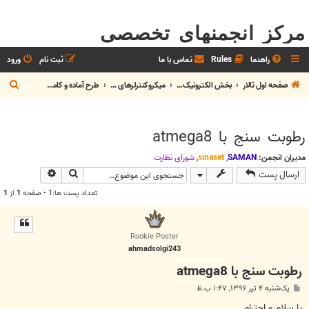
مرکز انجمنهای تخصصی
راهنما
Rules
تماس با ما
ثبت نام
ورود
ج
صفحه اول تالار
بخش الکترونيک و رباتیک
میکروکنترلرهای AVR
طرح آماده و کامل شده AVR
س
ت
رطوبت سنج با atmega8
ج
و
مدیران انجمن:
SAMAN
,
sinaset
,
شوراي نظارت
جستجو
جستجوی پیش
ارسال پست
تعداد پست ها:1 • صفحه
1
از
1
Rookie Poster
ahmadsolgi243
رطوبت سنج با atmega8
پ
یک‌شنبه ۴ تیر ۱۳۹۶, ۱:۴۷ ب.ظ
س
ت
با سلام و احترام.