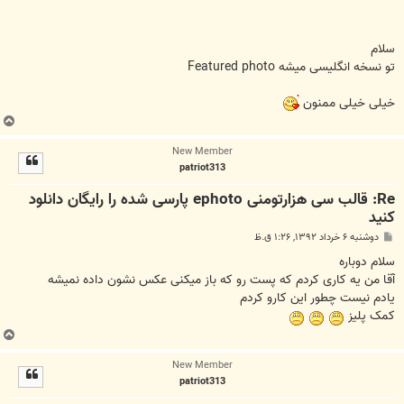
سلام
تو نسخه انگلیسی میشه Featured photo
خیلی خیلی ممنون
ب
ا
New Member
ل
patriot313
ا
Re: قالب سی هزارتومنی ephoto پارسی شده را رایگان دانلود
کنید
پ
دوشنبه ۶ خرداد ۱۳۹۲, ۱:۲۶ ق.ظ
س
ت
سلام دوباره
آقا من یه کاری کردم که پست رو که باز میکنی عکس نشون داده نمیشه
یادم نیست چطور این کارو کردم
کمک پلیز
ب
ا
New Member
ل
patriot313
ا