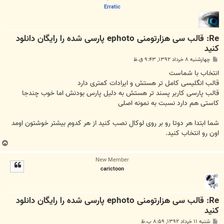
Erratic
Re: قالب سی هزارتومنی ephoto پارسی شده را رایگان دانلود
کنید
پ
چهارشنبه ۸ خرداد ۱۳۹۲, ۹:۴۳ ق.ظ
س
ت
انتخاب با شماست
قالب انگلیسی کامل تر هستش و ایرادات کمتری دارد
قالب پارسی کاربر پسند تر هستش به دلیل پارس بودنش اما خوب چندجا
کاستی هم دارد نسبت به نمونه اصلی
شما ابتدا هر دوتا رو بر روی لوکال نصب کنید از هر کدوم بیشتر خوشتون اومد
اون رو انتخاب کنید.
ب
ا
New Member
ل
carictoon
ا
Re: قالب سی هزارتومنی ephoto پارسی شده را رایگان دانلود
کنید
پ
شنبه ۱۱ خرداد ۱۳۹۲, ۸:۵۹ ب.ظ