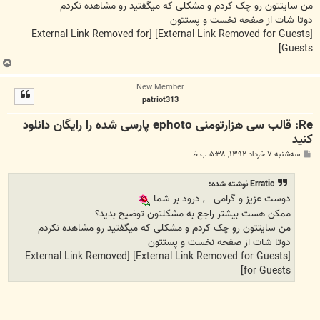
من سایتتون رو چک کردم و مشکلی که میگفتید رو مشاهده نکردم
دوتا شات از صفحه نخست و پستتون
[External Link Removed for
[External Link Removed for Guests]
Guests]
ب
ا
New Member
ل
patriot313
ا
Re: قالب سی هزارتومنی ephoto پارسی شده را رایگان دانلود
کنید
پ
سه‌شنبه ۷ خرداد ۱۳۹۲, ۵:۳۸ ب.ظ
س
ت
Erratic نوشته شده:
دوست عزیز و گرامی
, درود بر شما
ممکن هست بیشتر راجع به مشکلتون توضیح بدید؟
من سایتتون رو چک کردم و مشکلی که میگفتید رو مشاهده نکردم
دوتا شات از صفحه نخست و پستتون
[External Link Removed
[External Link Removed for Guests]
for Guests]