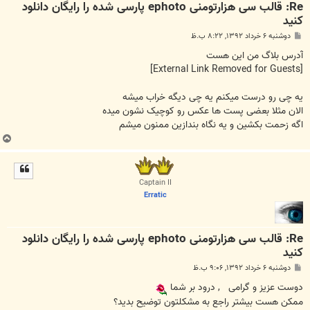
Re: قالب سی هزارتومنی ephoto پارسی شده را رایگان دانلود
کنید
پ
دوشنبه ۶ خرداد ۱۳۹۲, ۸:۲۲ ب.ظ
س
ت
آدرس بلاگ من این هست
[External Link Removed for Guests]
یه چی رو درست میکنم یه چی دیگه خراب میشه
الان مثلا بعضی پست ها عکس رو کوچیک نشون میده
اگه زحمت بکشین و یه نگاه بندازین ممنون میشم
ب
ا
ل
ا
Captain II
Erratic
Re: قالب سی هزارتومنی ephoto پارسی شده را رایگان دانلود
کنید
پ
دوشنبه ۶ خرداد ۱۳۹۲, ۹:۰۶ ب.ظ
س
ت
دوست عزیز و گرامی
, درود بر شما
ممکن هست بیشتر راجع به مشکلتون توضیح بدید؟