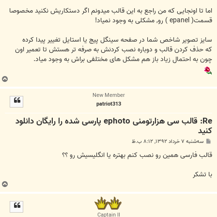
اما تا اونجایی که من راجع به این قالب میدونم اگر دستکاریش نکنید مخصوصا
قسمت( epanel ) رو, مشکلی به وجود نمیاد!
سایز تصویر شاخص شما در صفحه سینگل پیج یا استایل تغییر پیدا کرده
که حذف کردن قالب و دوباره نصب کردنش به صرفه تر هستش تا تعمیر اون
چون به احتمال زیاد باز هم مشکل های مختلفی براش به وجود میاد.
ب
ا
New Member
ل
patriot313
ا
Re: قالب سی هزارتومنی ephoto پارسی شده را رایگان دانلود
کنید
پ
سه‌شنبه ۷ خرداد ۱۳۹۲, ۸:۱۲ ب.ظ
س
ت
قالب فارسی همین رو نصب کنم بهتره یا انگلیسیش رو ؟؟
با تشکر
ب
ا
ل
ا
Captain II