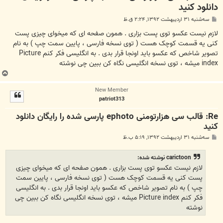
دانلود کنید
پ
سه‌شنبه ۳۱ اردیبهشت ۱۳۹۲, ۲:۲۴ ق.ظ
س
ت
لازم نیست عکسو توی پست بزاری . همون صفحه ای که میخوای چیزی پست
کنی یه قسمت کوچک هست ( توی نسخه فارسی ، پایین سمت چپ ) به نام
تصویر شاخص که عکسو باید اونجا قرار بدی . به انگلیسی فکر کنم Picture
index میشه ، توی نسخه انگلیسی نگاه کن ببین چی نوشته
ب
ا
New Member
ل
patriot313
ا
Re: قالب سی هزارتومنی ephoto پارسی شده را رایگان دانلود
کنید
پ
سه‌شنبه ۳۱ اردیبهشت ۱۳۹۲, ۵:۱۹ ب.ظ
س
ت
carictoon نوشته شده:
لازم نیست عکسو توی پست بزاری . همون صفحه ای که میخوای چیزی
پست کنی یه قسمت کوچک هست ( توی نسخه فارسی ، پایین سمت
چپ ) به نام تصویر شاخص که عکسو باید اونجا قرار بدی . به انگلیسی
فکر کنم Picture index میشه ، توی نسخه انگلیسی نگاه کن ببین چی
نوشته