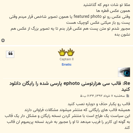
مثلا تو شات دوم که گذاشتید
همون عکس قطره ها
وقتی عکس رو تو featured photo یا همون تصویر شاخص قرار میدم وقتی
پست رو باز میکنی عکس کوچیک هست
مجبور شدم تو متن پست هم عکس قرار بدم تا یه تصویر بزرگ از عکس هم
نشون بده
ب
ا
ل
ا
Captain II
Erratic
Re: قالب سی هزارتومنی ephoto پارسی شده را رایگان دانلود
کنید
پ
سه‌شنبه ۷ خرداد ۱۳۹۲, ۶:۳۴ ب.ظ
س
ت
قالب رو یکبار حذف و دوباره نصب کنید
همیشه قالب های رایگانی که منتشر میشوند مشکلات فراوانی دارند
این سیاست یک طراح است با منتشر کردن نسخه رایگان و مشکل دار یک قالب
به گونه ای کاربر را فریب میدهد تا او را مجبور به خرید نسخه پریمیوم ان قالب
کند