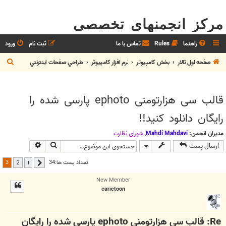
مرکز انجمنهای تخصصی
راهنما
Rules
تماس با ما
ثبت نام
ورود
ج
صفحه اول تالار
بخش كامپيوتر
نرم افزار كامپيوتر
طراحي صفحات اينترنتي
س
ت
قالب سی هزارتومنی ephoto پارسی شده را
ج
رایگان دانلود کنید!!
و
مدیران انجمن:
Mahdi Mahdavi
,
شوراي نظارت
جستجو
جستجوی پیش
ارسال پست
3
تعداد پست ها:34
2
1
قبلی
New Member
carictoon
Re: قالب سی هزارتومنی ephoto پارسی شده را رایگان