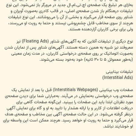
به‌ازای هر تبلیغ یک صفحه‌ی اچ.تی.ام.ال جدید در مرورگر باز نمی‌شود. این نوع
تبلیغات درهنگام باز شدن صفحه‌ی اصلی، در قالب کادری به‌صورت آویزان و
شناور روی صفحه قرار می‌گیرند و بخشی از آن را می‌پوشانند. این نوع تبلیغات
هرچند از سوی مخاطب قابل چشم‌پوشی نیستند و حتما به رویت او می‌رسند،
ولی برای برخی کاربران آزاردهنده هستند.
نوع دیگری از تبلیغات آنلاین که به آگهی‌های شناور (Floating Ads) نیز
معروفند نیز شبیه به همین دسته هستند. آگهی‌های شناور پس از نمایان شدن
به‌صورت اتوماتیک بر روی صفحه‌ی درخواستی کاربران، در مدت زمان معینی
(به‌طور معمولل ۵ تا ۳۰ ثانیه) خود به‌خود بسته می‌شوند.
تبلیغات بینابینی
(Interstitial Ads)
صفحات وب بینابینی (Interstitials Webpages) قبل یا بعد از نمایش یک
صفحه‌ی وب درخواستی به‌نمایش در می‌آیند. به‌عبارتی شما برای دیدن صفحه‌ی
مورد نظرتان ابتدا باید این صفحات را ببینید. این‌گونه صفحات گاهی برای
دریافت اطلاعات از کاربر و یا ارائه هشدار یا تایید به او و گاه برای نمایش آگهی
درنظر گرفته می‌شود. در این حالت صفحه‌ی آگهی بین مخاطب و صفحه‌ی هدف
قرار می‌گیرد و حتما به رویت او خواهد رسید. هرچند ممکن است این واسطه برای
او خوشایند نباشد.