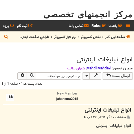
مرکز انجمنهای تخصصی
راهنما
Rules
تماس با ما
ثبت نام
ورود
ج
صفحه اول تالار
بخش كامپيوتر
نرم افزار كامپيوتر
طراحي صفحات اينترنتي
س
ت
انواع تبلیغات اینترنتی
ج
و
مدیران انجمن:
Mahdi Mahdavi
,
شوراي نظارت
جستجو
جستجوی پیش
ارسال پست
تعداد پست ها:1 • صفحه
1
از
1
New Member
jahanema2015
انواع تبلیغات اینترنتی
پ
سه‌شنبه ۱۰ آذر ۱۳۹۴, ۱:۲۳ ب.ظ
س
ت
انواع تبلیغات اینترنتی