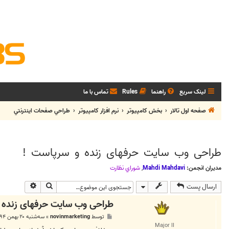
لینک سریع
راهنما
Rules
تماس با ما
صفحه اول تالار
بخش كامپيوتر
نرم افزار كامپيوتر
طراحي صفحات اينترنتي
طراحی وب ‎سایت حرفه‎ای زنده و سرپاست !
مدیران انجمن:
Mahdi Mahdavi
,
شوراي نظارت
جستجو
جستجوی پی
ارسال پست
طراحی وب ‎سایت حرفه‎ای زنده و سرپاست !
پ
توسط
novinmarketing
»
سه‌شنبه ۲۰ بهمن ۱۳۹۴, ۵:۳۹ ب.ظ
س
Major II