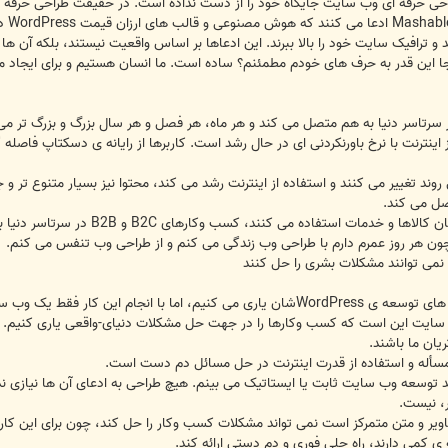
طراحی حرفه ای وب سایت جایگاه خود را از دست نداده است. در حقیقت طراحی حرفه ا
رسان
ترافیک سایت خود را بالا ببرند. این ادعاها بر اساس واقعیت نیستند، بلکه آن ها را 
جا این قدر به حرف های خودم مطمئنم؟ ساده است. ما انسان هستیم و برای ایجاد محیط
ر سرتاسر دنیا به هم متصل می کند و هر ماه، هر فصل و هر سال بزرگ و بزرگ تر می
نترنت با نرخ باورنکردنی ای در حال رشد است. کاربرها از رایانه ی دسکتاپ فاصله گر
ند تغییر می کنند و استفاده از اینترنت رشد می کند، محتوا نیز بسیار متنوع تر و 
صل می کند.
تا زمانی که مردم از اینترنت برای یاف
ن هر روز عمرم دارم با طراحی وب زندگی می کنم و از طراحی وب تنفس می کنم.
ی توانند مشکلات بشری را حل کنند
زیم. این روزها هر کسی می تواند وب سایت بسازد.
ایت این است که کسب وکارها را در جهت حل مشکلات دنیای-واقعی یاری کنیم. این
ان ما باشند.
أله و استفاده از قدرت اینترنت در حل مسائل دم دست است.
د توسعه وب سایت ثابت یا ایستاتیک می بینم. هیچ طراحی به ادعای آن ها نیازی ندارد
، نیست.
ویر و متن متمرکز است نمی تواند مشکلات کسب وکار را حل کند، چون برای این کار
 کمی دارند، راه حلی فوری و دم دستی ارائه کند.