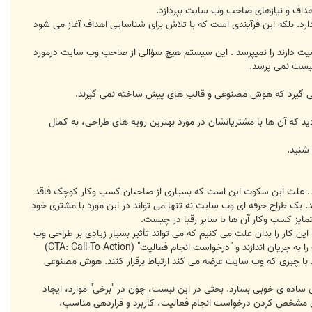
هداف و نیازهای صاحب وب سایت بپردازد.
رد. بلکه این فرآیندی است که با تلاش برای شناسایی اهداف آغاز می شود
میت دارند را نمیپرسد . این سیستم هیچ سؤالی از صاحب وب سایت درمورد
چیست نمی پرسد.
 می گیرد که هوش مصنوعی و قالب های پیش ساخته نمی گیرند.
که آن ها با مشتریانشان در مورد بهترین رویه های طراحی، به کمال
شنید.
نید. علت این سکوت این است که بسیاری از صاحبان کسب وکار کوچک فاقد
د. یک طراح حرفه ای وب سایت نه تنها می تواند در این مورد با مشتری خود
ایز کسب وکار آن ها با سایر رقبا در چیست.
ین کار را بدان علت می کنیم که می تواند تأثیر بسیار زیادی بر طراحی وب
سایت داشته باشند و ما می خواهیم در ابتدای فرآیند طراحی، تکلیف آن را مشخص کنیم. پرسوناهای کاربری می توانند ترافیک را به جریان اندازند و "درخواست انجام فعالیت" (CTA: Call-To-Action)
ند با چیزی که وب سایت عرضه می کند ارتباط برقرار کنند. هوش مصنوعی
 تماس یا دکمه ی ساده ی خوبی بسازد. بحثی در این نیست، چون در "برخی" موارد، ایجاد
رای مشخص کردن درخواست انجام فعالیت، کاربرد و قراردهی مناسب،