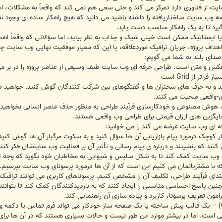
 از فناوری دارد تمرکز می کند و حتی سعی هم نمی کند که واقعاً به مشکلات، ا
 وب سایت ساختاریافته را داشته باشید می دانید که هیچ راهکار ساده ای وجود ندا
 گیرد تا به یک راهکار مناسب دست یابد.
 ایستاتیک ممکن است خیلی شیک و جذاب به نظر بیاید، اما سؤالاتی که واقعاً اه
اهداف پروژه، جریان ترافیک موردعلاقه، یا این که معیار موفقیت نهایی وب سایت 
 صدای بلند به شما می گویم:
 عکس و متن است. طراحی حرفه ای وب سایت طیف وسیعی از عناصر پروژه را در بر
 از Grid است
و به حرف های سخنران ها و گفتگوهای بین شرکت کنندگان گوش کنید. خواهید دید 
ای-واقعی صحبت می کنند.
ک ، هوش مصنوعی و خودکارسازی فرآیند طراحی به منظور حذف عنصر انسانی نخواهید 
یگزین های ارزان قیمتی برای طراحی وب واقعی هستند.
ه ای وب سایت عرضه می کند را می خوانید:
ر کوچک درمورد پیام بازاریابی آن ها سؤال کنید و به سکوت مرگبار آن ها گوش ک
نند که بنشینند و درباره ی پیام رسانی و تأثیر آن بر فعالیت وب سایتشان فکر کنن
حب وب سایت کمک کند تا به شکل سلیس و شیوایی به مخاطبان خود بگوید که وجه تم
که با مشتریانمان می کنیم این است که از آن ها درمورد پرسونای وب سایت بپرسیم. ا
همچنین پاسخ احساسی مناسبی را ایجاد کنند که به بازدیدکنندگان کمک کند تا بتوان
ون تعریف پرسونا، کاربرد و پیاده سازی آن راهنمایی کند.
درخواست انجام فعالیت (Call-To-Action) – یک قالب پیش ساخته یا یک صفحه ساز خودکار می تواند فرم
تی است. اما در بیشتر موارد این طور نیست و حالات بسیاری هستند که در آن ها ب