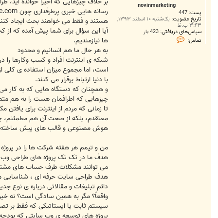
ت
بر خلاف چیزهایی که اخیراً خوانده اید، 
novinmarketing
پست:
447
تاریخ عضویت:
یک‌شنبه ۱۰ اسفند ۱۳۹۳,
هستند و فقط می خواهند بحث ایجاد کنند و 
۳:۴۳ ب.ظ
آیا این سؤال برای شما پیش آمده که از ک
سپاس‌های دریافتی:
423 بار
ت
ها نیازمندیم.
تماس:
م
به هر حال ما هم انسانیم و محدود
ا
س
شبکه ی اینترنت افراد و کسب وکارها را د
n
است، اما مجموع میزان استفاده ی کلی از ای
o
v
با دنیا ارتباط برقرار می کنند.
i
n
و همچنان که دستگاه هایی که به کار می رو
m
چیزهایی که اطرافمان هست را به هم مت
a
r
k
معتقدم، بلکه از صحت آن هم مطمئنم، چو
e
t
هوش مصنوعی و قالب های پیش ساخته نم
i
n
g
من و تیمم هر هفته شرکت ها را در پروژه های توسعه ی WordPressشان یاری می کنیم، اما با انجام این کار فقط یک وب سایت نمی سا
هدف ما در تک تک پروژه های طراحی وب س
می توانند مشکلات طرف حساب های مشتری
هدف طراحی سایت حرفه ای ، شناسایی مس
دائم تبلیغات و مقالاتی درباره ی نوع جدی
واقعاً؟ مگر به همین سادگی است؟ نه خیر
سیستم ثابت یا ایستاتیکی که فقط بر تصا
پروژه های توسعه ی وب سایتی که بودجه ی