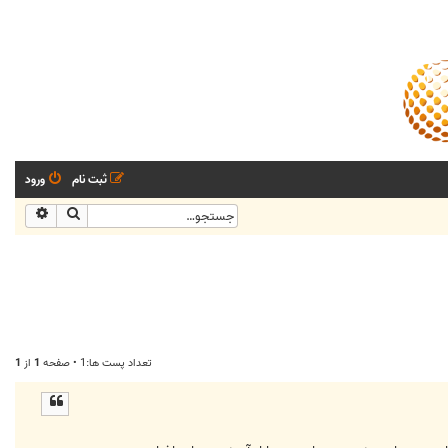
ثبت نام
ورود
جستجو
جستجو
تعداد پست ها:1 • صفحه
1
از
1