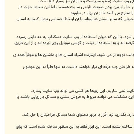
ی وب سایت زنده و سرپاست و بازار آن نیز بسیار داغ است.
ه هایی خبری پرطرفداری چون Mashable.com ادعا می کنند که هوش مصنوعی و قالب های ارزان قیمت WordPress در حال از بین بردن صنعت طراحی سایت هستند، اما این تیترها جهت دار
مطرح می کنند تا از آن پول در بیاورند.
ی که سایر انسان ها بتواند با آن ارتباط احساسی برقرار کنند به انسان
 شود. با این که میزان استفاده از وب سایت دسکتاپ به حد ثابتی رسیده
فته اند و به استفاده از تبلت و گوشی موبایل روی آورده اند و از این طریق
جالب توجه تر می شود. اینترنت اشیاء انسان ها و ماشین ها و مجازاً همه ی
تن مکان کالاها و خدمات استفاده می کنند، کسب وکارهای B2C و B2B در سرتاسر دنیا به طراحان وب حرفه ای نیاز خواهند داشت. نه تنها قلباً به این موضوع
 مشکلات می توانند مربوط به فروش سنتی و مسائل بازاریابی باشند یا
. بگذارید نرم افزار با مرور محتوای شما مسائل طراحیتان را حل کند.
 ساخته نشده است. این ابزار فقط به این منظور ساخته شده است که برای