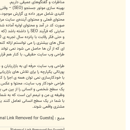
مناظرات و گفتگوهای عمیقی داریم.
کلیدی شامل مرور داده ی گزارش موجود، م
محتوای فعلی و محتوای آینده‌ی سایت مرت
سایتی که فرآیند SEO 
و حتی فکر رقابت با پانزده سال تجربه ی SEOی دنیای-واقعی که ما در پروژه های طراحی وب سایت مان اعمال می کنیم را هم به سر راه نمی دهد.
مثال های بیشتری را می توانستم ارائه ک
ای که از آن ها حاصل می شود نمی تواند 
طراحی وب سایت حقیقی، با کنار هم قرار
طراحی وب سایت حرفه ای به بازاریابان و
پورتالی یکپارچه را برای تلاش های بازاریا
با خودکارسازی نمی توان همه ی اجزا را کن
طراحی خودکار وب سایت، محتوا و عکس ها 
یک سطح شخصی و انسانی را از بین می بر
وظیفه ی من و تیمم این است که به شما ک
با شما در یک سطح انسانی تعامل کنند یار
مشتری واقعی شوند.
منبع :
[External Link Removed for Guests]