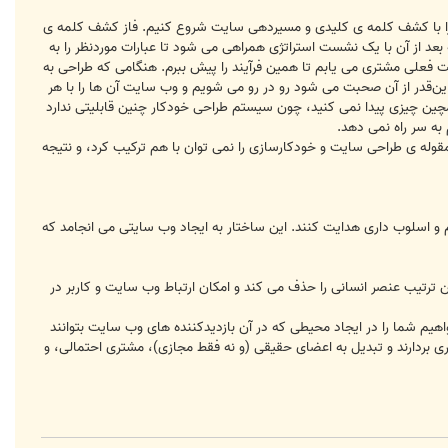
 ی توسعه ی وب سایتی داشته باشیم که شامل SEO باشد، بهتر است پروژه را با کشف کلمه ی کلیدی و مسیردهی سایت شروع کنیم. فاز کشف کلمه ی
د از آن با یک نشست استراتژی همراهی می شود تا عبارات موردنظر را به
 فعلی مشتری می یابم تا همین فرآیند را پیش ببرم. هنگامی که طراحی به
آمد و محتوای اولیه آماده شد، کار روی بهینه سازی در صفحه را شروع می کنیم. حالا با نرم افزار طراحی Grid که این‌قدر از آن صحبت می شود رو در رو می شویم و وب سایت آن ها را با هر
 اصلاً همچین چیزی پیدا نمی کنید، چون سیستم طراحی خودکار چنین قابلیتی ندارد
قوله ی طراحی سایت و خودکارسازی را نمی توان با هم ترکیب کرد، و نتیجه
و اسلوب داری هدایت کنند. این ساختار به ایجاد وب سایتی می انجامد که
 ترتیب عنصر انسانی را حذف می کند و امکان ارتباط وب سایت و کاربر در
یم شما را در ایجاد محیطی که در آن بازدیدکننده های وب سایت بتوانند
ری بردارند و تبدیل به اعضای حقیقی (و نه فقط مجازی)، مشتری احتمالی، و