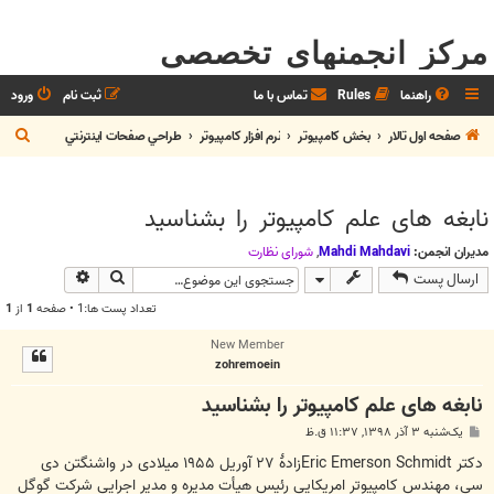
مرکز انجمنهای تخصصی
راهنما
Rules
تماس با ما
ثبت نام
ورود
ج
صفحه اول تالار
بخش كامپيوتر
نرم افزار كامپيوتر
طراحي صفحات اينترنتي
س
ت
نابغه های علم کامپیوتر را بشناسید
ج
و
مدیران انجمن:
Mahdi Mahdavi
,
شوراي نظارت
جستجو
جستجوی پیش
ارسال پست
تعداد پست ها:1 • صفحه
1
از
1
New Member
zohremoein
نابغه های علم کامپیوتر را بشناسید
پ
یک‌شنبه ۳ آذر ۱۳۹۸, ۱۱:۳۷ ق.ظ
س
ت
دکتر Eric Emerson Schmidtزادهٔ ۲۷ آوریل ۱۹۵۵ میلادی در واشنگتن دی
سی، مهندس کام‍پیوتر امریکایی رئیس هیأت مدیره و مدیر اجرایی شرکت گوگل