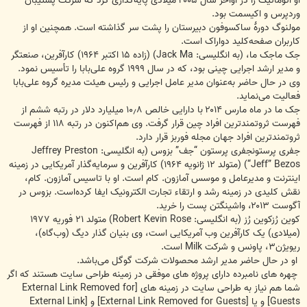
او اتوماتیک را در اواخر سال ۲۰۰۵ میلادی پایه‌گذاری کرد که شرکت پشتیبان
وردپرس و اکیسمت بود.
مولنوگ دورهٔ ساکسوفون دبیرستان را پشت سر گذاشته است. همچنین او از
کاربران صفحه‌کلید دواراک است.
جک ماجک ما، (به انگلیسی: Jack Ma) (زاده ۱۵ اکتبر ۱۹۶۴) کارآفرین، صنعتگر
و مدیر ارشد اجرایی چینی بود، که در سال ۱۹۹۹ گروه علی‌بابا را تأسیس نمود.
وی در حال حاضر به‌عنوان مدیر عامل اجرایی و رئیس هیئت مدیره گروه علی‌بابا
فعالیت می‌نماید.
جک ما در ماه مارس ۲۰۱۴ با دارایی خالص ۱۰٫۸ میلیارد دلار در رتبه ششم از
فهرست ثروتمندترین افراد چین قرار گرفت. وی هم‌اکنون در رتبه ۱۱۸ از فهرست
ثروتمندترین افراد جهان مجله فوربز قرار دارد.
جفری پرستونجفری پرستون “جف” بزوس (به انگلیسی: Jeffrey Preston
“Jeff” Bezos) (متولد ۱۲ ژانویه ۱۹۶۴) کارآفرین و سرمایه‌گذار آمریکایی در زمینه
اینترنت و مدیرعامل و موسس آمازون. کام است. او با تاسیس آمازون. کام،
نقش کلیدی در زمینه رشد و ارتقاء تجارت الکترونیک ایفا کرده‌است. بزوس در
آگوست ۲۰۱۳، واشینگتن پست را خرید.
کوین رُزکوین رُز (به انگلیسی: Robert Kevin Rose) متولد ۲۱ فوریه ۱۹۷۷
(میلادی) یک کارآفرین وب آمریکایی است، وی بنیان گذار دیگ (وب‌گاه)،
ریویژن۳، پاونس و شرکت Milk است.
او در حال حاضر مدیر ارشد محصولات شرکت گوگل می‌باشد.
چهره های نامبرده دارای پروژه های موفقی در زمینه طراحی سایت هستند که اگر
شما هم نیاز به طراحی سایت در زمینه های
[External Link Removed for
Guests]
و یا
[External Link Removed for Guests]
و
[External Link