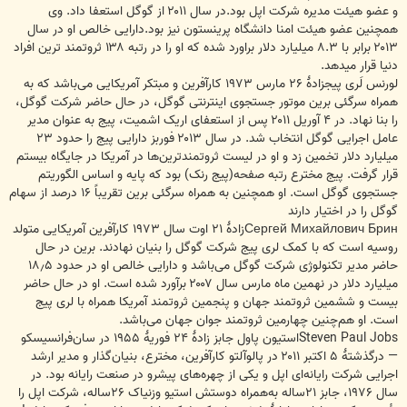
و عضو هیئت مدیره شرکت اپل بود.در سال ۲۰۱۱ از گوگل استعفا داد. وی
همچنین عضو هیئت امنا دانشگاه پرینستون نیز بود.دارایی خالص او در سال
۲۰۱۳ برابر با ۸.۳ میلیارد دلار براورد شده که او را در رتبه ۱۳۸ ثروتمند ترین افراد
دنیا قرار میدهد.
لورنس لَری پیجزادهٔ ۲۶ مارس ۱۹۷۳ کارآفرین و مبتکر آمریکایی می‌باشد که به
همراه سرگئی برین موتور جستجوی اینترنتی گوگل، در حال حاضر شرکت گوگل،
را بنا نهاد. در ۴ آوریل ۲۰۱۱ پس از استعفای اریک اشمیت، پیج به عنوان مدیر
عامل اجرایی گوگل انتخاب شد. در سال ۲۰۱۳ فوربز دارایی پیج را حدود ۲۳
میلیارد دلار تخمین زد و او در لیست ثروتمندترین‌ها در آمریکا در جایگاه بیستم
قرار گرفت. پیج مخترع رتبه صفحه(پیج رنک) بود که پایه و اساس الگوریتم
جستجوی گوگل است. او همچنین به همراه سرگئی برین تقریباً ۱۶ درصد از سهام
گوگل را در اختیار دارند
Сергей Михайлович Бринزادهٔ ۲۱ اوت سال ۱۹۷۳ کارآفرین آمریکایی متولد
روسیه است که با کمک لری پیج شرکت گوگل را بنیان نهادند. برین در حال
حاضر مدیر تکنولوژی شرکت گوگل می‌باشد و دارایی خالص او در حدود ۱۸٫۵
میلیارد دلار در نهمین ماه مارس سال ۲۰۰۷ برآورد شده است. او در حال حاضر
بیست و ششمین ثروتمند جهان و پنجمین ثروتمند آمریکا همراه با لری پیج
است. او هم‌چنین چهارمین ثروتمند جوان جهان می‌باشد.
Steven Paul Jobsاستیون پاول جابز زادهٔ ۲۴ فوریهٔ ۱۹۵۵ در سان‌فرانسیسکو
— درگذشتهٔ ۵ اکتبر ۲۰۱۱ در پالوآلتو کارآفرین، مخترع، بنیان‌گذار و مدیر ارشد
اجرایی شرکت رایانه‌ای اپل و یکی از چهره‌های پیشرو در صنعت رایانه بود. در
سال ۱۹۷۶، جابز ۲۱ساله به‌همراه دوستش استیو وزنیاک ۲۶ساله، شرکت اپل را