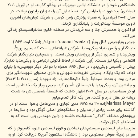
دانشگاهی خود را در دانشگاه ایالتی نیویورک در بوفالو گذراند. او در آوریل ۲۰۰۱
(میلادی) بیت‌تورنت را طراحی کرد. نسخه اول آن را به زبان پایتون نوشت. در
سال ۲۰۰۴ (میلادی) به همراه برادرش راس کوهن و شریک تجاریشان آشوین
ناوین موسسهٔ بیت‌تورنت را بنیانگذاری کردند.
او اکنون با همسرش جنا و سه فرزندش در منطقه خلیج سانفرانسیسکو زندگی
می‌کند.
جیمی ویلزجیمی دُنال وِیلْز (/ˈdʒɪmi ˈdoʊnəl ˈweɪlz/; زادهٔ ۷ اوت ۱۹۶۶)
بنیانگذار و رئیس بنیاد ویکی‌مدیا، شرکتی غیرانتفاعی است که مجری پروژهٔ
ویکی‌پدیا و شماری دیگر از پروژه‌های ویکی است. او همچنین بنیان‌گذار شرکت
انتفاعی ویکیا نیز هست. (این شرکت از لحاظ قانونی ارتباطی با ویکی‌مدیا ندارد).
پیش از تأسیس ویکی‌پدیا، در سال ۱۹۹۶ همراه با دو نفر دیگر «بومیس» را بنیان
نهاد، که یک پایگاه اینترنتی تفریحات شهوانی و دارای محتوای شهوت‌انگیز برای
مردان بود، و بعدها سرمایهٔ اولیهٔ دائرهالمعارف آزاد نیوپدیا (سال ۲۰۰۰ تا ۲۰۰۳)
و جانشین آن، ویکی‌پدیا را توسط آن تأمین کرد. جیمی ویلز یک خداناباور است.
او در مصاحبه‌ای در سال ۲۰۰۷ اظهار داشت که فلسفهٔ شخصی‌اش به شدت
ریشه در عقل دارد و گفت: من یک کافر تمام‌عیارم
Marissa Mayerزاده ۳۰ مه ۱۹۷۵ مدیر تجاری و مدیرعامل یاهو! است. او در
گذشته برای مدت زیادی از مدیران و سخنگوهای اصلی گوگل بود و سال‌ها در
پروژه‌های مختلف “گوگل” مسئولیت داشته و اولین مهندس زنی است که به
استخدام گوگل درآمد.
ماریسا مایر لیسانس سیستم‌های نمادین و فوق لیسانس علوم کامپیوتر را که
هر در زمینهٔ هوش مصنوعی بود از دانشگاه استنفورد آمریکا دریافت کرد. او به