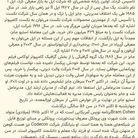
تأسیس کردند. اولین رایانهٔ شخصی‌ای که شرکت اپل به بازار معرفی کرد، اپل I
نام داشت. یک سال پس از آن در سال ۱۹۷۷ اپل II نیز راهی بازار شد. در سال
۱۹۸۵ طی یک اختلاف مدیریتی، جابز اپل را ترک و در همان سال شرکت نکست
را تأسیس کرد. از مهمترین محصولات شرکت نکست می‌توان به نکست کامپیوتر
اشاره کرد که بعدها میزبان اولین مرورگر وب شد. در سال ۱۹۹۶ شرکت اپل،
شرکت نکست را به مبلغ ۴۲۹ میلیون دلار خرید. طی این معامله استیو جابز،
مجدداً به اپل بازگشت. از اتفاقات مهم پس از این مسئله در اپل می‌توان به
معرفی آی‌پاد در سال ۲۰۰۱، پرده‌برداری از آی‌تیونزاستور در سال ۲۰۰۳ و معرفی
آی‌فون و آی‌پد در سال‌های ۲۰۰۷ و ۲۰۱۰ اشاره کرد.
جابز در سال ۱۹۸۶ یک گروه گرافیکی را از بخش گرافیک کامپیوتر لوکاس فیلم
خرید. این شرکت که بعدها توسط خودش پیکسار نامیده شد، توانست فیلم‌های
پویانمایی موفقی بسازد. در سال ۲۰۰۶ شرکت والت دیزنی، پیکسار را خرید. پس
از این معامله جابز به سهام‌دار اصلی والت دیزنی تبدیل شد و به عضویت هیئت
مدیرهٔ آن درآمد. در اکتبر ۲۰۰۳ سرطان جابز تشخیص داده شد و در اوت ۲۰۱۱، او
از سمت مدیرعاملی اپل استعفا داد. تیم کوک، از مدیران ارشد اپل، مدیرعامل
شد و جابز به‌عنوان رئیس هیئت مدیره به فعالیت‌هایش ادامه داد.
استیو جابز در نهایت بر اثر عوارض ناشی از سرطان لوزالمعده، در تاریخ
چهارشنبه ۵ اکتبر ۲۰۱۱ در سن ۵۶ سالگی درگذشت
Bram Cohenبرنامه نویس آمریکایی است که در ۱۲ اکتبر ۱۹۷۵ (میلادی) متولد
شد. علت شهرت وی پروتکل معروف بیت‌تورنت، پروتکلی بر مبنای توزیع فایل
در شبکه‌های همتا به همتا است. او بنیانگذار شرکت Codecon نیز هست.کوهن
در منهتن بزرگ شده است. او فرزند یک معلم و دانشمند کامپیوتر است. در سن
۵ سالگی شروع به یادگیری زبان برنامه نویسی بیسیک کرد. تحصیلات