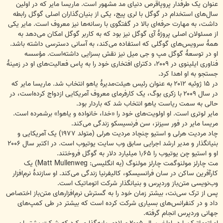
عنوان یک طرفدار پروپاقرص دنیای مد مشهور است. ماریسا مایر که در اولین
سال‌های استخدام در گوگل با لری پیج، یکی از بنیان‌گذاران اصلی گوگل رابطه
داشت، به مهارت حرفه‌ای بالا در گفتگوی با رسانه‌ها نیز معروف است. مایر یکی
از مسئولان اصلی پروژهٔ آی گوگل نیز بود که به کاربر گوگل امکان می‌دهد به
همهٔ سرویس‌های گوگلی که استفاده می‌کند، به آسانی دسترسی داشته باشد.
او در توسعهٔ گوگل مپ و جی میل نیز نقش بسزایی داشته‌است. مؤسسه
فناوری ایلینوی در ۲۰۰۹، دکترای افتخاری خود را به پاس فعالیت‌های او در زمینهٔ
جستجو به او اهدا کرد.
در ۱۵ ژوئیه ۲۰۱۲ به عنوان رئیس هیئت‌مدیرهٔ یاهو انتخاب شد. ماریسا مایر که
در سال ۲۰۰۹ با زکری بوگ، یک کارفرمای معروف آمریکایی ازدواج کرده‌است، در
حالی به سمت ریاست یاهو انتخاب شد که باردار بود.
مایر لوتری است. او اولویت‌های خود را «خدا، خانواده و یاهو!» برشمرده است.
مریسا مایر در فور سیزنز، سن فرنسیسکو زندگی می‌کند.
چاد مردیت هرلی و استیو چنچاد مردیت هرلی (متولد ۱۹۷۷) یک آمریکایی و
بنیانگذار و مدیر ارشد اجرایی سابق وب سایت یوتیوب است. در اکتبر سال ۲۰۰۶
او و استیو چن یوتیوب را ۱٫۶۵ میلیارد دلار به گوگل فروختند.
مت چارلز مولنوگمت چارلز مولنوگ (به انگلیسی: Matt Mullenweg) یک
کارآفرین ساکن در سان فرانسیسکو، کالیفرنیا زندگی می‌کند. او سازندهٔ نرم‌افزار
وب‌نویسی متن‌باز وردپرس و بنیانگذار شرکت اتوماتیک است.
پس از ترک سی‌نت، بیشتر زمان خود را به گسترش نرم‌افزارهای متن‌باز اختصاص
داد و در کنفرانس‌های بسیاری شرکت کرده است که بیشتر در طی کمپ‌های
جهانی وردپرس انجام گرفته.