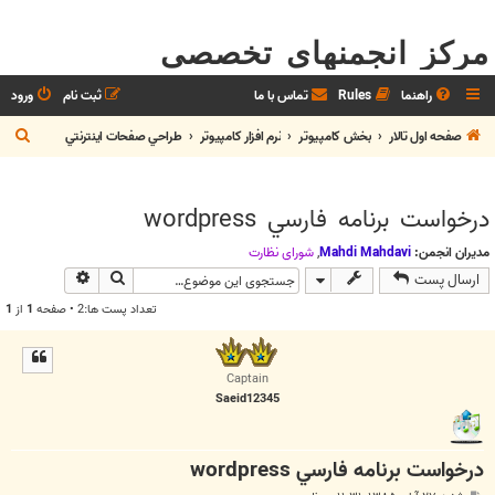
مرکز انجمنهای تخصصی
راهنما
Rules
تماس با ما
ثبت نام
ورود
ج
صفحه اول تالار
بخش كامپيوتر
نرم افزار كامپيوتر
طراحي صفحات اينترنتي
س
ت
درخواست برنامه فارسي wordpress
ج
و
مدیران انجمن:
Mahdi Mahdavi
,
شوراي نظارت
جستجو
جستجوی پیش
ارسال پست
تعداد پست ها:2 • صفحه
1
از
1
Captain
Saeid12345
درخواست برنامه فارسي wordpress