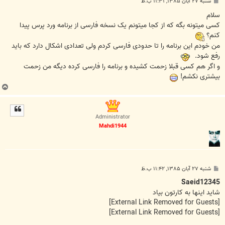
پ
شنبه ۲۷ آبان ۱۳۸۵, ۱۱:۳۱ ب.ظ
س
ت
سلام
کسی میتونه بگه که از کجا میتونم یک نسخه فارسی از برنامه ورد پرس پیدا
کنم؟
من خودم این برنامه را تا حدودی فارسی کردم ولی تعدادی اشکال دارد که باید
رفع شود.
و اگر هم کسی قبلا زحمت کشیده و برنامه را فارسی کرده دیگه من زحمت
بیشتری نکشم!
ب
ا
ل
ا
Administrator
Mahdi1944
پ
شنبه ۲۷ آبان ۱۳۸۵, ۱۱:۴۲ ب.ظ
س
ت
Saeid12345
شايد اينها به کارتون بياد
[External Link Removed for Guests]
[External Link Removed for Guests]