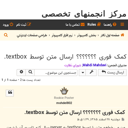
مرکز انجمنهای تخصصی
راهنما
Rules
تماس با ما
ثبت نام
ورود
ج
صفحه اول تالار
بخش كامپيوتر
نرم افزار كامپيوتر
طراحي صفحات اينترنتي
س
ت
کمک فوری ؟؟؟؟؟؟؟ ارسال متن توسط textbox.
ج
و
مدیران انجمن:
Mahdi Mahdavi
,
شوراي نظارت
جستجو
جستجوی پیش
ارسال پست
تعداد پست ها:2 • صفحه
1
از
1
Rookie Poster
mohdel802
کمک فوری ؟؟؟؟؟؟؟ ارسال متن توسط textbox.
پ
دوشنبه ۲۸ اسفند ۱۳۸۵, ۱:۲۹ ق.ظ
س
ت
من می خواهم متن را توسط textbox به serverارسال کنم تاسرور آن را درون