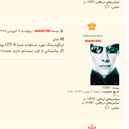
سپاس‌های دریافتی:
1069 بار
ت
تماس:
م
ا
س
n
t
پ
توسط
Mahdi1944
»
پنج‌شنبه ۱۶ فروردین ۱۳۸۶, ۱۲:۲۹ ق.ظ
س
Administrator
ت
nt
جان
Mahdi1944
اينگودينتگ مورد استفاده شما UTF-8 بود؟
اگر پشتيباني از اون سيستم داريد مجددا ف
پست:
15901
تاریخ عضویت:
جمعه ۷ بهمن ۱۳۸۴, ۷:۵۱
ب.ظ
سپاس‌های ارسالی:
72697 بار
سپاس‌های دریافتی:
31687 بار
ت
تماس:
م
ا
س
M
a
h