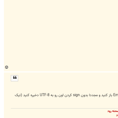
ب
ا
ل
ا
مشکل شما به خاطر تغيير و ويرايش فايلهاي زبان سيستم با برنامه ‌هست که UTF-8 رو پشتيباني نميکنه، فايلها رو با EmEditor باز کنيد و مجددا بدون sign کردن اون رو به UTF-8 دخيره کنيد (تيک
حنه رود
د