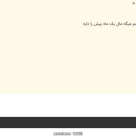
 ميگه مال يک ماه پيش را داره
CentralClubs
|
PHPBB