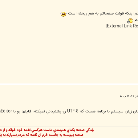
نم اینکه فونت صفحاتم به هم ریخته است
نم
زندگي صحنه يکتاي هنرمندي ماست هرکسي نغمه خود خواند و از ص
صحنه پيوسته به جاست خرم آن نغمه که مردم بسپارند به يا