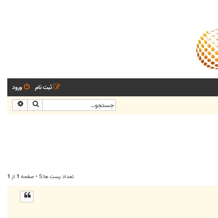
ثبت نام
ورود
جستجو
جستجو
تعداد پست ها:5 • صفحه
1
از
1