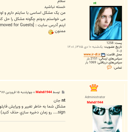
ت
سلام
nt
خسته نباشید
من یک مشکل اساسی با سایتم دارم و او
می خواستم بدونم چگونه مشکل را حل ک
اینم آدرس سایت :
[External Link Removed for Guests]
ممنون
پست:
1258
تاریخ عضویت:
یک‌شنبه ۱۰ دی ۱۳۸۵, ۱۲:۰۱
ق.ظ
محل اقامت:
www.ir-dl.ir
سپاس‌های ارسالی:
2151 بار
سپاس‌های دریافتی:
1069 بار
ت
تماس:
م
ا
س
n
t
پ
توسط
Mahdi1944
»
چهارشنبه ۱۵ فروردین ۱۳۸۶, ۱۱:۵۶ ب.ظ
س
Administrator
ت
nt
جان
Mahdi1944
sign.... رو زمان دخيره سازي حذف کنيد)