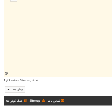
ا
ب
ا
تعداد پست ها:5 • صفحه
1
از
1
ل
ا
پرش به
تماس با ما
Sitemap
حذف کوکی ها