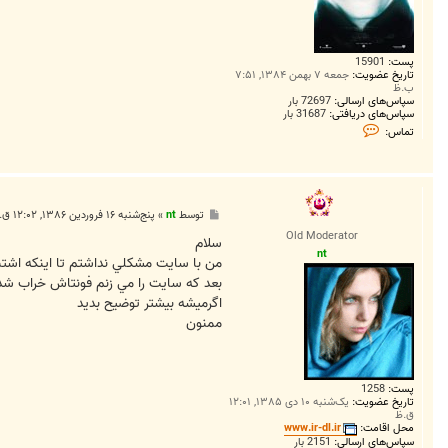
پست:
15901
تاریخ عضویت:
جمعه ۷ بهمن ۱۳۸۴, ۷:۵۱
ب.ظ
سپاس‌های ارسالی:
72697 بار
سپاس‌های دریافتی:
31687 بار
ت
تماس:
م
ا
س
M
a
h
پ
توسط
nt
»
پنج‌شنبه ۱۶ فروردین ۱۳۸۶, ۱۲:۰۲ ق.ظ
d
س
i
Old Moderator
ت
سلام
1
nt
9
من با سايت مشکلي نداشتم تا اينکه اشتب
4
بعد که سايت را مي زنم فونتاش خراب ش
4
اگرميشه بيشتر توضيح بديد
ممنون
پست:
1258
تاریخ عضویت:
یک‌شنبه ۱۰ دی ۱۳۸۵, ۱۲:۰۱
ق.ظ
محل اقامت:
www.ir-dl.ir
سپاس‌های ارسالی:
2151 بار