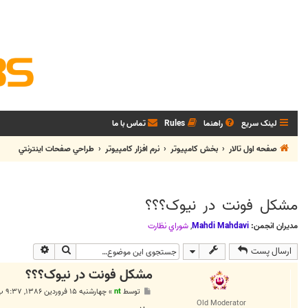
لینک سریع
راهنما
Rules
تماس با ما
صفحه اول تالار
بخش كامپيوتر
نرم افزار كامپيوتر
طراحي صفحات اينترنتي
مشکل فونت در نیوک؟؟؟
مدیران انجمن:
Mahdi Mahdavi
,
شوراي نظارت
جستجو
جستجوی پی
ارسال پست
مشکل فونت در نیوک؟؟؟
پ
توسط
nt
»
چهارشنبه ۱۵ فروردین ۱۳۸۶, ۹:۳۷ ب.ظ
س
Old Moderator