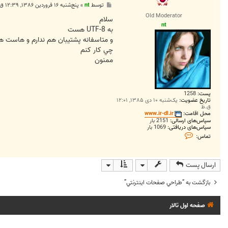
پ
توسط
nt
»
پنج‌شنبه ۱۶ فروردین ۱۳۸۶, ۱۲:۳۹ ق.ظ
d
س
i
Old Moderator
ت
سلام
1
nt
9
به UTF-8 هست
4
و متاسفانه پشتيبان هم ندارم و هاست هم
4
چي کار کنم
ممنون
پست:
1258
تاریخ عضویت:
یک‌شنبه ۱۰ دی ۱۳۸۵, ۱۲:۰۱
ق.ظ
محل اقامت:
www.ir-dl.ir
سپاس‌های ارسالی:
2151 بار
سپاس‌های دریافتی:
1069 بار
ت
تماس:
م
ا
س
n
ارسال پست
t
بازگشت به “طراحي صفحات اينترنتي”
صفحه اول تالار