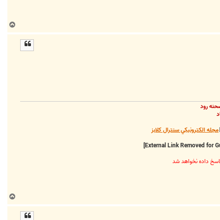
ب
ا
ل
ا
حنه رود
د
مجله الکترونيکي سنترال کلابز
ب
ا
ل