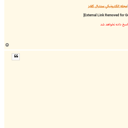
مجله الکترونيکي سنترال کلابز
ب
ا
ل
ا