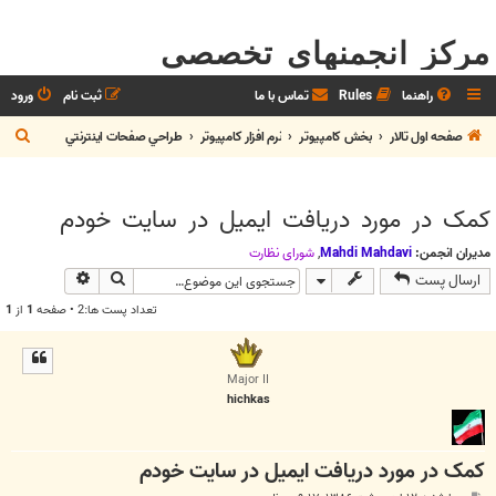
مرکز انجمنهای تخصصی
راهنما
Rules
تماس با ما
ثبت نام
ورود
ج
صفحه اول تالار
بخش كامپيوتر
نرم افزار كامپيوتر
طراحي صفحات اينترنتي
س
ت
کمک در مورد دريافت ايميل در سايت خودم
ج
و
مدیران انجمن:
Mahdi Mahdavi
,
شوراي نظارت
جستجو
جستجوی پیش
ارسال پست
تعداد پست ها:2 • صفحه
1
از
1
Major II
hichkas
کمک در مورد دريافت ايميل در سايت خودم