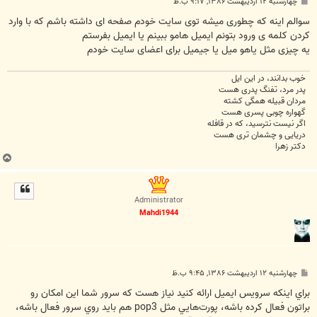
پ
چهارشنبه ۱۲ اردیبهشت ۱۳۸۶, ۹:۱۷ ب.ظ
س
ت
سوالم اینه که چطوری میشه توی سایت خودم صفحه ای داشته باشم که با وارد
کردن کلمه ی ورود بتونم ایمیل هامو ببینم یا ایمیل بفرستم
یه چیزی مثل یاهو میل یا جیمیل برای اعضای سایت خودم
خوب بدانند، در این ایل
پدر مرد، تفنگ پدری هست
مردان قبیله همگی کشته
گهواره چوبی پسری هست
اگر نیست نترسید، که در قافله
دریایی و چشمان تری هست
دکتر زهرا
ب
ا
ل
ا
Administrator
Mahdi1944
پ
چهارشنبه ۱۲ اردیبهشت ۱۳۸۶, ۹:۴۵ ب.ظ
س
ت
براي اينکه سرويس ايميل ارائه کنيد نياز هست که سرور شما اين امکان رو
براتون فعال کرده باشه، پورت‌هايي مثل pop3 هم بايد روي سرور فعال باشه،