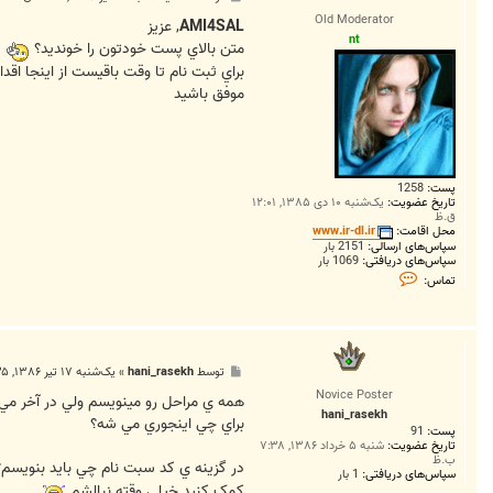
س
Old Moderator
ت
AMI4SAL
, عزيز
nt
متن بالاي پست خودتون را خونديد؟
براي ثبت نام تا وقت باقيست از اينجا اقدا
موفق باشيد
پست:
1258
تاریخ عضویت:
یک‌شنبه ۱۰ دی ۱۳۸۵, ۱۲:۰۱
ق.ظ
محل اقامت:
www.ir-dl.ir
سپاس‌های ارسالی:
2151 بار
سپاس‌های دریافتی:
1069 بار
ت
تماس:
م
ا
س
n
t
پ
توسط
hani_rasekh
»
یک‌شنبه ۱۷ تیر ۱۳۸۶, ۸:۳۵ ب.ظ
س
Novice Poster
ت
همه ي مراحل رو مينويسم ولي در آخر مي گه (كدي كه شم
hani_rasekh
براي چي اينجوري مي شه؟
پست:
91
تاریخ عضویت:
شنبه ۵ خرداد ۱۳۸۶, ۷:۳۸
ب.ظ
در گزينه ي کد سبت نام چي بايد بنويسم
سپاس‌های دریافتی:
1 بار
کمک کنيد خيلي وقته نبالشم