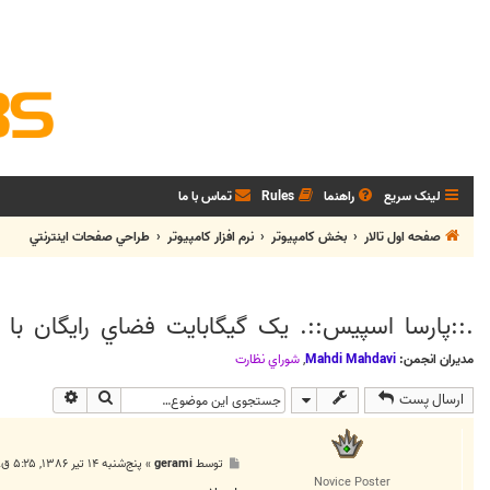
لینک سریع
راهنما
Rules
تماس با ما
صفحه اول تالار
بخش كامپيوتر
نرم افزار كامپيوتر
طراحي صفحات اينترنتي
.::پارسا اسپيس::. يک گيگابايت فضاي رايگان با 
مدیران انجمن:
Mahdi Mahdavi
,
شوراي نظارت
جستجو
جستجوی پی
ارسال پست
پ
توسط
gerami
»
پنج‌شنبه ۱۴ تیر ۱۳۸۶, ۵:۲۵ ق.ظ
س
Novice Poster