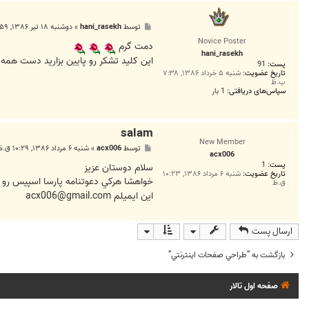
n
t
پ
توسط
hani_rasekh
»
دوشنبه ۱۸ تیر ۱۳۸۶, ۶:۵۹ ب.ظ
س
Novice Poster
ت
دمت گرم
hani_rasekh
اين کليد تشکر رو پايين بزاريد دست هم
پست:
91
تاریخ عضویت:
شنبه ۵ خرداد ۱۳۸۶, ۷:۳۸
ب.ظ
سپاس‌های دریافتی:
1 بار
salam
New Member
پ
توسط
acx006
»
شنبه ۶ مرداد ۱۳۸۶, ۱۰:۲۹ ق.ظ
acx006
س
پست:
1
ت
سلام دوستان عزيز
تاریخ عضویت:
شنبه ۶ مرداد ۱۳۸۶, ۱۰:۲۳
خواهشا هركي دعوتنامه پارسا اسپيس رو د
ق.ظ
اين ايميلم
acx006@gmail.com
ارسال پست
بازگشت به “طراحي صفحات اينترنتي”
صفحه اول تالار