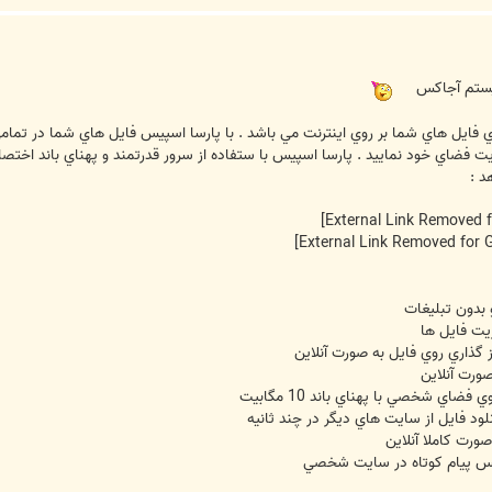
یستم آجاکس
فايل هاي شما بر روي اينترنت مي باشد . با پارسا اسپيس فايل هاي شما در تمامي
يريت فضاي خود نماييد . پارسا اسپيس با ستفاده از سرور قدرتمند و پهناي باند اختص
د :
 بدون تبليغات