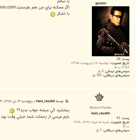
ت
با سلام
gerami
اگر ممکنه براي من هم بفرستيد:mr_mr_gerami@yahoo.com
با تشکر
پست:
59
تاریخ عضویت:
دوشنبه ۱۸ اردیبهشت ۱۳۸۵,
۷:۵۸ ب.ظ
سپاس‌های ارسالی:
3 بار
سپاس‌های دریافتی:
101 بار
پ
توسط
hani_rasekh
»
پنج‌شنبه ۱۴ تیر ۱۳۸۶, ۹:۴۱ ب.ظ
س
Novice Poster
ت
ببخشيد کي ميشه جواب بديد؟؟
hani_rasekh
بازم مرسي از زحمات شما خيلي وقت بود
پست:
91
تاریخ عضویت:
شنبه ۵ خرداد ۱۳۸۶, ۷:۳۸
ب.ظ
سپاس‌های دریافتی:
1 بار