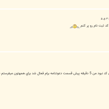
کد ثبت نام رو پر کنم
مهتون ميفرستم فعلا 10 تا دارم