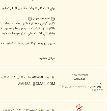
براي ثبت نام تا وقت باقيس اقدام نماييد 
اطلاعيه مهم
كاربر گرامي ، طبق قوانين سايت ايجاد 
پشتيباني اكانت هاي ديگر مربوط به خود را
سرويس پيام كوتاه نيز به علت شرايط جديد شركت مخابرات در زمينه رسال SMS در اين
موفق باشيد
New Member
پ
توسط
AMI4SAL
»
شنبه ۱۶ تیر ۱۳۸۶, ۱۱:۰۶ ب.ظ
AMI4SAL
س
پست:
3
ت
AMI4SAL@GMAIL.COM
تاریخ عضویت:
یک‌شنبه ۱۹ فروردین ۱۳۸۶,
۴:۳۴ ق.ظ
پ
توسط
nt
»
یک‌شنبه ۱۷ تیر ۱۳۸۶, ۱۲:۰۳ ق.ظ