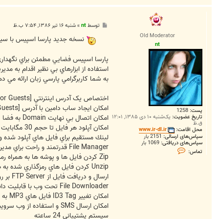
پ
توسط
nt
»
شنبه ۱۶ تیر ۱۳۸۶, ۷:۵۴ ب.ظ
س
Old Moderator
ت
نسخه جديد پارسا اسپيس با س
nt
پارسا اسپيس فضايي مطمئن براي نگهداري 
استفاده از ابزارهاي بي نظير اقدام به مد
به شما كاربرگرامي پارسي زبان ارائه مي ده
اختصاص يک آدرس اينترنتي
[External Link Removed for Guests]
امكان ايجاد ساب دامين با آدرس
[External Link Removed for Guests]
پست:
1258
امكان اتصال بي نهايت Domain به فضا
تاریخ عضویت:
یک‌شنبه ۱۰ دی ۱۳۸۵, ۱۲:۰۱
ق.ظ
امكان آپلود هر فايل تا حجم 30 مگابايت
محل اقامت:
www.ir-dl.ir
لينك مستقيم براي فايل هاي آپلود شده و
سپاس‌های ارسالی:
2151 بار
سپاس‌های دریافتی:
1069 بار
File Manager قدرتمند و راحت براي مديريت فايل ها
ت
تماس:
م
Zip كردن فايل ها و پوشه ها به همراه رمز گذاري روي فايل به صورت آنلاين
ا
Unzip كردن فايل هاي رمزگذاري شده به صورت آنلاين
س
n
ارسال و دريافت فايل از FTP Server بر روي فضاي شخصي با پهناي باند 10 مگابيت
t
File Downloader تحت وب با قابليت دانلود فايل از سايت هاي ديگر در چند ثانيه
امكان تغيير ID3 Tag فايل هاي MP3 به صورت كاملا آنلاين
امكان ارسال SMS و استفاده از وب سرويس پيام كوتاه در سايت شخصي
سيستم پشتيباني 24 ساعته