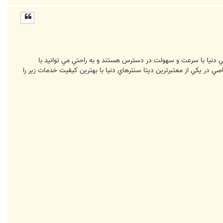
ا
ل
ا
 دنيا با سرعت و سهولت در دسترس هستند و به راحتي مي توانيد با
اصي در يكي از معتبرترين ديتا سنترهاي دنيا با بهترين كيفيت خدمات زير را