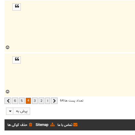
ا
ل
ا
ب
ا
ل
ا
ب
ا
4
تعداد پست ها:64
6
5
3
2
1
قبلی
بعدی
ل
ا
پرش به
تماس با ما
Sitemap
حذف کوکی ها