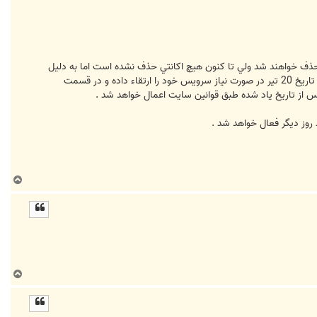
حذف خواهند شد ولي تا كنون هيچ اكانتي حذف نشده است اما به دليل
بالاتر بردن كيفيت سرويس ها و مديريت صحيح كاربران در صورتي كه اقدام به ايجاد بيش از يك اكانت نموديد لطفا حداكثر تا تاريخ 20 تير در صورت نياز سرويس خود را ارتقاء داده و در قسمت
 پس از تاريخ ياد شده طبق قوانين سايت اعمال خواهد شد .
ب
ا
ل
ا
ب
ا
ل
ا