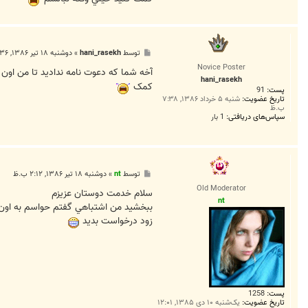
پ
توسط
hani_rasekh
»
دوشنبه ۱۸ تیر ۱۳۸۶, ۳:۳۶ ق.ظ
س
Novice Poster
ت
آخه شما که دعوت نامه نداديد تا من اون 
hani_rasekh
کمک
پست:
91
تاریخ عضویت:
شنبه ۵ خرداد ۱۳۸۶, ۷:۳۸
ب.ظ
سپاس‌های دریافتی:
1 بار
پ
توسط
nt
»
دوشنبه ۱۸ تیر ۱۳۸۶, ۲:۱۲ ب.ظ
س
Old Moderator
ت
سلام خدمت دوستان عزيزم
nt
ببخشيد من اشتباهي گفتم حواسم به اون کد نبود من 5 دقيقه پيش قسمت دعوتنامه برام فعال شد براي ه
زود درخواست بديد
پست:
1258
تاریخ عضویت:
یک‌شنبه ۱۰ دی ۱۳۸۵, ۱۲:۰۱