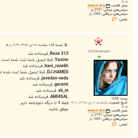
ق.ظ
محل اقامت:
www.ir-dl.ir
سپاس‌های ارسالی:
2151 بار
سپاس‌های دریافتی:
1069 بار
ت
تماس:
م
ا
س
n
t
پ
توسط
nt
»
دوشنبه ۱۸ تیر ۱۳۸۶, ۲:۱۹ ب.ظ
س
Old Moderator
ت
Reza 313
, فرستاده شد
nt
Yasinn
, قبلا ايميل شما ثبت شده است
hani_rasekh
, فرستاده شد
DJ.HAMED
, قبلا ايميل شما ثبت شده 
javedan-seda
, فرستاده شد
gerami
, فرستاده شد
vb_m
, فرستاده شد
AMI4SAL
, فرستاده شد
پست:
1258
فعلا 4 تا دیگه دعوتنامه دارم
تاریخ عضویت:
یک‌شنبه ۱۰ دی ۱۳۸۵, ۱۲:۰۱
ق.ظ
موفق باشيد
محل اقامت:
www.ir-dl.ir
سپاس‌های ارسالی:
2151 بار
سپاس‌های دریافتی:
1069 بار
ت
تماس:
م
ا
س