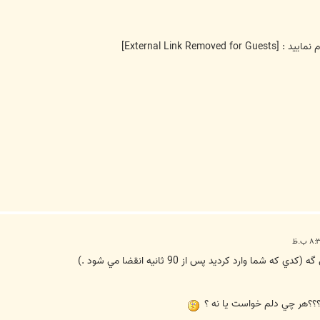
م نماييد :
[External Link Removed for Guests]
ا وارد كرديد پس از 90 ثانيه انقضا مي شود .)
؟؟؟هر چي دلم خواست يا نه ؟