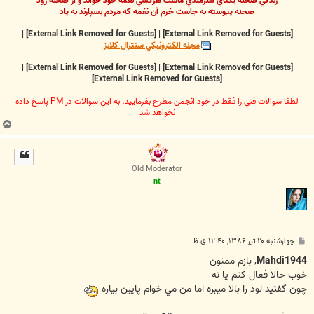
زندگي صحنه يکتاي هنرمندي ماست هرکسي نغمه خود خواند و از صحنه رود
صحنه پيوسته به جاست خرم آن نغمه که مردم بسپارند به ياد
|
[External Link Removed for Guests]
|
[External Link Removed for Guests]
مجله الکترونيکي سنترال کلابز
|
[External Link Removed for Guests]
|
[External Link Removed for Guests]
[External Link Removed for Guests]
لطفا سوالات فني را فقط در خود انجمن مطرح بفرماييد، به اين سوالات در PM پاسخ داده
نخواهد شد
ب
ا
ل
ا
Old Moderator
nt
پ
چهارشنبه ۲۰ تیر ۱۳۸۶, ۱۲:۴۰ ق.ظ
س
ت
Mahdi1944
, بازم ممنون
خوب حالا فعال کنم يا نه
چون گفتيد لود را بالا ميبره اما من مي خوام پايين بياره