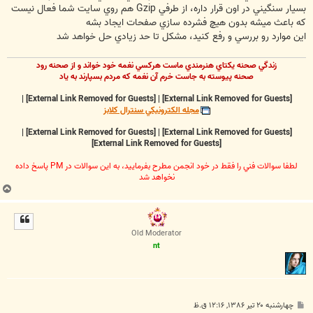
بسيار سنگيني در اون قرار داره، از طرفي Gzip هم روي سايت شما فعال نيست
که باعث ميشه بدون هيچ فشرده سازي صفحات ايجاد بشه
اين موارد رو بررسي و رفع کنيد، مشکل تا حد زيادي حل خواهد شد
زندگي صحنه يکتاي هنرمندي ماست هرکسي نغمه خود خواند و از صحنه رود
صحنه پيوسته به جاست خرم آن نغمه که مردم بسپارند به ياد
|
[External Link Removed for Guests]
|
[External Link Removed for Guests]
مجله الکترونيکي سنترال کلابز
|
[External Link Removed for Guests]
|
[External Link Removed for Guests]
[External Link Removed for Guests]
لطفا سوالات فني را فقط در خود انجمن مطرح بفرماييد، به اين سوالات در PM پاسخ داده
نخواهد شد
ب
ا
ل
ا
Old Moderator
nt
پ
چهارشنبه ۲۰ تیر ۱۳۸۶, ۱۲:۱۶ ق.ظ