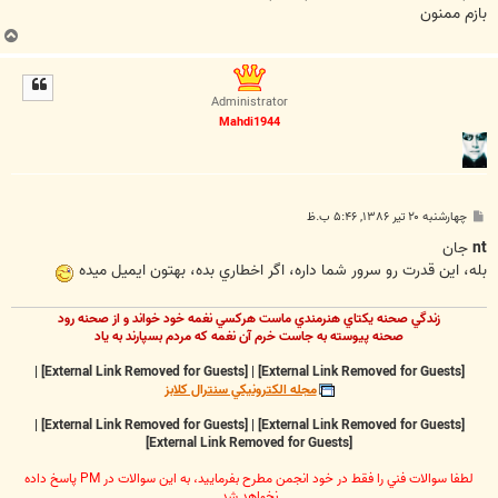
بازم ممنون
ب
ا
ل
ا
Administrator
Mahdi1944
پ
چهارشنبه ۲۰ تیر ۱۳۸۶, ۵:۴۶ ب.ظ
س
ت
nt
جان
بله، اين قدرت رو سرور شما داره، اگر اخطاري بده، بهتون ايميل ميده
زندگي صحنه يکتاي هنرمندي ماست هرکسي نغمه خود خواند و از صحنه رود
صحنه پيوسته به جاست خرم آن نغمه که مردم بسپارند به ياد
|
[External Link Removed for Guests]
|
[External Link Removed for Guests]
مجله الکترونيکي سنترال کلابز
|
[External Link Removed for Guests]
|
[External Link Removed for Guests]
[External Link Removed for Guests]
لطفا سوالات فني را فقط در خود انجمن مطرح بفرماييد، به اين سوالات در PM پاسخ داده
نخواهد شد