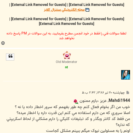
|
[External Link Removed for Guests]
|
[External Link Removed for Guests]
مجله الکترونيکي سنترال کلابز
|
[External Link Removed for Guests]
|
[External Link Removed for Guests]
[External Link Removed for Guests]
لطفا سوالات فني را فقط در خود انجمن مطرح بفرماييد، به اين سوالات در PM پاسخ داده
نخواهد شد
ب
ا
ل
ا
Old Moderator
nt
پ
چهارشنبه ۲۰ تیر ۱۳۸۶, ۲:۴۲ ب.ظ
س
ت
Mahdi1944
, عزيز ،‌بازم ممنون
خوب من اگر بخوام فعال کنم چه طور بفهمم که سرور اخطار داده يا نه ؟
اصلا سروري که من دارم استفاده مي کنم اين قدرت داره يا اخطار ميده؟
من فقط کد کانتر وبگذر و کد تبليغات کليکي را دارم مشکلي از لحاظ اسکريپتي
که نداره؟
اونم را به مسئولين نيوک ميگم ببينم مشکل کجاست