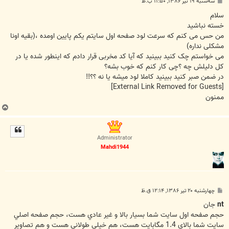
پ
سه‌شنبه ۱۹ تیر ۱۳۸۶, ۱۱:۵۰ ب.ظ
س
ت
سلام
خسته نباشید
من حس می کنم که سرعت لود صفحه اول سایتم یکم پایین اومده ،(بقیه اونا
مشکلی نداره)
‌می خواستم چک کنید ببینید که آیا کد مخربی قرار دادم که اینطور شده یا در
کل دلیلش چه ؟چی کار کنم که خوب بشه؟
در ضمن صبر کنید ببینید کاملا لود میشه یا نه ؟؟!!
[External Link Removed for Guests]
ممنون
ب
ا
ل
ا
Administrator
Mahdi1944
پ
چهارشنبه ۲۰ تیر ۱۳۸۶, ۱۲:۱۴ ق.ظ
س
ت
nt
جان
حجم صفحه اول سايت شما بسيار بالا و غير عادي هست، حجم صفحه اصلي
سايت شما بالاي 1.4 مگابايت هست، هم خيلي طولاني هست و هم تصاوير