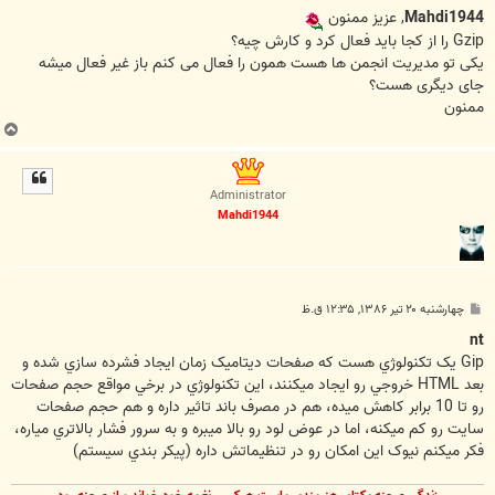
س
ت
Mahdi1944
, عزيز ممنون
Gzip را از کجا بايد فعال کرد و کارش چيه؟
یکی تو مدیریت انجمن ها هست همون را فعال می کنم باز غیر فعال میشه
جای دیگری هست؟
ممنون
ب
ا
ل
ا
Administrator
Mahdi1944
پ
چهارشنبه ۲۰ تیر ۱۳۸۶, ۱۲:۳۵ ق.ظ
س
ت
nt
Gip يک تکنولوژي هست که صفحات ديتاميک زمان ايجاد فشرده سازي شده و
بعد HTML خروجي رو ايجاد ميکنند، اين تکنولوژي در برخي مواقع حجم صفحات
رو تا 10 برابر کاهش ميده، هم در مصرف باند تاثير داره و هم حجم صفحات
سايت رو کم ميکنه، اما در عوض لود رو بالا ميبره و به سرور فشار بالاتري مياره،
فکر ميکنم نيوک اين امکان رو در تنظيماتش داره (پيکر بندي سيستم)