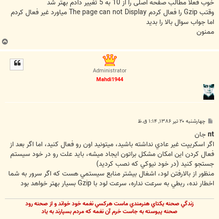
خوب فعلا مطالب صفحه اصلی را از 10 به 5 تغییر دادم بهتر شد
وقتب Gzip را فعال کردم The page can not Display میاورد غیر فعال کردم
اما جواب سوال بالا را بدید
ممنون
ب
ا
ل
ا
Administrator
Mahdi1944
پ
چهارشنبه ۲۰ تیر ۱۳۸۶, ۱:۱۴ ق.ظ
س
ت
nt
جان
اگر اسکريپت غير عادي نداشته باشيد، ميتونيد اون رو فعال کنيد، اما اگر بعد از
فعال کردن اين امکان مشکل براتون ايجاد ميشه، بايد علت رو در خود سيستم
جستجو کنيد (در خود نيوکي که نصب کرديد)
منظور از بالارفتن لود، اشغال بيشتر منابع سيستمي هست که اگر سرور به شما
اخطار نده، ربطي به سرعت نداره، سرعت لود با Gzip بسيار بهتر خواهد بود
زندگي صحنه يکتاي هنرمندي ماست هرکسي نغمه خود خواند و از صحنه رود
صحنه پيوسته به جاست خرم آن نغمه که مردم بسپارند به ياد