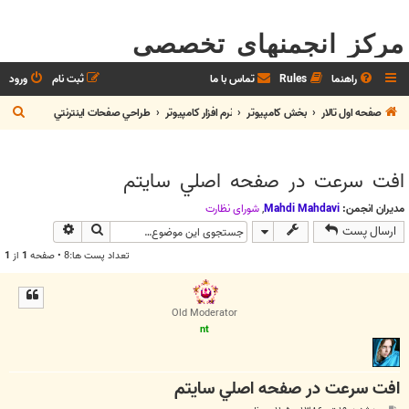
مرکز انجمنهای تخصصی
راهنما
Rules
تماس با ما
ثبت نام
ورود
ج
صفحه اول تالار
بخش كامپيوتر
نرم افزار كامپيوتر
طراحي صفحات اينترنتي
س
ت
افت سرعت در صفحه اصلي سايتم
ج
و
مدیران انجمن:
Mahdi Mahdavi
,
شوراي نظارت
جستجو
جستجوی پیش
ارسال پست
تعداد پست ها:8 • صفحه
1
از
1
Old Moderator
nt
افت سرعت در صفحه اصلي سايتم