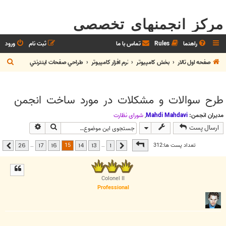
مرکز انجمنهای تخصصی
راهنما
Rules
تماس با ما
ثبت نام
ورود
ج
صفحه اول تالار
بخش كامپيوتر
نرم افزار كامپيوتر
طراحي صفحات اينترنتي
س
ت
طرح سوالات و مشکلات در مورد ساخت انجمن
ج
و
مدیران انجمن:
Mahdi Mahdavi
,
شوراي نظارت
جستجو
جستجوی پیشر
ارسال پست
صفحه
15
از
26
15
تعداد پست ها:312
…
…
26
17
16
14
13
1
قبلی
بعدی
Colonel II
Professional