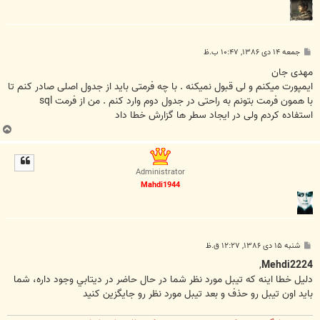
پ
جمعه ۱۴ دی ۱۳۸۶, ۱۰:۴۷ ب.ظ
س
ت
مهدی جان
ایمپورت میکنم و لی قبول نمیکنه . با چه فرمتی باید از جدول اصلی صادر کنم تا
با همون فرمت بتونم به راحتی در جدول دوم وارد کنم . من از فرمت sql
استفاده کردم ولی در ایجاد سطر ها گزارش خطا داد
ب
ا
ل
ا
Administrator
Mahdi1944
پ
شنبه ۱۵ دی ۱۳۸۶, ۱۲:۲۷ ق.ظ
س
ت
,
Mehdi2224
دليل خطا اينه که تيبل مورد نظر شما در حال حاضر در ديتابي وجود داره، شما
بايد اون تيبل رو حذف و بعد تيبل مورد نظر رو جايگزين کنيد