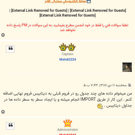
مجله الکترونيکي سنترال کلابز
|
[External Link Removed for Guests]
|
[External Link Removed for Guests]
[External Link Removed for Guests]
لطفا سوالات فني را فقط در خود انجمن مطرح بفرماييد، به اين سوالات در PM پاسخ داده
نخواهد شد
ب
ا
ل
ا
Captain
Mehdi2224
پ
سه‌شنبه ۱۱ دی ۱۳۸۶, ۷:۴۳ ب.ظ
س
ت
من میخوام داده های چند جدول رو در فروم قبلی به دیتابیس فروم نهایی اضافه
کنم . این کار از طریق IMPORT انجام میشه و یا ایجاد سطر به سطر داده ها در
جداول دیتابیس .
ب
ا
ل
ا
Administrator