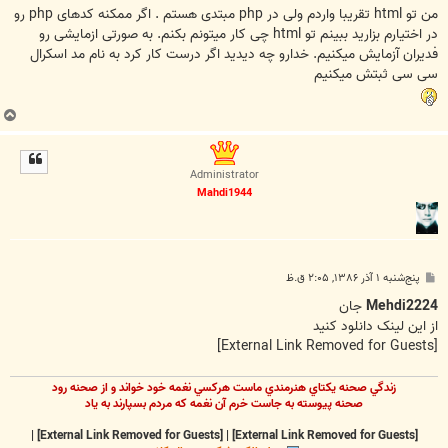
من تو html تقریبا واردم ولی در php مبتدی هستم . اگر ممکنه کدهای php رو
در اختیارم بزارید ببینم تو html چی کار میتونم بکنم. به صورتی ازمایشی رو
فدیران آزمایش میکنیم. خدارو چه دیدید اگر درست کار کرد به نام مد اسکرال
سی سی ثبتش میکنیم
ب
ا
ل
ا
Administrator
Mahdi1944
پ
پنج‌شنبه ۱ آذر ۱۳۸۶, ۲:۰۵ ق.ظ
س
ت
Mehdi2224
جان
از اين لينک دانلود کنيد
[External Link Removed for Guests]
زندگي صحنه يکتاي هنرمندي ماست هرکسي نغمه خود خواند و از صحنه رود
صحنه پيوسته به جاست خرم آن نغمه که مردم بسپارند به ياد
|
[External Link Removed for Guests]
|
[External Link Removed for Guests]