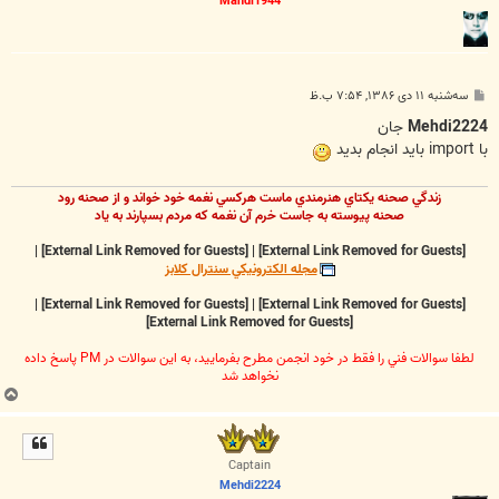
Mahdi1944
پ
سه‌شنبه ۱۱ دی ۱۳۸۶, ۷:۵۴ ب.ظ
س
ت
Mehdi2224
جان
با import بايد انجام بديد
زندگي صحنه يکتاي هنرمندي ماست هرکسي نغمه خود خواند و از صحنه رود
صحنه پيوسته به جاست خرم آن نغمه که مردم بسپارند به ياد
|
[External Link Removed for Guests]
|
[External Link Removed for Guests]
مجله الکترونيکي سنترال کلابز
|
[External Link Removed for Guests]
|
[External Link Removed for Guests]
[External Link Removed for Guests]
لطفا سوالات فني را فقط در خود انجمن مطرح بفرماييد، به اين سوالات در PM پاسخ داده
نخواهد شد
ب
ا
ل
ا
Captain
Mehdi2224