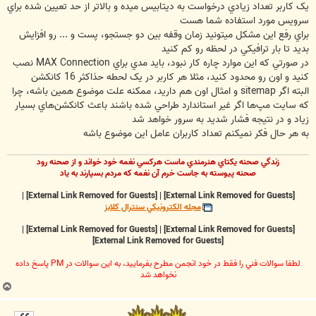
يک کاربر تعداد زيادي درخواست به ديتابيس ميده و بالاتر از حد تعيين شده براي
سرويس مورد استفاده شما هست
براي رفع اين مشکل ميتونيد زمان وقفه بين دو جستجو، پست و ... رو افزايش
بديد تا بار ترافيکي در لحظه رو کم کنيد
در صورتي که اين موارد چاره کار نبود، بايد مدي براي MAX Connection نصب
کنيد و اون رو محدود کنيد، مثلا هر کاربر در يک لحطه حذاکثر 16 کانکشن
البته اگر sitemap و امثال اون هم داريد، ممکنه علت موضوع همين باشه، چرا
که سايت مپ‌ها اگر غير استاندارد طراحي شده باشند باعث کانکشن‌هاي بسيار
زياد و در نتيجه فشار شديد به سرور خواهد شد
به هر حال فکر نميکنم تعداد کاربران عامل اين موضوع باشه
زندگي صحنه يکتاي هنرمندي ماست هرکسي نغمه خود خواند و از صحنه رود
صحنه پيوسته به جاست خرم آن نغمه که مردم بسپارند به ياد
|
[External Link Removed for Guests]
|
[External Link Removed for Guests]
مجله الکترونيکي سنترال کلابز
|
[External Link Removed for Guests]
|
[External Link Removed for Guests]
[External Link Removed for Guests]
لطفا سوالات فني را فقط در خود انجمن مطرح بفرماييد، به اين سوالات در PM پاسخ داده
نخواهد شد
ب
ا
ل