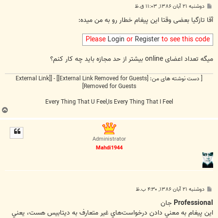
پ
دوشنبه ۲۱ آبان ۱۳۸۶, ۱۱:۰۳ ق.ظ
س
ت
آقا تازگیا بعضی وقتا این پیغام خطار رو به من میده:
Please
Login
or
Register
to see this code
میگه تعداد اعضای online بیشتر از حد مجازه باید چه کار کنم؟
[ دست نوشته های من:
[External Link Removed for Guests]
] - [
[External Link
Removed for Guests]
Every Thing That U Feel,Is Every Thing That I Feel
ب
ا
ل
ا
Administrator
Mahdi1944
پ
دوشنبه ۲۱ آبان ۱۳۸۶, ۴:۳۰ ب.ظ
س
ت
Professional
جان
اين پيغام به معني دادن درخواست‌هاي غير متعارف به ديتابيس هست، يعني