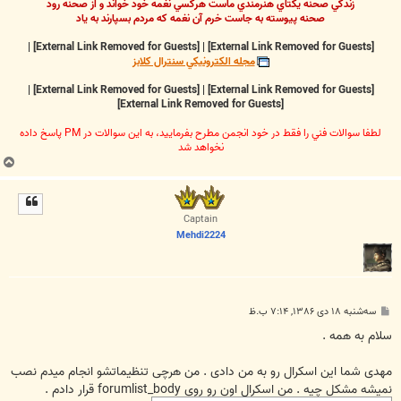
زندگي صحنه يکتاي هنرمندي ماست هرکسي نغمه خود خواند و از صحنه رود
صحنه پيوسته به جاست خرم آن نغمه که مردم بسپارند به ياد
|
[External Link Removed for Guests]
|
[External Link Removed for Guests]
مجله الکترونيکي سنترال کلابز
|
[External Link Removed for Guests]
|
[External Link Removed for Guests]
[External Link Removed for Guests]
لطفا سوالات فني را فقط در خود انجمن مطرح بفرماييد، به اين سوالات در PM پاسخ داده
نخواهد شد
ب
ا
ل
ا
Captain
Mehdi2224
پ
سه‌شنبه ۱۸ دی ۱۳۸۶, ۷:۱۴ ب.ظ
س
ت
سلام به همه .
مهدی شما این اسکرال رو به من دادی . من هرچی تنظیماتشو انجام میدم نصب
نمیشه مشکل چیه . من اسکرال اون رو روی forumlist_body قرار دادم .