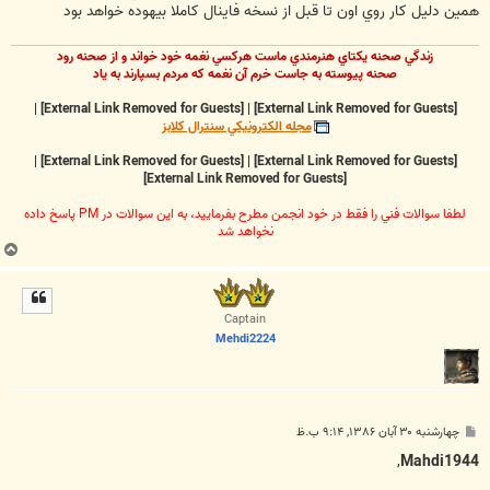
همين دليل کار روي اون تا قبل از نسخه فاينال کاملا بيهوده خواهد بود
زندگي صحنه يکتاي هنرمندي ماست هرکسي نغمه خود خواند و از صحنه رود
صحنه پيوسته به جاست خرم آن نغمه که مردم بسپارند به ياد
|
[External Link Removed for Guests]
|
[External Link Removed for Guests]
مجله الکترونيکي سنترال کلابز
|
[External Link Removed for Guests]
|
[External Link Removed for Guests]
[External Link Removed for Guests]
لطفا سوالات فني را فقط در خود انجمن مطرح بفرماييد، به اين سوالات در PM پاسخ داده
نخواهد شد
ب
ا
ل
ا
Captain
Mehdi2224
پ
چهارشنبه ۳۰ آبان ۱۳۸۶, ۹:۱۴ ب.ظ
س
ت
,
Mahdi1944