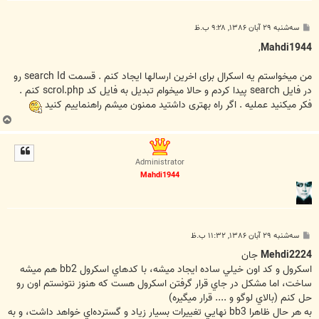
پ
سه‌شنبه ۲۹ آبان ۱۳۸۶, ۹:۲۸ ب.ظ
س
ت
,
Mahdi1944
من میخواستم یه اسکرال برای اخرین ارسالها ایجاد کنم . قسمت search Id رو
در فایل search پیدا کردم و حالا میخوام تبدیل به فایل کد scrol.php کنم .
فکر میکنید عملیه . اگر راه بهتری داشتید ممنون میشم راهنماییم کنید
ب
ا
ل
ا
Administrator
Mahdi1944
پ
سه‌شنبه ۲۹ آبان ۱۳۸۶, ۱۱:۳۲ ب.ظ
س
ت
Mehdi2224
جان
اسکرول و کد اون خيلي ساده ايجاد ميشه، با کدهاي اسکرول bb2 هم ميشه
ساخت، اما مشکل در جاي قرار گرفتن اسکرول هست که هنوز نتونستم اون رو
حل کنم (بالاي لوگو و .... قرار ميگيره)
به هر حال ظاهرا bb3 نهايي تغييرات بسيار زياد و گسترده‌اي خواهد داشت، و به