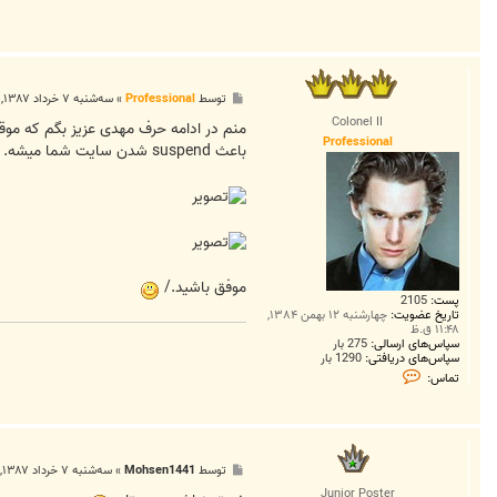
پ
توسط
Professional
»
سه‌شنبه ۷ خرداد ۱۳۸۷, ۱۰:۳۲ ق.ظ
س
Colonel II
ت
Professional
باعث suspend شدن سایت شما میشه.
موفق باشید./
پست:
2105
تاریخ عضویت:
چهارشنبه ۱۲ بهمن ۱۳۸۴,
۱۱:۴۸ ق.ظ
سپاس‌های ارسالی:
275 بار
سپاس‌های دریافتی:
1290 بار
ت
تماس:
م
ا
س
P
r
o
پ
توسط
Mohsen1441
»
سه‌شنبه ۷ خرداد ۱۳۸۷, ۳:۰۹ ب.ظ
f
س
e
Junior Poster