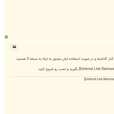
ب
ا
ل
ا
, از برخی نقاط نسخه 2 و برخی نقاط نسخه 3 ولی در کل الآن دیگه سایت phpbb پشتیبانی رسمی از phpbb2 رو کنار گذاشته و در صورت استفاده ازش مجبور به ارتثا به نسخه 3 هستید
بگیرید و نصب رو شروع کنید.