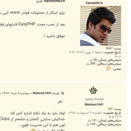
ت
hamid4639
عزیز
Farhad3614
برای اینکار از محتویات فولدر www کپی بگیرید و همینطور از DB هم Back Up تهیه کنید
بعد از نصب مجدد EasyPHP فایلهای فولدر www را جایگزین کنید و DB را هم Restore کنید . دقت کنید دقیقا اطلاعات DB و فایل Config با هم یکی باشند.
موفق باشید./
پست:
3047
تاریخ عضویت:
جمعه ۷ بهمن ۱۳۸۴, ۹:۴۱
ب.ظ
سپاس‌های ارسالی:
58 بار
سپاس‌های دریافتی:
384 بار
ت
تماس:
م
ا
س
F
a
r
پ
توسط
Mohsen1441
»
دوشنبه ۶ خرداد ۱۳۸۷, ۱۱:۵۵ ب.ظ
h
س
a
Junior Poster
ت
نام
d
Mohsen1441
3
پست:
147
6
اولا: بايد به يك نكته اشاره كنم كه:
1
تاریخ عضویت:
دوشنبه ۹ اردیبهشت ۱۳۸۷,
۱:۳۴ ق.ظ
4
خدائيش سايتي كاملتر و جامعتر از CentralClubs پيدا نكردم...
سپاس‌های ارسالی:
131 بار
اون هم با اين مديريت قوي...
سپاس‌های دریافتی:
109 بار
واقعا عال و به روز