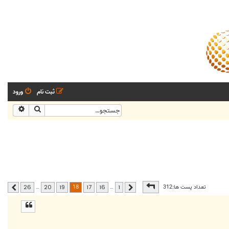
ثبت نام
ورود
جستجو
جستجو
صفحه
18
از
26
18
تعداد پست ها:312
…
…
26
20
19
17
16
1
قبلی
بعدی