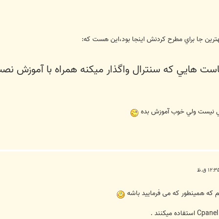
هترين جا براي مطرح كردنش اينجا بود،اين هست كه:
ست هايي كه سنترال واگذار ميكنه همراه با آموزش نص
كلي نيست ولي خوب آموزش بده
م که همینطور که می فرمایید باشه