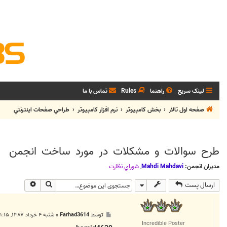
لینک سریع
راهنما
Rules
تماس با ما
صفحه اول تالار
بخش كامپيوتر
نرم افزار كامپيوتر
طراحي صفحات اينترنتي
طرح سوالات و مشکلات در مورد ساخت انجمن
مدیران انجمن:
Mahdi Mahdavi
,
شوراي نظارت
جستجو
جستجوی پی
ارسال پست
پ
توسط
Farhad3614
»
شنبه ۴ خرداد ۱۳۸۷, ۱۱:۱۵ ب.ظ
س
Incredible Poster