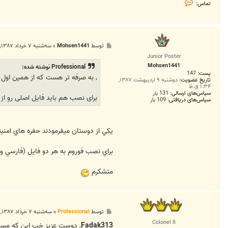
ت
تماس:
م
ا
س
P
r
o
پ
توسط
Mohsen1441
»
سه‌شنبه ۷ خرداد ۱۳۸۷, ۵:۵۰ ب.ظ
f
س
e
Junior Poster
ت
s
Mohsen1441
Professional نوشته شده:
s
پست:
147
i
, به صرفه تر هست که از همین اول از نسخه 3 اس
o
تاریخ عضویت:
دوشنبه ۹ اردیبهشت ۱۳۸۷,
۱:۳۴ ق.ظ
n
a
سپاس‌های ارسالی:
131 بار
برای نصب هم باید فایل اصلی رو ا
l
سپاس‌های دریافتی:
109 بار
يكي از دوستان ميفرمودند حفره هاي امنيتي 3 خالي هست و هك كردن اون آسون تر از نسخه 2 مي
براي نصب فوروم به هر دو فايل (فارسي و
متشكرم
پ
توسط
Professional
»
سه‌شنبه ۷ خرداد ۱۳۸۷, ۶:۱۴ ب.ظ
س
Colonel II
ت
Fadak313
, دوست عزیز خب این که مسلمه چون نسخه 3 تازه اومده ولی نسخه 3.0.1 رو بگیرید