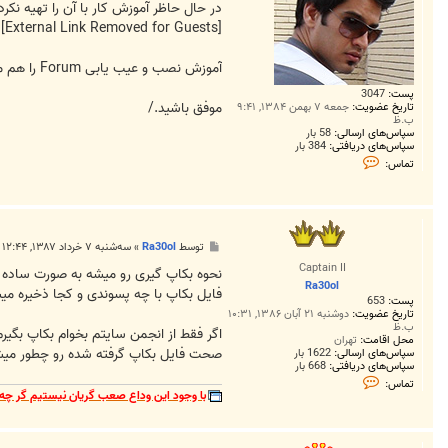
در حال حاظر آموزش کار با آن را تهیه نکردیم ولی ا
[External Link Removed for Guests]
آموزش نصب و عیب یابی Forum را هم میتونید از سایت phpbb.ir برای استفاده از phpBB بدست بیارید البته کاره خاصی نداره اگر مشکلی یا سوالی داشتید بفرمایید راهنماییتون خواهیم کرد.
پست:
3047
موفق باشید./
تاریخ عضویت:
جمعه ۷ بهمن ۱۳۸۴, ۹:۴۱
ب.ظ
سپاس‌های ارسالی:
58 بار
سپاس‌های دریافتی:
384 بار
ت
تماس:
م
ا
س
F
a
r
پ
توسط
Ra30ol
»
سه‌شنبه ۷ خرداد ۱۳۸۷, ۱۲:۴۴ ق.ظ
h
س
a
Captain II
ت
نحوه بکاپ گیری رو میشه به صورت ساده 
d
Ra30ol
3
فایل بکاپ با چه پسوندی و کجا ذخیره می
پست:
653
6
1
تاریخ عضویت:
دوشنبه ۲۱ آبان ۱۳۸۶, ۱۰:۳۱
ب.ظ
4
اگر فقط از انجمن سایتم بخوام بکاپ بگی
محل اقامت:
تهران
صحت فایل بکاپ گرفته شده رو چطور میش
سپاس‌های ارسالی:
1622 بار
سپاس‌های دریافتی:
668 بار
ت
تماس:
م
با وجود این وداع صعب گریان نیستیم گر چه 
ا
س
R
a