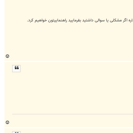
ب
ا
ل
ا
ب
ا