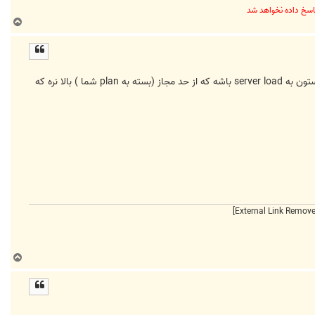
ب
ا
ل
ا
منم در ادامه حرف مهدی عزیز بگم که موقع گرفتن back up حتما حواستون به server load که در صفحه اصلی cpanel حواستون به server load باشه که از حد مجاز (بسته به plan شما ) بالا نره که
ب
ا
ل
ا