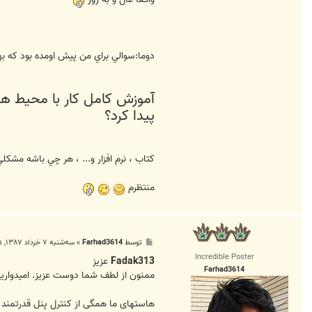
دوما:سوالي براي من پيش اومده بود كه ب
آموزش كامل كار با محيط ها
پيدا كرد؟
كتاب ، نرم افزار و... ، هر چي باشه مش
منتظرم
پ
توسط
Farhad3614
»
سه‌شنبه ۷ خرداد ۱۳۸۷, ۱۲:۳۵ ق.ظ
س
Incredible Poster
ت
Fadak313
عزیز
Farhad3614
ممنون از لطف شما دوست عزیز. امیدواری
هاستهای ما همگی از کنترل پنل قدرتمند Cpanel استفاده میکنند .