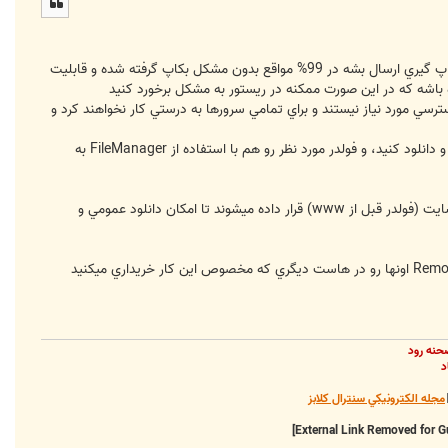
ل
ا
براي بکاپ کامل که به راحتي از backups در Cpanel اقدام کنيد و بهترين روشي هست که توصيه ميشه و اگر ايميل پايان بکاپ گيري ارسال بشه در 99% مواقع بدون مشکل بکاپ گرفته شده و قابليت
باشه که در اين صورت ممکنه در ريستور به مشکل برخورد کنيد
سترسي مورد نياز نيستند و براي تمامي سرورها به درستي کار نخواهند کرد و
اگر در يک سايت چند اسکريپت ، ديتابيس و قوبدر داريد، بايد ديتابيس رو جداگانه از طريق گزينه‌ي backups پشتيبان گرفته و دانلود کنيد، و فولدر مورد نظر رو هم با استفاده از FileManager به
بکاپهايي که با سيستم backups به صورت Full Backup گرفته ميشوند با پسوند zip و بعضا Gz هستند که در مسير اصلي سايت (فولدر قبل از www) قرار داده ميشوند تا امکان دانلود عمومي و
براي سايتهاي بزرگ با حجم زياد، امکان دانلود به دفعات زياد براي اغلب افراد وجود نداره، به همين دليل بايد از طريق Remote FTP اونها رو در هاست ديگري که مخصوص اين کار خريداري ميکنيد
حنه رود
د
مجله الکترونيکي سنترال کلابز