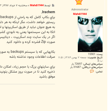
3
0
پ
توسط
Mahdi1944
»
سه‌شنبه ۷ خرداد ۱۳۸۷, ۳:۵۳ ق.ظ
o
س
Administrator
l
ت
,
Irachem
Mahdi1944
ريستور خواهد داشت، مگر اينکه به هر دل
به هيچ عنوان نبايد از طريق اسکريپتها و 
اتکا به اين سيستمها يعني به نابودي ک
صورت Zip فشرده کرده و دانلود کنيد
پست:
15901
صرقت اطلاعات وجود نداشته باشه
تاریخ عضویت:
جمعه ۷ بهمن ۱۳۸۴, ۷:۵۱
ب.ظ
سپاس‌های ارسالی:
72697 بار
سپاس‌های دریافتی:
31687 بار
ت
ذخيره کنيد تا در صورت بروز مشکل بتونيد
تماس:
م
موفق باشيد
ا
س
M
a
h
d
i
1
9
4
4