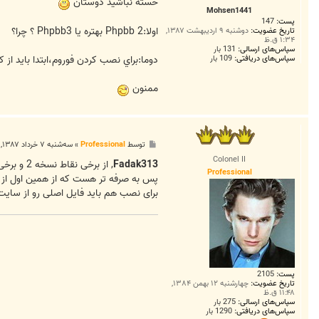
ت
خسته نباشيد دوستان
s
Mohsen1441
s
پست:
147
i
اولا:Phpbb 2 بهتره يا Phpbb3 ؟ چرا؟
o
تاریخ عضویت:
دوشنبه ۹ اردیبهشت ۱۳۸۷,
۱:۳۴ ق.ظ
n
a
سپاس‌های ارسالی:
131 بار
l
سپاس‌های دریافتی:
109 بار
دوما:براي نصب كردن فوروم،ابتدا بايد از 
ممنون
پ
توسط
Professional
»
سه‌شنبه ۷ خرداد ۱۳۸۷, ۵:۳۶ ب.ظ
س
Colonel II
ت
Fadak313
Professional
پس به صرفه تر هست که از همین اول از نسخه 3 استفا
برای نصب هم باید فایل اصلی رو از سای
پست:
2105
تاریخ عضویت:
چهارشنبه ۱۲ بهمن ۱۳۸۴,
۱۱:۴۸ ق.ظ
سپاس‌های ارسالی:
275 بار
سپاس‌های دریافتی:
1290 بار