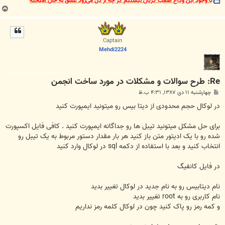
با وجود این وداع صعب گریان نیستیم گر چه از دل می‌رود عشق به جان آمیخته
ب
ا
ل
ا
Captain
Mehdi2224
Re: طرح سوالات و مشکلات در مورد ساخت انجمن
پ
چهارشنبه ۱۱ دی ۱۳۸۷, ۴:۳۱ ب.ظ
س
ت
در لوکال حجم محدودی از دیتا بیس رو میتونید ایمپورت کنید
برای حل مشکل میتونید تیبل ها رو جداگانه ایمپورت کنید . کافی فایل اکسپورت
شده رو با یک ادیتور متن باز کنید هر بار مقدار دستور مربوط به یک تیبل رو
انتخاب کنید و بعد با استفاده از دکمه sql در لوکال وارد کنید
در فایل کانفیگ
نام دیتابیس رو به نام جدید در لوکال تغییر بدید
نام کاربری رو به root تغییر بدید
و کمه رمز رو پاک کنید چون در لوکال کلمه رمز نداریم