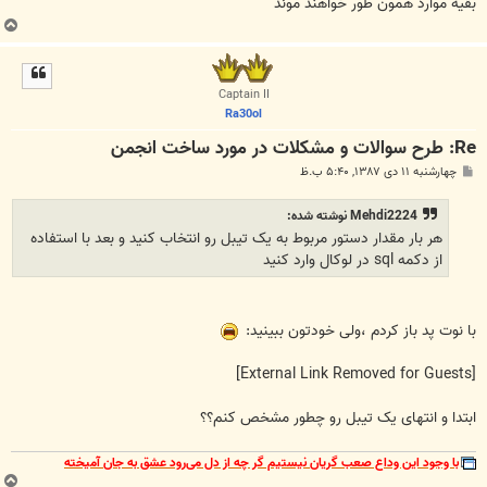
بقیه موارد همون طور خواهند موند
ب
ا
ل
ا
Captain II
Ra30ol
Re: طرح سوالات و مشکلات در مورد ساخت انجمن
پ
چهارشنبه ۱۱ دی ۱۳۸۷, ۵:۴۰ ب.ظ
س
ت
Mehdi2224 نوشته شده:
هر بار مقدار دستور مربوط به یک تیبل رو انتخاب کنید و بعد با استفاده
از دکمه sql در لوکال وارد کنید
با نوت پد باز کردم ،ولی خودتون ببینید:
[External Link Removed for Guests]
ابتدا و انتهای یک تیبل رو چطور مشخص کنم؟؟
با وجود این وداع صعب گریان نیستیم گر چه از دل می‌رود عشق به جان آمیخته
ب