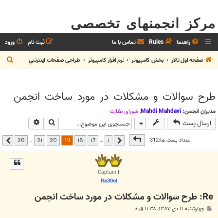
مرکز انجمنهای تخصصی
راهنما
Rules
تماس با ما
ثبت نام
ورود
ج
صفحه اول تالار
بخش كامپيوتر
نرم افزار كامپيوتر
طراحي صفحات اينترنتي
س
ت
طرح سوالات و مشکلات در مورد ساخت انجمن
ج
و
مدیران انجمن:
Mahdi Mahdavi
,
شوراي نظارت
جستجو
جستجوی پیشر
ارسال پست
صفحه
19
از
26
19
تعداد پست ها:312
…
…
26
21
20
18
17
1
قبلی
بعدی
Captain II
Ra30ol
Re: طرح سوالات و مشکلات در مورد ساخت انجمن
پ
چهارشنبه ۱۱ دی ۱۳۸۷, ۱۱:۳۸ ق.ظ
س