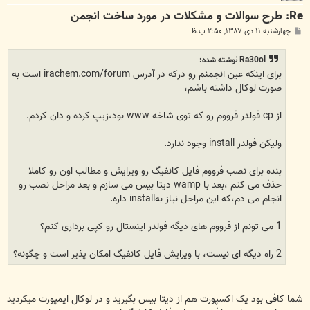
Re: طرح سوالات و مشکلات در مورد ساخت انجمن
پ
چهارشنبه ۱۱ دی ۱۳۸۷, ۲:۵۰ ب.ظ
س
ت
Ra30ol نوشته شده:
برای اینکه عین انجمنم رو درکه در آدرس irachem.com/forum است به
صورت لوکال داشته باشم،
از cp فولدر فرووم رو که توی شاخه www بود،زیپ کرده و دان کردم.
ولیکن فولدر install وجود ندارد.
بنده برای نصب فرووم فایل کانفیگ رو ویرایش و مطالب اون رو کاملا
حذف می کنم ،بعد با wamp دیتا بیس می سازم و بعد مراحل نصب رو
انجام می دم،که این مراحل نیاز بهinstall داره.
1 می تونم از فرووم های دیگه فولدر اینستال رو کپی برداری کنم؟
2 راه دیگه ای نیست، با ویرایش فایل کانفیگ امکان پذیر است و چگونه؟
شما کافی بود یک اکسپورت هم از دیتا بیس بگیرید و در لوکال ایمپورت میکردید