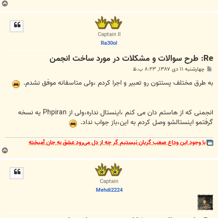
ب
ا
ل
ا
Captain II
Ra30ol
Re: طرح سوالات و مشکلات در مورد ساخت انجمن
پ
چهارشنبه ۱۱ دی ۱۳۸۷, ۸:۲۳ ب.ظ
س
ت
به طرق مختلف پستتون رو تعبیر و اجرا کردم ،ولی متاسفانه موفق نشدم.
انجمنی که از هاستم دان می کنم ،اینستال نداره،ولی از Phpiran یه نسخه
گرفتمو اینستالشو وصل کردم به این،باز جواب نداد.
با وجود این وداع صعب گریان نیستیم گر چه از دل می‌رود عشق به جان آمیخته
ب
ا
ل
ا
Captain
Mehdi2224