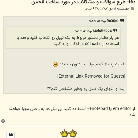
Re: طرح سوالات و مشکلات در مورد ساخت انجمن
پ
چهارشنبه ۱۱ دی ۱۳۸۷, ۹:۲۸ ب.ظ
س
ت
Ra30ol نوشته شده:
Mehdi2224 نوشته شده:
هر بار مقدار دستور مربوط به یک تیبل رو انتخاب کنید و بعد با
استفاده از دکمه sql در لوکال وارد کنید
با نوت پد باز کردم ،ولی خودتون ببینید:
[External Link Removed for Guests]
ابتدا و انتهای یک تیبل رو چطور مشخص کنم؟؟
از em editor یا notepad++ استفاده کنید تی بیل ها به راحتی مجزا خواهند
شد
ب
ا
ل