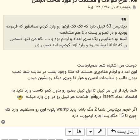
Re: طرح سوالات و مشکلات در مورد ساخت انجمن
پ
پنج‌شنبه ۱۲ دی ۱۳۸۷, ۱:۳۸ ق.ظ
س
ت
دیتابیس 63 تیبل داره که تک تک اونها رو وارد کردم،همانطور که فرموده
بودید و در تصویر پست بالا هم مشخصه
البته تو دیتابیس یک سری اعداد و ارقام بود و .... ،که من تنها قسمتی
رو که table نوشته بود و وارد sql کردم،مانند تصویر زیر
دوست من اشتباه شما همینجاست
اون اعداد و ارقام مقادیری هستند که مثلا وجود پست در سایت شما نصب
بودن قالب و تنظیمات ادمین و هزار تا چیزی دیگه رو نشون میدن
شما باید از اول هر تیبل تا اول تیبل بعدی رو بدون کمو کاست وارد کنید به
انضمام اعداد insert درواقع اطلاعات هر تیبل رو در اون وارد میکنه
اگر خجم دیتابیس شما 2 مگ باشه باید wamp بتونه اون رو مستقیما وارد کنه
چون تا 15 مگابایت اجازه ایمپورت داره
ب
ا
ارسال پست
ل
ا