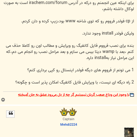
ت
برای اینکه عین انجمنم رو درکه در آدرس irachem.com/forum است به صورت
لوکال داشته باشم،
از cp فولدر فرووم رو که توی شاخه www بود،زیپ کرده و دان کردم.
ولیکن فولدر install وجود ندارد.
بنده برای نصب فرووم فایل کانفیگ رو ویرایش و مطالب اون رو کاملا حذف می
کنم ،بعد با wamp دیتا بیس می سازم و بعد مراحل نصب رو انجام می دم،که
این مراحل نیاز بهinstall داره.
1 می تونم از فرووم های دیگه فولدر اینستال رو کپی برداری کنم؟
2 راه دیگه ای نیست، با ویرایش فایل کانفیگ امکان پذیر است و چگونه؟
با وجود این وداع صعب گریان نیستیم گر چه از دل می‌رود عشق به جان آمیخته
ب
ا
ل
ا
Captain
Mehdi2224