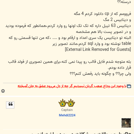
درسته؟؟
فروومم که از cp دانلود کردم 4 مگه
و دیتابیس 2 مگ
دیتابیس 63 تیبل داره که تک تک اونها رو وارد کردم،همانطور که فرموده بودید
و در تصویر پست بالا هم مشخصه
البته تو دیتابیس یک سری اعداد و ارقام بود و .... ،که من تنها قسمتی رو که
table نوشته بود و وارد sql کردم،مانند تصویر زیر
[External Link Removed for Guests]
بله متوجه شدم فایل قالب رو پیدا نمی کنه،برای همین تصویری از فولد قالب
قرار داده بودم.
ولی چرا؟؟ و چگونه باید رفعش کنم؟؟؟
با وجود این وداع صعب گریان نیستیم گر چه از دل می‌رود عشق به جان آمیخته
ب
ا
ل
ا
Captain
Mehdi2224