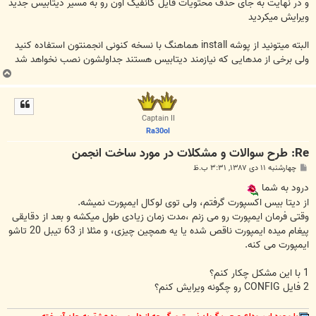
و در نهایت به جای حذف محتویات فایل کانفیگ اون رو به مسیر دیتابیس جدید
ویرایش میکردید
البته میتونید از پوشه install هماهنگ با نسخه کنونی انجمنتون استفاده کنید
ولی برخی از مدهایی که نیازمند دیتابیس هستند جداولشون نصب نخواهد شد
ب
ا
ل
ا
Captain II
Ra30ol
Re: طرح سوالات و مشکلات در مورد ساخت انجمن
پ
چهارشنبه ۱۱ دی ۱۳۸۷, ۳:۳۱ ب.ظ
س
ت
درود به شما
از دیتا بیس اکسپورت گرفتم، ولی توی لوکال ایمپورت نمیشه.
وقتی فرمان ایمپورت رو می زنم ،مدت زمان زیادی طول میکشه و بعد از دقایقی
پیغام میده ایمپورت ناقص شده یا یه همچین چیزی، و مثلا از 63 تیبل 20 تاشو
ایمپورت می کنه.
1 با این مشکل چکار کنم؟
2 فایل CONFIG رو چگونه ویرایش کنم؟