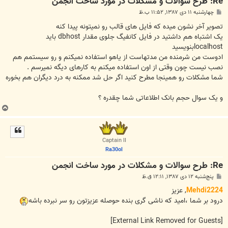
Re: طرح سوالات و مشکلات در مورد ساخت انجمن
پ
چهارشنبه ۱۱ دی ۱۳۸۷, ۱۱:۵۲ ب.ظ
س
ت
تصویر آخر نشون میده که فایل های قالب رو نمیتونه پیدا کنه
یک اشتباه هم داشتید در فایل کانفیگ جلوی مقدار dbhost باید
localhostبنویسید
ادوست من شرمنده من مدتهاست از یاهو استفاده نمیکنم و رو سیستمم هم
نصب نیست چون وقتی از اون استفاده میکنم به کارهای دیگه نمیرسم .
شما مشکلات رو همینجا مطرح کنید اگر حل شد ممکنه به درد دیگران هم بخوره
و یک سوال حجم بانک اطلاعاتی شما چقدره ؟
ب
ا
ل
ا
Captain II
Ra30ol
Re: طرح سوالات و مشکلات در مورد ساخت انجمن
پ
پنج‌شنبه ۱۲ دی ۱۳۸۷, ۱۲:۱۱ ق.ظ
س
ت
Mehdi2224
, عزیز
درود بر شما ،امید که ناشی گری بنده حوصله عزیزتون رو سر نبرده باشه
[External Link Removed for Guests]