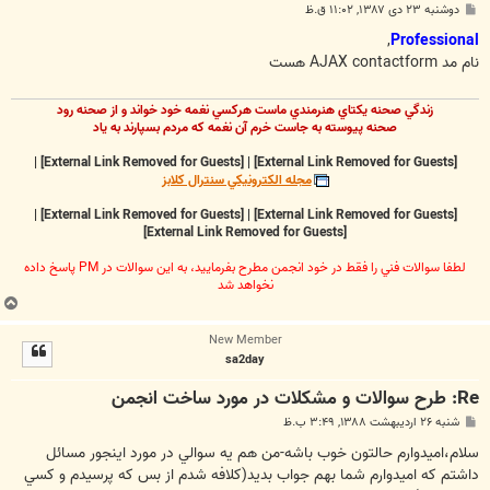
پ
دوشنبه ۲۳ دی ۱۳۸۷, ۱۱:۰۲ ق.ظ
س
ت
,
Professional
نام مد AJAX contactform هست
زندگي صحنه يکتاي هنرمندي ماست هرکسي نغمه خود خواند و از صحنه رود
صحنه پيوسته به جاست خرم آن نغمه که مردم بسپارند به ياد
|
[External Link Removed for Guests]
|
[External Link Removed for Guests]
مجله الکترونيکي سنترال کلابز
|
[External Link Removed for Guests]
|
[External Link Removed for Guests]
[External Link Removed for Guests]
لطفا سوالات فني را فقط در خود انجمن مطرح بفرماييد، به اين سوالات در PM پاسخ داده
نخواهد شد
ب
ا
New Member
ل
sa2day
ا
Re: طرح سوالات و مشکلات در مورد ساخت انجمن
پ
شنبه ۲۶ اردیبهشت ۱۳۸۸, ۳:۴۹ ب.ظ
س
ت
سلام،اميدوارم حالتون خوب باشه-من هم يه سوالي در مورد اينجور مسائل
داشتم كه اميدوارم شما بهم جواب بديد(كلافه شدم از بس كه پرسيدم و كسي