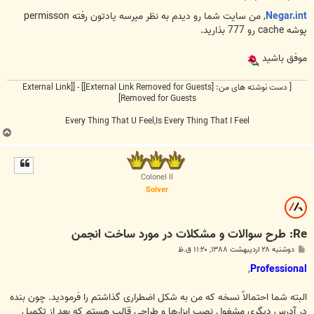
س
ت
Negar.int
, من سایت شما رو دیدم به نظر میرسه یادتون رفته permisson
پوشه cache رو 777 بذارید.
موفق باشید
[ دست نوشته های من:
[External Link Removed for Guests]
] - [
[External Link
Removed for Guests]
Every Thing That U Feel,Is Every Thing That I Feel
ب
ا
ل
ا
Colonel II
Solver
Re: طرح سوالات و مشکلات در مورد ساخت انجمن
پ
دوشنبه ۲۸ اردیبهشت ۱۳۸۸, ۱۱:۲۰ ق.ظ
س
ت
,
Professional
البته شما احتمالاً نسخه که من به شکل اضطراری گذاشتم را فرمودید. چون بنده
در آدرس دیگری مشغول نصب ابزارها و طراحی قالب هستم که بعد از تکمیل