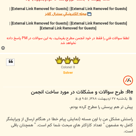
|
[External Link Removed for Guests]
|
[External Link Removed for Guests]
مجله الکترونيکي سنترال کلابز
|
[External Link Removed for Guests]
|
[External Link Removed for Guests]
[External Link Removed for Guests]
لطفا سوالات فني را فقط در خود انجمن مطرح بفرماييد، به اين سوالات در PM پاسخ داده
نخواهد شد
ب
ا
ل
ا
Colonel II
Solver
Re: طرح سوالات و مشکلات در مورد ساخت انجمن
پ
یک‌شنبه ۲۷ اردیبهشت ۱۳۸۸, ۹:۵۱ ق.ظ
س
ت
پیش تر هم پرسش را مطرح کرده بودم.
راستش مشکل من با اون مسئه (نمایش پیام خطا در هنگام ارسال از ویرایشگر
کامل به مضمون " تعداد کاراکتر هاي مبحث شما کم است. " همچنان باقی
است.