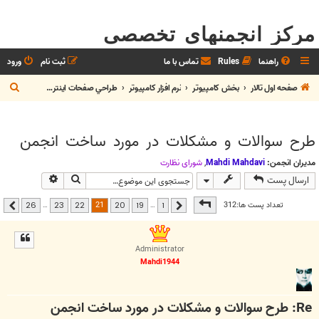
مرکز انجمنهای تخصصی
راهنما
Rules
تماس با ما
ثبت نام
ورود
ج
صفحه اول تالار
بخش كامپيوتر
نرم افزار كامپيوتر
طراحي صفحات اينترنتي
س
ت
طرح سوالات و مشکلات در مورد ساخت انجمن
ج
و
مدیران انجمن:
Mahdi Mahdavi
,
شوراي نظارت
جستجو
جستجوی پیشر
ارسال پست
صفحه
21
از
26
21
تعداد پست ها:312
…
…
26
23
22
20
19
1
قبلی
بعدی
Administrator
Mahdi1944
Re: طرح سوالات و مشکلات در مورد ساخت انجمن