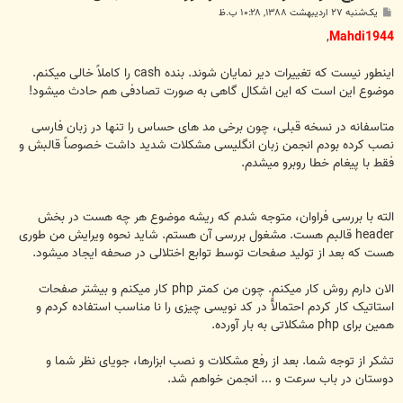
پ
یک‌شنبه ۲۷ اردیبهشت ۱۳۸۸, ۱۰:۲۸ ب.ظ
س
ت
,
Mahdi1944
اینطور نیست که تغییرات دیر نمایان شوند. بنده cash را کاملاً خالی میکنم.
موضوع این است که این اشکال گاهی به صورت تصادفی هم حادث میشود!
متاسفانه در نسخه قبلی، چون برخی مد های حساس را تنها در زبان فارسی
نصب کرده بودم انجمن زبان انگلیسی مشکلات شدید داشت خصوصاً قالبش و
فقط با پیغام خطا روبرو میشدم.
الته با بررسی فراوان، متوجه شدم که ریشه موضوع هر چه هست در بخش
header قالبم هست. مشغول بررسی آن هستم. شاید نحوه ویرایش من طوری
هست که بعد از تولید صفحات توسط توابع اختلالی در صحفه ایجاد میشود.
الان دارم روش کار میکنم. چون من کمتر php کار میکنم و بیشتر صفحات
استاتیک کار کردم احتمالآً در کد نویسی چیزی را نا مناسب استفاده کردم و
همین برای php مشکلاتی به بار آورده.
تشکر از توجه شما. بعد از رفع مشکلات و نصب ابزارها، جویای نظر شما و
دوستان در باب سرعت و ... انجمن خواهم شد.