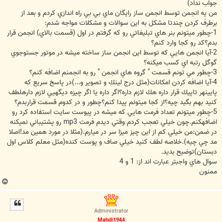
جواب نداد)
من يه انجمن توسط انجمن ساز رايگان ماي بي بي راه اندازي كردم و بعد از
برطرف كردن چندتا مشكل به اين سوالات و مشكلات مواجه شدم:
1-چطور ميتونم بنر هاي تبليغاتي رو كه گرفتم در اول‌ (قسمت بالاي) انجمن قرار
بدم؟كد رو كجا وارد كنم؟
2-آيا انجمن هايي كه توسط اين انجمن ساز ساخته ميشه در موتور جستوجوي
گوگل رتبه اي كسب ميكنه؟
3-چطور مي تونم قسمت " گروه هاي انجمن " رو به انجمنم اضافه كنم؟
4-آيا اضافه كردن امكانات(مثل درج لينك و تصوير و...)در پاسخ سريع كه
پايينهر تاپيك قرار داره هك لازم داره؟اگر داره يا اگر چيزه ديگهيي لازم دارهلطف
كنيد بهم بگيد چيه؟از كجا ميتونم پيدا كنم؟چطور و در كدوم قسمت قراربدم؟
5-چطور ميتونم تعداد فرمت هايي كه ميشه در پيوست سايت استفاده كرد رو
اضافهكنم.چون خيلي تعجب كردم وقتي ديدم فرمت mp3 رو پشتيباني نميكنه
در ضمن:من خيلي كم از اين چيز ميزا سر در ميارم.(مثلا در مورد همين مد!اصلا
مد چي چيه).خلاصه لطف كنيد خيلي صاف و پوست كنده(مثل معلم كلاس اول
دبستان)توضيح بديد.
سوال هاي واجبتر عبارت اند از: 1 و 4
ممنون
ب
ا
ل
ا
Administrator
Mahdi1944