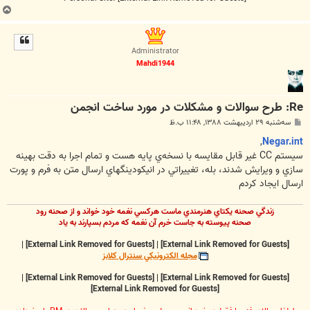
ب
ا
ل
ا
Administrator
Mahdi1944
Re: طرح سوالات و مشکلات در مورد ساخت انجمن
پ
سه‌شنبه ۲۹ اردیبهشت ۱۳۸۸, ۱۱:۴۸ ب.ظ
س
ت
,
Negar.int
سيستم CC غير قابل مقايسه با نسخه‌ي پايه هست و تمام اجرا به دقت بهينه
سازي و ويرايش شدند، بله، تغييراتي در انيکودينگهاي ارسال متن به فرم و پورت
ارسال ايجاد کردم
زندگي صحنه يکتاي هنرمندي ماست هرکسي نغمه خود خواند و از صحنه رود
صحنه پيوسته به جاست خرم آن نغمه که مردم بسپارند به ياد
|
[External Link Removed for Guests]
|
[External Link Removed for Guests]
مجله الکترونيکي سنترال کلابز
|
[External Link Removed for Guests]
|
[External Link Removed for Guests]
[External Link Removed for Guests]