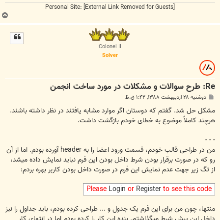
Personal Site:
[External Link Removed for Guests]
ب
ا
ل
ا
Colonel II
Solver
Re: طرح سوالات و مشکلات در مورد ساخت انجمن
پ
دوشنبه ۲۸ اردیبهشت ۱۳۸۸, ۱:۴۲ ق.ظ
س
ت
مشکل حل شد. گفتم که دوستان اگر موارد مشابه یافتند در نظر داشته باشند.
هرچند کاملاً موضوع به خطای خودم بازگشت داشت.
- - -
من در طراحی قالب خودم، قسمت ورود اعضا را به header آورده بودم. اما از آن
رو که در صورت برقرار بودن شرط داخل بودن این فرم نباید نمایش داده میشد،
از تگ زیر جهت عدم نمایش این فرم در صورت داخل بودن کاربر بهره بردم:
Please
Login
or
Register
to see this code
منتها، چون من برای این فرم یک جدول و ... طراحی کرده بودم، باید جداول را نیز
داخل این پیش شرط میگذاشتم. بنده این کار را کرده بودم اما در انتهای کار