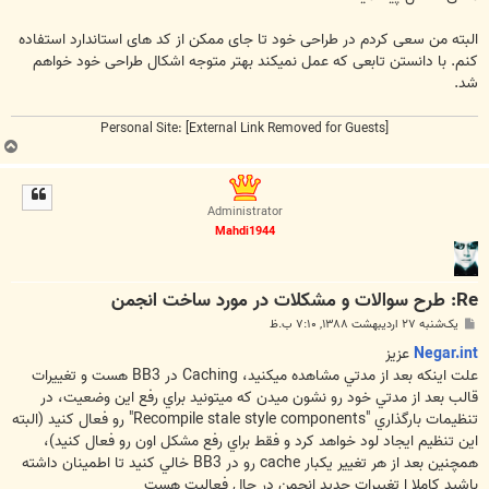
البته من سعی کردم در طراحی خود تا جای ممکن از کد های استاندارد استفاده
کنم. با دانستن تابعی که عمل نمیکند بهتر متوجه اشکال طراحی خود خواهم
شد.
Personal Site:
[External Link Removed for Guests]
ب
ا
ل
ا
Administrator
Mahdi1944
Re: طرح سوالات و مشکلات در مورد ساخت انجمن
پ
یک‌شنبه ۲۷ اردیبهشت ۱۳۸۸, ۷:۱۰ ب.ظ
س
ت
Negar.int
عزيز
علت اينکه بعد از مدتي مشاهده ميکنيد، Caching در BB3 هست و تغييرات
قالب بعد از مدتي خود رو نشون ميدن که ميتونيد براي رفع اين وضعيت، در
تنظيمات بارگذاري "Recompile stale style components" رو فعال کنيد (البته
اين تنظيم ايجاد لود خواهد کرد و فقط براي رفع مشکل اون رو فعال کنيد)،
همچنين بعد از هر تغيير يکبار cache رو در BB3 خالي کنيد تا اطمينان داشته
باشيد کاملا ا تغييرات جديد انجمن در حال فعاليت هست