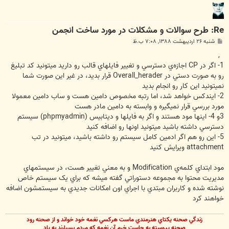
Re: طرح سوالات و مشکلات در مورد ساخت انجمن
پ
شنبه ۲۶ اردیبهشت ۱۳۸۸, ۷:۰۸ ب.ظ
س
ت
,
1- اگر در CP اجازه‌ي دسترسي و تغيير فايلهاي قالب رو داريد ميتونيد کد تبليغ
رو به صورت دستي در Overall_herader قرار بديد، در غير اين صورت شما
نميتونيد اين کار رو انجام بديد
2- ايندکس خواهد شد، اما رتبه مخصوص دامين هست و ساب دامين معمولا
مورد بررسي قرار نميگيره و وابسته به دامين مادر هست
3و 4- اينها مود هستند و اگر به فايلها و ديتابيس (phpmyadmin) سيستم
دسترسي داشته باشيد ميتونيد اونها رو اضافه کنيد
5- اين رو هم اگر ادمين کامل سيستم رو داشته باشيد، ميتونيد در تب
attachment ويرايش کنيد
مود ابتداي کلمه‌ي Modification و به معني تغيير هست، در سيستمهاي
مديريت محتوا به مجموعه دستوراتي گفته ميشه که براي يک سيستم خاص
نوشته شده و کاربران مبتدي با اجراي اون امکانات جديدي به سيستمشون اضافه
خواهند کرد
زندگي صحنه يکتاي هنرمندي ماست هرکسي نغمه خود خواند و از صحنه رود
صحنه پيوسته به جاست خرم آن نغمه که مردم بسپارند به ياد