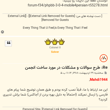
دوستان لطفا این تاپیک رو ببینید:
forum-f34/phpbb-3-0-4-mobile4persian-t55278.html
[ دست نوشته های من:
[External Link Removed for Guests]
] - [
[External Link
Removed for Guests]
Every Thing That U Feel,Is Every Thing That I Feel
ب
ا
ل
ا
Colonel II
Solver
Re: طرح سوالات و مشکلات در مورد ساخت انجمن
پ
سه‌شنبه ۲۹ اردیبهشت ۱۳۸۸, ۱۱:۱۴ ب.ظ
س
ت
,
Mahdi1944
این مد ارتباط با ما، قبلاً نصب کرده بودم و طبق همان توضیح شما پیام های
فارسی را ارسال نمیکند (احتمالاً به دلیل بهره بردن از آجاکس) شما براش تدبیری
کردید؟
Personal Site:
[External Link Removed for Guests]