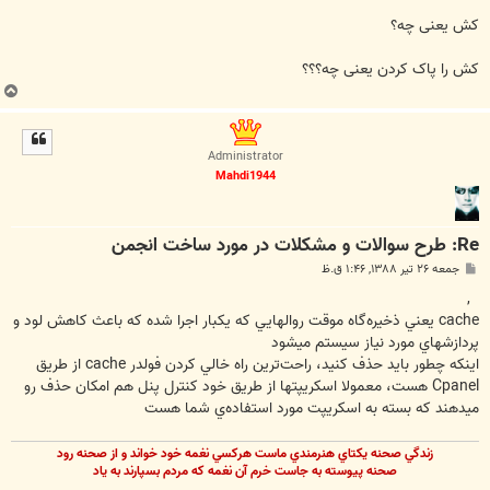
کش یعنی چه؟
کش را پاک کردن یعنی چه؟؟؟
ب
ا
ل
ا
Administrator
Mahdi1944
Re: طرح سوالات و مشکلات در مورد ساخت انجمن
پ
جمعه ۲۶ تیر ۱۳۸۸, ۱:۴۶ ق.ظ
س
ت
,
cache يعني ذخيره‌گاه موقت روالهايي که يکبار اجرا شده که باعث کاهش لود و
پردازشهاي مورد نياز سيستم ميشود
اينکه چطور بايد حذف کنيد، راحت‌ترين راه خالي کردن فولدر cache از طريق
Cpanel هست، معمولا اسکريپتها از طريق خود کنترل پنل هم امکان حذف رو
ميدهند که بسته به اسکريپت مورد استفاده‌ي شما هست
زندگي صحنه يکتاي هنرمندي ماست هرکسي نغمه خود خواند و از صحنه رود
صحنه پيوسته به جاست خرم آن نغمه که مردم بسپارند به ياد