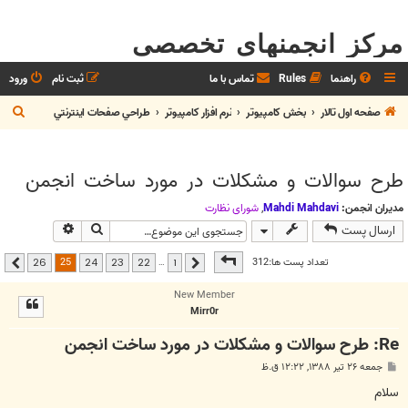
مرکز انجمنهای تخصصی
راهنما
Rules
تماس با ما
ثبت نام
ورود
ج
صفحه اول تالار
بخش كامپيوتر
نرم افزار كامپيوتر
طراحي صفحات اينترنتي
س
ت
طرح سوالات و مشکلات در مورد ساخت انجمن
ج
و
مدیران انجمن:
Mahdi Mahdavi
,
شوراي نظارت
جستجو
جستجوی پیشر
ارسال پست
صفحه
25
از
26
25
تعداد پست ها:312
…
26
24
23
22
1
قبلی
بعدی
New Member
Mirr0r
Re: طرح سوالات و مشکلات در مورد ساخت انجمن
پ
جمعه ۲۶ تیر ۱۳۸۸, ۱۲:۲۲ ق.ظ
س
ت
سلام