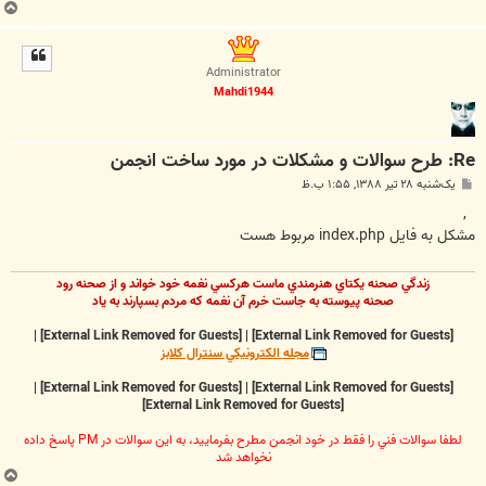
ب
ا
ل
ا
Administrator
Mahdi1944
Re: طرح سوالات و مشکلات در مورد ساخت انجمن
پ
یک‌شنبه ۲۸ تیر ۱۳۸۸, ۱:۵۵ ب.ظ
س
ت
,
مشکل به فايل index.php مربوط هست
زندگي صحنه يکتاي هنرمندي ماست هرکسي نغمه خود خواند و از صحنه رود
صحنه پيوسته به جاست خرم آن نغمه که مردم بسپارند به ياد
|
[External Link Removed for Guests]
|
[External Link Removed for Guests]
مجله الکترونيکي سنترال کلابز
|
[External Link Removed for Guests]
|
[External Link Removed for Guests]
[External Link Removed for Guests]
لطفا سوالات فني را فقط در خود انجمن مطرح بفرماييد، به اين سوالات در PM پاسخ داده
نخواهد شد
ب