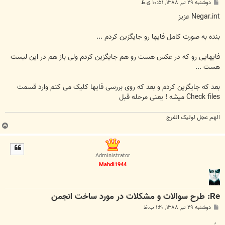
پ
دوشنبه ۲۹ تیر ۱۳۸۸, ۱۰:۵۱ ق.ظ
س
ت
Negar.int عزیز
بنده به صورت کامل فایها رو جایگزین کردم ...
فایهایی رو که در عکس هست رو هم جایگزین کردم ولی باز هم در این لیست
هست ...
بعد که جایگزین کردم و بعد که روی بررسی فایها کلیک می کنم وارد قسمت
Check files میشه ! یعنی مرحله قبل
الهم عجل لولیک الفرج
ب
ا
ل
ا
Administrator
Mahdi1944
Re: طرح سوالات و مشکلات در مورد ساخت انجمن
پ
دوشنبه ۲۹ تیر ۱۳۸۸, ۱:۲۰ ب.ظ
س
ت
,