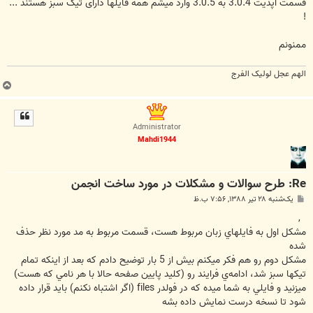
قسمت آپدیت 3.0.4 به 3.0.5 وارد میشم همه فایلها دارای تیک سبز هستند ...
!
ممنونم
الهم عجل لولیک الفرج
ب
ا
ل
ا
Administrator
Mahdi1944
Re: طرح سوالات و مشکلات در مورد ساخت انجمن
پ
یک‌شنبه ۲۸ تیر ۱۳۸۸, ۷:۵۶ ب.ظ
س
ت
,
مشکل اول به فايلهاي زبان مربوط هست، قسمت مربوط به مد مورد نظر حذف
شده
مشکل دوم رو هم فکر ميکنم بيش از 5 بار توضيح دادم که بعد از اينکه تمام
تيکها سبز شد، ادامه‌ي فرايند رو (کليد پايين صفحه حالا با هر نامي که هست)
ميزنيد و فايلي به شما ميده که در فولدر files (اگر اشتباه نکنم) بايد قرار داده
شود تا نسخه درست نمايش داده بشه