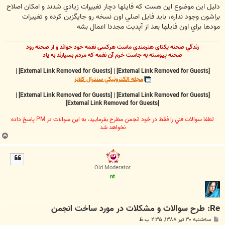
دليل اين موضوع اين هست که فايلها دچار تغييرات زيادي شدند و امکان اصلاح
براشون وجود نداره، بايد فايل اصلي اون نسخه رو جايگزين کرده و تغييرات
مودها براي اون فايلها بعد از آپديت مجددا اعمال بشه
زندگي صحنه يکتاي هنرمندي ماست هرکسي نغمه خود خواند و از صحنه رود
صحنه پيوسته به جاست خرم آن نغمه که مردم بسپارند به ياد
|
[External Link Removed for Guests]
|
[External Link Removed for Guests]
مجله الکترونيکي سنترال کلابز
|
[External Link Removed for Guests]
|
[External Link Removed for Guests]
[External Link Removed for Guests]
لطفا سوالات فني را فقط در خود انجمن مطرح بفرماييد، به اين سوالات در PM پاسخ داده
نخواهد شد
ب
ا
ل
ا
Old Moderator
nt
Re: طرح سوالات و مشکلات در مورد ساخت انجمن
پ
سه‌شنبه ۳۰ تیر ۱۳۸۸, ۲:۳۵ ب.ظ