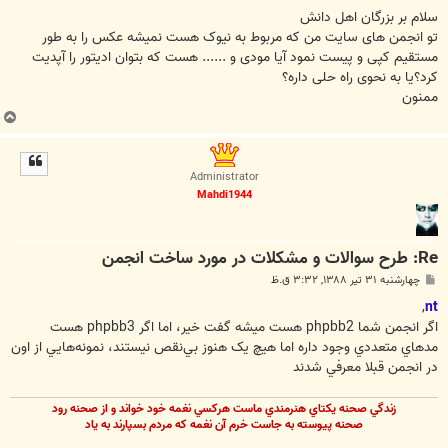
س
ت
سلام بر بزرگان اهل دانش
تو انجمن های سایت من که مربوط به نیوک هست نمیشه عکس را به طور
مستقیم کپی و پیست نمود آیا مودی و ...... هست که بتوان ادیتور را آپدیت
کرد؟یا به نحوی راه حلی داره؟
ممنون
ب
ا
ل
ا
Administrator
Mahdi1944
Re: طرح سوالات و مشکلات در مورد ساخت انجمن
پ
چهارشنبه ۳۱ تیر ۱۳۸۸, ۳:۳۲ ق.ظ
س
ت
,
nt
اگر انجمن شما phpbb2 هست ميشه گفت خير، اما اگر phpbb3 هست
مدهاي متعددي وجود داره اما هيچ يک هنوز بي‌نقص نيستند، نمونه‌هايي از اون
در انجمن قبلا معرفي شدند
زندگي صحنه يکتاي هنرمندي ماست هرکسي نغمه خود خواند و از صحنه رود
صحنه پيوسته به جاست خرم آن نغمه که مردم بسپارند به ياد