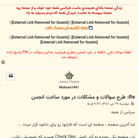
زندگي صحنه يکتاي هنرمندي ماست هرکسي نغمه خود خواند و از صحنه رود
صحنه پيوسته به جاست خرم آن نغمه که مردم بسپارند به ياد
|
[External Link Removed for Guests]
|
[External Link Removed for Guests]
مجله الکترونيکي سنترال کلابز
|
[External Link Removed for Guests]
|
[External Link Removed for Guests]
[External Link Removed for Guests]
لطفا سوالات فني را فقط در خود انجمن مطرح بفرماييد، به اين سوالات در PM پاسخ داده
نخواهد شد
ب
ا
ل
ا
Junior Poster
Mohsen1441
Re: طرح سوالات و مشکلات در مورد ساخت انجمن
پ
دوشنبه ۲۹ تیر ۱۳۸۸, ۹:۲۲ ق.ظ
س
ت
سپاس از همه
اما آخرین صفحه ، صفحه ای است که فایلها رو برای دانلود قرار میده ...
این صفحه یکی مونده به آخر نامش Check files هست که تصویرش پائین