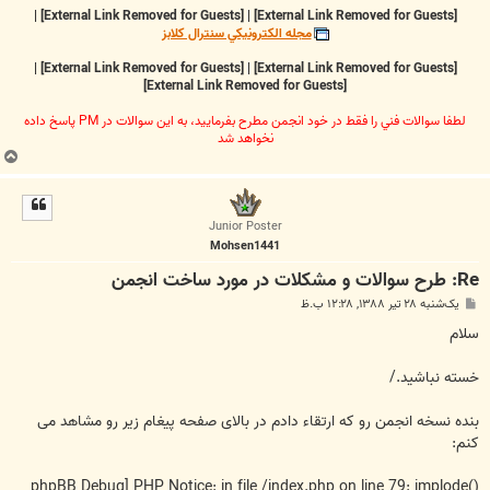
|
[External Link Removed for Guests]
|
[External Link Removed for Guests]
مجله الکترونيکي سنترال کلابز
|
[External Link Removed for Guests]
|
[External Link Removed for Guests]
[External Link Removed for Guests]
لطفا سوالات فني را فقط در خود انجمن مطرح بفرماييد، به اين سوالات در PM پاسخ داده
نخواهد شد
ب
ا
ل
ا
Junior Poster
Mohsen1441
Re: طرح سوالات و مشکلات در مورد ساخت انجمن
پ
یک‌شنبه ۲۸ تیر ۱۳۸۸, ۱۲:۲۸ ب.ظ
س
ت
سلام
خسته نباشید./
بنده نسخه انجمن رو که ارتقاء دادم در بالای صفحه پیغام زیر رو مشاهد می
کنم:
phpBB Debug] PHP Notice: in file /index.php on line 79: implode()