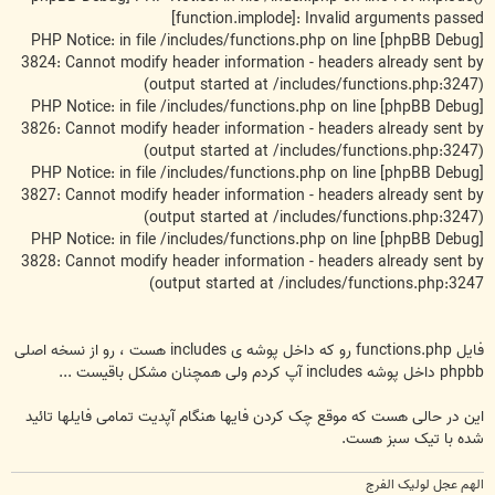
[function.implode]: Invalid arguments passed
[phpBB Debug] PHP Notice: in file /includes/functions.php on line
3824: Cannot modify header information - headers already sent by
(output started at /includes/functions.php:3247)
[phpBB Debug] PHP Notice: in file /includes/functions.php on line
3826: Cannot modify header information - headers already sent by
(output started at /includes/functions.php:3247)
[phpBB Debug] PHP Notice: in file /includes/functions.php on line
3827: Cannot modify header information - headers already sent by
(output started at /includes/functions.php:3247)
[phpBB Debug] PHP Notice: in file /includes/functions.php on line
3828: Cannot modify header information - headers already sent by
(output started at /includes/functions.php:3247
فایل functions.php رو که داخل پوشه ی includes هست ، رو از نسخه اصلی
phpbb داخل پوشه includes آپ کردم ولی همچنان مشکل باقیست ...
این در حالی هست که موقع چک کردن فایها هنگام آپدیت تمامی فایلها تائید
شده با تیک سبز هست.
الهم عجل لولیک الفرج