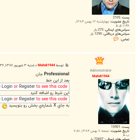
پست:
2105
تاریخ عضویت:
چهارشنبه ۱۲ بهمن ۱۳۸۴,
۱۱:۴۸ ق.ظ
سپاس‌های ارسالی:
275 بار
سپاس‌های دریافتی:
1290 بار
ت
تماس:
م
ا
س
P
r
o
پ
توسط
Mahdi1944
»
شنبه ۳ شهریور ۱۳۸۶, ۹:۳۶ ق.ظ
f
س
e
Administrator
ت
Professional
جان
s
Mahdi1944
s
بعد از اين خط
i
e
Login
or
Register
to see this code
o
n
اين شرط رو اضافه کنيد
a
e
Login
or
Register
to see this code
l
به جاي X شماره‌ي بخش رو بنويسيد
پست:
15901
تاریخ عضویت:
جمعه ۷ بهمن ۱۳۸۴, ۷:۵۱
ب.ظ
سپاس‌های ارسالی:
72697 بار