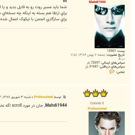
ت
nt
Mahdi1944
شما بايد مسير روت رو به فايل بديد و يا اينکه يک کپي از config رو د
براي سازگاري انجمن با نيکوک اعمال شده 
پست:
15901
تاریخ عضویت:
جمعه ۷ بهمن ۱۳۸۴, ۷:۵۱
ب.ظ
سپاس‌های ارسالی:
72697 بار
سپاس‌های دریافتی:
31687 بار
ت
تماس:
م
ا
س
M
a
h
پ
توسط
Professional
»
شنبه ۳ شهریور ۱۳۸۶, ۹:۱۳ ق.ظ
d
س
i
Colonel II
ت
Mahdi1944
, جان در مورد scroll اگه نخواهیم یک بخش مثلا مدیران در scroll نمایش داده شود باید چه کار کنیم؟
1
Professional
9
4
4