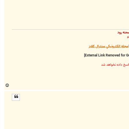
ا
حنه رود
د
مجله الکترونيکي سنترال کلابز
ب
ا
ل
ا