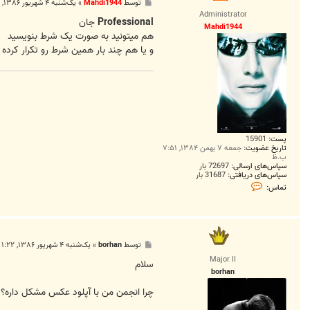
پ
توسط
Mahdi1944
»
یک‌شنبه ۴ شهریور ۱۳۸۶, ۱۲:۵۶ ق.ظ
f
س
e
Administrator
ت
Professional
جان
s
Mahdi1944
s
هم ميتونيد به صورت يک شرط بنويسيد
i
و يا هم چند بار همين شرط رو تکرار کرد
o
n
a
l
پست:
15901
تاریخ عضویت:
جمعه ۷ بهمن ۱۳۸۴, ۷:۵۱
ب.ظ
سپاس‌های ارسالی:
72697 بار
سپاس‌های دریافتی:
31687 بار
ت
تماس:
م
ا
س
M
a
h
پ
توسط
borhan
»
یک‌شنبه ۴ شهریور ۱۳۸۶, ۱:۲۲ ق.ظ
d
س
i
Major II
ت
سلام
1
borhan
9
4
چرا انجمن من با آپلود عکس مشکل داره؟
4