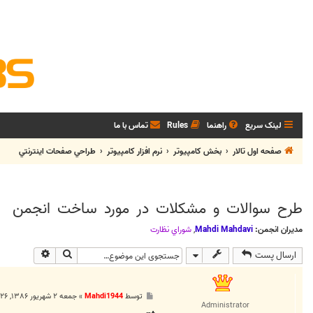
لینک سریع
راهنما
Rules
تماس با ما
صفحه اول تالار
بخش كامپيوتر
نرم افزار كامپيوتر
طراحي صفحات اينترنتي
طرح سوالات و مشکلات در مورد ساخت انجمن
مدیران انجمن:
Mahdi Mahdavi
,
شوراي نظارت
جستجو
جستجوی پی
ارسال پست
پ
توسط
Mahdi1944
»
جمعه ۲ شهریور ۱۳۸۶, ۳:۲۶ ب.ظ
س
Administrator