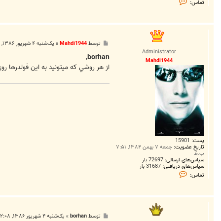
تماس:
م
ا
س
b
o
r
پ
توسط
Mahdi1944
»
یک‌شنبه ۴ شهریور ۱۳۸۶, ۱:۴۱ ق.ظ
h
س
a
Administrator
ت
,
borhan
n
Mahdi1944
از هر روشي که ميتونيد به اين فولدرها روي هاستتون دسترسي داشته باشيد، Cpanel (ا
پست:
15901
تاریخ عضویت:
جمعه ۷ بهمن ۱۳۸۴, ۷:۵۱
ب.ظ
سپاس‌های ارسالی:
72697 بار
سپاس‌های دریافتی:
31687 بار
ت
تماس:
م
ا
س
M
a
h
پ
توسط
borhan
»
یک‌شنبه ۴ شهریور ۱۳۸۶, ۲:۰۸ ق.ظ
d