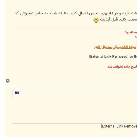
هم بسته به اينکه چه نسخه‌اي هست، بايد به صورت پله به پله اطلاعات تغييرات نسخه جديد رو از خود phpbb دريافت کرده و در فايلهاي انجمن اعمال کنيد ، البته شايد به خاطر تغييراتي که
د صحبت کنيد قبل آپديت
حنه رود
د
مجله الکترونيکي سنترال کلابز
ب
ا
ل
ا