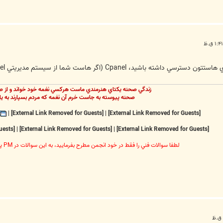
گر هاست شما از سيستم مديريتي Cpanel استفاده ميکنه البته) و يا با FTP
زندگي صحنه يکتاي هنرمندي ماست هرکسي نغمه خود خواند و از ص
صحنه پيوسته به جاست خرم آن نغمه که مردم بسپارند به يا
|
[External Link Removed for Guests]
|
[External Link Removed for Guests]
[External Link Removed for Guests]
|
[External Link Removed for Guests]
|
[External Link Removed for Guests]
لطفا سوالات فني را فقط در خود انجمن مطرح بفرماييد، به اين سوالات در PM پاسخ داده نخواهد شد