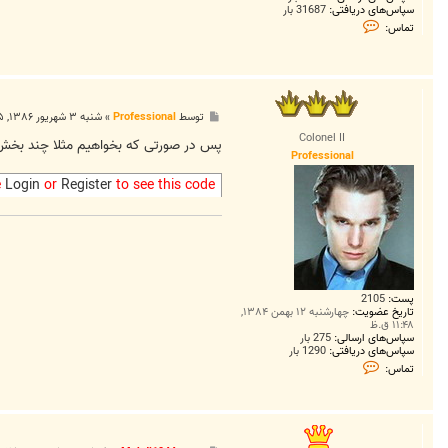
سپاس‌های دریافتی:
31687 بار
ت
تماس:
م
ا
س
M
a
h
d
پ
توسط
Professional
»
شنبه ۳ شهریور ۱۳۸۶, ۵:۰۵ ب.ظ
i
س
Colonel II
1
ت
پس در صورتی که بخواهیم مثلا چند بخش X , Y , Z نمایش داده نشوند به صورت زیر خواهد بود درس
9
Professional
4
4
e
Login
or
Register
to see this code
پست:
2105
تاریخ عضویت:
چهارشنبه ۱۲ بهمن ۱۳۸۴,
۱۱:۴۸ ق.ظ
سپاس‌های ارسالی:
275 بار
سپاس‌های دریافتی:
1290 بار
ت
تماس:
م
ا
س
P
r
o