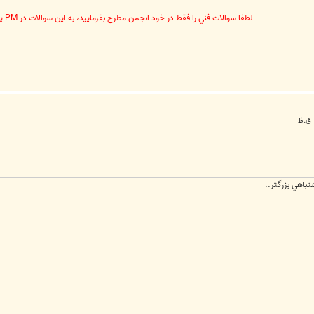
لطفا سوالات فني را فقط در خود انجمن مطرح بفرماييد، به اين سوالات در PM پاسخ داده نخواهد شد
تباهي بزرگتر..