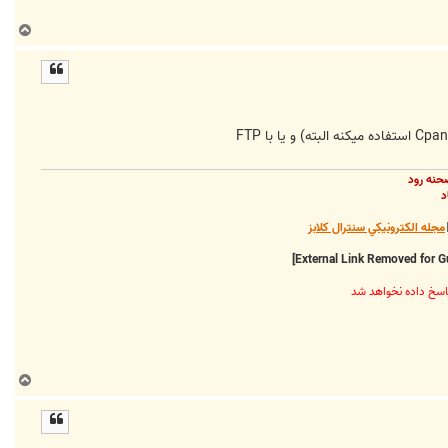
ب
ا
ل
ا
حنه رود
د
مجله الکترونيکي سنترال کلابز
ب
ا
ل
ا