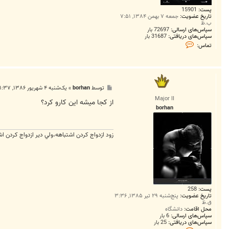
پست:
15901
تاریخ عضویت:
جمعه ۷ بهمن ۱۳۸۴, ۷:۵۱
ب.ظ
سپاس‌های ارسالی:
72697 بار
سپاس‌های دریافتی:
31687 بار
ت
تماس:
م
ا
س
M
a
h
پ
توسط
borhan
»
یک‌شنبه ۴ شهریور ۱۳۸۶, ۱:۳۷ ق.ظ
d
س
i
Major II
ت
از کجا ميشه اين کارو کرد؟
1
borhan
9
4
4
زود ازدواج کردن اشتباهه،ولي دير ازدواج کردن اش
پست:
258
تاریخ عضویت:
پنج‌شنبه ۲۹ تیر ۱۳۸۵, ۳:۳۶
ق.ظ
محل اقامت:
دانشگاه
سپاس‌های ارسالی:
6 بار
سپاس‌های دریافتی:
25 بار
ت