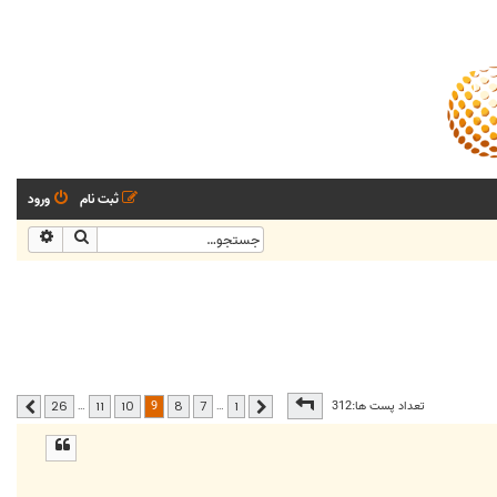
ثبت نام
ورود
جستجو
جستجو
صفحه
9
از
26
9
تعداد پست ها:312
…
…
26
11
10
8
7
1
قبلی
بعدی