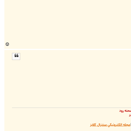
ب
ا
ل
ا
حنه رود
د
مجله الکترونيکي سنترال کلابز