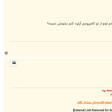
م اونو از تو کامپيوترم آپلود کنم نشونش نميده؟
ب
ا
ل
ا
حنه رود
د
مجله الکترونيکي سنترال کلابز