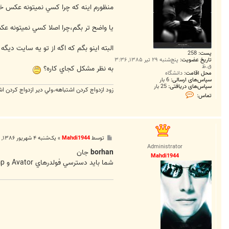
منظورم اينه که چرا کسي نميتونه عکس خود
يا واضح تر بگم،چرا اصلا کسي نميتونه ع
البته اينو بگم که اگه از تو يه سايت ديگ
پست:
258
تاریخ عضویت:
پنج‌شنبه ۲۹ تیر ۱۳۸۵, ۳:۳۶
ق.ظ
به نظر مشکل کجاي کاره؟
محل اقامت:
دانشگاه
سپاس‌های ارسالی:
6 بار
سپاس‌های دریافتی:
25 بار
زود ازدواج کردن اشتباهه،ولي دير ازدواج کردن اش
ت
تماس:
م
ا
س
b
o
r
پ
توسط
Mahdi1944
»
یک‌شنبه ۴ شهریور ۱۳۸۶, ۱:۳۱ ق.ظ
h
س
a
Administrator
ت
borhan
جان
n
Mahdi1944
شما بايد دسترسي فولدرهاي Avator و tmp رو روي 777 قرار بديد تا امکان آپلود فراهم بشه