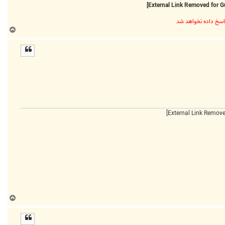
ب
ا
ل
ا
ب
ا
ل