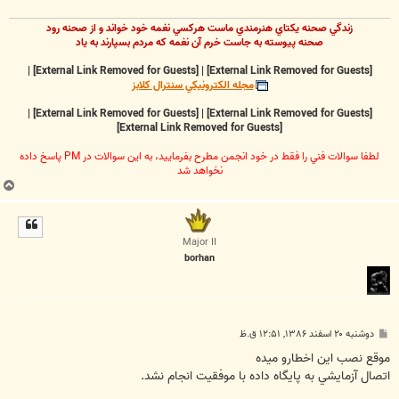
زندگي صحنه يکتاي هنرمندي ماست هرکسي نغمه خود خواند و از صحنه رود
صحنه پيوسته به جاست خرم آن نغمه که مردم بسپارند به ياد
|
[External Link Removed for Guests]
|
[External Link Removed for Guests]
مجله الکترونيکي سنترال کلابز
|
[External Link Removed for Guests]
|
[External Link Removed for Guests]
[External Link Removed for Guests]
لطفا سوالات فني را فقط در خود انجمن مطرح بفرماييد، به اين سوالات در PM پاسخ داده
نخواهد شد
ب
ا
ل
ا
Major II
borhan
پ
دوشنبه ۲۰ اسفند ۱۳۸۶, ۱۲:۵۱ ق.ظ
س
ت
موقع نصب اين اخطارو ميده
اتصال آزمايشي به پايگاه داده با موفقيت انجام نشد.