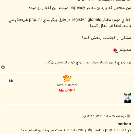
س
ت
من موقعی که وارد پوشه در phpeasy میشم این اخطار رو میده
خطاي مهم: مقدار register_globals در فايل پيكربندي php.ini غيرفعال مي
باشد, لطفا آنرا فعال كنيد!
مشکل از کجاست رفعش کنم؟
ممنونم
زود ازدواج کردن اشتباهه،ولي دير ازدواج کردن اشتباهي بزرگتر..
ب
ا
ل
ا
Administrator
Mahdi1944
پ
دوشنبه ۲۰ اسفند ۱۳۸۶, ۱۲:۲۲ ق.ظ
س
ت
borhan
در فايل php.ini برنامه easyphp بايد تنظيمات مربوطه رو انجام بديد