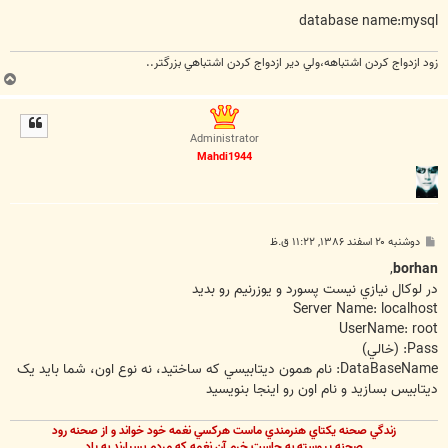
database name:mysql
زود ازدواج کردن اشتباهه،ولي دير ازدواج کردن اشتباهي بزرگتر..
ب
ا
ل
ا
Administrator
Mahdi1944
پ
دوشنبه ۲۰ اسفند ۱۳۸۶, ۱۱:۲۲ ق.ظ
س
ت
,
borhan
در لوکال نيازي نيست پسورد و يوزرنيم رو بديد
Server Name: localhost
UserName: root
Pass: (خالي)
DataBaseName: نام همون ديتابيسي که ساختيد، نه نوع اون، شما بايد يک
ديتابيس بسازيد و نام اون رو اينجا بنويسيد
زندگي صحنه يکتاي هنرمندي ماست هرکسي نغمه خود خواند و از صحنه رود
صحنه پيوسته به جاست خرم آن نغمه که مردم بسپارند به ياد