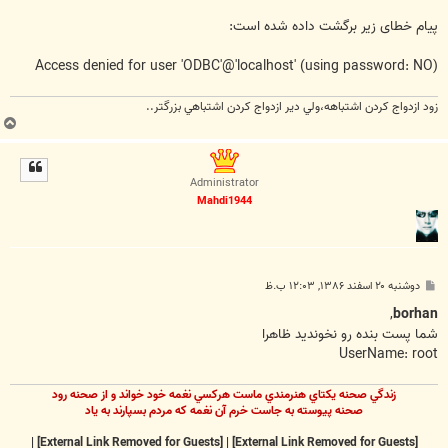
پيام خطای زير برگشت داده شده است:
Access denied for user 'ODBC'@'localhost' (using password: NO)
زود ازدواج کردن اشتباهه،ولي دير ازدواج کردن اشتباهي بزرگتر..
ب
ا
ل
ا
Administrator
Mahdi1944
پ
دوشنبه ۲۰ اسفند ۱۳۸۶, ۱۲:۰۳ ب.ظ
س
ت
,
borhan
شما پست بنده رو نخونديد ظاهرا
UserName: root
زندگي صحنه يکتاي هنرمندي ماست هرکسي نغمه خود خواند و از صحنه رود
صحنه پيوسته به جاست خرم آن نغمه که مردم بسپارند به ياد
|
[External Link Removed for Guests]
|
[External Link Removed for Guests]