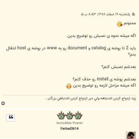
پ
یک‌شنبه ۱۹ اسفند ۱۳۸۶, ۸:۵۳ ب.ظ
س
ت
ممنونم
اگه میشه نحوه ی نصبش رو توضیح بدین
باید 2 تا پوشه ی catalog و document رو به www در پوشه ی host انتقال
بدم؟
بعدشم نصبش کنم؟
بعدشم پوشه ی install رو حذف کنم؟
اگه میشه مراحل لازمه رو توضیح بدین
زود ازدواج کردن اشتباهه،ولي دير ازدواج کردن اشتباهي بزرگتر..
ب
ا
ل
ا
Incredible Poster
Farhad3614