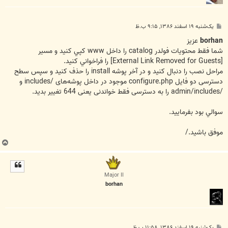
پ
یک‌شنبه ۱۹ اسفند ۱۳۸۶, ۹:۱۵ ب.ظ
س
ت
borhan
عزيز
شما فقط محتويات فولدر catalog را داخل www کپي کنيد و مسير
[External Link Removed for Guests]
را فراخواني کنيد.
مراحل نصب را دنبال کنيد و در آخر پوشه install را حذف كنید و سپس سطح
دسترسی دو فایل configure.php موجود در داخل پوشه‌های /includes و
/admin/includes را به دسترسی فقط خواندنی یعنی 644 تغییر بديد.
سوالي بود بفرماييد.
موفق باشيد./
ب
ا
ل
ا
Major II
borhan
پ
یک‌شنبه ۱۹ اسفند ۱۳۸۶, ۱۱:۵۸ ب.ظ