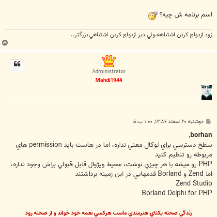
اسم برنامه ش چيه؟
زود ازدواج کردن اشتباهه،ولي دير ازدواج کردن اشتباهي بزرگتر..
ب
ا
ل
ا
Administrator
Mahdi1944
پ
دوشنبه ۲۰ اسفند ۱۳۸۶, ۱:۰۰ ب.ظ
س
ت
,
borhan
سطخ دسترسي براي لوکال معني نداره، اما در هاست بايد permission هاي
مربوطه رو تنظيم کنيد
PHP رو ميشه با هر چيزي نوشت، محيط ويژوال قابل قبولي براش وجود نداره،
اما Zend و Borland قدمهايي در اين زمينه برداشتند
Zend Studio
Borland Delphi for PHP
زندگي صحنه يکتاي هنرمندي ماست هرکسي نغمه خود خواند و از صحنه رود