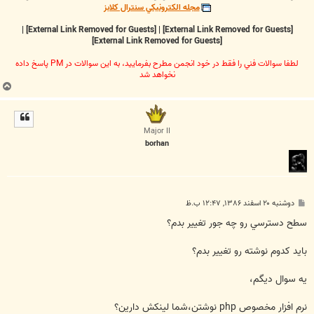
مجله الکترونيکي سنترال کلابز
|
[External Link Removed for Guests]
|
[External Link Removed for Guests]
[External Link Removed for Guests]
لطفا سوالات فني را فقط در خود انجمن مطرح بفرماييد، به اين سوالات در PM پاسخ داده
نخواهد شد
ب
ا
ل
ا
Major II
borhan
پ
دوشنبه ۲۰ اسفند ۱۳۸۶, ۱۲:۴۷ ب.ظ
س
ت
سطح دسترسي رو چه جور تغيير بدم؟
بايد کدوم نوشته رو تغيير بدم؟
يه سوال ديگم،
نرم افزار مخصوص php نوشتن،شما لينکش دارين؟