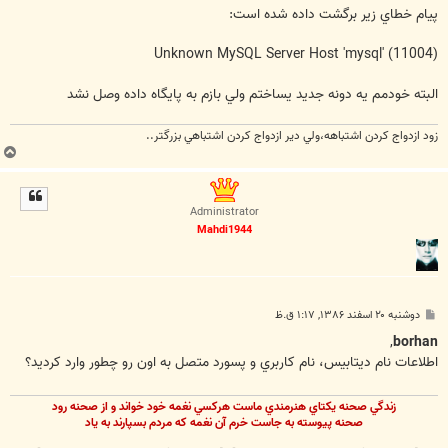
پيام خطاي زير برگشت داده شده است:
Unknown MySQL Server Host 'mysql' (11004)
البته خودمم يه دونه جديد يساختم ولي بازم به پايگاه داده وصل نشد
زود ازدواج کردن اشتباهه،ولي دير ازدواج کردن اشتباهي بزرگتر..
ب
ا
ل
ا
Administrator
Mahdi1944
پ
دوشنبه ۲۰ اسفند ۱۳۸۶, ۱:۱۷ ق.ظ
س
ت
,
borhan
اطلاعات نام ديتابيس، نام کاربري و پسورد متصل به اون رو چطور وارد کرديد؟
زندگي صحنه يکتاي هنرمندي ماست هرکسي نغمه خود خواند و از صحنه رود
صحنه پيوسته به جاست خرم آن نغمه که مردم بسپارند به ياد