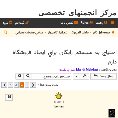
مرکز انجمنهای تخصصی
راهنما
Rules
تماس با ما
ثبت نام
ورود
ج
صفحه اول تالار
بخش كامپيوتر
نرم افزار كامپيوتر
طراحي صفحات اينترنتي
س
ت
احتياج به سيستم رايگان براي ايجاد فروشگاه
ج
دارم
و
مدیران انجمن:
Mahdi Mahdavi
,
شوراي نظارت
جستجو
جستجوی پیشر
ارسال پست
2
تعداد پست ها:48
4
3
1
قبلی
بعدی
Major II
borhan