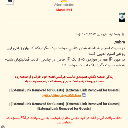
ا
Administrator
Mahdi1944
پ
پنج‌شنبه ۱ فروردین ۱۳۸۷, ۴:۰۳ ق.ظ
س
ت
,
sabra
در صورت اسپمر شناخته شدن دائمي خواهد بود، مگر اينکه کاربران زيادي اون
رو غير اسپم تعيين کنند
در مورد IP هم در مواردي که از يک IP خاص در چندين اکانت فعاليتهاي شبيه
به هم صورت بگيره بلک ليست خواهد شد
زندگي صحنه يکتاي هنرمندي ماست هرکسي نغمه خود خواند و از صحنه رود
صحنه پيوسته به جاست خرم آن نغمه که مردم بسپارند به ياد
|
[External Link Removed for Guests]
|
[External Link Removed for Guests]
مجله الکترونيکي سنترال کلابز
|
[External Link Removed for Guests]
|
[External Link Removed for Guests]
[External Link Removed for Guests]
لطفا سوالات فني را فقط در خود انجمن مطرح بفرماييد، به اين سوالات در PM پاسخ داده
نخواهد شد
ب