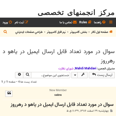
مرکز انجمنهای تخصصی
راهنما
Rules
تماس با ما
ثبت نام
ورود
ج
صفحه اول تالار
بخش كامپيوتر
نرم افزار كامپيوتر
طراحي صفحات اينترنتي
س
ت
سوال در مورد تعداد قابل ارسال ايميل در ياهو د
ج
رهرروز
و
مدیران انجمن:
Mahdi Mahdavi
,
شوراي نظارت
جستجو
جستجوی پیش
ارسال پست
تعداد پست ها:4 • صفحه
1
از
1
New Member
sabra
سوال در مورد تعداد قابل ارسال ايميل در ياهو د رهرروز
پ
چهارشنبه ۲۹ اسفند ۱۳۸۶, ۱۱:۳۹ ق.ظ
س