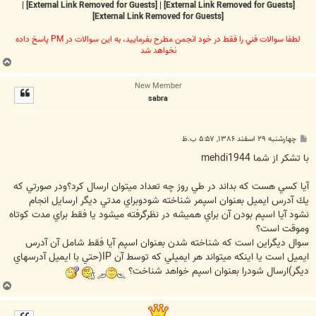
|
[External Link Removed for Guests]
|
[External Link Removed for Guests]
[External Link Removed for Guests]
لطفا سوالات فني را فقط در خود انجمن مطرح بفرماييد، به اين سوالات در PM پاسخ داده
نخواهد شد
ب
ا
New Member
ل
sabra
ا
پ
چهارشنبه ۲۹ اسفند ۱۳۸۶, ۵:۵۷ ب.ظ
س
ت
با تشكر از شما mehdi1944
آيا كسي هست كه بداند در طي روز چه تعداد ميتوان ارسال كرد؟ودر صورتي كه
يك آدرس ايميل بعنوان اسپمر شناخته شودوبراي مدتي ديگر ارسايل انجام
نشود آيا اسپم بودن آن براي هميشه در نظرگرفته ميشود يا فقط براي مدت كوتاه
وموقت است؟
سوال ديگراين است كه شناخته شدن بعنوان اسپم آيا فقط شامل آن آدرس
ايميل است يا اينكه ميتواند هر ايميلي كه توسط آن IP(حتي با ايميل آدرسهاي
ديگر)ارسال شودرا بعنوان اسپم خواهد شناخت؟
ب
ا
ل