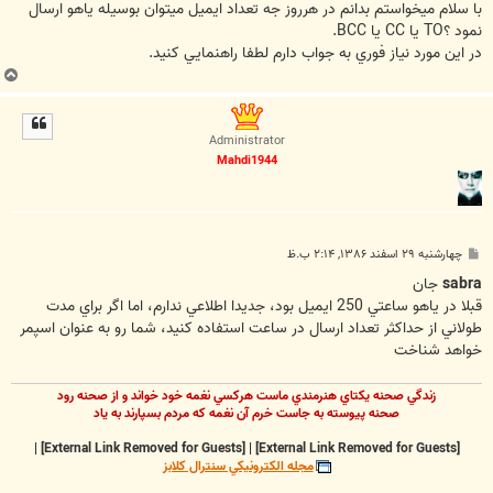
ت
با سلام ميخواستم بدانم در هرروز جه تعداد ايميل ميتوان بوسيله ياهو ارسال
نمود ؟TO يا CC يا BCC.
در اين مورد نياز فوري به جواب دارم لطفا راهنمايي كنيد.
ب
ا
ل
ا
Administrator
Mahdi1944
پ
چهارشنبه ۲۹ اسفند ۱۳۸۶, ۲:۱۴ ب.ظ
س
ت
sabra
جان
قبلا در ياهو ساعتي 250 ايميل بود، جديدا اطلاعي ندارم، اما اگر براي مدت
طولاني از حداکثر تعداد ارسال در ساعت استفاده کنيد، شما رو به عنوان اسپمر
خواهد شناخت
زندگي صحنه يکتاي هنرمندي ماست هرکسي نغمه خود خواند و از صحنه رود
صحنه پيوسته به جاست خرم آن نغمه که مردم بسپارند به ياد
|
[External Link Removed for Guests]
|
[External Link Removed for Guests]
مجله الکترونيکي سنترال کلابز