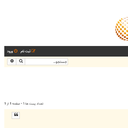
ثبت نام
ورود
جستجو
جستجو
تعداد پست ها:1 • صفحه
1
از
1