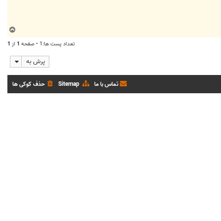
ب
ا
تعداد پست ها:1 • صفحه
1
از
1
ل
ا
پرش به
تماس با ما
Sitemap
حذف کوکی ها