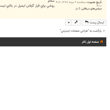
ت
سلام
تاریخ عضویت:
سه‌شنبه ۲ مرداد ۱۳۸۶, ۴:۱۸
روشي براي قرار گرفتن ايميل در بالاي لي
ب.ظ
سپاس‌های دریافتی:
2 بار
ارسال پست
بازگشت به “طراحي صفحات اينترنتي”
صفحه اول تالار