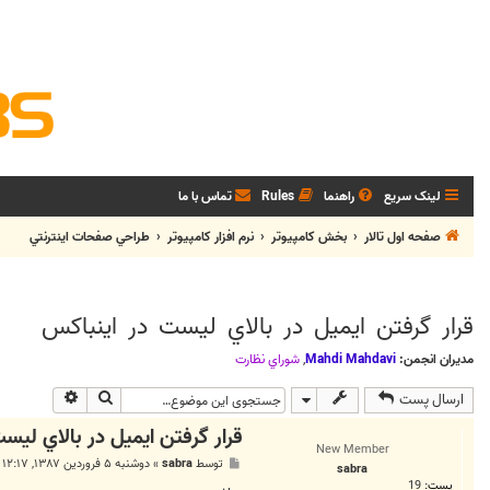
لینک سریع
راهنما
Rules
تماس با ما
صفحه اول تالار
بخش كامپيوتر
نرم افزار كامپيوتر
طراحي صفحات اينترنتي
قرار گرفتن ايميل در بالاي ليست در اينباكس
مدیران انجمن:
Mahdi Mahdavi
,
شوراي نظارت
جستجو
جستجوی پی
ارسال پست
قرار گرفتن ايميل در بالاي ليس
New Member
پ
توسط
sabra
»
دوشنبه ۵ فروردین ۱۳۸۷, ۱۲:۱۷ ب.ظ
sabra
س
پست:
19