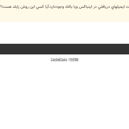
ست ايميلهاي دريافتي در اينباكس ويا بالك وجوددارد.آيا كسي اين روش رابلد هست؟
CentralClubs
|
PHPBB