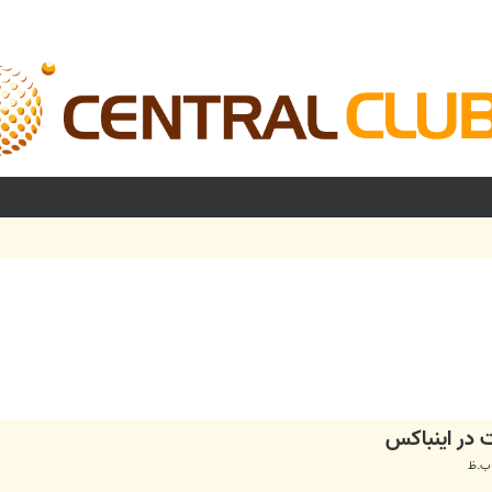
شرفته
ت در اينباكس