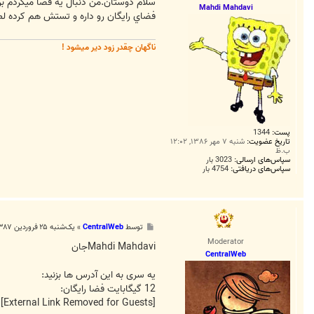
ت
سلام دوستان.من دنبال يه فضا ميگردم برا
Mahdi Mahdavi
فضاي رايگان رو داره و تستش هم كرده لطفا بگه
ناگهان چقدر زود دیر میشود !
پست:
1344
تاریخ عضویت:
شنبه ۷ مهر ۱۳۸۶, ۱۲:۰۲
ب.ظ
سپاس‌های ارسالی:
3023 بار
سپاس‌های دریافتی:
4754 بار
پ
توسط
CentralWeb
»
یک‌شنبه ۲۵ فروردین ۱۳۸۷, ۱:۲۶ ب.ظ
س
Moderator
ت
Mahdi Mahdaviجان
CentralWeb
یه سری به این آدرس ها بزنید:
12 گیگابایت فضا رایگان:
[External Link Removed for Guests]