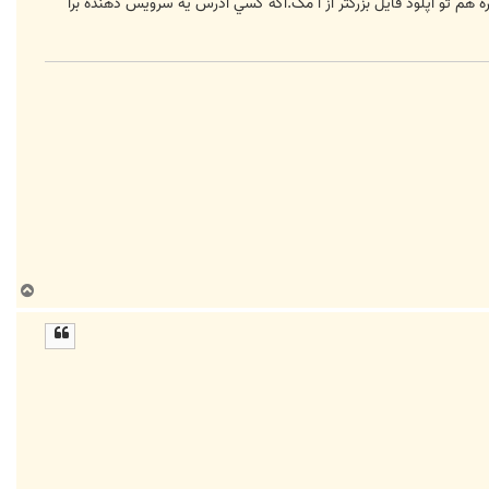
ه هم تو آپلود فايل بزرگتر از ا مگ.اگه كسي آدرس يه سرويس دهنده برا
ب
ا
ل
ا