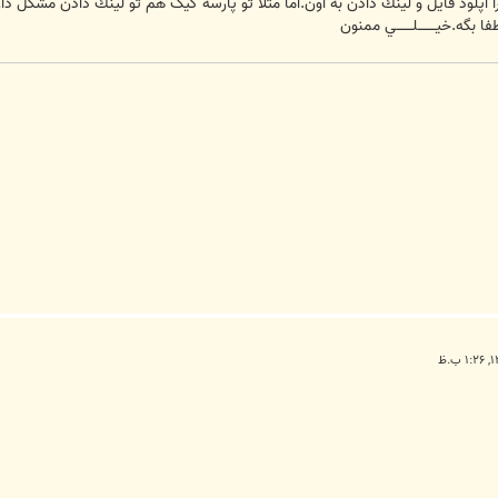
 آپلود فايل و لينك دادن به اون.اما مثلا تو پارسه گيگ هم تو لينك دادن مشكل دار
.خيــــــــلـــــــي ممنون