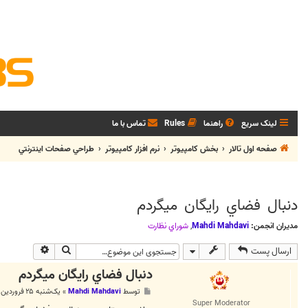
لینک سریع
راهنما
Rules
تماس با ما
صفحه اول تالار
بخش كامپيوتر
نرم افزار كامپيوتر
طراحي صفحات اينترنتي
دنبال فضاي رايگان ميگردم
مدیران انجمن:
Mahdi Mahdavi
,
شوراي نظارت
جستجو
جستجوی پی
ارسال پست
دنبال فضاي رايگان ميگردم
پ
توسط
Mahdi Mahdavi
»
یک‌شنبه ۲۵ فروردین ۱۳۸۷, ۱۲:۵۹ ب.ظ
س
Super Moderator