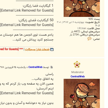
---------------------------------------
1 گیگابایت فضا رایگان:
[External Link Removed for Guests]
---------------------------------------
پست:
935
50 گیگابایت فضای رایگان:
تاریخ عضویت:
چهارشنبه ۶ تیر ۱۳۸۶, ۲:۰۱
[External Link Removed for Guests]
ق.ظ
محل اقامت:
I.R.Iran
------------------------------------------
سپاس‌های ارسالی:
4472 بار
یادم هست توی انجمن ها هم دوستان معر
سپاس‌های دریافتی:
2734 بار
ت
جستجو کنید پیداش می کنید...
تماس:
م
ا
س
خدمات شارژ سيمکارت
|
***
[External Link Removed for Guests]
C
e
n
t
r
a
پ
توسط
CentralWeb
»
یک‌شنبه ۲۵ فروردین ۱۳۸۷, ۱:۳۶ ب.ظ
l
س
W
Moderator
ت
راستی
e
CentralWeb
یه اتفاق جالب...
b
همین الان یه صفحه وب باز کردم که یه وب 
اینم آدرسش:
[External Link Removed for Guests]
بدون نیاز به دعوتنامه و آسان و بدون نیاز 