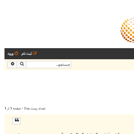
ثبت نام
ورود
جستجو
جستجو
تعداد پست ها:3 • صفحه
1
از
1