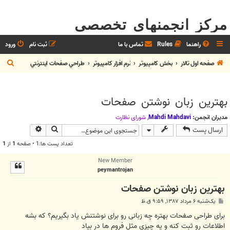
مرکز انجمنهای تخصصی
راهنما
Rules
تماس با ما
ثبت نام
ورود
ج
صفحه اول تالار
بخش كامپيوتر
نرم افزار كامپيوتر
طراحي صفحات اينترنتي
س
ت
بهترین زبان نوشتن صفحات
ج
و
مدیران انجمن:
Mahdi Mahdavi
,
شوراي نظارت
جستجو
جستجوی پیش
ارسال پست
تعداد پست ها:1 • صفحه
1
از
1
New Member
peymantrojan
بهترین زبان نوشتن صفحات
پ
یک‌شنبه ۶ مرداد ۱۳۸۷, ۹:۵۹ ق.ظ
س
ت
برای طراحی صفحات بهتره چه زبانی رو برای نوشتنش یاد بگیریم؟ که بشه
اطلاعات رو ثبت کنه و یه چیزی مثل فروم ها در بیاد