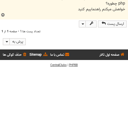
php چطوره؟
خواهش میکنم راهنماییم کنید
ب
ا
ارسال پست
ل
ا
تعداد پست ها:1 • صفحه
1
از
1
پرش به
صفحه اول تالار
تماس با ما
Sitemap
حذف کوکی ها
CentralClubs
|
PHPBB