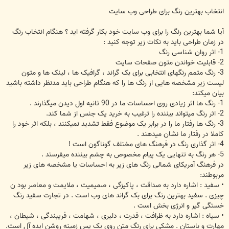
انتخاب بهترین رنگ برای طراحی وب سایت
آیا شما بهترین رنگ را برای وب سایت خود بکار گرفته اید ؟ هنگام انتخاب رنگ
در زمان طراحی باید به نکات زیر توجه کنید :
1- اثر روان شناسی رنگ
2- قابلیت خواندن متون صفحات سایت
3- رنگ متمم رنگهای انتخابی برای بک گراند ، گرافیک ها ، لینک ها و متون
لیست زیر مشخصه هایی از رنگ ها را که هنگام طراحی باید مدنظر داشته باشید
بیان میکند:
1- رنگ ها اثر زیادی روی احساسات ما در 90 ثانیه اول دیدن میگذارند .
2- اثر رنگ میتواند بیننده را ترغیب به خرید یک جنس از شما کند.
3- رنگ ها رفتار ما را در برابر یک موضوع فقط تشدید نمیکنند ، بلکه اثر خود را
کاملا در رفتار ما نشان میدهند .
4- اثر گذاری رنگ در فرهنگ های مختلف گوناگون است !
5- هر رنگ به تنهایی یک پیام مخصوص به چشم بیننده میفرستد .
در فرهنگ آمریکای شمالی رنگ های زیر به احساسات یا مشخصه های زیر
مربوطند:
• سفید : اشاره دارد به صداقت ، پاکیزگی ، صمیمیت ، ملایمت و معاصر بود ن
چیزی . سفید بهترین رنگ برای بک گراند های وب است . در تجارت سفید رنگ
خستگی گیر و انرژی بخش است .
• سیاه : اشاره دارد به ظرافت ، قدرت ، دلیری ، شهامت ، فریبندگی ، شیطان ،
مهارت و باستان . مشکی برای رنگ متن روی یک پس زمینه روشن ایده آل است.