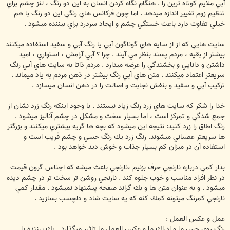
آبي ملايم كوتاه ترين را . هنگام نگاه كردن انسان به اين دو رنگ ، لنز چشم براي
تنظيم زوم تغيير اندازه ميدهد . اما چون فركانس هاي رنگي اين دو رنگ با هم
خيلي تفاوت دارد باعث خستگي چشم و ايجاد سردرد براي بيننده ميشود .
سايت هايي كه از از سايه هاي گوناگون آبي يا رنگ آبي و سفيد استفاده ميكنند
بيشتر از بقيه ، مردم پسند بنظر مي آيند . چرا ؟ آبي آرامش ، استواري ، اميد
داشتن و دانايي و بخشندگي را عرضه ميدارد . مردم ذاتا به سايت هاي آبي رنگ
سريعتر اعتماد ميكنند . متن هاي آبي رنگ بيشتر در ذهن مردم به ياد ميماند .
تركيب آبي و سفيد و بنفش نجابت و اصالت را در ذهن انسان ميسازد .
خدا را شكر كه سايت هاي زرد رنگ زياد نيستند . با وجود اينكه رنگ زرد نشان از
جمع شدگي و تمركز است ، اما بسيار سخت و مشكل در چشم آناليز ميشود .
رنگ اطاق را زرد كنيد: نتيجه اين ميشود كه بچه ها گريه بيشتري ميكنند و بزرگتر
ها سريعتر عصباني ميشوند. رنگ زرد يك رنگ حسي و چشم فريب است و
استفاده آن در ميزان كم بسيار جذاب و خوش ديد خواهد بود .
بذار كمي درباره نارنجي حرف بزنيم ،نارنجي باعث ميشه كه اجناس گرون قيمت
در نظر افراد مناسب و خوب جلوه كند . نارنجي روشن تر سخت تر در چشم ديده
ميشود . و به عنوان متن ها و بك گراند صفحه پيشنهاد نميشود . مقدار كمي
نارنجي كمرنگ ميتونه كمك كنه كه يه سايت شاد و دلچسب بسازيد .
عمل و عكس العمل :
رنگ روي حس ما و ادراك ما و عكس العمل ما تاثير ميگذارد . يك بيننده با