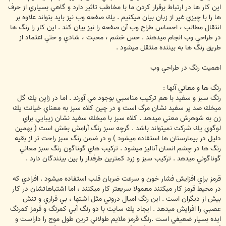
اين كار ها در ارتباط برقرار كردن ما با مخاطب تاثير دارد و گاهي بسياري از حرف
ها را با چيزي غير از زبان بيان ميكنيم . يك صفحه وب نيز بايد بتواند علاوه بر
انتقال مطالب ، احساس طراح وب آن صفحه را نيز بيان كند . اين كار را رنگ ها
در طراحي وب انجام ميدهند . حس خشم ، محبت ، شادي و حتي اعتماد از
طريق رنگ ها به بيننده منتقل ميشود .
اهميت رنگ در طراحي وب
رنگ ها و معاني آنها :
رنگ سبز و سفيد با هم تركيب مناسبي بوجود مي آورند . اما در ژاپن يك گل
ميخك صد پر سفيد نشان مرگ است و در چين كلاه سبز به معناي خيانت يك
زن به شوهرش معني ميدهد . كلاه سبز با ميخك سفيد نشان زيبايي براي
لوگوي يك شركت نميتواند باشد . گرچه سبز رنگ آرامش بخش است ( بهمين
دليل در بيمارستان ها استفاده ميشود ) و در ضمن رنگ سبز راحت تر از بقيه
رنگ ها در چشم انسان آناليز ميشود . تركيب هاي گوناگون رنگ سبز معاني
گوناگوني ميدهد . تركيب سبز و زرد كمترين طرفدار را بين بينندگان دارد .
قرمز براي افزايش فشار خون و سرعت ضربان قلب استفاده ميشود . افرادي كه
در محيط قرمز كار ميكنند معمولا سريعتر كار ميكنند ، اما اشتباهاتشان در كار
بيش از ديگران است . اين رنگ اميال دروني مثل اشتها ، بي قراري و تنش
عصبي را افزايش ميدهد . ايجاد يك سايت با دو رنگ آبي كمرنگ و قرمز كمرنگ
ايده بسيار ضعيفي است .رنگ قرمز ملايم طولاني ترين طول موج را داراست و