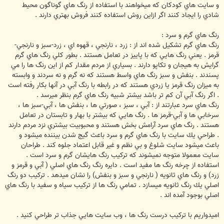
و سايت هاي كودكان كه ميخواهند با استفاده از رنگ هاي گوناگون محيط
شادي را ايجاد كنند اگر ازاين روش استفاده كنند فروش بهتري دارند .
رنگ هاي گرم و سرد :
رنگ هاي گرم تشكيل شده اند از : زرد ، نارنجي ، قهوه اي ، زرد-سبز و نارنجي-
قرمز . يعني رنگ هايي كه با پاييز در تعامل هستند . بطور كلي رنگ هاي گرم
گرايش به هيجان و تكاپو دارند . بسياري از مردم مقدار كم از اين رنگ ها را مي
پسندند . بنفش و سبز رنگ هاي واسط هستند كه نه گرم و نه سردند و وابسته
به ميزان رنگ قرمز يا زردي هستند كه در رابطه با رنگ آبي در آنها بكار رفته است
. اگر رنگ آبي آن كم تر باشد بيشتر شبيه رنگ هاي گرم بنظر ميرسد .
رنگ هاي سرد عبارتند از : آبي ، سبز ، صورتي ها ، بنفش ها ، آبي-سبز ها ،
سرخابي ها و آبي-قرمز ها . رنگ هايي كه بيشتر با بهار و تابستان در تعامل
هستند . رنگ هاي سرد آرامش بخش هستند و محبوبيت بيشتري نزد مردم دارند
. طراحي يك سايت با رنگ هاي گرم و سرد باعث گيج شدن بيننده ميشود و
باعث ميشود سايت شلوغ و بي نظم و غير قابل اعتماد جلوه كند . طراحان
سايت معمولا متوجه نميشوند كه تركيب رنگ هايشان گرم و سرد است .
استفاده از چرخه رنگ ها مفيد است . دايره رنگ رنگ هاي اصلي ( آبي و قرمز و
زرد) و رنگ هاي ثانويه ( نارنجي و سبز و بنفش) را نشان ميدهد . تركيب دو رنگ
اصلي يك رنگ ثانويه ميسازد . تمامي رنگ ها از تركيب سياه و سفيد با رنگ هاي
اصلي بوجود آمده اند .
اميدواريم با تركيب درست رنگ ها ، وب سايت هايي جذاب تر طراحي كنيد .