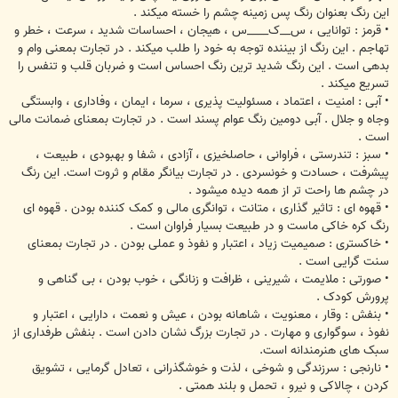
این رنگ بعنوان رنگ پس زمینه چشم را خسته میکند .
• قرمز : توانایی ، س__ک____س ، هیجان ، احساسات شدید ، سرعت ، خطر و
تهاجم . این رنگ از بیننده توجه به خود را طلب میکند . در تجارت بمعنی وام و
بدهی است . این رنگ شدید ترین رنگ احساس است و ضربان قلب و تنفس را
تسریع میکند .
• آبی : امنیت ، اعتماد ، مسئولیت پذیری ، سرما ، ایمان ، وفاداری ، وابستگی
وجاه و جلال . آبی دومین رنگ عوام پسند است . در تجارت بمعنای ضمانت مالی
است .
• سبز : تندرستی ، فراوانی ، حاصلخیزی ، آزادی ، شفا و بهبودی ، طبیعت ،
پیشرفت ، حسادت و خونسردی . در تجارت بیانگر مقام و ثروت است. این رنگ
در چشم ها راحت تر از همه دیده میشود .
• قهوه ای : تاثیر گذاری ، متانت ، توانگری مالی و کمک کننده بودن . قهوه ای
رنگ کره خاکی ماست و در طبیعت بسیار فراوان است .
• خاکستری : صمیمیت زیاد ، اعتبار و نفوذ و عملی بودن . در تجارت بمعنای
سنت گرایی است .
• صورتی : ملایمت ، شیرینی ، ظرافت و زنانگی ، خوب بودن ، بی گناهی و
پرورش کودک .
• بنفش : وقار ، معنویت ، شاهانه بودن ، عیش و نعمت ، دارایی ، اعتبار و
نفوذ ، سوگواری و مهارت . در تجارت بزرگ نشان دادن است . بنفش طرفداری از
سبک های هنرمندانه است.
• نارنجی : سرزندگی و شوخی ، لذت و خوشگذرانی ، تعادل گرمایی ، تشویق
کردن ، چالاکی و نیرو ، تحمل و بلند همتی .