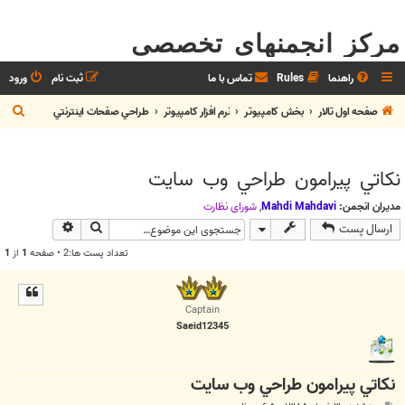
مرکز انجمنهای تخصصی
راهنما
Rules
تماس با ما
ثبت نام
ورود
ج
صفحه اول تالار
بخش كامپيوتر
نرم افزار كامپيوتر
طراحي صفحات اينترنتي
س
ت
نکاتي پيرامون طراحي وب سايت
ج
و
مدیران انجمن:
Mahdi Mahdavi
,
شوراي نظارت
جستجو
جستجوی پیش
ارسال پست
تعداد پست ها:2 • صفحه
1
از
1
Captain
Saeid12345
نکاتي پيرامون طراحي وب سايت