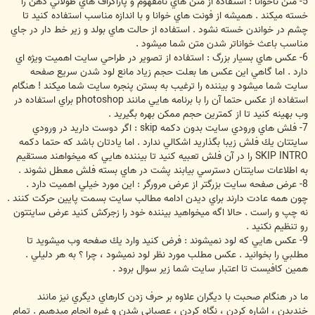
5- متن ناخوانا : استفاده از متن هاي نامفهوم و پاراگراف هاي طولاني ذهن را
خسته ميكند . هميشه از فونت هاي خوانا و با اندازه مناسب استفاده كنيد تا
چشم در خواندن خسته نشود . استفاده از حالت هاي بولد و زير خط دار در جاي
مناسب باعث خواناتر شدن متن شما ميشود .
6- عكس هاي بسيار بزرگ : استفاده از تصوير در طراحي سايت اهميت ويژه اي
دارد . اما گاهي اين عكس ها بعلت حجم زياد مانع لود شدن سريع صفحه
سايت شما ميشود و بيننده را ترغيب به بستن پنجره سايت شما ميكند ! هنگام
استفاده از عكس حتما آن را با برنامه هايي مانند photoshop براي استفاده در
وب بهينه كنيد تا از كمترين حجم ممكن بهره بگيريد .
7- فلش هاي ورودي سايت بدون دكمه skip : اگر دوست داريد در ورودي
سايتتان يك فلش زيبا بگذاريد اشكالي ندارد . اما يادتان باشد كه حتما دكمه
SKIP INTRO را در آن فلش تعبيه كنيد تا بيننده هايي كه ميخواهند مستقيم
به اطلاعات سايتتان دسترسي بيابند پشت در هاي بسته فلش معطل نشوند .
8- عرض صفحه سايت بزرگتر از عرض مرورگر : اين مورد خيلي اهميت دارد .
چون همه عادت دارند براي ديدن ادامه مطالب سايت بسمت پايين حركت كنند .
نه چپ و راست . حالا اگه ميخواهيد بيننده خود را زجركش كنيد عرض سايتتون
رو تنظيم نكنيد .
9- عكس هايي كه لود نميشوند : فرض كنيد وارد يك صفحه وب ميشويد تا
مطلبي را بخوانيد . عكس مطلب مورد نظر لود نميشود ، چرا ؟ به هر دليلي .
همين كافيست تا اعتبار سايت شما زير سوال برود .
ما در هنگام صحبت با ديگران علاوه بر حرف زدن كارهاي ديگري نيز مانند
خنديدن ، اشاره كردن ، نگاه كردن ، عصباني شدن و غيره انجام ميدهيم . تمام