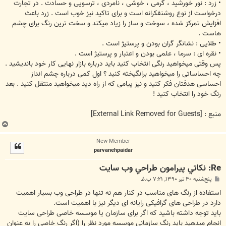
• زرد : نور خورشید ، گرمی ، خوشی ، نامردی ، ترسویی و حسادت . در تجارت
درخواست از نوع روشنفکرانه است و برای تاکید نیز خوب است . زرد باعث
افزایش تمرکز شده ، سوخت و ساز را زیاد میکند و سخت ترین رنگ برای چشم
هاست .
• طلایی : نشانگر گران بودن و پرستیژ است .
• نقره ای : سرما ، علمی بودن و اعتبار و پرستیژ است .
پس وقتی میخواهید رنگی انتخاب کنید باید درباره بازار نهایی کار خود باندیشید .
چه احساساتی را میخواهید برانگیخته کنید ؟ اول کمی درباره چشم انداز
احساسی هدفتان فکر کنید و نیز پیامی که از راه دید میخواهید منتقل کنید . بعد
رنگ خود را انتخاب کنید !
منبع :
[External Link Removed for Guests]
ب
ا
New Member
ل
parvanehpaidar
ا
Re: نکاتي پيرامون طراحي وب سايت
پ
پنج‌شنبه ۳۰ تیر ۱۳۹۰, ۷:۲۱ ب.ظ
س
ت
استفاده از رنگ های مناسب در کنار هم نه تنها در طراحی وب بسیار اهمیت
دارد در طراحی های گرافیکی رایانه ای دیگر نیز با اهمیت است.
باید توجه داشته باشید که اگر برای سازمان یا موسسه خاصی طراحی سایت
انجام میدهید باید رنگ سازمانی موسسه مورد نظر را (اگر رنگ خاصی را به عنوان