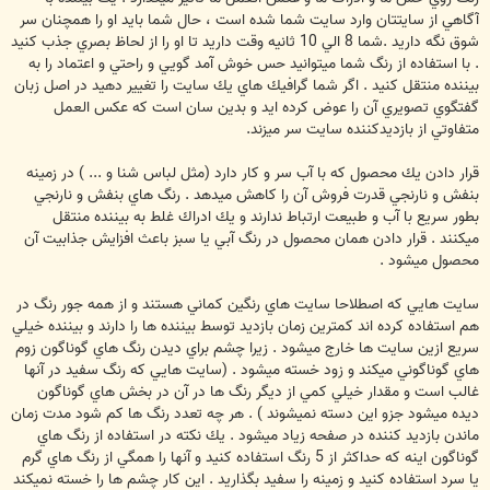
آگاهي از سايتتان وارد سايت شما شده است ، حال شما بايد او را همچنان سر
شوق نگه داريد .شما 8 الي 10 ثانيه وقت داريد تا او را از لحاظ بصري جذب كنيد
. با استفاده از رنگ شما ميتوانيد حس خوش آمد گويي و راحتي و اعتماد را به
بيننده منتقل كنيد . اگر شما گرافيك هاي يك سايت را تغيير دهيد در اصل زبان
گفتگوي تصويري آن را عوض كرده ايد و بدين سان است كه عكس العمل
متفاوتي از بازديدكننده سايت سر ميزند.
قرار دادن يك محصول كه با آب سر و كار دارد (مثل لباس شنا و ... ) در زمينه
بنفش و نارنجي قدرت فروش آن را كاهش ميدهد . رنگ هاي بنفش و نارنجي
بطور سريع با آب و طبيعت ارتباط ندارند و يك ادراك غلط به بيننده منتقل
ميكنند . قرار دادن همان محصول در رنگ آبي يا سبز باعث افزايش جذابيت آن
محصول ميشود .
سايت هايي كه اصطلاحا سايت هاي رنگين كماني هستند و از همه جور رنگ در
هم استفاده كرده اند كمترين زمان بازديد توسط بيننده ها را دارند و بيننده خيلي
سريع ازين سايت ها خارج ميشود . زيرا چشم براي ديدن رنگ هاي گوناگون زوم
هاي گوناگوني ميكند و زود خسته ميشود . (سايت هايي كه رنگ سفيد در آنها
غالب است و مقدار خيلي كمي از ديگر رنگ ها در آن در بخش هاي گوناگون
ديده ميشود جزو اين دسته نميشوند ) . هر چه تعدد رنگ ها كم شود مدت زمان
ماندن بازديد كننده در صفحه زياد ميشود . يك نكته در استفاده از رنگ هاي
گوناگون اينه كه حداكثر از 5 رنگ استفاده كنيد و آنها را همگي از رنگ هاي گرم
يا سرد استفاده كنيد و زمينه را سفيد بگذاريد . اين كار چشم ها را خسته نميكند