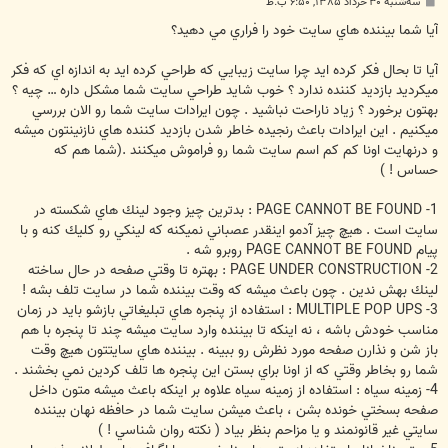
پ
سه‌شنبه ۳۰ خرداد ۱۳۸۵, ۶:۵۰ ب.ظ
س
ت
آيا شما بيننده هاي سايت خود را فراري مي دهيد؟
آيا تا بحال فكر كرده ايد چرا سايت زيبايي كه طراحي كرده ايد به اندازه اي كه فكر
ميكرديد بازديد كننده ندارد ؟ خوب شايد طراحي سايت شما مشكل داره … چيه ؟
بهتون برخورد ؟ زياد ناراحت نباشيد . چون ايرادات سايت شما رو الان بررسي
ميكنيم . اين ايرادات باعث رنجيده خاطر شدن بازديد كننده هاي نازنينتون ميشه
و درنهايت اونا كم كم اسم سايت شما رو فراموش ميكنند .(شما هم كه
حساس ! )
1- PAGE CANNOT BE FOUND : بدترين چيز وجود لينك هاي شكسته در
سايت است . هيچ چيز آدمو اينقدر عصباني نميكنه كه لينكي رو كليك كنه و با
پيام PAGE CANNOT BE FOUND روبرو شه .
2- PAGE UNDER CONSTRUCTION : بهتره تا وقتي صفحه در حال ساخته
لينك بهش ندين . چون باعث ميشه كه وقت بيننده شما در سايت تلف بشه !
3- MULTIPLE POP UPS : استفاده از پنجره هاي تبليغاتي بازشو بايد در زمان
مناسب خودش باشه ، نه اينكه تا بيننده وارد سايت ميشه چند تا پنجره با هم
باز شن و نذارن صفحه مورد نظرش رو ببينه . بيننده هاي سايتتون هيچ وقت
شما رو بخاطر وقتي كه از اونا براي بستن اين پنجره ها تلف كردين نمي بخشند .
4- زمينه سياه : استفاده از زمينه سياه علاوه بر اينكه باعث ميشه متون داخل
صفحه بسختي خونده بشن ، باعث ميشن سايت شما در حافظه نهان بيننده
سايتي غير قانونمند و يا مزاحم بنظر بياد ( نكته روان شناسي ! )