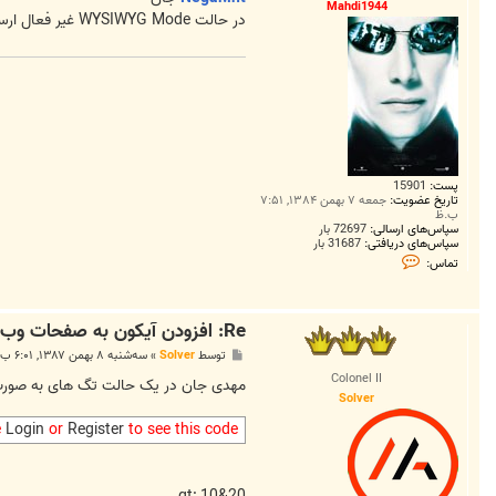
Mahdi1944
در حالت WYSIWYG Mode غير فعال ارسال ميکنيد يا در حالت فعال؟
پست:
15901
تاریخ عضویت:
جمعه ۷ بهمن ۱۳۸۴, ۷:۵۱
ب.ظ
سپاس‌های ارسالی:
72697 بار
سپاس‌های دریافتی:
31687 بار
ت
تماس:
م
ا
س
M
Re: افزودن آیکون به صفحات وب
a
h
پ
توسط
Solver
»
سه‌شنبه ۸ بهمن ۱۳۸۷, ۶:۰۱ ب.ظ
d
س
i
Colonel II
ت
مهدی جان در یک حالت تگ های به صورت کارکتر های جانشین ما
1
Solver
9
4
e
Login
or
Register
to see this code
4