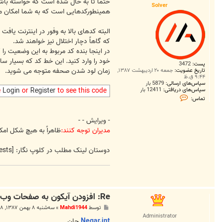
ت
حتماً تا به حال شده است که خواسته باشی
Solver
همینطورکدهایی است که به شما امکان م
البته کدهای بالا به وفور در اینترنت یافت 
که گاهاً دچار اختلال نیز خواهند شد.
خود را وارد کنید. این خط کد که بسیار سا
پست:
3472
زمان لود شدن صحفه متوجه می شوید.
تاریخ عضویت:
جمعه ۲۰ اردیبهشت ۱۳۸۷,
۹:۴۴ ق.ظ
سپاس‌های ارسالی:
5879 بار
سپاس‌های دریافتی:
12411 بار
e
Login
or
Register
to see this code
ت
تماس:
م
ا
س
- ویرایش - -
S
o
مدیران توجه کنند:
ظاهراً به هیچ شکل امکا
l
v
e
دوستان لینک مطلب در کلوپ نگار:
[External Link Removed for Guests]
r
Re: افزودن آیکون به صفحات وب
پ
توسط
Mahdi1944
»
سه‌شنبه ۸ بهمن ۱۳۸۷, ۱۲:۵۸ ب.ظ
س
Administrator
ت
Negar.int
جان