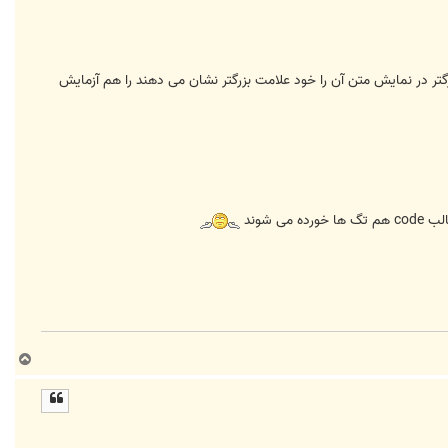
 را وارد کردم، مانند همه ادیتور های html که با نوشتن کارکتر های ;gt; = به معنای بزرگتر در نمایش متن آن را خود علامت بزرگتر نشان می دهند را هم آزمایش
ب
ا
ل
ا