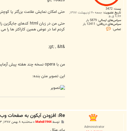
20&gt; 10
پست:
3472
حتی امکان نمایش علامت بزرگتر یا کوچتر فعا
تاریخ عضویت:
جمعه ۲۰ اردیبهشت ۱۳۸۷,
۹:۴۴ ق.ظ
سپاس‌های ارسالی:
5879 بار
سپاس‌های دریافتی:
12411 بار
ت
کردم اما در عوض همین کاراکتر ها را می ب
تماس:
م
ا
س
S
&gt; , &lt;
o
l
v
e
r
من با opera نسخه چند هفته پیش آزمایش کردم، شاید مربوط به اون باشد، شما خودتان یک تکHtml را آزامایش کنید.در قالب code هم تگ ها خورده می شوند
این تصویر متن بنده:
Re: افزودن آیکون به صفحات وب
پ
توسط
Mahdi1944
»
سه‌شنبه ۸ بهمن ۱۳۸۷, ۷:۲۳ ب.ظ
س
Administrator
ت
براي مثال