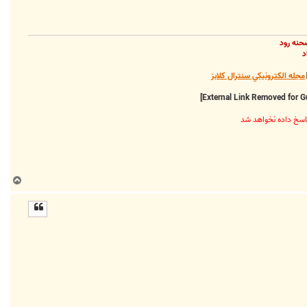
حنه رود
د
مجله الکترونيکي سنترال کلابز
ب
ا
ل
ا