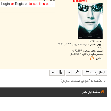
Mahdi1944
e
Login
or
Register
to see this code
پست:
15901
تاریخ عضویت:
جمعه ۷ بهمن ۱۳۸۴, ۷:۵۱
ب.ظ
سپاس‌های ارسالی:
72697 بار
سپاس‌های دریافتی:
31687 بار
ت
تماس:
م
ا
س
M
ارسال پست
a
h
d
بازگشت به “طراحي صفحات اينترنتي”
i
1
9
صفحه اول تالار
4
4