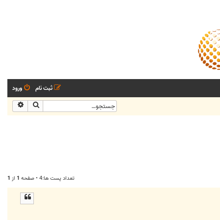
ثبت نام
ورود
جستجو
جستجو
تعداد پست ها:4 • صفحه
1
از
1