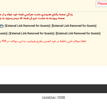
Pleas
زندگي صحنه يکتاي هنرمندي ماست هرکسي نغمه خود خواند و از ص
صحنه پيوسته به جاست خرم آن نغمه که مردم بسپارند به يا
|
[External Link Removed for Guests]
|
[External Link Removed for Guests]
[External Link Removed for Guests]
|
[External Link Removed for Guests]
|
[External Link Removed for Guests]
لطفا سوالات فني را فقط در خود انجمن مطرح بفرماييد، به اين سوالات در PM پاسخ داده نخواهد شد
CentralClubs
|
PHPBB