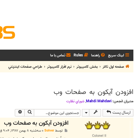
لینک سریع
راهنما
Rules
تماس با ما
صفحه اول تالار
بخش كامپيوتر
نرم افزار كامپيوتر
طراحي صفحات اينترنتي
افزودن آیکون به صفحات وب
مدیران انجمن:
Mahdi Mahdavi
,
شوراي نظارت
جستجو
جستجوی پی
ارسال پست
افزودن آیکون به صفحات وب
پ
توسط
Solver
»
سه‌شنبه ۸ بهمن ۱۳۸۷, ۹:۰۴ ق.ظ
س
Colonel II