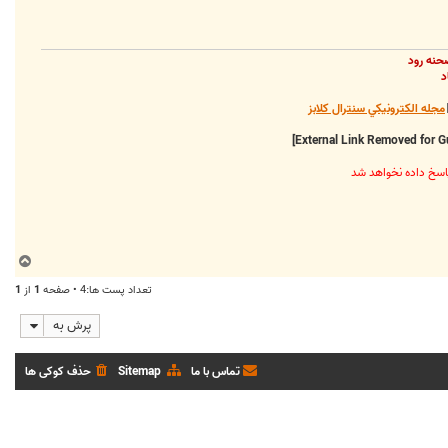
حنه رود
د
مجله الکترونيکي سنترال کلابز
ب
ا
تعداد پست ها:4 • صفحه
1
از
1
ل
ا
پرش به
تماس با ما
Sitemap
حذف کوکی ها