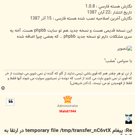
نگارش هسته فارسي : 1.0.8
تاريخ انتشار :22 آبان 1387
نگارش آخرین اصلاحیه نصب شده هسته فارسی : 15 آذر 1387
این نسخه قدیمی هست و نسخه جدید هم تو سایت phpbb هست. آخه یه
سری مشکلات دارم تو نسخه جدید phpbb .. که بعضی چیزا اضافه شده
با سپاس "مشب"
از تن تو هر چقدر هم كه قوی باشی ترسی ندارند از گاو كه گنده تر نمی شوی می دوشنت از خر
كه قوی تر نمی شوی بارت می كنند از اسب كه دونده تر نمیشوی سوارت می شوند آنها فقط و
فقط از فهمیدن تو می ترسند. (دکتر شریعتی)
ب
ا
ل
ا
Administrator
Mahdi1944
Re: پیغام temporary file /tmp/transfer_nC6vtX در ارتقا به