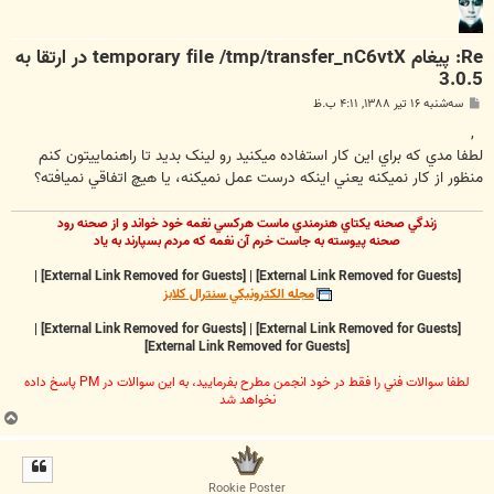
Re: پیغام temporary file /tmp/transfer_nC6vtX در ارتقا به
3.0.5
پ
سه‌شنبه ۱۶ تیر ۱۳۸۸, ۴:۱۱ ب.ظ
س
ت
,
لطفا مدي که براي اين کار استفاده ميکنيد رو لينک بديد تا راهنماييتون کنم
منظور از کار نميکنه يعني اينکه درست عمل نميکنه، يا هيچ اتفاقي نميافته؟
زندگي صحنه يکتاي هنرمندي ماست هرکسي نغمه خود خواند و از صحنه رود
صحنه پيوسته به جاست خرم آن نغمه که مردم بسپارند به ياد
|
[External Link Removed for Guests]
|
[External Link Removed for Guests]
مجله الکترونيکي سنترال کلابز
|
[External Link Removed for Guests]
|
[External Link Removed for Guests]
[External Link Removed for Guests]
لطفا سوالات فني را فقط در خود انجمن مطرح بفرماييد، به اين سوالات در PM پاسخ داده
نخواهد شد
ب
ا
ل
ا
Rookie Poster