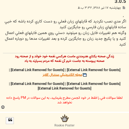
3.0.5
پ
چهارشنبه ۱۷ تیر ۱۳۸۸, ۳:۳۲ ب.ظ
س
ت
,
اگر مدي نصب نکرديد که قايلهاي زبان فعلي رو دست کاري کرده باشه که خيي
ساده فايلهاي زبان فارسي رو جايگزين کنيد
وگرنه هم تغييرات فايل زبان رو ميتونيد دستي روي همين فايلهاي فعلي اعمال
کنيد و يا پکيج جديد زبان رو جايگزين کرده و بعد تغييرات مدها رو دوباره اعمال
کنيد
زندگي صحنه يکتاي هنرمندي ماست هرکسي نغمه خود خواند و از صحنه رود
صحنه پيوسته به جاست خرم آن نغمه که مردم بسپارند به ياد
|
[External Link Removed for Guests]
|
[External Link Removed for Guests]
مجله الکترونيکي سنترال کلابز
|
[External Link Removed for Guests]
|
[External Link Removed for Guests]
[External Link Removed for Guests]
لطفا سوالات فني را فقط در خود انجمن مطرح بفرماييد، به اين سوالات در PM پاسخ داده
نخواهد شد
ب
ا
ل
ا
Rookie Poster