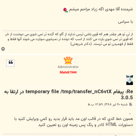
شرمنده آقا مهدی اگه زیاد مزاحم میشم
با سپاس
از تن تو هر چقدر هم كه قوی باشی ترسی ندارند از گاو كه گنده تر نمی شوی می دوشنت از خر
كه قوی تر نمی شوی بارت می كنند از اسب كه دونده تر نمیشوی سوارت می شوند آنها فقط و
فقط از فهمیدن تو می ترسند. (دکتر شریعتی)
ب
ا
ل
ا
Administrator
Mahdi1944
Re: پیغام temporary file /tmp/transfer_nC6vtX در ارتقا به
3.0.5
پ
شنبه ۲۰ تیر ۱۳۸۸, ۱۲:۵۹ ب.ظ
س
ت
,
همون خط کدي که در قالب اون مد بايد قرار بديد رو کمي ويرايش کنيد با
دستورات HTML کادر و رنگ پس زمينه اون رو تعيين کنيد