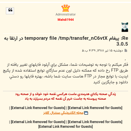
ا
ل
ا
Administrator
Mahdi1944
Re: پیغام temporary file /tmp/transfer_nC6vtX در ارتقا به
3.0.5
پ
دوشنبه ۱۵ تیر ۱۳۸۸, ۴:۳۹ ب.ظ
س
ت
,
فکر ميکنم با توجه به توضيحات شما، مشکل براي آپلود فايلهاي تغيير يافته از
طريق FTP رخ داده که ممکنه دليل اون عدم سازگاي توابع استفاده شده از پکيج
اپديت با توابع مجاز در FTP هاست سايت شما باشه، بهتره فايلها رو دستي
دانلود و جايگزين کنيد
زندگي صحنه يکتاي هنرمندي ماست هرکسي نغمه خود خواند و از صحنه رود
صحنه پيوسته به جاست خرم آن نغمه که مردم بسپارند به ياد
|
[External Link Removed for Guests]
|
[External Link Removed for Guests]
مجله الکترونيکي سنترال کلابز
|
[External Link Removed for Guests]
|
[External Link Removed for Guests]
[External Link Removed for Guests]