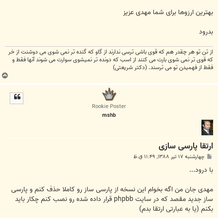
بهترین ارزوها برای شما مهدی عزیز
بدرود
از تن تو هر چقدر هم كه قوی باشی ترسی ندارند از گاو كه گنده تر نمی شوی می دوشنت از خر
كه قوی تر نمی شوی بارت می كنند از اسب كه دونده تر نمیشوی سوارت می شوند آنها فقط و
فقط از فهمیدن تو می ترسند. (دکتر شریعتی)
ب
ا
ل
ا
Rookie Poster
mshb
ارتقا پارسی سازی
پ
چهارشنبه ۱۷ تیر ۱۳۸۸, ۱۱:۴۹ ق.ظ
س
ت
با درود...
مهدی جان من اگه بخوام این نسخه از پارسی ساز رو کاملا حذف کنم و پارسی
ساز جدید مقصد که در سایت phpbb قرار داده شده رو نصب کنم چکار باید
بکنم (یا به عبارتی ارتقا بدم)