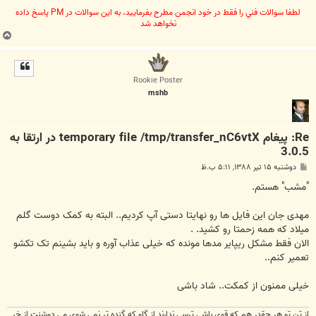
لطفا سوالات فني را فقط در خود انجمن مطرح بفرماييد، به اين سوالات در PM پاسخ داده
نخواهد شد
ب
ا
ل
ا
Rookie Poster
mshb
Re: پیغام temporary file /tmp/transfer_nC6vtX در ارتقا به
3.0.5
پ
دوشنبه ۱۵ تیر ۱۳۸۸, ۵:۱۱ ب.ظ
س
ت
"مشب" هستم.
مهدی جان این فایل ها رو نهایتا دستی آپ کردیم.. البته به کمک دوست گلم
میلاد که همه زحمتا رو کشید. .
الان فقط مشکل ریپایر مدها مونده که خیلی عذاب آوره و باید بشینم تک تکشو
تعمیر کنم..
خیلی ممنون از کمکت.. شاد باشی
از تن تو هر چقدر هم كه قوی باشی ترسی ندارند از گاو كه گنده تر نمی شوی می دوشنت از خر