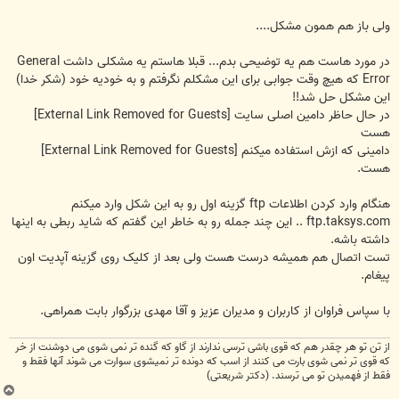
ولی باز هم همون مشکل....
در مورد هاست هم یه توضیحی بدم... قبلا هاستم یه مشکلی داشت General
Error که هیچ وقت جوابی برای این مشکلم نگرفتم و به خودیه خود (شکر خدا)
این مشکل حل شد!!
در حال حاظر دامین اصلی سایت
[External Link Removed for Guests]
هست
دامینی که ازش استفاده میکنم
[External Link Removed for Guests]
هست.
هنگام وارد کردن اطلاعات ftp گزینه اول رو به این شکل وارد میکنم
ftp.taksys.com .. این چند جمله رو به خاطر این گفتم که شاید ربطی به اینها
داشته باشه.
تست اتصال هم همیشه درست هست ولی بعد از کلیک روی گزینه آپدیت اون
پیغام.
با سپاس فراوان از کاربران و مدیران عزیز و آقا مهدی بزرگوار بابت همراهی.
از تن تو هر چقدر هم كه قوی باشی ترسی ندارند از گاو كه گنده تر نمی شوی می دوشنت از خر
كه قوی تر نمی شوی بارت می كنند از اسب كه دونده تر نمیشوی سوارت می شوند آنها فقط و
فقط از فهمیدن تو می ترسند. (دکتر شریعتی)
ب