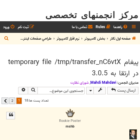
مرکز انجمنهای تخصصی
راهنما
Rules
تماس با ما
ثبت نام
ورود
ج
صفحه اول تالار
بخش كامپيوتر
نرم افزار كامپيوتر
طراحي صفحات اينترنتي
س
ت
پیغام temporary file /tmp/transfer_nC6vtX
ج
در ارتقا به 3.0.5
و
مدیران انجمن:
Mahdi Mahdavi
,
شوراي نظارت
جستجو
جستجوی پیشر
ارسال پست
1
تعداد پست ها:18
2
بعدی
Rookie Poster
mshb