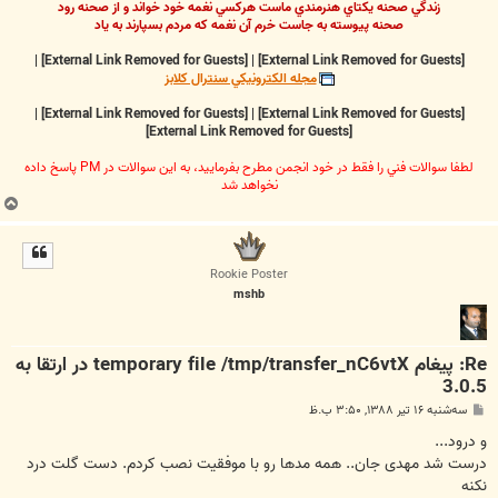
زندگي صحنه يکتاي هنرمندي ماست هرکسي نغمه خود خواند و از صحنه رود
صحنه پيوسته به جاست خرم آن نغمه که مردم بسپارند به ياد
|
[External Link Removed for Guests]
|
[External Link Removed for Guests]
مجله الکترونيکي سنترال کلابز
|
[External Link Removed for Guests]
|
[External Link Removed for Guests]
[External Link Removed for Guests]
لطفا سوالات فني را فقط در خود انجمن مطرح بفرماييد، به اين سوالات در PM پاسخ داده
نخواهد شد
ب
ا
ل
ا
Rookie Poster
mshb
Re: پیغام temporary file /tmp/transfer_nC6vtX در ارتقا به
3.0.5
پ
سه‌شنبه ۱۶ تیر ۱۳۸۸, ۳:۵۰ ب.ظ
س
ت
و درود...
درست شد مهدی جان.. همه مدها رو با موفقیت نصب کردم. دست گلت درد
نکنه