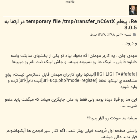
mshb
Re: پیغام temporary file /tmp/transfer_nC6vtX در ارتقا به
3.0.5
پ
شنبه ۲۰ تیر ۱۳۸۸, ۱۲:۳۸ ب.ظ
س
ت
و درود...
مهدی جان.. یه کاربر مهمان اگه بخواد بیاد تو یکی از بخشهای سایتت واسه
دانلود فایلی .. لینک ها رو نمیتونه ببینه.. و جاش لینک ثبت نام رو میبینه!
[HIGHLIGHT=#fafafa]لينکها براي کاربران مهمان قابل دسترسي نيست، براي
مشاهده ي لينکها لطفا [url=ucp.php?mode=register]ثبت نام[/url]کرده و
وارد شويد
این مد رو قبلا دیده بودم ولی فقط یه متن جایگزین میشد که میگفت باید عضو
شی........
میشه مد خودت رو قرار بدی؟؟
راستی صفحه اول فرومت خیلی بهتر شد... اگه کنار سیر انجمن ها آیکنهاشونم
قرار بدید عالی میشه..