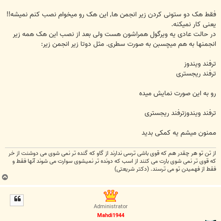
فقط هک دو ستونی کردن زیر انجمن ها, این هک رو میخوام نصب کنم نمیشه!!
یعنی کار نمیکنه.
در حالت عادی یه ویرگول همراشون هست ولی بعد از نصب این هک همه زیر
انجمنها به هم میچسبن به صورت سطری. مثل دوتا زیر انجمن زیر:
ترفند ویندوز
ترفند ریجستری
رو به این صورت نمایش میده
ترفند ویندوزترفند ریجستری
ممنون میشم یه کمکی بدید
از تن تو هر چقدر هم كه قوی باشی ترسی ندارند از گاو كه گنده تر نمی شوی می دوشنت از خر
كه قوی تر نمی شوی بارت می كنند از اسب كه دونده تر نمیشوی سوارت می شوند آنها فقط و
فقط از فهمیدن تو می ترسند. (دکتر شریعتی)
ب
ا
ل
ا
Administrator
Mahdi1944