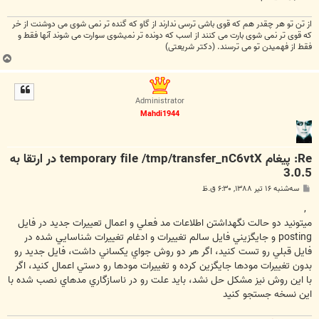
از تن تو هر چقدر هم كه قوی باشی ترسی ندارند از گاو كه گنده تر نمی شوی می دوشنت از خر
كه قوی تر نمی شوی بارت می كنند از اسب كه دونده تر نمیشوی سوارت می شوند آنها فقط و
فقط از فهمیدن تو می ترسند. (دکتر شریعتی)
ب
ا
ل
ا
Administrator
Mahdi1944
Re: پیغام temporary file /tmp/transfer_nC6vtX در ارتقا به
3.0.5
پ
سه‌شنبه ۱۶ تیر ۱۳۸۸, ۶:۳۰ ق.ظ
س
ت
,
ميتونيد دو حالت نگهداشتن اطلاعات مد فعلي و اعمال تعييرات جديد در فايل
posting و جايگزيني فايل سالم تغييرات و ادغام تغييرات شناسايي شده در
فايل قبلي رو تست کنيد، اگر هر دو روش جواي يکساني داشت، فايل جديد رو
بدون تغييرات مودها جايگزين کرده و تغييرات مودها رو دستي اعمال کنيد، اگر
با اين روش نيز مشکل حل نشد، بايد علت رو در ناسازگاري مدهاي نصب شده با
اين نسخه جستجو کنيد