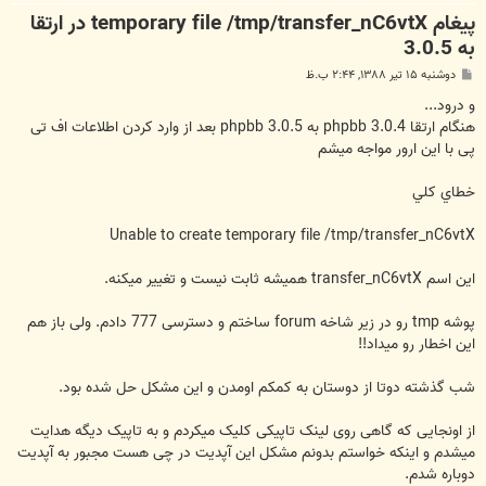
پیغام temporary file /tmp/transfer_nC6vtX در ارتقا
به 3.0.5
پ
دوشنبه ۱۵ تیر ۱۳۸۸, ۲:۴۴ ب.ظ
س
ت
و درود...
هنگام ارتقا phpbb 3.0.4 به phpbb 3.0.5 بعد از وارد کردن اطلاعات اف تی
پی با این ارور مواجه میشم
خطاي کلي
Unable to create temporary file /tmp/transfer_nC6vtX
این اسم transfer_nC6vtX همیشه ثابت نیست و تغییر میکنه.
پوشه tmp رو در زیر شاخه forum ساختم و دسترسی 777 دادم. ولی باز هم
این اخطار رو میداد!!
شب گذشته دوتا از دوستان به کمکم اومدن و این مشکل حل شده بود.
از اونجایی که گاهی روی لینک تاپیکی کلیک میکردم و به تاپیک دیگه هدایت
میشدم و اینکه خواستم بدونم مشکل این آپدیت در چی هست مجبور به آپدیت
دوباره شدم.