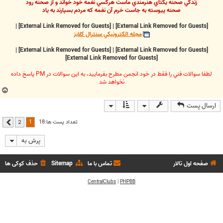
زندگي صحنه يکتاي هنرمندي ماست هرکسي نغمه خود خواند و از صحنه رود
صحنه پيوسته به جاست خرم آن نغمه که مردم بسپارند به ياد
|
[External Link Removed for Guests]
|
[External Link Removed for Guests]
مجله الکترونيکي سنترال کلابز
|
[External Link Removed for Guests]
|
[External Link Removed for Guests]
[External Link Removed for Guests]
لطفا سوالات فني را فقط در خود انجمن مطرح بفرماييد، به اين سوالات در PM پاسخ داده
نخواهد شد
ب
ا
ارسال پست
ل
ا
1
تعداد پست ها:18
2
بعدی
پرش به
صفحه اول تالار
تماس با ما
Sitemap
حذف کوکی ها
CentralClubs
|
PHPBB