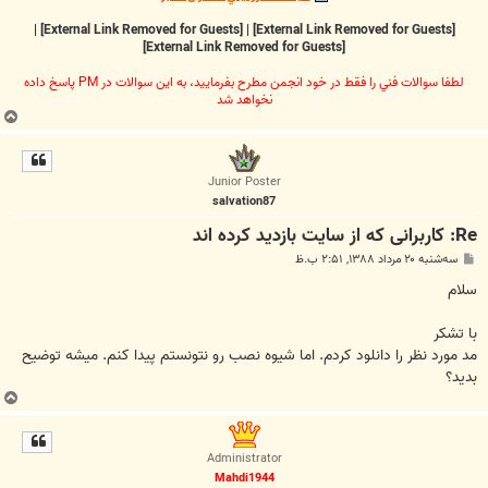
|
[External Link Removed for Guests]
|
[External Link Removed for Guests]
[External Link Removed for Guests]
لطفا سوالات فني را فقط در خود انجمن مطرح بفرماييد، به اين سوالات در PM پاسخ داده
نخواهد شد
ب
ا
ل
ا
Junior Poster
salvation87
Re: کاربرانی که از سایت بازدید کرده اند
پ
سه‌شنبه ۲۰ مرداد ۱۳۸۸, ۲:۵۱ ب.ظ
س
ت
سلام
با تشکر
مد مورد نظر را دانلود کردم. اما شیوه نصب رو نتونستم پیدا کنم. میشه توضیح
بدید؟
ب
ا
ل
Administrator
ا
Mahdi1944