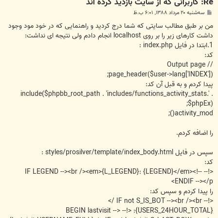
Re: کاربرانی که از سایت بازدید کرده اند
پ
سه‌شنبه ۲۰ مرداد ۱۳۸۸, ۶:۰۱ ب.ظ
س
ت
من بر طبق مطالب سایتی که شما درج کردید و راهنمایی که در خود مود وجود
داشت کارهای زیر را بر روی localhost انجام دادم ولی نتیجه ای نداشت:
1.ابتدا در فایل index.php :
کد:
// Output page
page_header($user->lang['INDEX']);
پیدا کردم و به قبل آن کد:
include($phpbb_root_path . 'includes/functions_activity_stats.' .
$phpEx);
activity_mod();
را اضافه کردم.
سپس در فایل styles/prosilver/template/index_body.html :
کد:
<!-- IF LEGEND --><br /><em>{L_LEGEND}: {LEGEND}</em><!--
ENDIF --></p>
را پیدا کردم و سپس کد:
<!-- IF not S_IS_BOT --><br /><br />
{USERS_24HOUR_TOTAL}: <!-- BEGIN lastvisit -->