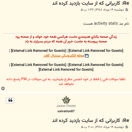
Re: کاربرانی که از سایت بازدید کرده اند
پ
دوشنبه ۱۹ مرداد ۱۳۸۸, ۱:۳۶ ب.ظ
س
ت
,
نام مد activity stats هست
زندگي صحنه يکتاي هنرمندي ماست هرکسي نغمه خود خواند و از صحنه رود
صحنه پيوسته به جاست خرم آن نغمه که مردم بسپارند به ياد
|
[External Link Removed for Guests]
|
[External Link Removed for Guests]
مجله الکترونيکي سنترال کلابز
|
[External Link Removed for Guests]
|
[External Link Removed for Guests]
[External Link Removed for Guests]
لطفا سوالات فني را فقط در خود انجمن مطرح بفرماييد، به اين سوالات در PM پاسخ داده
نخواهد شد
ب
ا
ل
ا
Junior Poster
salvation87
Re: کاربرانی که از سایت بازدید کرده اند
پ
دوشنبه ۱۹ مرداد ۱۳۸۸, ۲:۰۰ ب.ظ
س