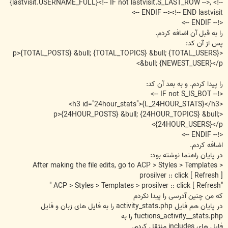
{lastvisit.USERNAME_FULL}<!-- IF not lastvisit.S_LAST_ROW -->, <!--
ENDIF --><!-- END lastvisit -->
<!-- ENDIF -->
را به قبل آن اضافه کردم.
پس از آن کد:
<p>{TOTAL_POSTS} &bull; {TOTAL_TOPICS} &bull; {TOTAL_USERS}
&bull; {NEWEST_USER}</p>
را پیدا کردم. و به بعد آن کد:
<!-- IF not S_IS_BOT -->
<h3 id="24hour_stats">{L_24HOUR_STATS}</h3>
<p>{24HOUR_POSTS} &bull; {24HOUR_TOPICS} &bull;
{24HOUR_USERS}</p>
<!-- ENDIF -->
اضافه کردم.
در پایان راهنما نوشته بود:
After making the file edits, go to ACP > Styles > Templates >
prosilver :: click [ Refresh ]
"ACP > Styles > Templates > prosilver :: click [ Refresh "
که من چنین آدرسی را پیدا نکردم
در پایان هم فایل activity_stats.php را به فایل های زبان و فایل
fuctions_activity__stats.php را به
فایل های includes منتقل کردم.