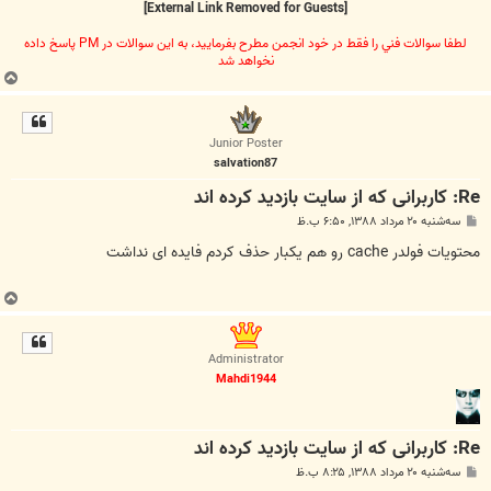
[External Link Removed for Guests]
لطفا سوالات فني را فقط در خود انجمن مطرح بفرماييد، به اين سوالات در PM پاسخ داده
نخواهد شد
ب
ا
ل
ا
Junior Poster
salvation87
Re: کاربرانی که از سایت بازدید کرده اند
پ
سه‌شنبه ۲۰ مرداد ۱۳۸۸, ۶:۵۰ ب.ظ
س
ت
محتویات فولدر cache رو هم یکبار حذف کردم فایده ای نداشت
ب
ا
ل
Administrator
ا
Mahdi1944
Re: کاربرانی که از سایت بازدید کرده اند
پ
سه‌شنبه ۲۰ مرداد ۱۳۸۸, ۸:۲۵ ب.ظ
س