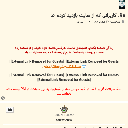
Re: کاربرانی که از سایت بازدید کرده اند
پ
سه‌شنبه ۲۰ مرداد ۱۳۸۸, ۳:۱۶ ب.ظ
س
ت
زندگي صحنه يکتاي هنرمندي ماست هرکسي نغمه خود خواند و از صحنه رود
صحنه پيوسته به جاست خرم آن نغمه که مردم بسپارند به ياد
|
[External Link Removed for Guests]
|
[External Link Removed for Guests]
مجله الکترونيکي سنترال کلابز
|
[External Link Removed for Guests]
|
[External Link Removed for Guests]
[External Link Removed for Guests]
لطفا سوالات فني را فقط در خود انجمن مطرح بفرماييد، به اين سوالات در PM پاسخ داده
نخواهد شد
ب
ا
ل
ا
Junior Poster
salvation87