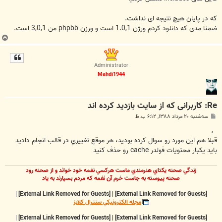
که در پایان هیچ نتیجه ای نداشت.
ضمنا مدی که دانلود کردم ورژن 1.0,1 است و ورزن phpbb من 3,0,1 است.
ب
ا
ل
Administrator
ا
Mahdi1944
Re: کاربرانی که از سایت بازدید کرده اند
پ
سه‌شنبه ۲۰ مرداد ۱۳۸۸, ۶:۱۲ ب.ظ
س
ت
,
قبلا هم اين مورد رو سوال کرده بوديد، هر موقع تغييري در قالب انجام داديد
بايد يکبار محتويات فولدر cache رو حذف کنيد
زندگي صحنه يکتاي هنرمندي ماست هرکسي نغمه خود خواند و از صحنه رود
صحنه پيوسته به جاست خرم آن نغمه که مردم بسپارند به ياد
|
[External Link Removed for Guests]
|
[External Link Removed for Guests]
مجله الکترونيکي سنترال کلابز
|
[External Link Removed for Guests]
|
[External Link Removed for Guests]