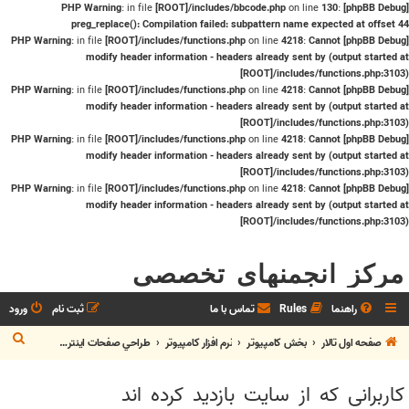
: in file
[ROOT]/includes/bbcode.php
on line
130
:
[phpBB Debug] PHP Warning
preg_replace(): Compilation failed: subpattern name expected at offset 44
: in file
[ROOT]/includes/functions.php
on line
4218
:
Cannot
[phpBB Debug] PHP Warning
modify header information - headers already sent by (output started at
[ROOT]/includes/functions.php:3103)
: in file
[ROOT]/includes/functions.php
on line
4218
:
Cannot
[phpBB Debug] PHP Warning
modify header information - headers already sent by (output started at
[ROOT]/includes/functions.php:3103)
: in file
[ROOT]/includes/functions.php
on line
4218
:
Cannot
[phpBB Debug] PHP Warning
modify header information - headers already sent by (output started at
[ROOT]/includes/functions.php:3103)
: in file
[ROOT]/includes/functions.php
on line
4218
:
Cannot
[phpBB Debug] PHP Warning
modify header information - headers already sent by (output started at
[ROOT]/includes/functions.php:3103)
مرکز انجمنهای تخصصی
راهنما
Rules
تماس با ما
ثبت نام
ورود
ج
صفحه اول تالار
بخش كامپيوتر
نرم افزار كامپيوتر
طراحي صفحات اينترنتي
س
کاربرانی که از سایت بازدید کرده اند
ت