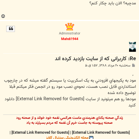
ت
مدچیه؟ الان باید چکار کنم؟
ب
ا
ل
Administrator
ا
Mahdi1944
Re: کاربرانی که از سایت بازدید کرده اند
پ
سه‌شنبه ۲۰ مرداد ۱۳۸۸, ۱:۵۷ ق.ظ
س
ت
,
مود به پکيجهاي افزودني به يک اسکريپت يا سيستم گفته ميشه که در چارچوب
استانداردي قابل نصب هست، نحوه‌ي نصب مود رو در انجمن فکر ميکنم قبلا
توضيح داده شده
مودها رو هم ميتونيد از سايت
[External Link Removed for Guests]
دانلود
کنيد
زندگي صحنه يکتاي هنرمندي ماست هرکسي نغمه خود خواند و از صحنه رود
صحنه پيوسته به جاست خرم آن نغمه که مردم بسپارند به ياد
|
[External Link Removed for Guests]
|
[External Link Removed for Guests]
مجله الکترونيکي سنترال کلابز