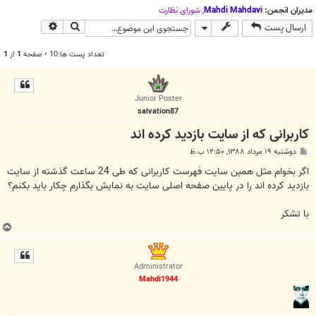
ج
مدیران انجمن:
Mahdi Mahdavi
,
شوراي نظارت
و
جستجو
جستجوی پیش
ارسال پست
تعداد پست ها:10 • صفحه
1
از
1
Junior Poster
salvation87
کاربرانی که از سایت بازدید کرده اند
پ
دوشنبه ۱۹ مرداد ۱۳۸۸, ۱۲:۵۰ ب.ظ
س
ت
اگر بخوام مثل همین سایت فهرست کاربرانی که طی 24 ساعت گذشته از سایت
بازدید کرده اند را در پایین صفحه اصلی سایت به نمایش بگذارم چکار باید بکنم؟
با تشکر
ب
ا
ل
Administrator
ا
Mahdi1944