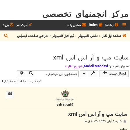
مرکز انجمنهای تخصصی
راهنما
Rules
تماس با ما
ثبت نام
ورود
ج
صفحه اول تالار
بخش كامپيوتر
نرم افزار كامپيوتر
طراحي صفحات اينترنتي
س
ت
سایت مپ و آر اس اس xml
ج
و
مدیران انجمن:
Mahdi Mahdavi
,
شوراي نظارت
جستجو
جستجوی پیش
ارسال پست
تعداد پست ها:4 • صفحه
1
از
1
Junior Poster
salvation87
سایت مپ و آر اس اس xml
پ
شنبه ۸ آبان ۱۳۸۹, ۸:۳۹ ق.ظ
س
ت
سلام