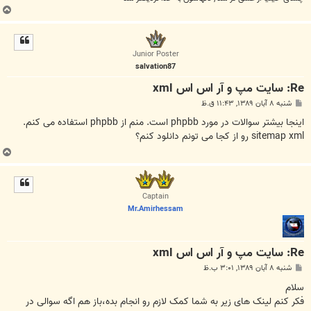
ب
ا
ل
ا
Junior Poster
salvation87
Re: سایت مپ و آر اس اس xml
پ
شنبه ۸ آبان ۱۳۸۹, ۱۱:۴۳ ق.ظ
س
ت
اینجا بیشتر سوالات در مورد phpbb است. منم از phpbb استفاده می کنم.
sitemap xml رو از کجا می تونم دانلود کنم؟
ب
ا
ل
ا
Captain
Mr.Amirhessam
Re: سایت مپ و آر اس اس xml
پ
شنبه ۸ آبان ۱۳۸۹, ۳:۰۱ ب.ظ
س
ت
سلام
فکر کنم لینک های زیر به شما کمک لازم رو انجام بده،باز هم اگه سوالی در