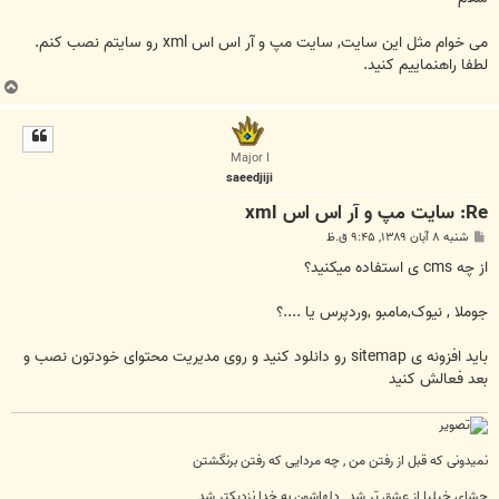
می خوام مثل این سایت, سایت مپ و آر اس اس xml رو سایتم نصب کنم.
لطفا راهنماییم کنید.
ب
ا
ل
ا
Major I
saeedjiji
Re: سایت مپ و آر اس اس xml
پ
شنبه ۸ آبان ۱۳۸۹, ۹:۴۵ ق.ظ
س
ت
از چه cms ی استفاده میکنید؟
جوملا , نیوک,مامبو ,وردپرس یا ....؟
باید افزونه ی sitemap رو دانلود کنید و روی مدیریت محتوای خودتون نصب و
بعد فعالش کنید
نمیدونی که قبل از رفتن من , چه مردایی که رفتن برنگشتن
چشای خیلیا از عشق تر شد , دلهاشون به خدا نزدیکتر شد