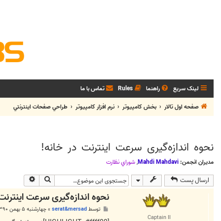
لینک سریع
راهنما
Rules
تماس با ما
صفحه اول تالار
بخش كامپيوتر
نرم افزار كامپيوتر
طراحي صفحات اينترنتي
نحوه اندازه‌گیری سرعت اینترنت در خانه!
مدیران انجمن:
Mahdi Mahdavi
,
شوراي نظارت
جستجو
جستجوی پی
ارسال پست
نحوه اندازه‌گیری سرعت اینترنت
پ
توسط
serat&mersad
»
چهارشنبه ۵ بهمن ۱۳۹۰, ۱:۰۱ ب.ظ
س
Captain II