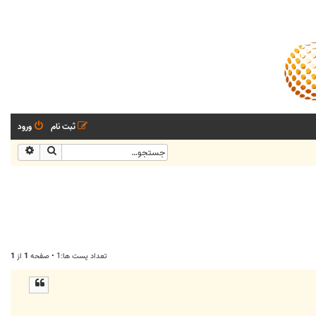
ثبت نام
ورود
جستجو
جستجو
تعداد پست ها:1 • صفحه
1
از
1