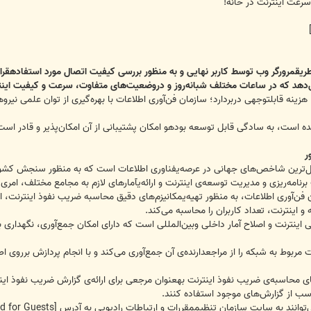
 طریقمرورگر وب توسط کاربر نهایی و به منظور بررسی کیفیت اتصال مورد استفادهقرار
هد که در ساعات مختلف شبانه‌روز و دروضعیت‌های متفاوت، سرعت و کیفیت اینترن
رجی، هزینه قابلتوجهی دربردارد؛ سازمان فن‌آوری اطلاعات با بهره‌گیری از توان عل
 شده است، به سادگی قابل توسعه بودهو امکان پشتیبانی از آن امکان‌پذیر و قادر ا
ر
ل‌ترین شاخص‌های جهانی در عرصه‌یفناوری اطلاعات است که به منظور سنجش کشور‌ها و رت
برنامه‌ریزی و مدیریت توسعه‌ی اینترنت و ارائه‌یآمارهای لازم به مجامع مختلف، امری
‌آوری اطلاعات، به منظور تهیه‌یمکانیزم‌های دقیق محاسبه ضریب نفوذ اینترنت، اق
اینترنت، تعداد کاربران را محاسبه می‌کند.
 اینترنت و اصلاح آمار داخلی وبین‌المللی است که دارای امکان جمع‌آوری، نگهداری
 مربوط به شبکه را از مراجعدارنده‌ی آن جمع‌آوری می‌کند و با انجام پردازش برروی 
‌های محاسبه‌ی ضریب نفوذ اینترنت بهعنوان مرجعی برای ارائه‌ی گزارش ضریب نفوذ ای
اسب از گزارش‌های موجود استفاده کنند.
ر می‌توانند به سایت سازمان تنظیممقررات و ارتباطات رادیویی به آدرس
[External Link Removed for Guests]