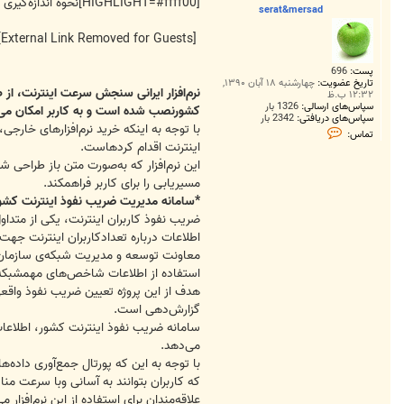
ت
[HIGHLIGHT=#ffff00]نحوه اندازه‌گیری سرعت اینترنت در خانه!
serat&mersad
[External Link Removed for Guests]
پست:
696
تاریخ عضویت:
چهارشنبه ۱۸ آبان ۱۳۹۰,
نرم‌افزار ایرانی سنجش سرعت اینترنت، از
۱۲:۳۲ ب.ظ
سپاس‌های ارسالی:
1326 بار
کشورنصب شده است و به کاربر امکان می‌د
سپاس‌های دریافتی:
2342 بار
با توجه به اینکه خرید نرم‌افزار‌های خا
ت
تماس:
م
اینترنت اقدام کردهاست.
ا
این نرم‌افزار که به‌صورت متن باز طراحی
س
s
مسیریابی را برای کاربر فراهمکند.
e
r
*سامانه مدیریت ضریب نفوذ اینترنت کشو
a
ضریب نفوذ کاربران اینترنت، یکی از متداو
t
&
اطلاعات درباره تعدادکاربران اینترنت جهت 
m
معاونت توسعه و مدیریت شبکه‌ی سازمان فن
e
r
استفاده از اطلاعات شاخص‌های مهمشبکه و 
s
هدف از این پروژه تعیین ضریب نفوذ واقعی
a
d
گزارش‌دهی است.
سامانه‌ ضریب نفوذ اینترنت کشور، اطلاعات
می‌دهد.
با توجه به این که پورتال جمع‌آوری داده
که کاربران بتوانند به آسانی وبا سرعت من
علاقه‌مندان برای استفاده از این نرم‌افزا