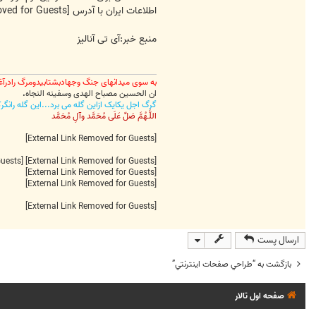
اطلاعات ایران با آدرس
[External Link Removed for Guests]
منبع خبر:آی تی آنالیز
به سوی میدانهای جنگ وجهادبشتابیدومرگ رادرآغ
ان الحسین مصباح الهدی وسفینه النجاه
.
گرگ اجل یکایک ازاین گله می برد...این گله رانگ
اللَّـهُمَّ صَلِّ عَلَى مُحَمَّد وآلِ مُحَمَّد
[External Link Removed for Guests]
[External Link Removed for Guests]
[External Link Removed for Guests]
[External Link Removed for Guests]
[External Link Removed for Guests]
[External Link Removed for Guests]
ارسال پست
بازگشت به “طراحي صفحات اينترنتي”
صفحه اول تالار