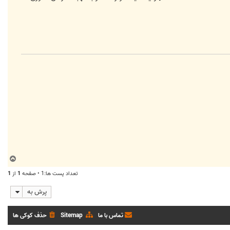
ب
ا
تعداد پست ها:1 • صفحه
1
از
1
ل
ا
پرش به
تماس با ما
Sitemap
حذف کوکی ها