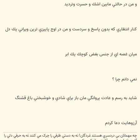
و من در حالتي مابين اشك و حسرت وتردید
كنار انتظاري كه بدون پاسخ و سردست و من در اوج پاييزي ترين ويراني يك دل
ميان غصه اي از جنس بغض كوچك يك ابر
نمي دانم چرا ؟
شايد به رسم و عادت پروانگي مان باز براي شادي و خوشبختي باغ قشنگ
آرزوهايت دعا كردم
چه مهمانان بي دردسري هستند مُردگان! نه به دستي ظرفي را چرک مي کنند نه به حرفي دلي را