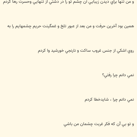
و من تنها براي ديدن زيبايي آن چشم تو را در دشتي از تنهايي وحسرت رها كردم
همين بود آخرين حرفت و من بعد از عبور تلخ و غمگينت حريم چشمهايم را به
روي اشكي از جنس غروب ساكت و نارنجي خورشيد وا كردم
نمي دانم چرا رفتي؟
نمي دانم چرا ، شايدخطا كردم
و تو بي آن كه فكر غربت چشمان من باشي