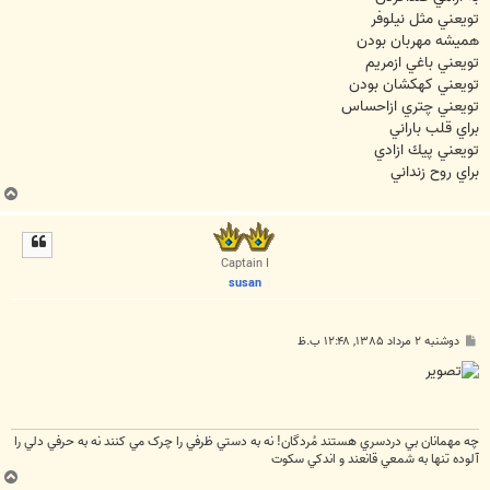
تويعني مثل نيلوفر
هميشه مهربان بودن
تويعني باغي ازمريم
تويعني كهكشان بودن
تويعني چتري ازاحساس
براي قلب باراني
تويعني پيك ازادي
براي روح زنداني
ب
ا
ل
ا
Captain I
susan
پ
دوشنبه ۲ مرداد ۱۳۸۵, ۱۲:۴۸ ب.ظ
س
ت
چه مهمانان بي دردسري هستند مُردگان! نه به دستي ظرفي را چرک مي کنند نه به حرفي دلي را
آلوده تنها به شمعي قانعند و اندکي سکوت
ب