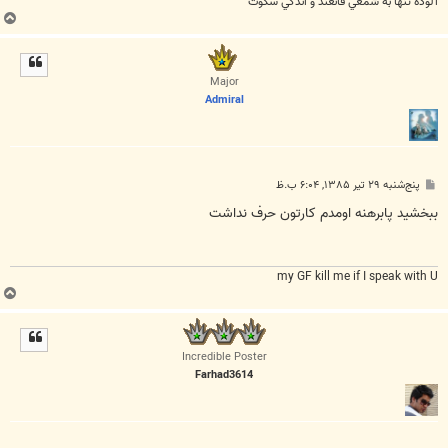
آلوده تنها به شمعي قانعند و اندکي سکوت
ب
ا
ل
ا
Major
Admiral
پ
پنج‌شنبه ۲۹ تیر ۱۳۸۵, ۶:۰۴ ب.ظ
س
ت
ببخشيد پابرهنه اومدم كارتون حرف نداشت
my GF kill me if I speak with U
ب
ا
ل
ا
Incredible Poster
Farhad3614