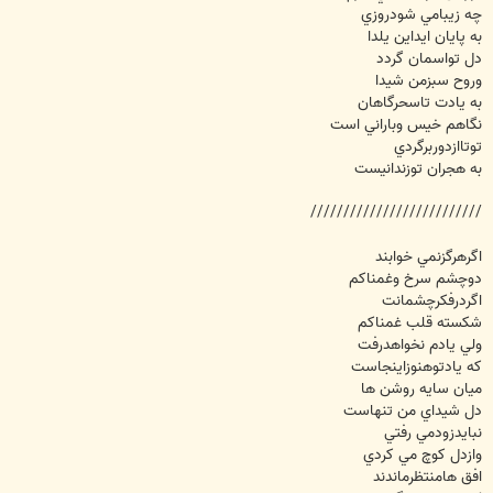
چه زيبامي شودروزي
به پايان ايداين يلدا
دل تواسمان گردد
وروح سبزمن شيدا
به يادت تاسحرگاهان
نگاهم خيس وباراني است
توتاازدوربرگردي
به هجران توزندانيست
//////////////////////////
اگرهرگزنمي خوابند
دوچشم سرخ وغمناكم
اگردرفكرچشمانت
شكسته قلب غمناكم
ولي يادم نخواهدرفت
كه يادتوهنوزاينجاست
ميان سايه روشن ها
دل شيداي من تنهاست
نبايدزودمي رفتي
وازدل كوچ مي كردي
افق هامنتظرماندند