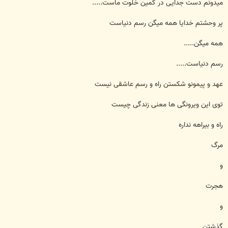
میدونم دست جدایی در کمین خلوت ماست.....
پر وحشتم خدایا همه میگن رسم دنیاست
همه میگن.....
رسم دنیاست.....
عهد و پیمونو شکستن راه و رسم عاشقی نیست
توی این ویرونگی ها معنی زندگی چیست
راه و بیراهه نداره
مرگ
و
هجرت
و
گذشتن