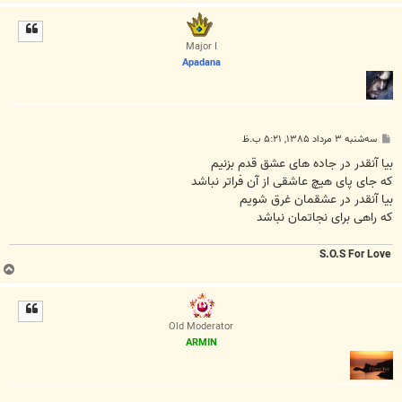
ا
ل
ا
Major I
Apadana
پ
سه‌شنبه ۳ مرداد ۱۳۸۵, ۵:۲۱ ب.ظ
س
ت
بیا آنقدر در جاده های عشق قدم بزنیم
که جای پای هیچ عاشقی از آن فراتر نباشد
بیا آنقدر در عشقمان غرق شویم
که راهی برای نجاتمان نباشد
S.O.S For Love
ب
ا
ل
ا
Old Moderator
ARMIN