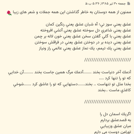
پ
جمعه ۳۰ تیر ۱۳۸۵, ۵:۳۶ ب.ظ
س
ت
ممنون از همه دوستان به خاطر گذاشتن این همه جملات و شعر های زیبا
عشق يعني سوز ني؛ آه شبان عشق يعني رنگين كمان
عشق يعني شاعري دل سوخته عشق يعني آتشي افروخته
عشق يعني با گلي گفتن سخن عشق يعني خون لاله بر چمن
عشق يعني ديده بر در دوختن عشق يعني در فراقش سوختن
عشق يعني يك تيمم، يك نماز عشق يعني عالمي راز ونياز
//////////////////////////
آدمك آخر دنياست بخند .......آدمك مرگ همين جاست بخند ........آن خدايي
كه تو را تنها كرد ....
بخدا مثل تو تنهاست .. بخند......دستهايي كه تو را عاشق كرد ......شوخي
كاغذي ماست ..بخند
//////////////////////////
اگريك اسمان دل را
به قصدعشق بردارم
ميان عشق وزيبايي
تورامن دوست مي دارم