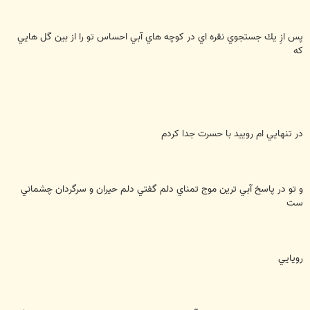
پس ازِ يك جستجوي نقره اي در كوچه هاي آبي احساس تو را از بين گل هايي
كه
در تنهايي ام روييد با حسرت جدا كردم
و تو در پاسخ آبي ترين موج تمناي دلم گفتي دلم حيران و سرگردان چشماني
ست
رويايي