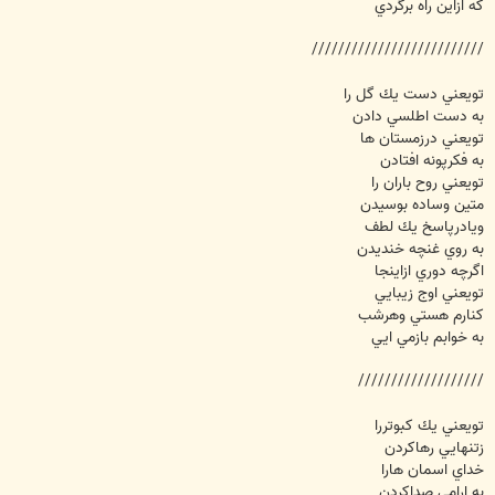
كه ازاين راه برگردي
//////////////////////////
تويعني دست يك گل را
به دست اطلسي دادن
تويعني درزمستان ها
به فكرپونه افتادن
تويعني روح باران را
متين وساده بوسيدن
ويادرپاسخ يك لطف
به روي غنچه خنديدن
اگرچه دوري ازاينجا
تويعني اوج زيبايي
كنارم هستي وهرشب
به خوابم بازمي ايي
///////////////////
تويعني يك كبوتررا
زتنهايي رهاكردن
خداي اسمان هارا
به ارامي صداكردن