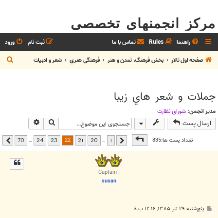
مرکز انجمنهای تخصصی
راهنما
Rules
تماس با ما
ثبت نام
ورود
ج
صفحه اول تالار
بخش فرهنگ، تمدن و هنر
فرهنگي هنري
شعر و ادبيات
س
ت
جملات و شعر هاي زيبا
ج
و
مدیر انجمن:
شوراي نظارت
جستجو
جستجوی پیشر
ارسال پست
صفحه
22
از
70
22
تعداد پست ها:835
…
…
70
24
23
21
20
1
قبلی
بعدی
Captain I
susan
پ
پنج‌شنبه ۲۹ تیر ۱۳۸۵, ۱۲:۱۶ ب.ظ
س