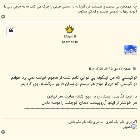
چه مهمانان بي دردسري هستند مُردگان! نه به دستي ظرفي را چرک مي کنند نه به حرفي دلي را
آلوده تنها به شمعي قانعند و اندکي سکوت
ب
ا
ل
ا
Major II
aseman10
پ
جمعه ۲۲ دی ۱۳۸۵, ۱۲:۵۱ ق.ظ
س
ت
توكيستي كه من اينگونه بي تو بي تابم شب از هجوم خيالت نمي برد خوابم
تو كيستي كه من از موج هر تبسم تو بسان قايق سرگشته روي گردابم
-------------------------------------------------------------------------------------------
به اميد نگاهت ايستادن به روي شانه هايت سر نهادن
مرا خوشتر از اينها آرزوييست دهان كوچكت را بوسه دادن
------------------------------------------------------------------------------------------
اگر برای دنیا یک نفری .... برای یک نفر دنیا باش
ب
ا