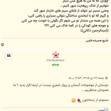
چونان که نه من نه هیچ کس دیگر
نتوانیم از خاک ریزهایت عبور کنیم ،
وحتی نسیم نیز نتواند از لابلای سیم های خاردار عبور کند
و گیرم که تو با لبخندی ساختگی بتوانی بسیاری را راضی کنی،
با این همه من منتدار تو می شوم اگر بگوئی با خودت چه می کنی
و جوجه های کودکی را در کجا خاک می کنی ؟؟؟
((عبدالرحمن ذکائي))
خليج هميشه فارس
ب
ا
ل
ا
Old Moderator
alicat
پ
جمعه ۲۲ دی ۱۳۸۵, ۱۲:۵۳ ب.ظ
س
ت
دوستان از موضوعات آسمان و پرواز شعري نيست در اينجا قرار بديد ؟ ما
همچنان منتظريم....
ممنونم از زحماتتون