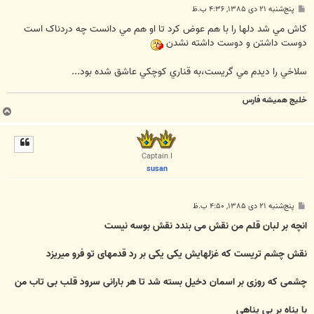
پ
پنج‌شنبه ۲۱ دی ۱۳۸۵, ۴:۳۶ ب.ظ
س
ت
کاش مي شد دلها را با هم عوض کرد تا او هم مي دانست چه دردناک است
دوست داشتن و دوست داشته نشدن
سلاخي را ديدم مي گريست،به قناري کوچکي عاشق شده بود...
خليج هميشه فارس
ب
ا
ل
ا
Captain I
susan
پ
پنج‌شنبه ۲۱ دی ۱۳۸۵, ۴:۵۰ ب.ظ
س
ت
انچه بر لبان قلم من نقش می بندد نقش بوسه نیست
نقش چشم تریست که غزلهایش یکی یکی بر رد قدمهای تو فرو میریزد
چشمی که روزی بر اسمان دخیل بسته شد تا هر بارانی سرود قلب بی تاب من
با پناه بر بی پناهی