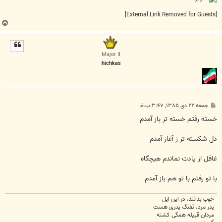
[External Link Removed for Guests]
ب
ا
ل
ا
Major II
hichkas
پ
جمعه ۲۲ دی ۱۳۸۵, ۳:۴۷ ب.ظ
س
ت
خسته رفتم خسته تر باز آمدم
دل شکسته تر ز آغاز آمدم
غافل از يادت نماندم هيچگاه
با تو رفتم با تو هم باز آمدم
خوب بدانند، در این ایل
پدر مرد، تفنگ پدری هست
مردان قبیله همگی کشته