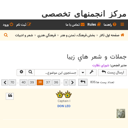
مرکز انجمنهای تخصصی
راهنما
Rules
تماس با ما
ثبت نام
ورود
ج
صفحه اول تالار
بخش فرهنگ، تمدن و هنر
فرهنگي هنري
شعر و ادبيات
س
ت
جملات و شعر هاي زيبا
ج
و
مدیر انجمن:
شوراي نظارت
جستجو
جستجوی پیشر
ارسال پست
صفحه
38
از
70
38
تعداد پست ها:835
…
…
70
40
39
37
36
1
قبلی
بعدی
Captain I
DON LEO