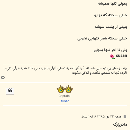
بمونی تنها همیشه
خیلی سخته که بهارو
ببینی از پشت شیشه
خیلی سخته شعر تنهایی نخونی
ولی تا اخر تنها بمونی
susan
چه مهمانان بي دردسري هستند مُردگان! نه به دستي ظرفي را چرک مي کنند نه به حرفي دلي را
آلوده تنها به شمعي قانعند و اندکي سکوت
ب
ا
ل
ا
Captain I
susan
پ
جمعه ۲۲ دی ۱۳۸۵, ۱۰:۳۶ ب.ظ
س
ت
مادربزرگ