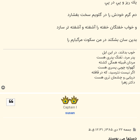
يك ريز و پي در پي
دم گرم خودش را در گلويم سخت بفشارد
و خواب خفتگان خفته را آشفته و آشفته تر سازد
بدين سان بشكند در من سكوت مرگبارم را
خوب بدانند، در این ایل
پدر مرد، تفنگ پدری هست
مردان قبیله همگی کشته
گهواره چوبی پسری هست
اگر نیست نترسید، که در قافله
دریایی و چشمان تری هست
دکتر زهرا
ب
ا
ل
ا
Captain I
susan
پ
جمعه ۲۲ دی ۱۳۸۵, ۱۲:۳۱ ق.ظ
س
ت
دستها می بوسند