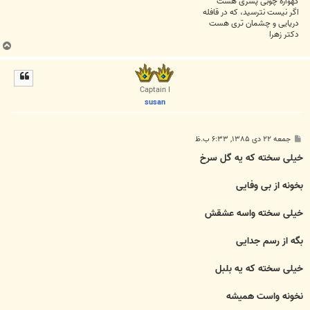
گهواره چوبی پسری هست
اگر نیست نترسید، که در قافله
دریایی و چشمان تری هست
دکتر زهرا
ب
ا
ل
ا
Captain I
susan
پ
جمعه ۲۲ دی ۱۳۸۵, ۶:۳۳ ب.ظ
س
ت
خیلی سخته که یه گل سرخ
بخونه از بی وفایی
خیلی سخته واسه عشقش
بگه از رسم جدایی
خیلی سخته که یه بلبل
نخونه واست همیشه