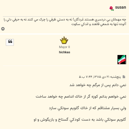
susan
چه مهمانان بي دردسري هستند مُردگان! نه به دستي ظرفي را چرک مي کنند نه به حرفي دلي را
آلوده تنها به شمعي قانعند و اندکي سکوت
ب
ا
ل
ا
Major II
hichkas
پ
پنج‌شنبه ۲۱ دی ۱۳۸۵, ۷:۴۴ ب.ظ
س
ت
نمي دانم پس از مرگم چه خواهد شد
نمي خواهم بدانم كوزه گر از خاك اندامم چه خواهد ساخت
ولي بسيار مشتاقم كه از خاك گلويم سوتكي سازد
گلويم سوتكي باشد به دست كودكي گستاخ و بازيگوش و او