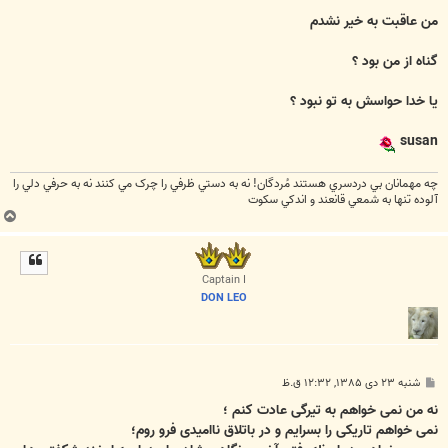
من عاقبت به خیر نشدم
گناه از من بود ؟
یا خدا حواسش به تو نبود ؟
susan
چه مهمانان بي دردسري هستند مُردگان! نه به دستي ظرفي را چرک مي کنند نه به حرفي دلي را
آلوده تنها به شمعي قانعند و اندکي سکوت
ب
ا
ل
ا
Captain I
DON LEO
پ
شنبه ۲۳ دی ۱۳۸۵, ۱۲:۳۲ ق.ظ
س
ت
نه من نمی خواهم به تیرگی عادت کنم ؛
نمی خواهم تاریکی را بسرایم و در باتلاق ناامیدی فرو روم؛